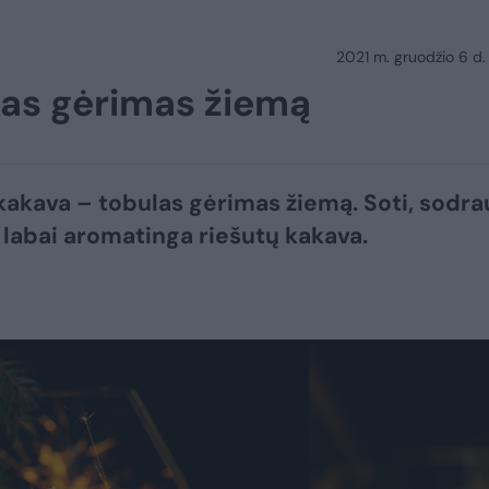
2021 m. gruodžio 6 d.
las gėrimas žiemą
kakava – tobulas gėrimas žiemą. Soti, sodra
r labai aromatinga riešutų kakava.