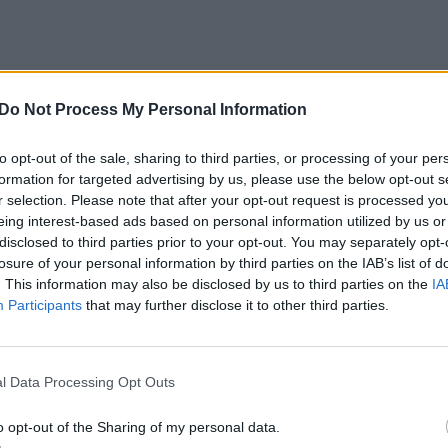
Do Not Process My Personal Information
les nuplauname, užpilame vandeniu ir
to opt-out of the sale, sharing to third parties, or processing of your per
ikyti per naktį). Nupilame vandenį ir
formation for targeted advertising by us, please use the below opt-out s
r selection. Please note that after your opt-out request is processed y
eing interest-based ads based on personal information utilized by us or
disclosed to third parties prior to your opt-out. You may separately opt-
losure of your personal information by third parties on the IAB’s list of
 šokoladą) dedame į maisto smulkintuvą,
. This information may also be disclosed by us to third parties on the
IA
r sutriname iki vientisos konsistencijos.
Participants
that may further disclose it to other third parties.
me šokoladą ir maišant kaitiname, kol
l Data Processing Opt Outs
o opt-out of the Sharing of my personal data.