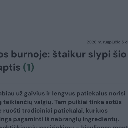
2026 m. rugpjūčio 5 d.
ps burnoje: štaikur slypi šio
aptis
(1)
abiau už gaivius ir lengvus patiekalus norisi
 teikiančių valgių. Tam puikiai tinka sotūs
ruošti tradiciniai patiekalai, kuriuos
nga pagaminti iš nebrangių ingredientų.
raktiškiausių pasirinkimų – kiaulienos ment