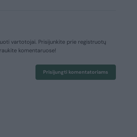
oti vartotojai. Prisijunkite prie registruotų
raukite komentaruose!
Prisijungti komentatoriams