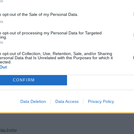
In
ukais ir tiekiame.
o opt-out of the Sale of my Personal Data.
In
to opt-out of processing my Personal Data for Targeted
ing.
In
iekiančios organizacijos
„Gyvi Gali“
li“ skatina dažniau rinktis augalinį maistą
o opt-out of Collection, Use, Retention, Sale, and/or Sharing
ersonal Data that Is Unrelated with the Purposes for which it
ę atsisakyti mėsos, taip prisidedant prie
lected.
Out
yvūnų gerovės. Tą padaryti nebus sunku,
simės naujais augaliniais receptais,
CONFIRM
veikai, energingai ir skaniai.
Data Deletion
Data Access
Privacy Policy
i
ir puslapiui
„Sveikas receptas“
.
giau žymių