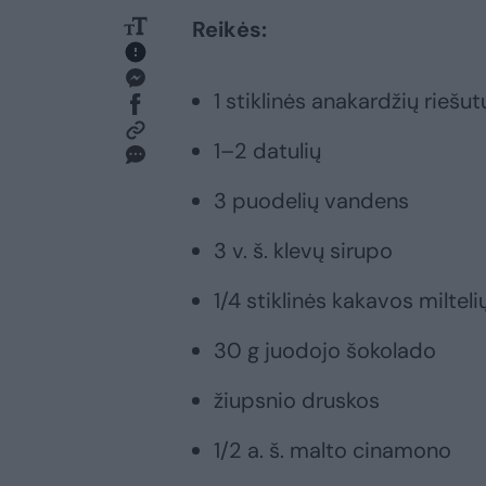
Reikės:
1 stiklinės anakardžių riešut
1–2 datulių
3 puodelių vandens
3 v. š. klevų sirupo
1/4 stiklinės kakavos milteli
30 g juodojo šokolado
žiupsnio druskos
1/2 a. š. malto cinamono