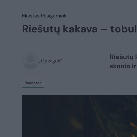
Maistas
Pasigamink
Riešutų kakava – tobu
Riešutų 
„Gyvi gali“
skonio i
Receptas