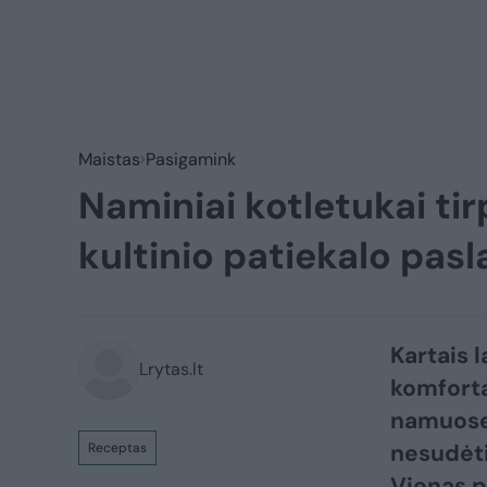
Maistas
Pasigamink
Naminiai kotletukai tir
kultinio patiekalo pasl
Kartais l
Lrytas.lt
komfortą
namuose 
nesudėti
Receptas
Vienas p