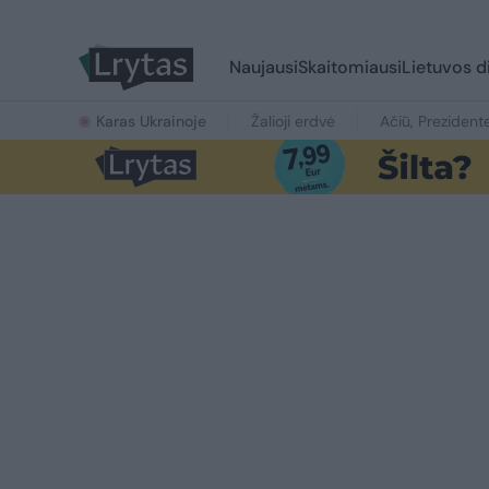
Naujausi
Skaitomiausi
Lietuvos d
Karas Ukrainoje
Žalioji erdvė
Ačiū, Prezident