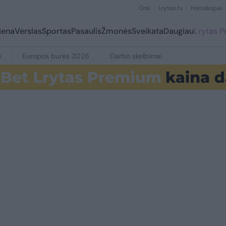
Orai
Lrytas.tv
Horoskopai
iena
Verslas
Sportas
Pasaulis
Žmonės
Sveikata
Daugiau
Lrytas 
e
Europos burės 2026
Darbo skelbimai