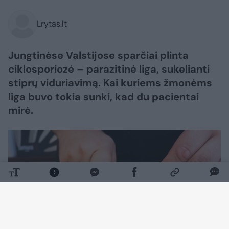
Lrytas.lt
Jungtinėse Valstijose sparčiai plinta
ciklosporiozė – parazitinė liga, sukelianti
stiprų viduriavimą. Kai kuriems žmonėms
liga buvo tokia sunki, kad du pacientai
mirė.