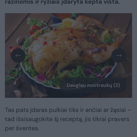
razinomis ir ryžiais įdaryta kepta višta.
Daugiau nuotraukų (2)
Tas pats įdaras puikiai tiks ir ančiai ar žąsiai –
tad išsisaugokite šį receptą, jis tikrai pravers
per šventes.