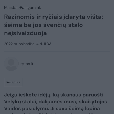
Maistas
Pasigamink
Razinomis ir ryžiais įdaryta višta:
šeima be jos švenčių stalo
neįsivaizduoja
2022 m. balandžio 14 d. 11:03
Lrytas.lt
Receptas
Jeigu ieškote idėjų, ką skanaus paruošti
Velykų stalui, dalijamės mūsų skaitytojos
Vaidos pasiūlymu. Ji savo šeimą lepina