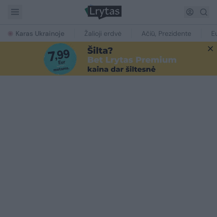
Karas Ukrainoje
Žalioji erdvė
Ačiū, Prezidente
E