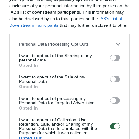
Įdarykite vištą, dėkite į kepimo rankovę ir
disclosure of your personal information by third parties on the
kepkite 180 laipsnių temperatūroje, kol
IAB’s list of downstream participants. This information may
also be disclosed by us to third parties on the
IAB’s List of
iškeps.
Downstream Participants
that may further disclose it to other
third parties.
„Vietoje razinų galite naudoti smulkintas
Personal Data Processing Opt Outs
džiovintas slyvas – bus ne mažiau skanu.
I want to opt-out of the Sharing of my
Gražių švenčių!“ – palinkėjo Vaida.
personal data.
Opted In
I want to opt-out of the Sale of my
Personal Data.
Susiję straipsniai
Opted In
I want to opt-out of processing my
Personal Data for Targeted Advertising.
Opted In
I want to opt-out of Collection, Use,
Retention, Sale, and/or Sharing of my
Personal Data that Is Unrelated with the
Purposes for which it was collected.
Opted Out