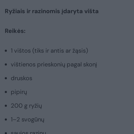
Ryžiais ir razinomis įdaryta višta
Reikės:
1 vištos (tiks ir antis ar žąsis)
vištienos prieskonių pagal skonį
druskos
pipirų
200 g ryžių
1–2 svogūnų
saujos razinų