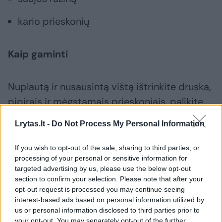
kario prieskonių
Kaip gaminti
Nuplautą ir nusausintą vištą ištrinkite druska,
pipirais ir mėgstamais prieskoniais, palikite
pasimarinuoti.
Lrytas.lt -
Do Not Process My Personal Information
Ryžius išvirkite. Svogūnus supjaustykite ir
If you wish to opt-out of the sale, sharing to third parties, or
processing of your personal or sensitive information for
apkepkite aliejuje. Berkite į ryžius svogūnus,
targeted advertising by us, please use the below opt-out
razinas, viską pagardinkite druska, pipirais ir
section to confirm your selection. Please note that after your
opt-out request is processed you may continue seeing
kario prieskoniais.
interest-based ads based on personal information utilized by
us or personal information disclosed to third parties prior to
your opt-out. You may separately opt-out of the further