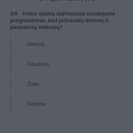
1
/5
Kokia spalva dažniausiai naudojama
programėlėse, kad pritrauktų dėmesį ir
paskatintų veiksmą?
Mėlyna
Raudona
Žalia
Geltona