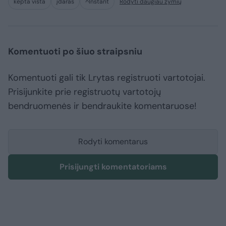
kepta višta
įdaras
^Instant
Rodyti daugiau žymių
Komentuoti po šiuo straipsniu
Komentuoti gali tik Lrytas registruoti vartotojai.
Prisijunkite prie registruotų vartotojų
bendruomenės ir bendraukite komentaruose!
Rodyti komentarus
Prisijungti komentatoriams