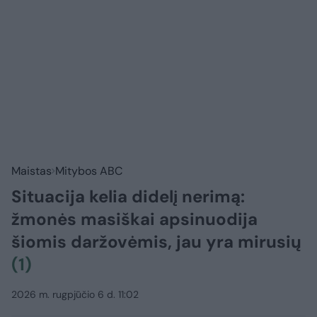
Maistas
Mitybos ABC
Situacija kelia didelį nerimą:
žmonės masiškai apsinuodija
šiomis daržovėmis, jau yra mirusių
(1)
2026 m. rugpjūčio 6 d. 11:02