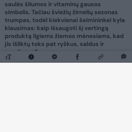
saulės šilumos ir vitaminų gausos
simbolis. Tačiau šviežių žirnelių sezonas
trumpas, todėl kiekvienai šeimininkei kyla
klausimas: kaip išsaugoti šį vertingą
produktą ilgiems žiemos mėnesiams, kad
jis išliktų toks pat ryškus, saldus ir
naudingas?