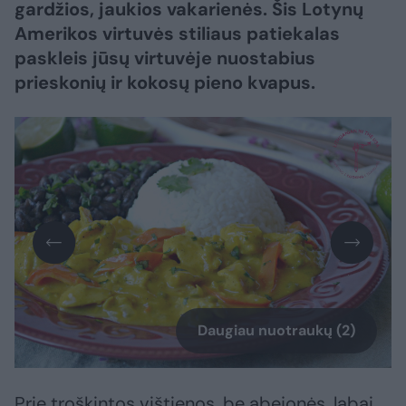
gardžios, jaukios vakarienės. Šis Lotynų
Amerikos virtuvės stiliaus patiekalas
paskleis jūsų virtuvėje nuostabius
prieskonių ir kokosų pieno kvapus.
Daugiau nuotraukų (2)
Prie troškintos vištienos, be abejonės, labai