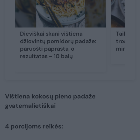
Dieviškai skani vištiena
Tailandie
džiovintų pomidorų padaže:
troškiny
paruošti paprasta, o
minučių,
rezultatas – 10 balų
Vištiena kokosų pieno padaže
gvatemalietiškai
4 porcijoms reikės: