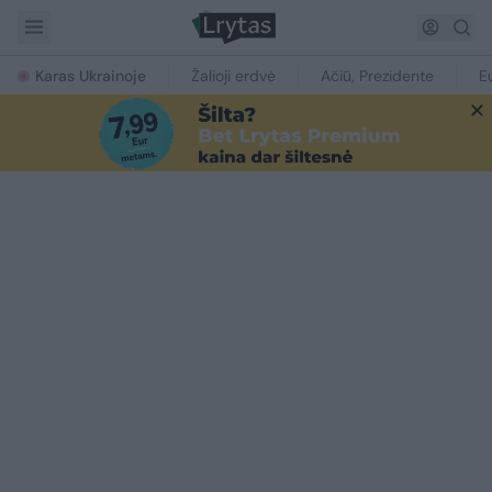
Karas Ukrainoje
Žalioji erdvė
Ačiū, Prezidente
E