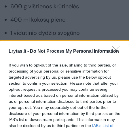
600 g vištienos krūtinėlės
400 ml kokosų pieno
1 vidutinio dydžio svogūno
1 mažos saldžiosios paprikos
Lrytas.lt -
Do Not Process My Personal Information
2 Chalapos paprikų
If you wish to opt-out of the sale, sharing to third parties, or
processing of your personal or sensitive information for
3 česnako skiltelių
targeted advertising by us, please use the below opt-out
section to confirm your selection. Please note that after your
2/3 arb. š. ciberžolių miltelių
opt-out request is processed you may continue seeing
interest-based ads based on personal information utilized by
½ arb. š. raudonųjų paprikų miltelių
us or personal information disclosed to third parties prior to
your opt-out. You may separately opt-out of the further
1/3 arb. š. kuminų miltelių
disclosure of your personal information by third parties on the
IAB’s list of downstream participants. This information may
1/3 arb. š. kalendrų miltelių
also be disclosed by us to third parties on the
IAB’s List of