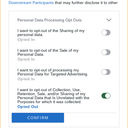
Downstream Participants
that may further disclose it to other
1/3 arb. š. juodųjų pipirų
third parties.
Personal Data Processing Opt Outs
2 valg. š. alyvuogių aliejaus
I want to opt-out of the Sharing of my
personal data.
druskos, juodųjų pipirų
Opted In
1 saujelės smulkintų šviežių kalendrų
I want to opt-out of the Sale of my
Personal Data.
Opted In
Kaip gaminti
I want to opt-out of processing my
Personal Data for Targeted Advertising.
Opted In
Vištienos krūtinėles supjaustome nedideliais,
I want to opt-out of Collection, Use,
Retention, Sale, and/or Sharing of my
pailgais gabalėliais, apibarstome druska,
Personal Data that Is Unrelated with the
Purposes for which it was collected.
pipirais ir įtriname.
Opted Out
CONFIRM
Didelėje keptuvėje ant vidutinės ugnies