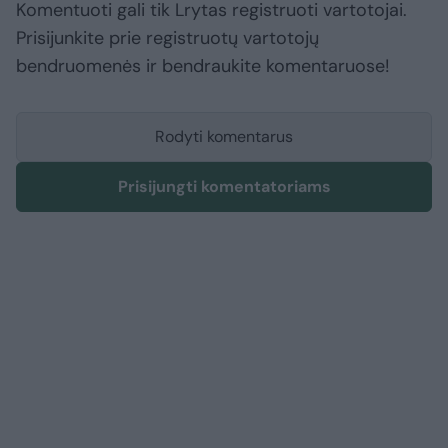
Komentuoti gali tik Lrytas registruoti vartotojai.
Prisijunkite prie registruotų vartotojų
bendruomenės ir bendraukite komentaruose!
Rodyti komentarus
Prisijungti komentatoriams