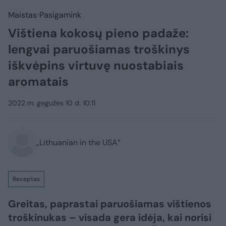
Maistas
Pasigamink
Vištiena kokosų pieno padaže:
lengvai paruošiamas troškinys
iškvėpins virtuvę nuostabiais
aromatais
2022 m. gegužės 10 d. 10:11
„Lithuanian in the USA“
Receptas
Greitas, paprastai paruošiamas vištienos
troškinukas – visada gera idėja, kai norisi