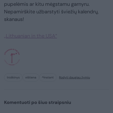
pupelėmis ar kitu mėgstamu garnyru.
Nepamirškite užbarstyti šviežių kalendrų,
skanaus!
„Lithuanian in the USA“
troškinys
vištiena
^Instant
Rodyti daugiau žymių
Komentuoti po šiuo straipsniu