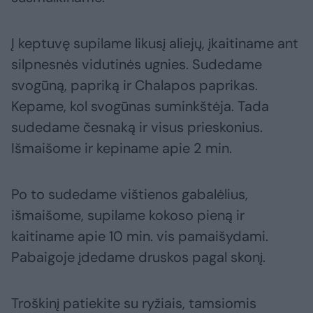
Į keptuvę supilame likusį aliejų, įkaitiname ant
silpnesnės vidutinės ugnies. Sudedame
svogūną, papriką ir Chalapos paprikas.
Kepame, kol svogūnas suminkštėja. Tada
sudedame česnaką ir visus prieskonius.
Išmaišome ir kepiname apie 2 min.
Po to sudedame vištienos gabalėlius,
išmaišome, supilame kokoso pieną ir
kaitiname apie 10 min. vis pamaišydami.
Pabaigoje įdedame druskos pagal skonį.
Troškinį patiekite su ryžiais, tamsiomis