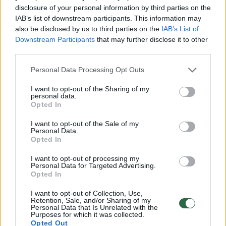
Padažui visus produktus sumaišome ir
disclosure of your personal information by third parties on the
atidedame į šalį.
IAB’s list of downstream participants. This information may
also be disclosed by us to third parties on the
IAB’s List of
Downstream Participants
that may further disclose it to other
third parties.
Vištieną ir visas daržoves susmulkiname.
Personal Data Processing Opt Outs
Vištieną pagardiname druska ir pipirais.
I want to opt-out of the Sharing of my
personal data.
Opted In
I want to opt-out of the Sale of my
Susiję straipsniai
Personal Data.
Opted In
I want to opt-out of processing my
Personal Data for Targeted Advertising.
Opted In
I want to opt-out of Collection, Use,
Retention, Sale, and/or Sharing of my
Personal Data that Is Unrelated with the
Purposes for which it was collected.
Opted Out