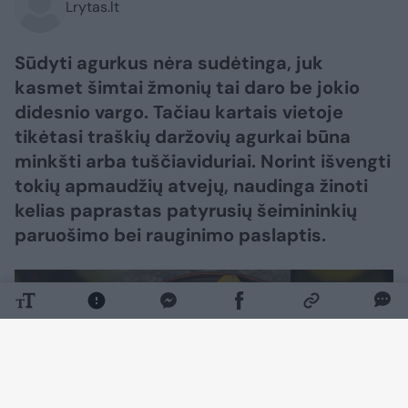
Lrytas.lt
Sūdyti agurkus nėra sudėtinga, juk
kasmet šimtai žmonių tai daro be jokio
didesnio vargo. Tačiau kartais vietoje
tikėtasi traškių daržovių agurkai būna
minkšti arba tuščiaviduriai. Norint išvengti
tokių apmaudžių atvejų, naudinga žinoti
kelias paprastas patyrusių šeimininkių
paruošimo bei rauginimo paslaptis.