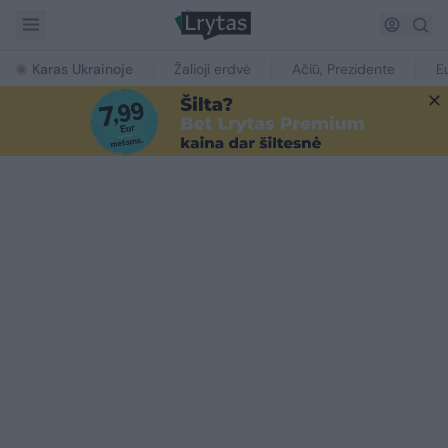
Karas Ukrainoje
Žalioji erdvė
Ačiū, Prezidente
E