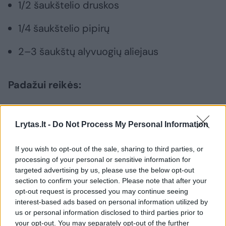
1/2 šaukštelio druskos
1/4 šaukštelio pipirų
2–3 šaukštų alyvuogių aliejaus
Padažui reikės:
2 šaukštų sojų padažo
Lrytas.lt -
Do Not Process My Personal Information
1 šaukšto austrių padažo
If you wish to opt-out of the sale, sharing to third parties, or
processing of your personal or sensitive information for
1 šaukštelio krakmolo
targeted advertising by us, please use the below opt-out
section to confirm your selection. Please note that after your
opt-out request is processed you may continue seeing
Kaip gaminti
interest-based ads based on personal information utilized by
us or personal information disclosed to third parties prior to
your opt-out. You may separately opt-out of the further