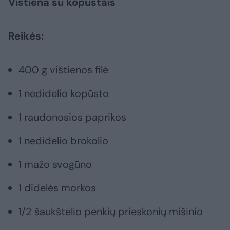
Vištiena su kopūstais
Reikės:
400 g vištienos filė
1 nedidelio kopūsto
1 raudonosios paprikos
1 nedidelio brokolio
1 mažo svogūno
1 didelės morkos
1/2 šaukštelio penkių prieskonių mišinio