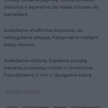
žiedynus ir kepiname dar kelias minutes vis
pamaišant.
Sudedame smulkintus kopūstus. Jei
reikia,įpilame aliejaus. Pakepiname maišant
kelias minutes.
Sudedame vištieną. Supilame padažą,
beriame prieskonių mišinio ir išmaišome.
Patroškiname 2 min. ir išjungiame kaitrą.
„Samčio užrašai“
vištiena
vištienos patiekalai
daržovės
Rodyti daugiau žymių