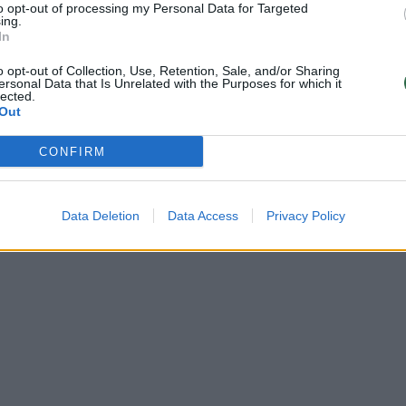
to opt-out of processing my Personal Data for Targeted
ing.
In
o opt-out of Collection, Use, Retention, Sale, and/or Sharing
ersonal Data that Is Unrelated with the Purposes for which it
lected.
Out
CONFIRM
ų
 pieno
Data Deletion
Data Access
Privacy Policy