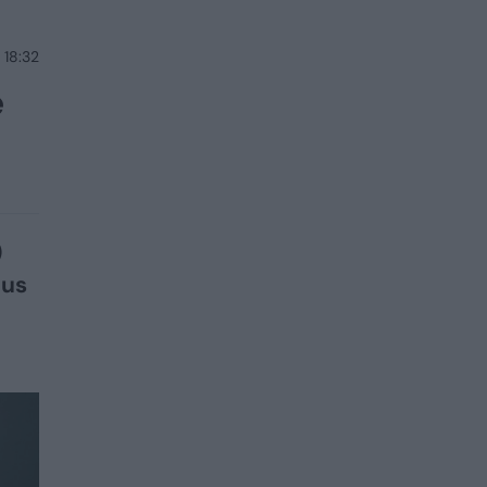
 18:32
ė
)
ius