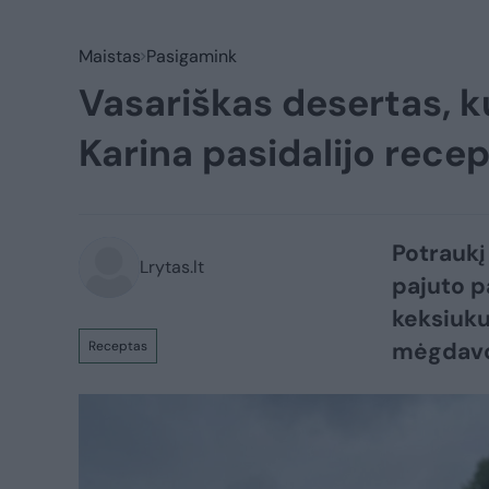
Maistas
Pasigamink
Vasariškas desertas, ku
Karina pasidalijo rece
Potraukį
Lrytas.lt
pajuto p
keksiuku
mėgdavo
Receptas