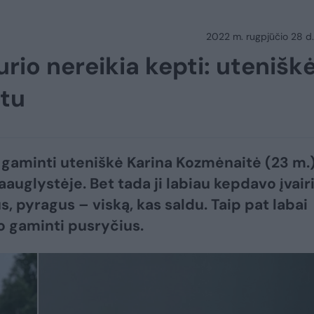
2022 m. rugpjūčio 28 d.
rio nereikia kepti: utenišk
ptu
 gaminti uteniškė Karina Kozmėnaitė (23 m.
aauglystėje. Bet tada ji labiau kepdavo įvair
s, pyragus – viską, kas saldu. Taip pat labai
 gaminti pusryčius.