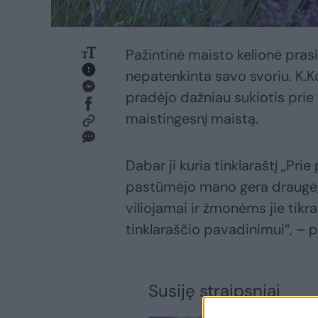
Pažintinė maisto kelionė pras
nepatenkinta savo svoriu. K.
pradėjo dažniau sukiotis prie v
maistingesnį maistą.
Dabar ji kuria tinklaraštį „Pri
pastūmėjo mano gera draugė,
viliojamai ir žmonėms jie tikr
tinklaraščio pavadinimui“, – 
Susiję straipsniai