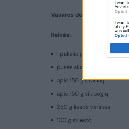
I want 
Advertis
Opted 
Vasaros desertas
I want t
of my P
was col
Reikės:
Opted 
1 pakelio paprastų sausaini
pusės skardinės sutirštinto
apie 150 g braškių
apie 150 g šilauogių
250 g liesos varškės
100 g sviesto