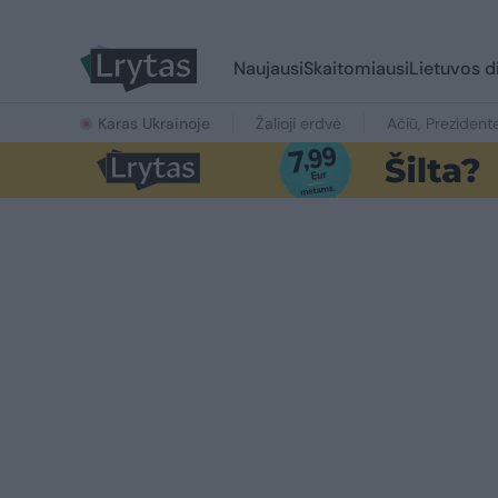
Naujausi
Skaitomiausi
Lietuvos d
Karas Ukrainoje
Žalioji erdvė
Ačiū, Prezident