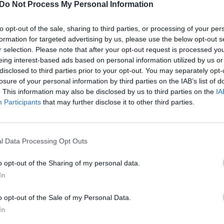
Do Not Process My Personal Information
to opt-out of the sale, sharing to third parties, or processing of your per
formation for targeted advertising by us, please use the below opt-out s
r selection. Please note that after your opt-out request is processed y
eing interest-based ads based on personal information utilized by us or
disclosed to third parties prior to your opt-out. You may separately opt-
Lengvai
Kefyro ir jogurto
losure of your personal information by third parties on the IAB’s list of
paruošiamas
desertas su žele –
. This information may also be disclosed by us to third parties on the
IA
braškinis desertas,
lengvas ir gaivus
Participants
that may further disclose it to other third parties.
kuriuo pavaišinti
galėsite būrį
žmonių
l Data Processing Opt Outs
o opt-out of the Sharing of my personal data.
In
o opt-out of the Sale of my Personal Data.
i pasidalijo vasariško deserto receptu. Išbandykite
In