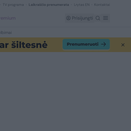
TV programa
Laikraščio prenumerata
Lrytas EN
Kontaktai
Premium
Prisijungti
lbimai