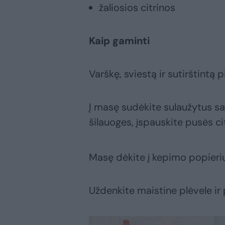
žaliosios citrinos
Kaip gaminti
Varškę, sviestą ir sutirštintą 
Į masę sudėkite sulaužytus sau
šilauoges, įspauskite pusės ci
Masę dėkite į kepimo popieri
Uždenkite maistine plėvele ir 