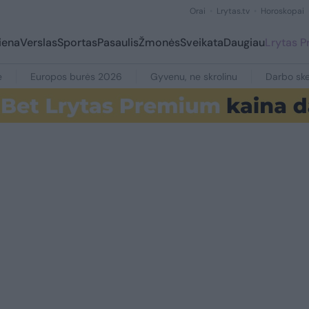
Orai
Lrytas.tv
Horoskopai
iena
Verslas
Sportas
Pasaulis
Žmonės
Sveikata
Daugiau
Lrytas 
e
Europos burės 2026
Gyvenu, ne skrolinu
Darbo ske