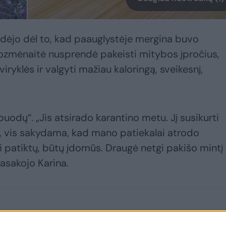
idėjo dėl to, kad paauglystėje mergina buvo
Kozmėnaitė nusprendė pakeisti mitybos įpročius,
iryklės ir valgyti mažiau kaloringą, sveikesnį,
e puodų“. „Jis atsirado karantino metu. Jį susikurti
 vis sakydama, kad mano patiekalai atrodo
ai patiktų, būtų įdomūs. Draugė netgi pakišo mintį
pasakojo Karina.