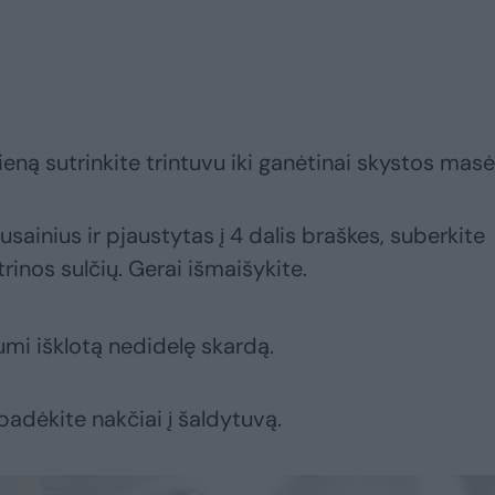
pieną sutrinkite trintuvu iki ganėtinai skystos masė
sainius ir pjaustytas į 4 dalis braškes, suberkite
trinos sulčių. Gerai išmaišykite.
umi išklotą nedidelę skardą.
padėkite nakčiai į šaldytuvą.