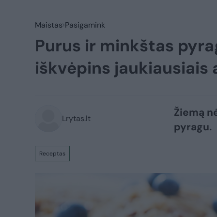
Maistas
Pasigamink
Purus ir minkštas pyr
iškvėpins jaukiausiais
Žiemą nė
Lrytas.lt
pyragu.
Receptas