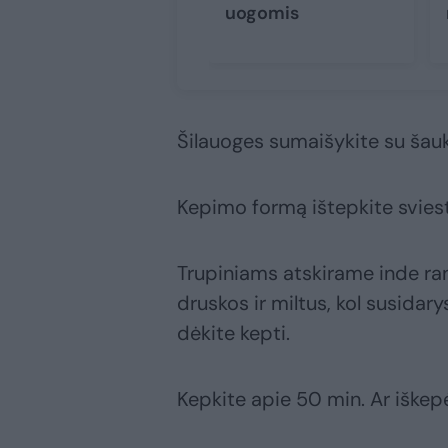
uogomis
Šilauoges sumaišykite su šauk
Kepimo formą ištepkite sviestu
Trupiniams atskirame inde ran
druskos ir miltus, kol susidary
dėkite kepti.
Kepkite apie 50 min. Ar iškepė