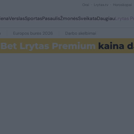
Orai
Lrytas.tv
Horoskopai
iena
Verslas
Sportas
Pasaulis
Žmonės
Sveikata
Daugiau
Lrytas 
e
Europos burės 2026
Darbo skelbimai