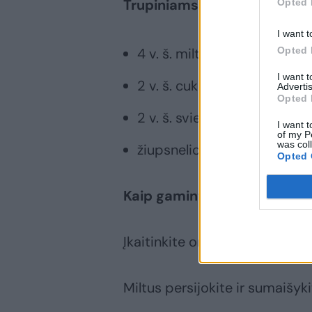
Trupiniams reikės:
Opted 
I want t
Opted 
4 v. š. miltų
I want 
2 v. š. cukraus
Advertis
Opted 
2 v. š. sviesto
I want t
of my P
was col
žiupsnelio druskos
Opted 
Kaip gaminti
Įkaitinkite orkaitę iki 180 laips
Miltus persijokite ir sumaišyk