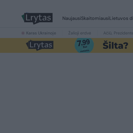
Naujausi
Skaitomiausi
Lietuvos d
Karas Ukrainoje
Žalioji erdvė
Ačiū, Prezident