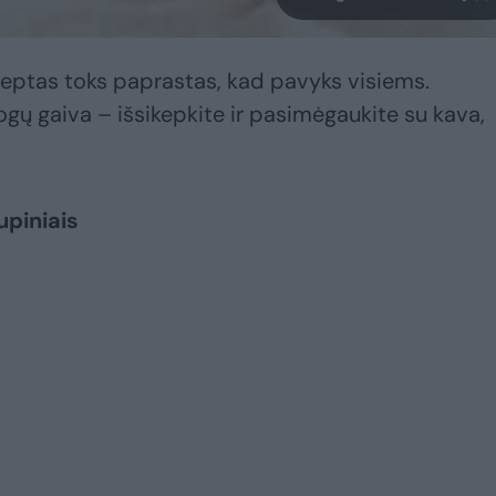
ceptas toks paprastas, kad pavyks visiems.
ogų gaiva – išsikepkite ir pasimėgaukite su kava,
upiniais