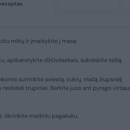
receptas
štu miltų ir įmaišykite į masę.
, apibarstykite džiūvėsėliais, sukrėskite tešlą.
komis sutrinkite sviestą, cukrų, mažą žiupsnelį
s nedideli trupiniai. Berkite juos ant pyrago viršaus
, tikrinkite mediniu pagaliuku.