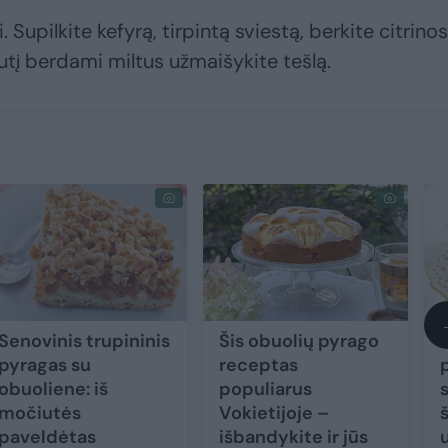
 Supilkite kefyrą, tirpintą sviestą, berkite citrinos
uputį berdami miltus užmaišykite tešlą.
Senovinis trupininis
Šis obuolių pyrago
pyragas su
receptas
obuoliene: iš
populiarus
močiutės
Vokietijoje –
paveldėtas
išbandykite ir jūs