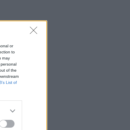
sonal or
ection to
ou may
 personal
out of the
 downstream
B’s List of