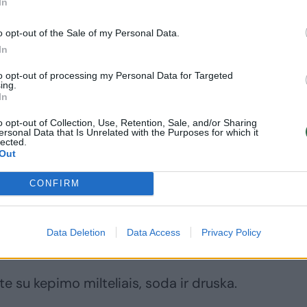
In
o opt-out of the Sale of my Personal Data.
In
to opt-out of processing my Personal Data for Targeted
ing.
In
o opt-out of Collection, Use, Retention, Sale, and/or Sharing
ersonal Data that Is Unrelated with the Purposes for which it
lected.
Out
CONFIRM
Data Deletion
Data Access
Privacy Policy
nių.
ite su kepimo milteliais, soda ir druska.