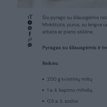
Šio pyrago su šilauogėmis re
Minkštutis, purus, su lengva u
arbata ar pieno stikline.
Pyragas su šilauogėmis ir tr
Reikės:
200 g kvietinių miltų
1 a. š. kepimo miltelių
0,5 a. š. sodos