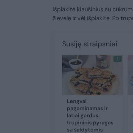
Išplakite kiaušinius su cukrumi.
žievelę ir vėl išplakite. Po tr
Susiję straipsniai
Lengvai
pagaminamas ir
labai gardus
trupininis pyragas
su šaldytomis