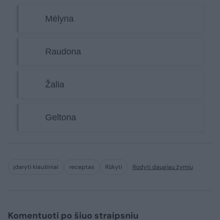
Mėlyna
Raudona
Žalia
Geltona
įdaryti kiaušiniai
receptas
Rūkyti
Rodyti daugiau žymių
Komentuoti po šiuo straipsniu