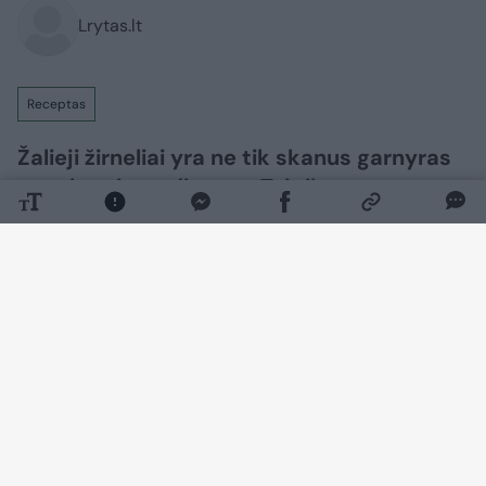
Lrytas.lt
Receptas
Žalieji žirneliai yra ne tik skanus garnyras
ar salotų ingredientas. Tai tikras vasaros,
saulės šilumos ir vitaminų gausos
simbolis. Tačiau šviežių žirnelių sezonas
trumpas, todėl kiekvienai šeimininkei kyla
klausimas: kaip išsaugoti šį vertingą
produktą ilgiems žiemos mėnesiams, kad
jis išliktų toks pat ryškus, saldus ir
naudingas?