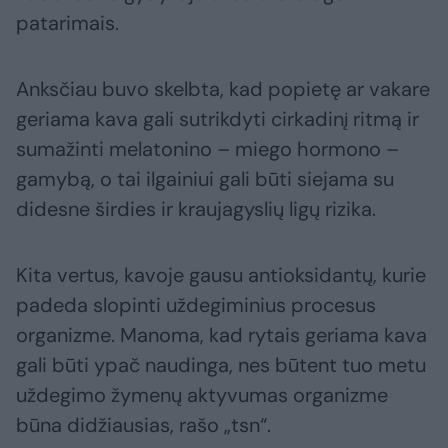
patarimais.
Anksčiau buvo skelbta, kad popietę ar vakare
geriama kava gali sutrikdyti cirkadinį ritmą ir
sumažinti melatonino – miego hormono –
gamybą, o tai ilgainiui gali būti siejama su
didesne širdies ir kraujagyslių ligų rizika.
Kita vertus, kavoje gausu antioksidantų, kurie
padeda slopinti uždegiminius procesus
organizme. Manoma, kad rytais geriama kava
gali būti ypač naudinga, nes būtent tuo metu
uždegimo žymenų aktyvumas organizme
būna didžiausias, rašo „tsn“.