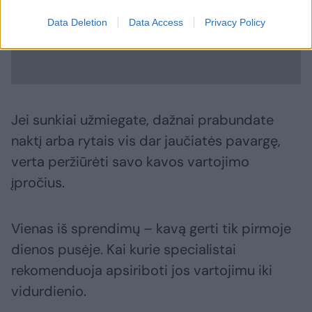
Data Deletion
Data Access
Privacy Policy
Jei sunkiai užmiegate, dažnai prabundate
naktį arba rytais vis dar jaučiatės pavargę,
verta peržiūrėti savo kavos vartojimo
įpročius.
Vienas iš sprendimų – kavą gerti tik pirmoje
dienos pusėje. Kai kurie specialistai
rekomenduoja apsiriboti jos vartojimu iki
vidurdienio.