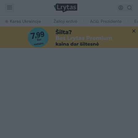
Karas Ukrainoje
Žalioji erdvė
Ačiū, Prezidente
E