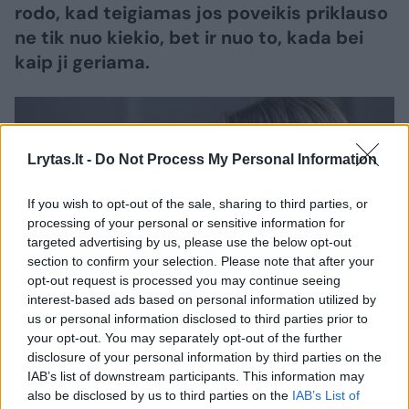
rodo, kad teigiamas jos poveikis priklauso
ne tik nuo kiekio, bet ir nuo to, kada bei
kaip ji geriama.
Lrytas.lt -
Do Not Process My Personal Information
If you wish to opt-out of the sale, sharing to third parties, or
processing of your personal or sensitive information for
targeted advertising by us, please use the below opt-out
section to confirm your selection. Please note that after your
opt-out request is processed you may continue seeing
interest-based ads based on personal information utilized by
Daugiau nuotraukų (1)
us or personal information disclosed to third parties prior to
your opt-out. You may separately opt-out of the further
disclosure of your personal information by third parties on the
IAB’s list of downstream participants. This information may
Specialistai pataria atkreipti dėmesį į tai,
also be disclosed by us to third parties on the
IAB’s List of