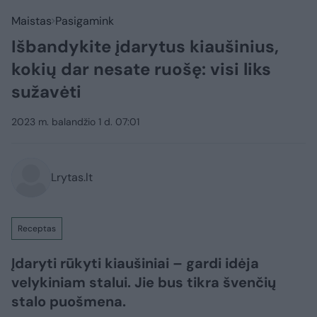
Maistas
Pasigamink
Išbandykite įdarytus kiaušinius,
kokių dar nesate ruošę: visi liks
sužavėti
2023 m. balandžio 1 d. 07:01
Lrytas.lt
Receptas
Įdaryti rūkyti kiaušiniai – gardi idėja
velykiniam stalui. Jie bus tikra švenčių
stalo puošmena.