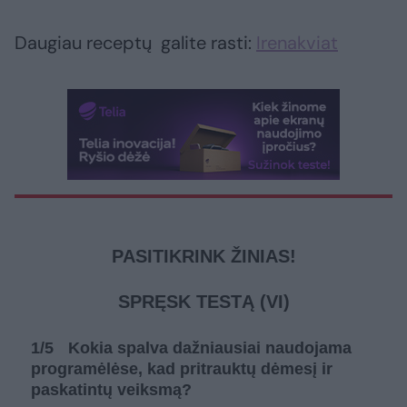
Daugiau receptų galite rasti:
Irenakviat
PASITIKRINK ŽINIAS!
SPRĘSK TESTĄ (VI)
1
/5
Kokia spalva dažniausiai naudojama
programėlėse, kad pritrauktų dėmesį ir
paskatintų veiksmą?