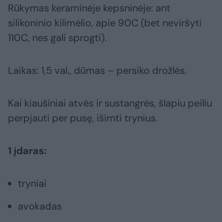
Rūkymas keraminėje kepsninėje: ant
silikoninio kilimėlio, apie 90C (bet neviršyti
110C, nes gali sprogti).
Laikas: 1,5 val., dūmas – persiko drožlės.
Kai kiaušiniai atvės ir sustangrės, šlapiu peiliu
perpjauti per pusę, išimti trynius.
1 įdaras:
tryniai
avokadas