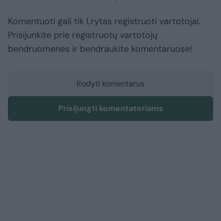
Komentuoti gali tik Lrytas registruoti vartotojai.
Prisijunkite prie registruotų vartotojų
bendruomenės ir bendraukite komentaruose!
Rodyti komentarus
Prisijungti komentatoriams