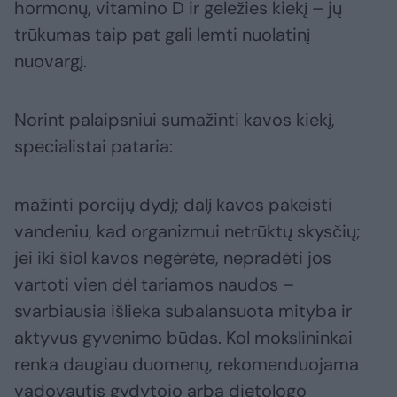
hormonų, vitamino D ir geležies kiekį – jų
trūkumas taip pat gali lemti nuolatinį
nuovargį.
Norint palaipsniui sumažinti kavos kiekį,
specialistai pataria:
mažinti porcijų dydį; dalį kavos pakeisti
vandeniu, kad organizmui netrūktų skysčių;
jei iki šiol kavos negėrėte, nepradėti jos
vartoti vien dėl tariamos naudos –
svarbiausia išlieka subalansuota mityba ir
aktyvus gyvenimo būdas. Kol mokslininkai
renka daugiau duomenų, rekomenduojama
vadovautis gydytojo arba dietologo