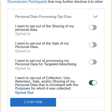
kokiomis aplinkybėmis kava gali ne padėti, o
Downstream Participants
that may further disclose it to other
third parties.
pakenkti sveikatai.
Personal Data Processing Opt Outs
Ekspertai įvardijo situacijas, kai kavos geriau
I want to opt-out of the Sharing of my
personal data.
vengti.
Opted In
I want to opt-out of the Sale of my
Personal Data.
Jei turite miego problemų
Opted In
I want to opt-out of processing my
Personal Data for Targeted Advertising.
Kavos guru pasakoja, kuo skiriasi kavos
Opted In
pupelių rūšys
I want to opt-out of Collection, Use,
Retention, Sale, and/or Sharing of my
Personal Data that Is Unrelated with the
Purposes for which it was collected.
Opted Out
CONFIRM