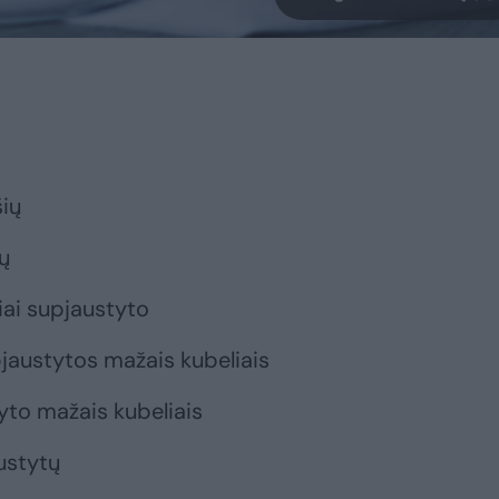
šių
dų
iai supjaustyto
pjaustytos mažais kubeliais
tyto mažais kubeliais
ustytų