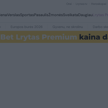
Orai
Lrytas.tv
Horoskopai
iena
Verslas
Sportas
Pasaulis
Žmonės
Sveikata
Daugiau
Lrytas 
e
Europos burės 2026
Gyvenu, ne skrolinu
Darbo ske