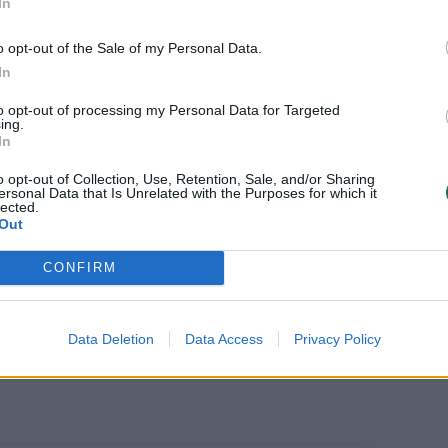
In
e žiedynėliais ir sudėkite į maisto
o opt-out of the Sale of my Personal Data.
In
 susmulkinkite iki ryžių dydžio gabaliukų.
to opt-out of processing my Personal Data for Targeted
ing.
In
artu su kitais ingredientais (išskyrus
o opt-out of Collection, Use, Retention, Sale, and/or Sharing
ersonal Data that Is Unrelated with the Purposes for which it
benį. Įpilkite padažui skirtus ingredientus
lected.
Out
, ir, jei
rinos sultimis, druska ar pipirais.
CONFIRM
ius riešutus ir iš karto patiekite.
Data Deletion
Data Access
Privacy Policy