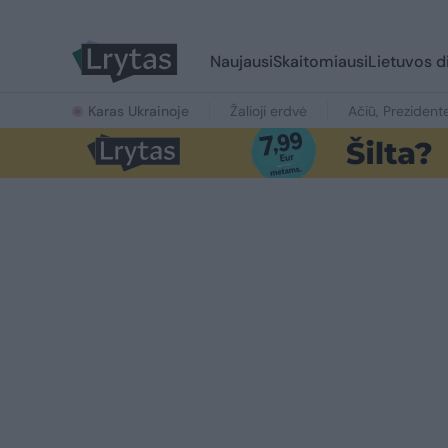
Naujausi
Skaitomiausi
Lietuvos d
Karas Ukrainoje
Žalioji erdvė
Ačiū, Prezident