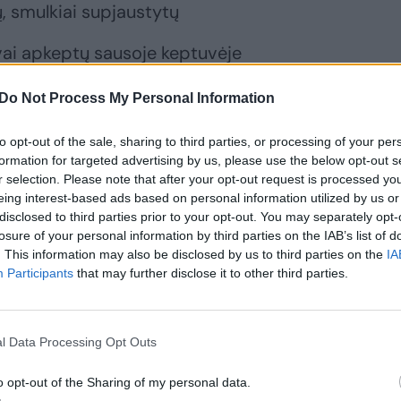
ių, smulkiai supjaustytų
ngvai apkeptų sausoje keptuvėje
Do Not Process My Personal Information
to opt-out of the sale, sharing to third parties, or processing of your per
formation for targeted advertising by us, please use the below opt-out s
r selection. Please note that after your opt-out request is processed y
eing interest-based ads based on personal information utilized by us or
tos citrinos žievelės pagal skonį (rinkitės
disclosed to third parties prior to your opt-out. You may separately opt-
losure of your personal information by third parties on the IAB’s list of
. This information may also be disclosed by us to third parties on the
IA
Participants
that may further disclose it to other third parties.
ųjų pipirų
l Data Processing Opt Outs
o opt-out of the Sharing of my personal data.