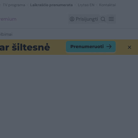
TV programa
Laikraščio prenumerata
Lrytas EN
Kontaktai
Premium
Prisijungti
lbimai