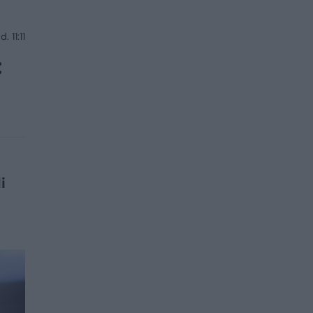
 11:11
:
i