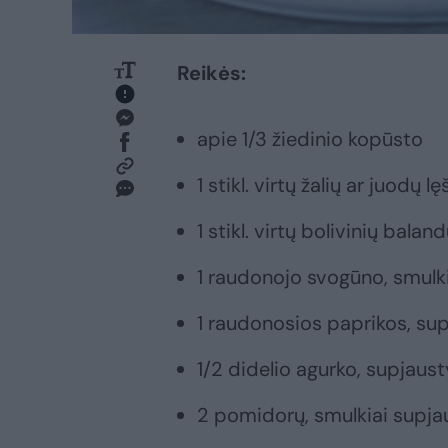
Reikės:
apie 1/3 žiedinio kopūsto
1 stikl. virtų žalių ar juodų lę
1 stikl. virtų bolivinių balan
1 raudonojo svogūno, smulk
1 raudonosios paprikos, su
1/2 didelio agurko, supjaus
2 pomidorų, smulkiai supja