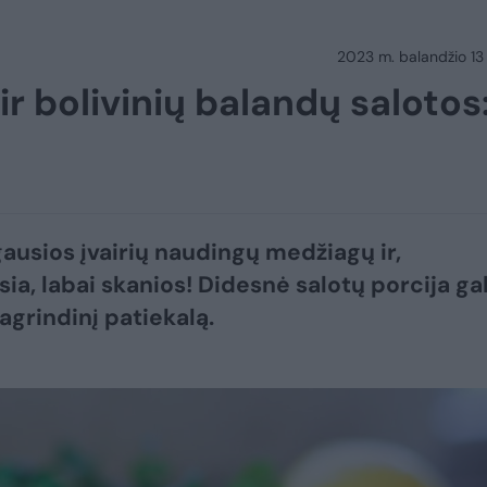
2023 m. balandžio 13 d.
ir bolivinių balandų salotos
gausios įvairių naudingų medžiagų ir,
ia, labai skanios! Didesnė salotų porcija gal
pagrindinį patiekalą.