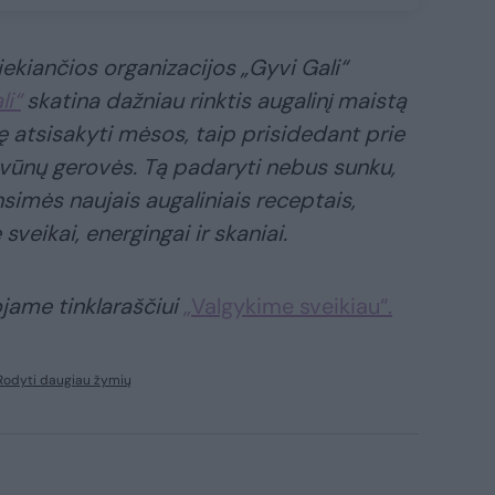
ekiančios organizacijos „Gyvi Gali“
li“
skatina dažniau rinktis augalinį maistą
ę atsisakyti mėsos, taip prisidedant prie
yvūnų gerovės. Tą padaryti nebus sunku,
simės naujais augaliniais receptais,
veikai, energingai ir skaniai.
jame tinklaraščiui
„Valgykime sveikiau“.
Rodyti daugiau žymių