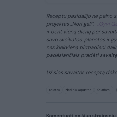
Receptu pasidalijo ne pelno si
projektas „Nori gali“.
„Gyvi Ga
ir bent vieną dieną per savait
savo sveikatos, planetos ir g
nes kiekvieną pirmadienį dalin
padėsiančiais pradėti savaitę s
Už šios savaitės receptą dėko
salotos
žiedinis kopūstas
Kalafiorai
Komentuoti po šiuo straipsniu