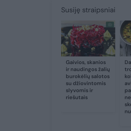
Susiję straipsniai
Gaivios, skanios
Da
ir naudingos žalių
tr
burokėlių salotos
ko
su džiovintomis
av
slyvomis ir
pa
riešutais
ne
sk
nu