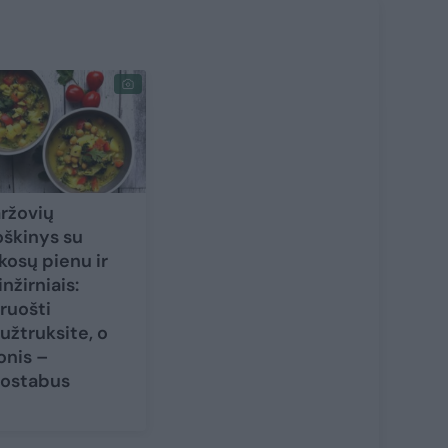
ržovių
oškinys su
kosų pienu ir
inžirniais:
ruošti
užtruksite, o
onis –
ostabus