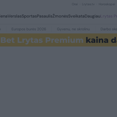
Orai
Lrytas.tv
Horoskopai
iena
Verslas
Sportas
Pasaulis
Žmonės
Sveikata
Daugiau
Lrytas 
e
Europos burės 2026
Gyvenu, ne skrolinu
Darbo ske