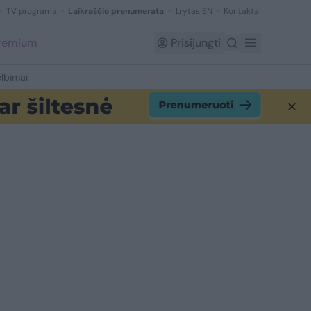
TV programa
Laikraščio prenumerata
Lrytas EN
Kontaktai
Premium
Prisijungti
lbimai