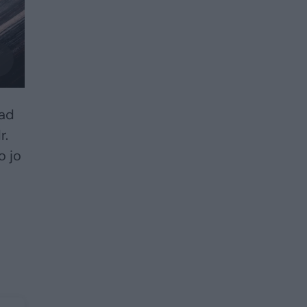
kad
r.
o jo