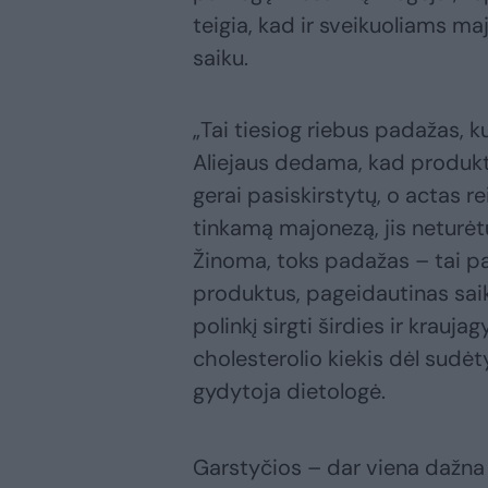
teigia, kad ir sveikuoliams ma
saiku.
„Tai tiesiog riebus padažas, 
Aliejaus dedama, kad produkta
gerai pasiskirstytų, o actas r
tinkamą majonezą, jis neturėtų
Žinoma, toks padažas – tai pap
produktus, pageidautinas saik
polinkį sirgti širdies ir krauja
cholesterolio kiekis dėl sudėt
gydytoja dietologė.
Garstyčios – dar viena dažna 