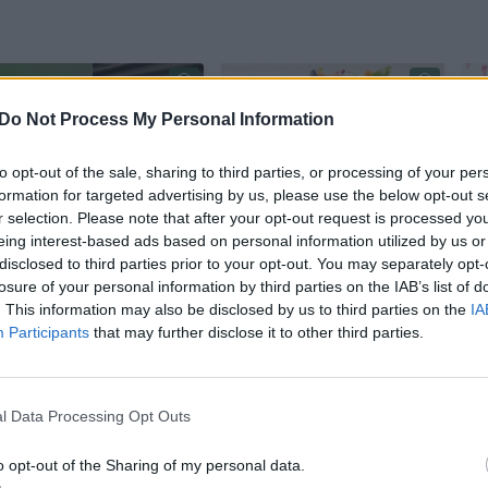
Do Not Process My Personal Information
to opt-out of the sale, sharing to third parties, or processing of your per
formation for targeted advertising by us, please use the below opt-out s
r selection. Please note that after your opt-out request is processed y
K. Krivickas
Medaus ir garstyčių
eing interest-based ads based on personal information utilized by us or
rekomenduoja:
padažas – tiesiog
disclosed to third parties prior to your opt-out. You may separately opt-
viščiukų šlaunelių
tobulas:
losure of your personal information by third parties on the IAB’s list of
kepsneliai su
užsirašykite šį
. This information may also be disclosed by us to third parties on the
IA
Participants
that may further disclose it to other third parties.
pasakiškai skaniu
receptą
padažu
l Data Processing Opt Outs
o opt-out of the Sharing of my personal data.