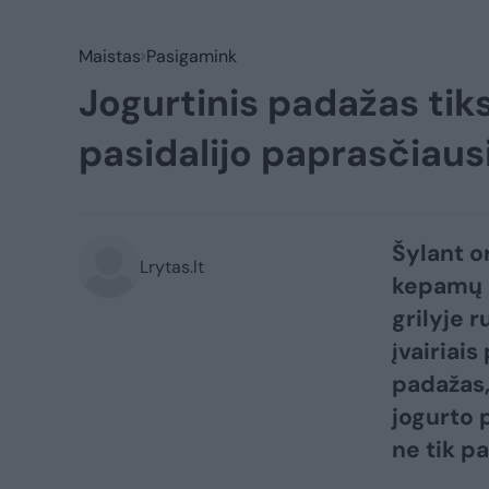
Maistas
Pasigamink
Jogurtinis padažas tiks
pasidalijo paprasčiaus
Šylant o
Lrytas.lt
kepamų g
grilyje 
įvairiai
padažas,
jogurto 
ne tik p