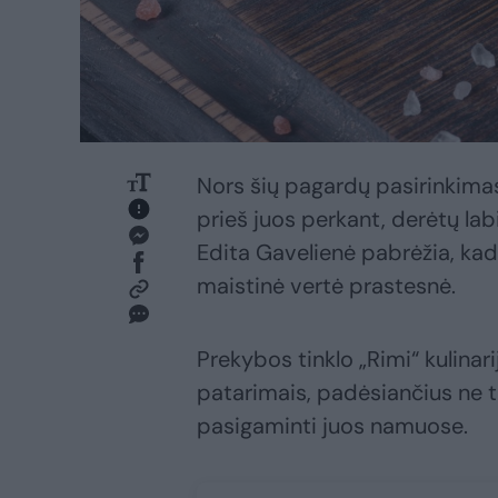
Nors šių pagardų pasirinkimas
prieš juos perkant, derėtų labi
Edita Gavelienė pabrėžia, ka
maistinė vertė prastesnė.
Prekybos tinklo „Rimi“ kulinar
patarimais, padėsiančius ne t
pasigaminti juos namuose.