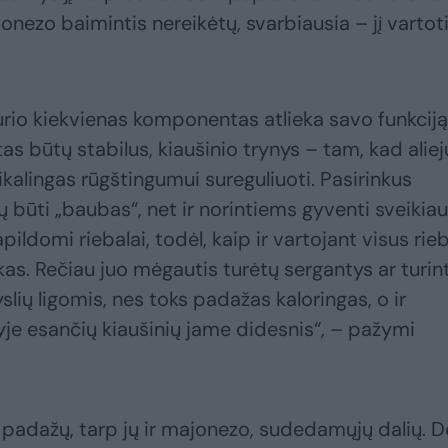
jonezo baimintis nereikėtų, svarbiausia – jį vartot
kurio kiekvienas komponentas atlieka savo funkciją
s būtų stabilus, kiaušinio trynys – tam, kad aliej
eikalingas rūgštingumui sureguliuoti. Pasirinkus
 būti „baubas“, net ir norintiems gyventi sveikiau
ildomi riebalai, todėl, kaip ir vartojant visus rie
as. Rečiau juo mėgautis turėtų sergantys ar turin
gyslių ligomis, nes toks padažas kaloringas, o ir
yje esančių kiaušinių jame didesnis“, – pažymi
padažų, tarp jų ir majonezo, sudedamųjų dalių. D