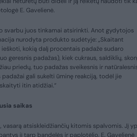
kiai neturėtų būti dideli ir ją reikėtų naudoti tik k
tologė E. Gavelienė.
o svarbu juos tinkamai atsirinkti. Anot gydytojos
macija nurodyta produkto sudėtyje: „Skaitant
 ieškoti, kokią dalį procentais padaže sudaro
o geresnis padažas), kiek cukraus, saldiklių, skon
iau priedų, tuo padažas sveikesnis ir natūralesnis
adažai gali sukelti ūminę reakciją, todėl jie
aityti itin atidžiai.“
usia saikas
 vasarą atsiskleidžiančių kitomis spalvomis. Jį y
ntys jį tarp bandelės ir paplotėlio. E. Gavelienė