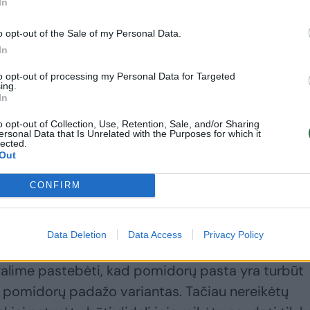
In
o opt-out of the Sale of my Personal Data.
In
 kepėjų galėtų įvardinti savo mėgstamiausią pad
ažniausiai Lietuvoje vyrauja įprasti, jau ilgas
to opt-out of processing my Personal Data for Targeted
ing.
 pagardai. Vienas tokių – pomidorų padažas,
In
 ir plačiomis pasirinkimo galimybėmis prekybos
o opt-out of Collection, Use, Retention, Sale, and/or Sharing
ersonal Data that Is Unrelated with the Purposes for which it
atai palankios mitybos konsultantės, gydytojos
lected.
Out
ės, vieni šio padažo variantai yra sveikatai
CONFIRM
ų dalių kiekis. Esminė taisyklė – kuo mažiau
Data Deletion
Data Access
Privacy Policy
natūralesnės – tuo geresnė gaminio kokybė.
galime pastebėti, kad pomidorų pasta yra turbūt
is pomidorų padažo variantas. Tačiau nereikėtų