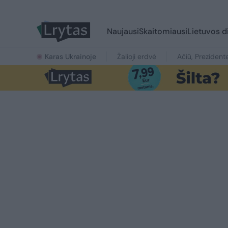
Naujausi
Skaitomiausi
Lietuvos d
Karas Ukrainoje
Žalioji erdvė
Ačiū, Prezident