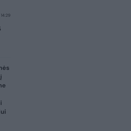
 14:29
s
inės
į
me
i
ui