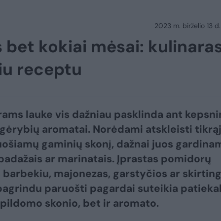
2023 m. birželio 13 d.
 bet kokiai mėsai: kulinara
iu receptu
rams lauke vis dažniau pasklinda ant kepsn
ėrybių aromatai. Norėdami atskleisti tikrąj
ruošiamų gaminių skonį, dažnai juos gardina
s padažais ar marinatais. Įprastas pomidorų
 barbekiu, majonezas, garstyčios ar skirting
pagrindu paruošti pagardai suteikia patiekal
apildomo skonio, bet ir aromato.