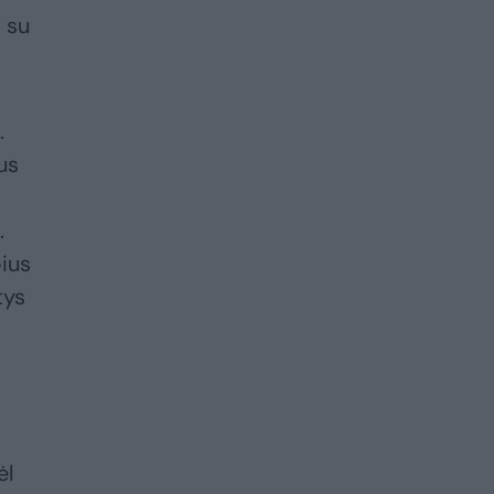
i su
.
us
.
bius
tys
ėl