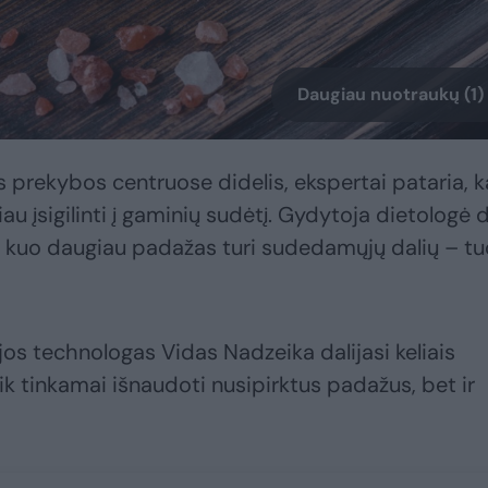
Daugiau nuotraukų (1)
 prekybos centruose didelis, ekspertai pataria, 
au įsigilinti į gaminių sudėtį. Gydytoja dietologė d
d kuo daugiau padažas turi sudedamųjų dalių – tu
ijos technologas Vidas Nadzeika dalijasi keliais
ik tinkamai išnaudoti nusipirktus padažus, bet ir