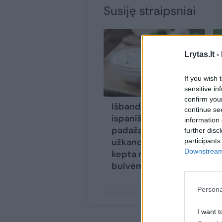
Susiję straipsniai
Lrytas.lt -
If you wish 
sensitive in
confirm you
Išbandykite
continue se
ispanišką česnakų
information 
padažą – tiks ir
further disc
užkandėlei, ir su
participants
Downstream 
kepta mėsa ar
bulvėmis
Persona
I want t