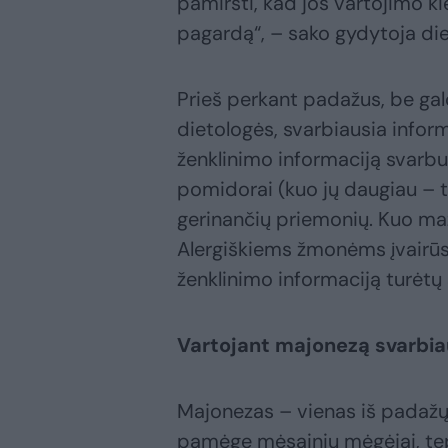
pamiršti, kad jos vartojimo kie
pagardą“, – sako gydytoja die
Prieš perkant padažus, be gal
dietologės, svarbiausia infor
ženklinimo informaciją svarbu
pomidorai (kuo jų daugiau – tu
gerinančių priemonių. Kuo maž
Alergiškiems žmonėms įvairūs p
ženklinimo informaciją turėtų sk
Vartojant majonezą svarbia
Majonezas – vienas iš padažų,
pamėgę mėsainių mėgėjai, tepa