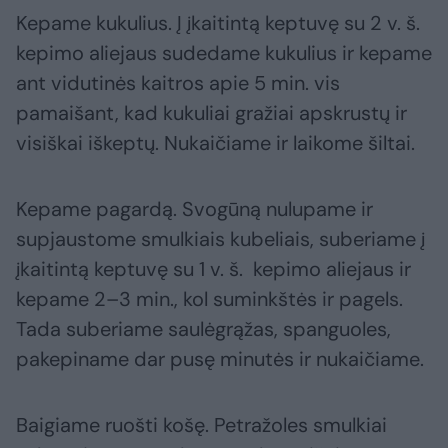
Kepame kukulius. Į įkaitintą keptuvę su 2 v. š.
kepimo aliejaus sudedame kukulius ir kepame
ant vidutinės kaitros apie 5 min. vis
pamaišant, kad kukuliai gražiai apskrustų ir
visiškai iškeptų. Nukaičiame ir laikome šiltai.
Kepame pagardą. Svogūną nulupame ir
supjaustome smulkiais kubeliais, suberiame į
įkaitintą keptuvę su 1 v. š. kepimo aliejaus ir
kepame 2–3 min., kol suminkštės ir pagels.
Tada suberiame saulėgrąžas, spanguoles,
pakepiname dar pusę minutės ir nukaičiame.
Baigiame ruošti košę. Petražoles smulkiai