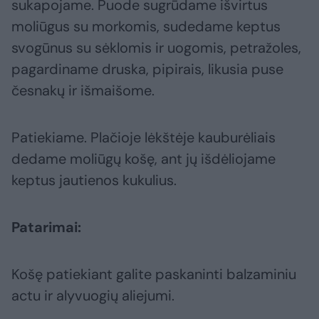
sukapojame. Puode sugrūdame išvirtus
moliūgus su morkomis, sudedame keptus
svogūnus su sėklomis ir uogomis, petražoles,
pagardiname druska, pipirais, likusia puse
česnakų ir išmaišome.
Patiekiame. Plačioje lėkštėje kauburėliais
dedame moliūgų košę, ant jų išdėliojame
keptus jautienos kukulius.
Patarimai:
Košę patiekiant galite paskaninti balzaminiu
actu ir alyvuogių aliejumi.