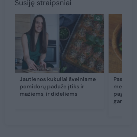
Susiję straipsniai
Jautienos kukuliai švelniame
Pasakišk
pomidorų padaže įtiks ir
meksikie
mažiems, ir dideliems
pagal K. 
gaminkit