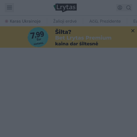
Karas Ukrainoje
Žalioji erdvė
Ačiū, Prezidente
E