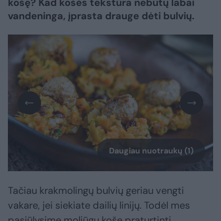
košę? Kad košės tekstūra nebūtų labai
vandeninga, įprasta drauge dėti bulvių.
Daugiau nuotraukų (1)
Tačiau krakmolingų bulvių geriau vengti
vakare, jei siekiate dailių linijų. Todėl mes
pasiūlysime moliūgų košę praturtinti