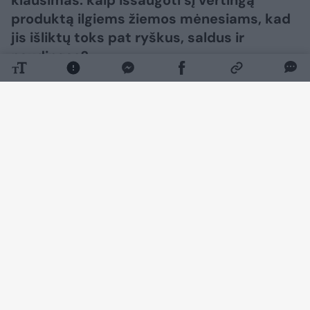
klausimas: kaip išsaugoti šį vertingą
produktą ilgiems žiemos mėnesiams, kad
jis išliktų toks pat ryškus, saldus ir
naudingas?
Daugiau nuotraukų (4)
Šaldymas ir konservavimas yra du