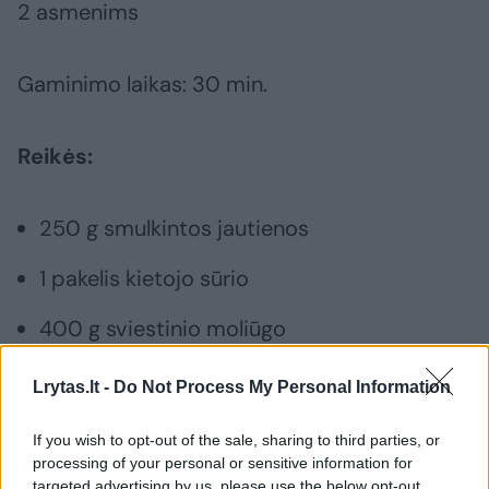
2 asmenims
Gaminimo laikas: 30 min.
Reikės:
250 g smulkintos jautienos
1 pakelis kietojo sūrio
400 g sviestinio moliūgo
2 morkos
Lrytas.lt -
Do Not Process My Personal Information
1 didelis svogūnas
If you wish to opt-out of the sale, sharing to third parties, or
processing of your personal or sensitive information for
30 g džiovintų spanguolių
targeted advertising by us, please use the below opt-out