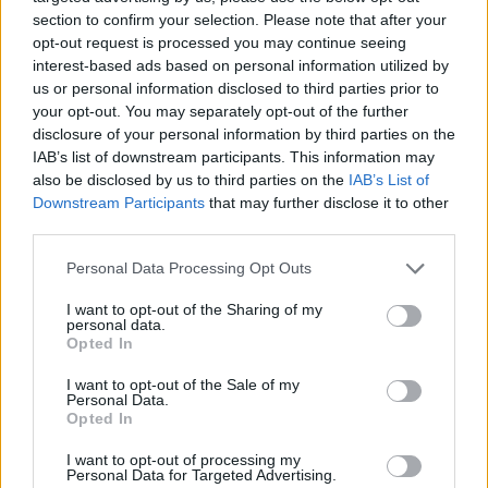
section to confirm your selection. Please note that after your
30 g saulėgrąžų branduolių
opt-out request is processed you may continue seeing
interest-based ads based on personal information utilized by
4 skiltelės česnako
us or personal information disclosed to third parties prior to
your opt-out. You may separately opt-out of the further
disclosure of your personal information by third parties on the
ryšulėlis petražolių
IAB’s list of downstream participants. This information may
also be disclosed by us to third parties on the
IAB’s List of
taip pat: kepimo aliejus, raudonėliai,
Downstream Participants
that may further disclose it to other
druska, malti juodieji pipirai
third parties.
Personal Data Processing Opt Outs
Kaip gaminti:
I want to opt-out of the Sharing of my
personal data.
Opted In
Ruošiame košę. Moliūgą nulupame ir
I want to opt-out of the Sale of my
supjaustome 2 cm dydžio kubeliais. Morkas
Personal Data.
Opted In
nuskutame ir supjaustome plonais
I want to opt-out of processing my
griežinėliais. Daržoves sudedame į puodą,
Personal Data for Targeted Advertising.