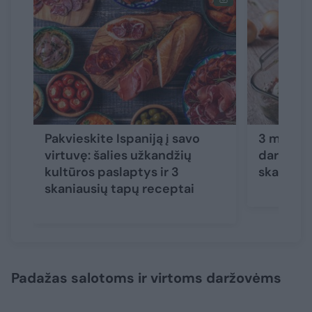
Pakvieskite Ispaniją į savo
3 marinat
virtuvę: šalies užkandžių
daržovėm
kultūros paslaptys ir 3
skanu ly
skaniausių tapų receptai
Padažas salotoms ir virtoms daržovėms