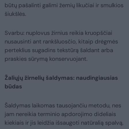
būtų pašalinti galimi žemių likučiai ir smulkios
šiukšlės.
Svarbu: nuplovus žirnius reikia kruopščiai
nusausinti ant rankšluosčio, kitaip drėgmės
perteklius sugadins tekstūrą šaldant arba
praskies sūrymą konservuojant.
Žaliųjų žirnelių šaldymas: naudingiausias
būdas
Šaldymas laikomas tausojančiu metodu, nes
jam nereikia terminio apdorojimo dideliais
kiekiais ir jis leidžia išsaugoti natūralią spalvą,