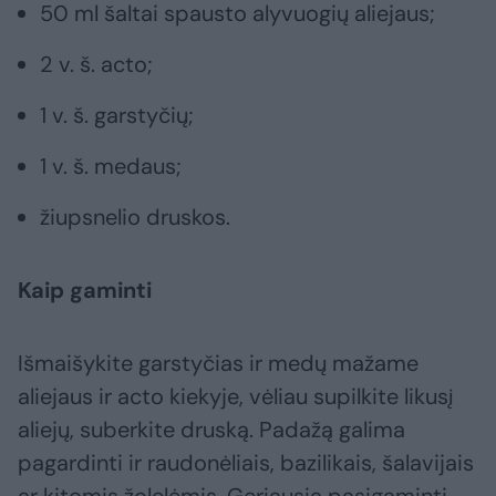
50 ml šaltai spausto alyvuogių aliejaus;
2 v. š. acto;
1 v. š. garstyčių;
1 v. š. medaus;
žiupsnelio druskos.
Kaip gaminti
Išmaišykite garstyčias ir medų mažame
aliejaus ir acto kiekyje, vėliau supilkite likusį
aliejų, suberkite druską. Padažą galima
pagardinti ir raudonėliais, bazilikais, šalavijais