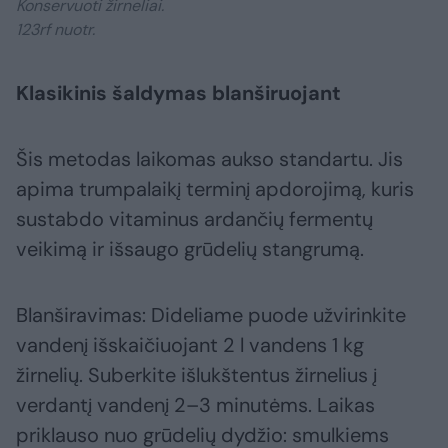
Konservuoti žirneliai.
123rf nuotr.
Klasikinis šaldymas blanširuojant
Šis metodas laikomas aukso standartu. Jis
apima trumpalaikį terminį apdorojimą, kuris
sustabdo vitaminus ardančių fermentų
veikimą ir išsaugo grūdelių stangrumą.
Blanširavimas: Dideliame puode užvirinkite
vandenį išskaičiuojant 2 l vandens 1 kg
žirnelių. Suberkite išlukštentus žirnelius į
verdantį vandenį 2–3 minutėms. Laikas
priklauso nuo grūdelių dydžio: smulkiems