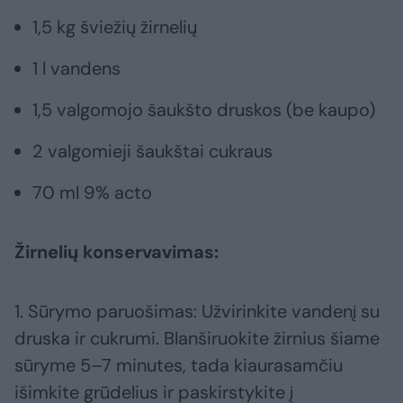
1,5 kg šviežių žirnelių
1 l vandens
1,5 valgomojo šaukšto druskos (be kaupo)
2 valgomieji šaukštai cukraus
70 ml 9% acto
Žirnelių konservavimas:
1. Sūrymo paruošimas: Užvirinkite vandenį su
druska ir cukrumi. Blanširuokite žirnius šiame
sūryme 5–7 minutes, tada kiaurasamčiu
išimkite grūdelius ir paskirstykite į