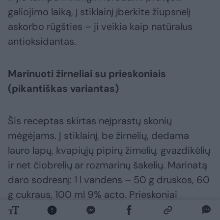
galiojimo laiką, į stiklainį įberkite žiupsnelį
askorbo rūgšties – ji veikia kaip natūralus
antioksidantas.
Marinuoti žirneliai su prieskoniais
(pikantiškas variantas)
Šis receptas skirtas neįprastų skonių
mėgėjams. Į stiklainį, be žirnelių, dedama
lauro lapų, kvapiųjų pipirų žirnelių, gvazdikėlių
ir net čiobrelių ar rozmarinų šakelių. Marinatą
daro sodresnį: 1 l vandens – 50 g druskos, 60
g cukraus, 100 ml 9% acto. Prieskoniai
dedami į stiklainių dugną prieš sudedant