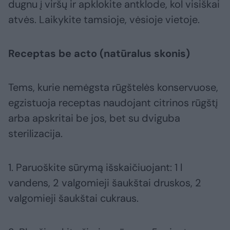
dugnu į viršų ir apklokite antklode, kol visiškai
atvės. Laikykite tamsioje, vėsioje vietoje.
Receptas be acto (natūralus skonis)
Tems, kurie nemėgsta rūgštelės konservuose,
egzistuoja receptas naudojant citrinos rūgštį
arba apskritai be jos, bet su dviguba
sterilizacija.
1. Paruoškite sūrymą išskaičiuojant: 1 l
vandens, 2 valgomieji šaukštai druskos, 2
valgomieji šaukštai cukraus.