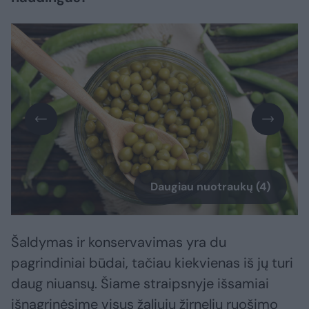
Daugiau nuotraukų (4)
Šaldymas ir konservavimas yra du
pagrindiniai būdai, tačiau kiekvienas iš jų turi
daug niuansų. Šiame straipsnyje išsamiai
išnagrinėsime visus žaliųjų žirnelių ruošimo