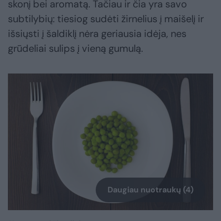
skonį bei aromatą. Tačiau ir čia yra savo
subtilybių: tiesiog sudėti žirnelius į maišelį ir
išsiųsti į šaldiklį nėra geriausia idėja, nes
grūdeliai sulips į vieną gumulą.
Daugiau nuotraukų (4)