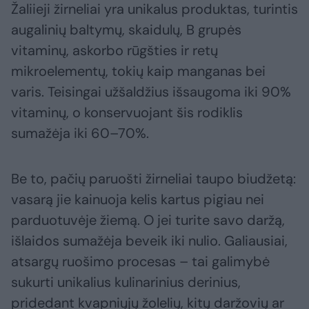
Žaliieji žirneliai yra unikalus produktas, turintis
augalinių baltymų, skaidulų, B grupės
vitaminų, askorbo rūgšties ir retų
mikroelementų, tokių kaip manganas bei
varis. Teisingai užšaldžius išsaugoma iki 90%
vitaminų, o konservuojant šis rodiklis
sumažėja iki 60–70%.
Be to, pačių paruošti žirneliai taupo biudžetą:
vasarą jie kainuoja kelis kartus pigiau nei
parduotuvėje žiemą. O jei turite savo daržą,
išlaidos sumažėja beveik iki nulio. Galiausiai,
atsargų ruošimo procesas – tai galimybė
sukurti unikalius kulinarinius derinius,
pridedant kvapniųjų žolelių, kitų daržovių ar