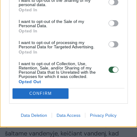
I want to opt-out of the Sharing of my
personal data.
Opted In
I want to opt-out of the Sale of my
Personal Data.
Opted In
Ypač pavykęs marinatas
Vištienos
cukinijoms: išliks kietos ir
ir krevet
I want to opt-out of processing my
Personal Data for Targeted Advertising.
gardžios iki pat žiemos
(1)
deriniai
Opted In
I want to opt-out of Collection, Use,
Retention, Sale, and/or Sharing of my
Personal Data that Is Unrelated with the
Purposes for which it was collected.
Opted Out
CONFIRM
Paruošimas ruošimui Iš karto surinkus žirnius
reikia išlukštenti ir perrinkti. Pašalinkite visus
pažeistus, dėmėtus ar per minkštus
Data Deletion
Data Access
Privacy Policy
grūdelius. Tada žirniai kelis kartus nuplaunami
šaltame vandenyje, keičiant vandenį, kad