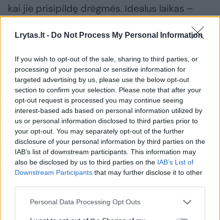
kai jie prisipildę drėgmės. Idealus laikas –
praėjus 15–20 dienų nuo žydėjimo pradžios.
Lrytas.lt -
Do Not Process My Personal Information
Svarbu neperlaikyti ankščių ant krūmo:
perbrendę žirniai tampa kieti, miltingi,
If you wish to opt-out of the sale, sharing to third parties, or
praranda saldumą. Paspaudus nagu, grūdelis
processing of your personal or sensitive information for
targeted advertising by us, please use the below opt-out
turi lengvai pradidurti ir išskirti sultis. Jei jis
section to confirm your selection. Please note that after your
lieka kietas – žirnis dar nesubrendo; jei
opt-out request is processed you may continue seeing
subyra į puses – perbrendo.
interest-based ads based on personal information utilized by
us or personal information disclosed to third parties prior to
your opt-out. You may separately opt-out of the further
disclosure of your personal information by third parties on the
Susiję straipsniai
IAB’s list of downstream participants. This information may
also be disclosed by us to third parties on the
IAB’s List of
Downstream Participants
that may further disclose it to other
third parties.
Personal Data Processing Opt Outs