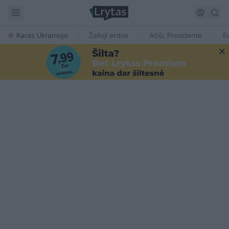
Karas Ukrainoje
Žalioji erdvė
Ačiū, Prezidente
E