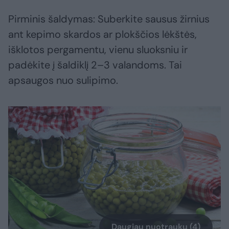
Pirminis šaldymas: Suberkite sausus žirnius
ant kepimo skardos ar plokščios lėkštės,
išklotos pergamentu, vienu sluoksniu ir
padėkite į šaldiklį 2–3 valandoms. Tai
apsaugos nuo sulipimo.
Daugiau nuotraukų (4)