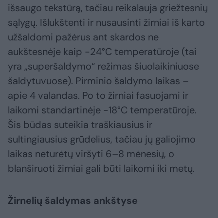
išsaugo tekstūrą, tačiau reikalauja griežtesnių
sąlygų. Išlukštenti ir nusausinti žirniai iš karto
užšaldomi pažėrus ant skardos ne
aukštesnėje kaip -24°C temperatūroje (tai
yra „superšaldymo“ režimas šiuolaikiniuose
šaldytuvuose). Pirminio šaldymo laikas –
apie 4 valandas. Po to žirniai fasuojami ir
laikomi standartinėje -18°C temperatūroje.
Šis būdas suteikia traškiausius ir
sultingiausius grūdelius, tačiau jų galiojimo
laikas neturėtų viršyti 6–8 mėnesių, o
blanširuoti žirniai gali būti laikomi iki metų.
Žirnelių šaldymas ankštyse