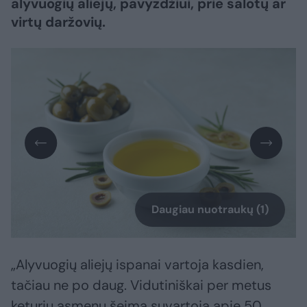
alyvuogių aliejų, pavyzdžiui, prie salotų ar
virtų daržovių.
Daugiau nuotraukų (1)
„Alyvuogių aliejų ispanai vartoja kasdien,
tačiau ne po daug. Vidutiniškai per metus
keturių asmenų šeima suvartoja apie 50