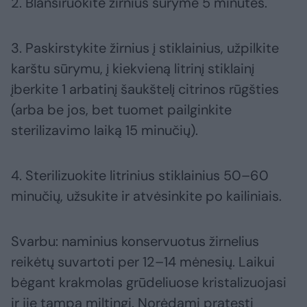
2. Blanširuokite žirnius sūryme 5 minutes.
3. Paskirstykite žirnius į stiklainius, užpilkite
karštu sūrymu, į kiekvieną litrinį stiklainį
įberkite 1 arbatinį šaukštelį citrinos rūgšties
(arba be jos, bet tuomet pailginkite
sterilizavimo laiką 15 minučių).
4. Sterilizuokite litrinius stiklainius 50–60
minučių, užsukite ir atvėsinkite po kailiniais.
Svarbu: naminius konservuotus žirnelius
reikėtų suvartoti per 12–14 mėnesių. Laikui
bėgant krakmolas grūdeliuose kristalizuojasi
ir jie tampa miltingi. Norėdami pratęsti