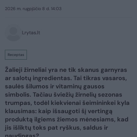
2026 m. rugpjūčio 8 d. 14:03
Lrytas.lt
Receptas
Žalieji žirneliai yra ne tik skanus garnyras
ar salotų ingredientas. Tai tikras vasaros,
saulės šilumos ir vitaminų gausos
simbolis. Tačiau šviežių žirnelių sezonas
trumpas, todėl kiekvienai šeimininkei kyla
klausimas: kaip išsaugoti šį vertingą
produktą ilgiems žiemos mėnesiams, kad
jis išliktų toks pat ryškus, saldus ir
naudingas?