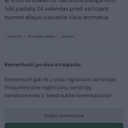
ar kitomis žolelėmis. Geriausia pasigaminti
tokį padažą 24 valandas prieš vartojant,
tuomet aliejus susiurbia visus aromatus.
padažas
Alyvuogių aliejus
Ispanija
Komentuoti po šiuo straipsniu
Komentuoti gali tik Lrytas registruoti vartotojai.
Prisijunkite prie registruotų vartotojų
bendruomenės ir bendraukite komentaruose!
Rodyti komentarus