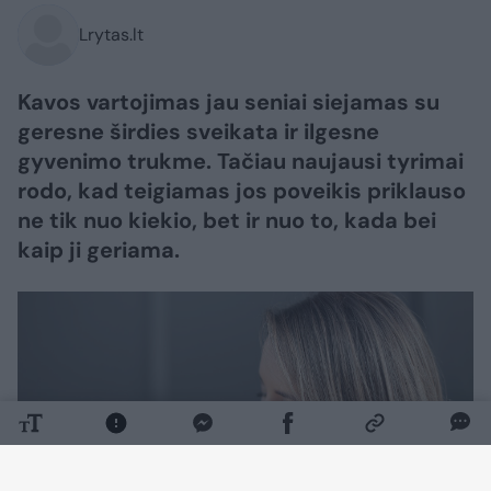
Lrytas.lt
Kavos vartojimas jau seniai siejamas su
geresne širdies sveikata ir ilgesne
gyvenimo trukme. Tačiau naujausi tyrimai
rodo, kad teigiamas jos poveikis priklauso
ne tik nuo kiekio, bet ir nuo to, kada bei
kaip ji geriama.