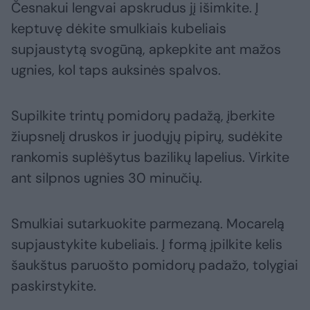
Česnakui lengvai apskrudus jį išimkite. Į
keptuvę dėkite smulkiais kubeliais
supjaustytą svogūną, apkepkite ant mažos
ugnies, kol taps auksinės spalvos.
Supilkite trintų pomidorų padažą, įberkite
žiupsnelį druskos ir juodųjų pipirų, sudėkite
rankomis suplėšytus bazilikų lapelius. Virkite
ant silpnos ugnies 30 minučių.
Smulkiai sutarkuokite parmezaną. Mocarelą
supjaustykite kubeliais. Į formą įpilkite kelis
šaukštus paruošto pomidorų padažo, tolygiai
paskirstykite.