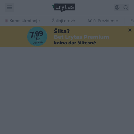
Karas Ukrainoje
Žalioji erdvė
Ačiū, Prezidente
E