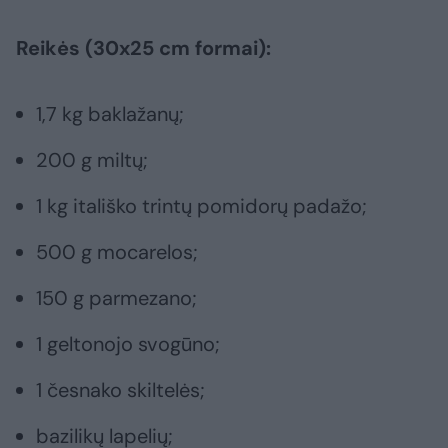
Reikės (30x25 cm formai):
1,7 kg baklažanų;
200 g miltų;
1 kg itališko trintų pomidorų padažo;
500 g mocarelos;
150 g parmezano;
1 geltonojo svogūno;
1 česnako skiltelės;
bazilikų lapelių;