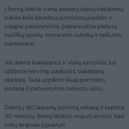
Į formą dėkite vieną sluoksnį keptų baklažanų,
pilkite kelis šaukštus pomidorų padažo ir
tolygiai paskirstykite, pabarstykite plėšytų
bazilikų lapelių, mocarelos kubelių ir tarkuoto
parmezano.
Vėl dėkite baklažanus ir viską kartokite, kol
uždėsite ketvirtą, paskutinį, baklažanų
sluoksnį. Tada užpilkite likusį pomidorų
padažą ir pabarstykite tarkuotu sūriu.
Dėkite į 180 laipsnių įkaitintą orkaitę ir kepkite
30 minučių. Išėmę leiskite truputį atvėsti, kad
būtų lengviau pjaustyti.