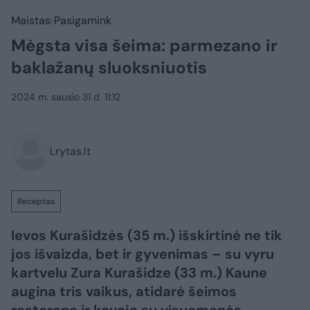
Maistas
Pasigamink
Mėgsta visa šeima: parmezano ir
baklažanų sluoksniuotis
2024 m. sausio 31 d. 11:12
Lrytas.lt
Receptas
Ievos Kurašidzės (35 m.) išskirtinė ne tik
jos išvaizda, bet ir gyvenimas – su vyru
kartvelu Zura Kurašidze (33 m.) Kaune
augina tris vaikus, atidarė šeimos