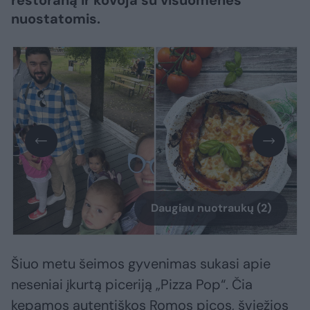
restoraną ir kovoja su visuomenės
nuostatomis.
Daugiau nuotraukų (2)
Šiuo metu šeimos gyvenimas sukasi apie
neseniai įkurtą piceriją „Pizza Pop“. Čia
kepamos autentiškos Romos picos, šviežios