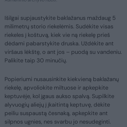
Išilgai supjaustykite baklažanus maždaug 5
milimetrų storio riekelėmis. Sudėkite visas
riekeles į koštuvą, kiek vie ną riekelę prieš
dėdami pabarstykite druska. Uždėkite ant
viršaus lėkštę, o ant jos – puodą su vandeniu.
Palikite taip 30 minučių.
Popieriumi nusausinkite kiekvieną baklažanų
riekelę, apvoliokite miltuose ir apkepkite
keptuvėje, kol įgaus aukso spalvą. Supilkite
alyvuogių aliejų į įkaitintą keptuvę, dėkite
peiliu suspaustą česnaką, apkepkite ant
silpnos ugnies, nes svarbu jo nesudeginti.