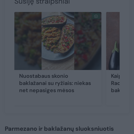
Susiję straipsniai
Nuostabaus skonio
Kaip pas
baklažanai su ryžiais: niekas
Radzeviči
net nepasiges mėsos
baklažan
Parmezano ir baklažanų sluoksniuotis