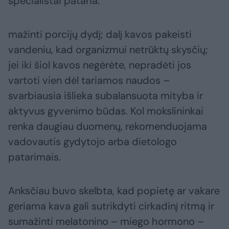
specialistai pataria:
mažinti porcijų dydį; dalį kavos pakeisti
vandeniu, kad organizmui netrūktų skysčių;
jei iki šiol kavos negėrėte, nepradėti jos
vartoti vien dėl tariamos naudos –
svarbiausia išlieka subalansuota mityba ir
aktyvus gyvenimo būdas. Kol mokslininkai
renka daugiau duomenų, rekomenduojama
vadovautis gydytojo arba dietologo
patarimais.
Anksčiau buvo skelbta, kad popietę ar vakare
geriama kava gali sutrikdyti cirkadinį ritmą ir
sumažinti melatonino – miego hormono –