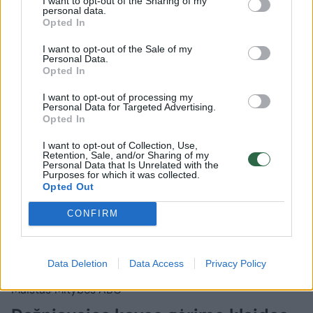
I want to opt-out of the Sharing of my
Rodyti komentarus
personal data.
Opted In
Prisijungti komentatoriams
I want to opt-out of the Sale of my
Personal Data.
Opted In
I want to opt-out of processing my
Personal Data for Targeted Advertising.
Opted In
I want to opt-out of Collection, Use,
Retention, Sale, and/or Sharing of my
Personal Data that Is Unrelated with the
Purposes for which it was collected.
Opted Out
CONFIRM
Data Deletion
Data Access
Privacy Policy
Maistas
Mitybos ABC