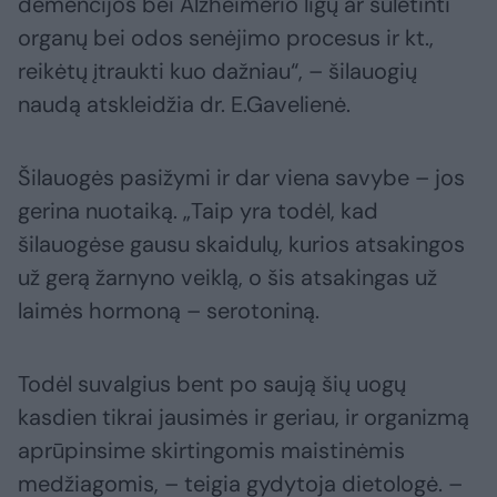
demencijos bei Alzheimerio ligų ar sulėtinti
organų bei odos senėjimo procesus ir kt.,
reikėtų įtraukti kuo dažniau“, – šilauogių
naudą atskleidžia dr. E.Gavelienė.
Šilauogės pasižymi ir dar viena savybe – jos
gerina nuotaiką. „Taip yra todėl, kad
šilauogėse gausu skaidulų, kurios atsakingos
už gerą žarnyno veiklą, o šis atsakingas už
laimės hormoną – serotoniną.
Todėl suvalgius bent po saują šių uogų
kasdien tikrai jausimės ir geriau, ir organizmą
aprūpinsime skirtingomis maistinėmis
medžiagomis, – teigia gydytoja dietologė. –