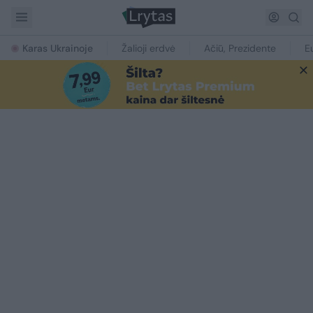
Karas Ukrainoje
Žalioji erdvė
Ačiū, Prezidente
E