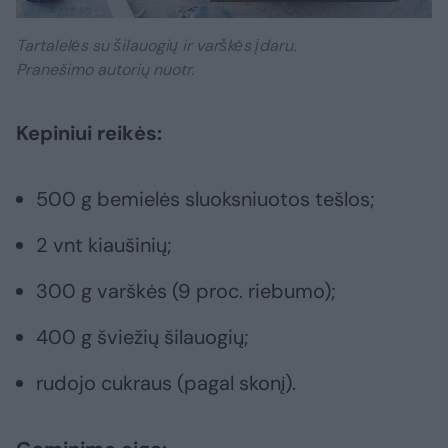
Tartalelės su šilauogių ir varškės įdaru.
Pranešimo autorių nuotr.
Kepiniui reikės:
500 g bemielės sluoksniuotos tešlos;
2 vnt kiaušinių;
300 g varškės (9 proc. riebumo);
400 g šviežių šilauogių;
rudojo cukraus (pagal skonį).