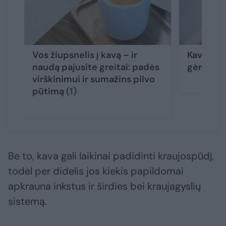
Vos žiupsnelis į kavą – ir
Kava: mit
naudą pajusite greitai: padės
gėrimą, k
virškinimui ir sumažins pilvo
pūtimą
(1)
Be to, kava gali laikinai padidinti kraujospūdį,
todėl per didelis jos kiekis papildomai
apkrauna inkstus ir širdies bei kraujagyslių
sistemą.