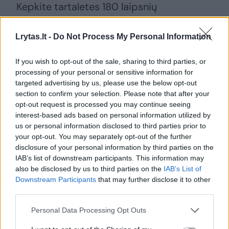
Kepkite tartaletes 180 laipsnių
temperatūroje apie 20–25 min.
Lrytas.lt -
Do Not Process My Personal Information
Skanaus!
If you wish to opt-out of the sale, sharing to third parties, or
processing of your personal or sensitive information for
targeted advertising by us, please use the below opt-out
desertas
Edita Gavelienė
šilauogės
Rodyti daugiau žymių
section to confirm your selection. Please note that after your
opt-out request is processed you may continue seeing
interest-based ads based on personal information utilized by
us or personal information disclosed to third parties prior to
your opt-out. You may separately opt-out of the further
Komentuoti po šiuo straipsniu
disclosure of your personal information by third parties on the
IAB’s list of downstream participants. This information may
Komentuoti gali tik Lrytas registruoti vartotojai.
also be disclosed by us to third parties on the
IAB’s List of
Downstream Participants
that may further disclose it to other
Prisijunkite prie registruotų vartotojų
third parties.
bendruomenės ir bendraukite komentaruose!
Personal Data Processing Opt Outs