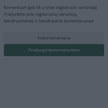
Komentuoti gali tik Lrytas registruoti vartotojai.
Prisijunkite prie registruotų vartotojų
bendruomenės ir bendraukite komentaruose!
Rodyti komentarus
Prisijungti komentatoriams