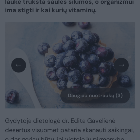
lauke trūksta saulės šilumos, o organizmui
ima stigti ir kai kurių vitaminų.
Daugiau nuotraukų (3)
Gydytoja dietologė dr. Edita Gavelienė
desertus visuomet pataria skanauti saikingai,
o dar geriau būtų, jei vietoje jų pirmenybę