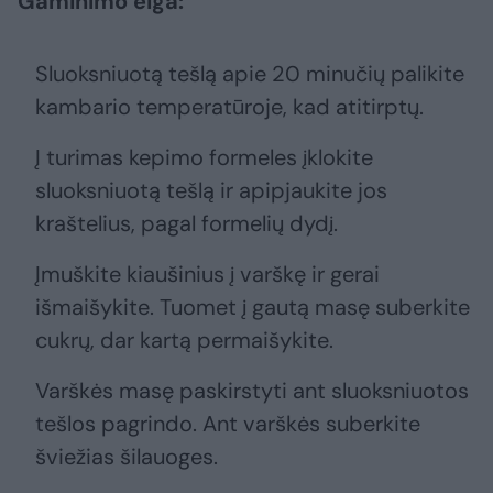
Gaminimo eiga:
Sluoksniuotą tešlą apie 20 minučių palikite
kambario temperatūroje, kad atitirptų.
Į turimas kepimo formeles įklokite
sluoksniuotą tešlą ir apipjaukite jos
kraštelius, pagal formelių dydį.
Įmuškite kiaušinius į varškę ir gerai
išmaišykite. Tuomet į gautą masę suberkite
cukrų, dar kartą permaišykite.
Varškės masę paskirstyti ant sluoksniuotos
tešlos pagrindo. Ant varškės suberkite
šviežias šilauoges.