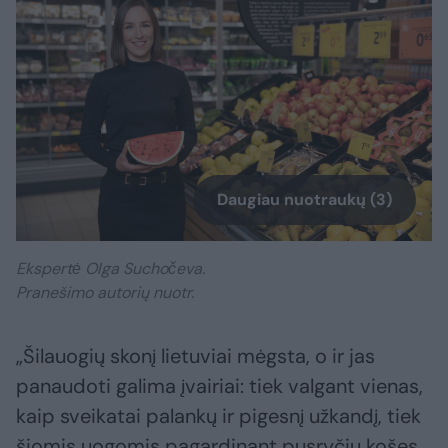
Daugiau nuotraukų (3)
Ekspertė Olga Suchočeva.
Pranešimo autorių nuotr.
„Šilauogių skonį lietuviai mėgsta, o ir jas
panaudoti galima įvairiai: tiek valgant vienas,
kaip sveikatai palankų ir pigesnį užkandį, tiek
šiomis uogomis pagardinant pusryčių košes,