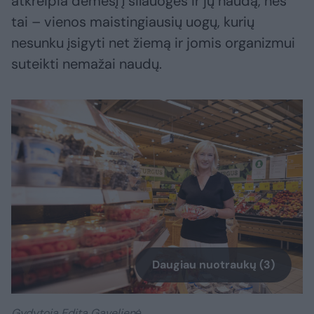
atkreipia dėmesį į šilauoges ir jų naudą, nes
tai – vienos maistingiausių uogų, kurių
nesunku įsigyti net žiemą ir jomis organizmui
suteikti nemažai naudų.
Daugiau nuotraukų (3)
Gydytoja Edita Gavelienė.