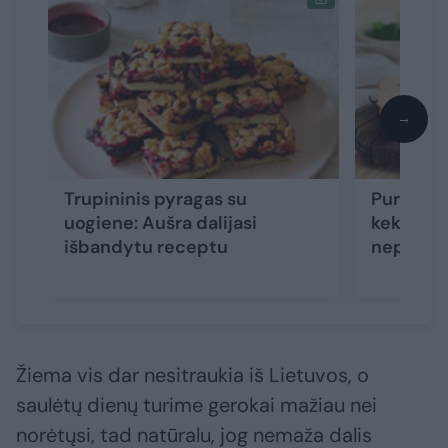
→
Trupininis pyragas su
Purus ir
uogiene: Aušra dalijasi
keksas s
išbandytu receptu
nepaliks
Žiema vis dar nesitraukia iš Lietuvos, o
saulėtų dienų turime gerokai mažiau nei
norėtųsi, tad natūralu, jog nemaža dalis