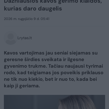
Dažniausios kavos gėrimo klaidos,
kurias daro daugelis
2026 m. rugpjūčio 9 d. 05:41
Lrytas.lt
Kavos vartojimas jau seniai siejamas su
geresne širdies sveikata ir ilgesne
gyvenimo trukme. Tačiau naujausi tyrimai
rodo, kad teigiamas jos poveikis priklauso
ne tik nuo kiekio, bet ir nuo to, kada bei
kaip ji geriama.