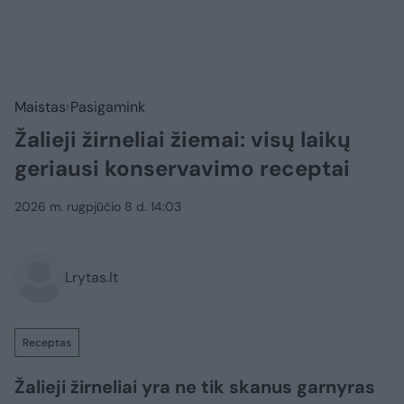
Maistas
Pasigamink
Žalieji žirneliai žiemai: visų laikų
geriausi konservavimo receptai
2026 m. rugpjūčio 8 d. 14:03
Lrytas.lt
Receptas
Žalieji žirneliai yra ne tik skanus garnyras