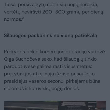
Tiesa, persivalgytų net ir šių uogų nereikia,
vertėtų neviršyti 200–300 gramų per dieną
normos.“
Šilauogės paskanins ne vieną patiekalą
Prekybos tinklo komercijos operacijų vadovė
Olga Suchočeva sako, kad šilauogių tinklo
parduotuvėse galima rasti visus metus:
prekybai jos atkeliauja iš viso pasaulio, o
prasidėjus vasaros sezonui pirkėjams būna
siūlomas ir lietuviškų uogų derlius.