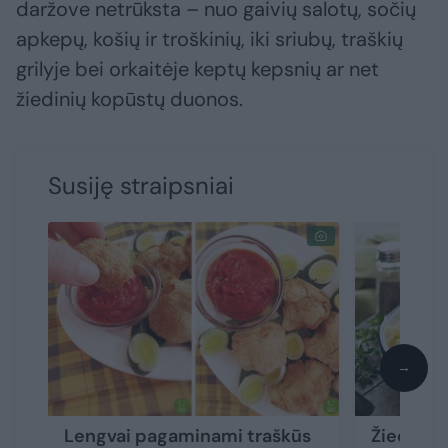
daržove netrūksta – nuo gaivių salotų, sočių
apkepų, košių ir troškinių, iki sriubų, traškių
grilyje bei orkaitėje keptų kepsnių ar net
žiedinių kopūstų duonos.
Susiję straipsniai
→
Lengvai pagaminami traškūs
Žiedinis