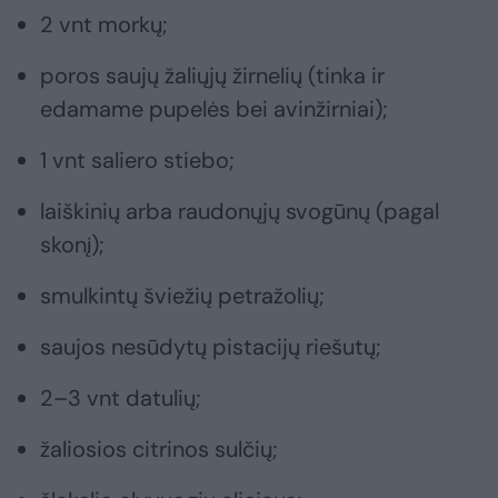
2 vnt morkų;
poros saujų žaliųjų žirnelių (tinka ir
edamame pupelės bei avinžirniai);
1 vnt saliero stiebo;
laiškinių arba raudonųjų svogūnų (pagal
skonį);
smulkintų šviežių petražolių;
saujos nesūdytų pistacijų riešutų;
2–3 vnt datulių;
žaliosios citrinos sulčių;