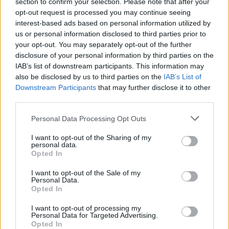
tinkamai paruošti, kad nesugadintume nei jų
section to confirm your selection. Please note that after your
opt-out request is processed you may continue seeing
skonio, nei maistinės vertės. Prekybos tinklo
interest-based ads based on personal information utilized by
komercijos operacijų vadovė Olga
us or personal information disclosed to third parties prior to
your opt-out. You may separately opt-out of the further
Suchočeva sako, kad ruošiant žiedinius
disclosure of your personal information by third parties on the
kopūstus svarbiausia jų nepervirti ir
IAB’s list of downstream participants. This information may
neperkepti.
also be disclosed by us to third parties on the
IAB’s List of
Downstream Participants
that may further disclose it to other
third parties.
Personal Data Processing Opt Outs
I want to opt-out of the Sharing of my
personal data.
Opted In
I want to opt-out of the Sale of my
Personal Data.
Opted In
I want to opt-out of processing my
Personal Data for Targeted Advertising.
Daugiau nuotraukų (3)
Opted In