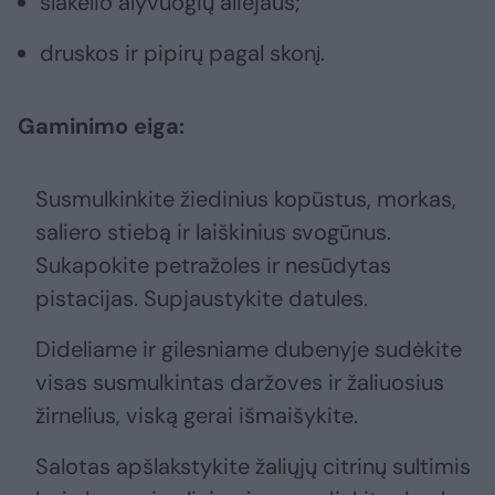
šlakelio alyvuogių aliejaus;
druskos ir pipirų pagal skonį.
Gaminimo eiga:
Susmulkinkite žiedinius kopūstus, morkas,
saliero stiebą ir laiškinius svogūnus.
Sukapokite petražoles ir nesūdytas
pistacijas. Supjaustykite datules.
Dideliame ir gilesniame dubenyje sudėkite
visas susmulkintas daržoves ir žaliuosius
žirnelius, viską gerai išmaišykite.
Salotas apšlakstykite žaliųjų citrinų sultimis