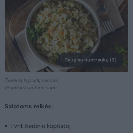
Daugiau nuotraukų (3)
Žiedinių kopūstų salotos.
Pranešimo autorių nuotr.
Salotoms reikės:
1 vnt žiedinio kopūsto;