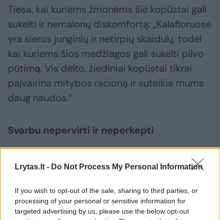
Tiesa, kai kuriems žmonėms šie kopūstai gali
sukelti ir nemalonų diskomfortą: „Kalafioruose
yra sieros junginių ir netirpių skaidulų, todėl
kai kuriems šios medžiagos gali sukelti pilvo
pūtimą. Vis dėlto, žiediniai kopūstai tikrai
paįvairina mitybos racioną ir suteikia mums
daug naudos.“
Svarbu nepervirti ir neperkepti
Prekybos centruose žiedinių kopūstų galima
Lrytas.lt -
Do Not Process My Personal Information
rasti ir šviežių daržovių lentynose, ir šaldytų
produktų skyriuose. Tačiau tiek pasirinkus
If you wish to opt-out of the sale, sharing to third parties, or
processing of your personal or sensitive information for
šviežias, tiek šaldytas daržoves svarbu jas
targeted advertising by us, please use the below opt-out