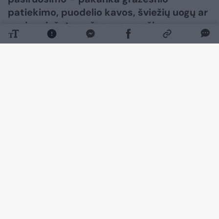
patiekimo, puodelio kavos, šviežių uogų ar
saujos riešutų, rašoma pranešime
žiniasklaidai.
Daugiau nuotraukų (2)
Lietuviško prekybos tinklo „Maxima“