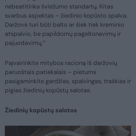
nebeatitinka šviežumo standartų. Kitas
svarbus aspektas – žiedinio kopūsto spalva.
Daržovė turi būti balto ar šiek tiek kreminio
atspalvio, be papildomų pageltonavimų ir
pajuodavimų.“
Paįvairinkite mitybos racioną iš daržovių
paruoštais patiekalais – pietums
pasigaminkite gardžias, spalvingas, traškias ir
pigias žiedinių kopūstų salotas.
Žiedinių kopūstų salotos