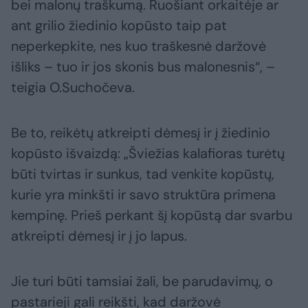
bei malonų traškumą. Ruošiant orkaitėje ar
ant grilio žiedinio kopūsto taip pat
neperkepkite, nes kuo traškesnė daržovė
išliks – tuo ir jos skonis bus malonesnis“, –
teigia O.Suchočeva.
Be to, reikėtų atkreipti dėmesį ir į žiedinio
kopūsto išvaizdą: „Šviežias kalafioras turėtų
būti tvirtas ir sunkus, tad venkite kopūstų,
kurie yra minkšti ir savo struktūra primena
kempinę. Prieš perkant šį kopūstą dar svarbu
atkreipti dėmesį ir į jo lapus.
Jie turi būti tamsiai žali, be parudavimų, o
pastarieji gali reikšti, kad daržovė