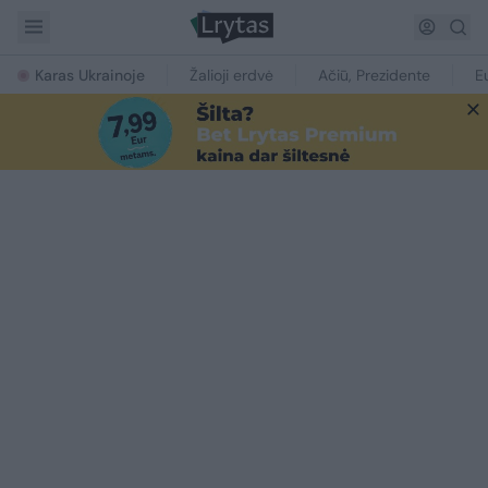
Karas Ukrainoje
Žalioji erdvė
Ačiū, Prezidente
E