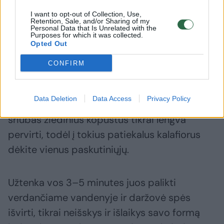
I want to opt-out of Collection, Use,
Retention, Sale, and/or Sharing of my
Personal Data that Is Unrelated with the
Olga Suchočeva.
Purposes for which it was collected.
Pranešimo autorių nuotr.
Opted Out
CONFIRM
„Žiediniai kopūstai – viena populiariausių
daržovių, kurią galima skanauti tiek žalią, tiek
Data Deletion
Data Access
Privacy Policy
termiškai paruoštą. Verdant troškinius ar
sriubas žiedinius kopūstus tikrai lengva
pervirti, todėl į tokius patiekalus kalafiorus
dėkite vienus paskutiniųjų.
Užtenka vos 3–5 minutes juos palikti
verdančiame vandenyje ir daržovė spės
išvirti, tikrai neišskys ir išlaikys savo formą