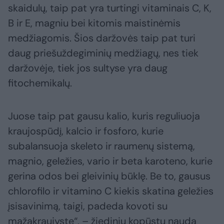
skaidulų, taip pat yra turtingi vitaminais C, K,
B ir E, magniu bei kitomis maistinėmis
medžiagomis. Šios daržovės taip pat turi
daug priešuždegiminių medžiagų, nes tiek
daržovėje, tiek jos sultyse yra daug
fitochemikalų.
Juose taip pat gausu kalio, kuris reguliuoja
kraujospūdį, kalcio ir fosforo, kurie
subalansuoja skeleto ir raumenų sistemą,
magnio, geležies, vario ir beta karoteno, kurie
gerina odos bei gleivinių būklę. Be to, gausus
chlorofilo ir vitamino C kiekis skatina geležies
įsisavinimą, taigi, padeda kovoti su
mažakraujyste“, – žiedinių kopūstų naudą