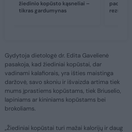
žiedinio kopūsto kąsneliai –
padaže: 
tikras gardumynas
rezultat
Gydytoja dietologė dr. Edita Gavelienė
pasakoja, kad žiediniai kopūstai, dar
vadinami kalafiorais, yra išties maistinga
daržovė, savo skoniu ir išvaizda artima tiek
mums įprastiems kopūstams, tiek Briuselio,
lapiniams ar kininiams kopūstams bei
brokoliams.
„Žiediniai kopūstai turi mažai kalorijų ir daug