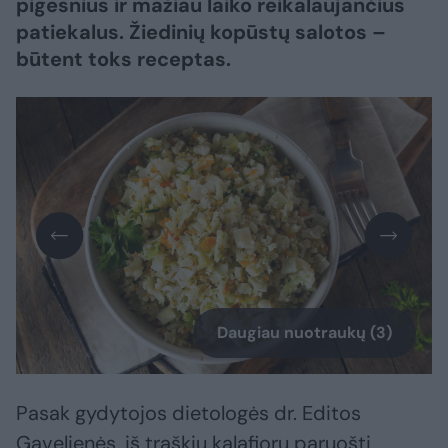
pigesnius ir mažiau laiko reikalaujančius
patiekalus. Žiedinių kopūstų salotos –
būtent toks receptas.
Daugiau nuotraukų (3)
Pasak gydytojos dietologės dr. Editos
Gavelienės, iš traškių kalafiorų paruošti