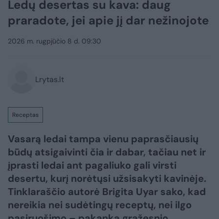
Ledų desertas su kava: daug
praradote, jei apie jį dar nežinojote
2026 m. rugpjūčio 8 d. 09:30
Lrytas.lt
Receptas
Vasarą ledai tampa vienu paprasčiausių
būdų atsigaivinti čia ir dabar, tačiau net ir
įprasti ledai ant pagaliuko gali virsti
desertu, kurį norėtųsi užsisakyti kavinėje.
Tinklaraščio autorė Brigita Uyar sako, kad
nereikia nei sudėtingų receptų, nei ilgo
pasiruošimo – pakanka gražesnio