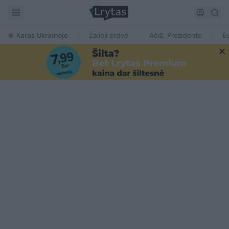
Karas Ukrainoje
Žalioji erdvė
Ačiū, Prezidente
E