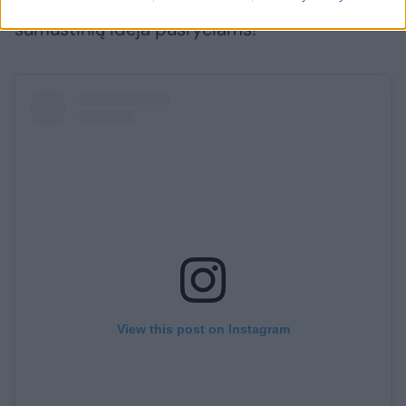
apie valandą. Štai jums sveika ir skani
sumuštinių idėja pusryčiams!
View this post on Instagram