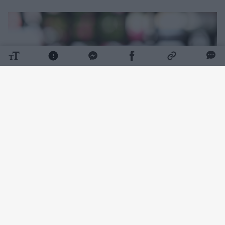
Daugiau nuotraukų (1)
Ko prireiks:
Ryžiai – 1 stiklinė (250 g)