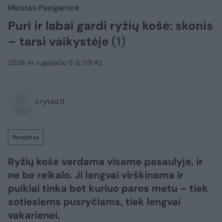
Maistas
Pasigamink
Puri ir labai gardi ryžių košė: skonis
– tarsi vaikystėje
(1)
2026 m. rugpjūčio 6 d. 09:42
Lrytas.lt
Receptas
Ryžių košė verdama visame pasaulyje, ir
ne be reikalo. Ji lengvai virškinama ir
puikiai tinka bet kuriuo paros metu – tiek
sotiesiems pusryčiams, tiek lengvai
vakarienei.