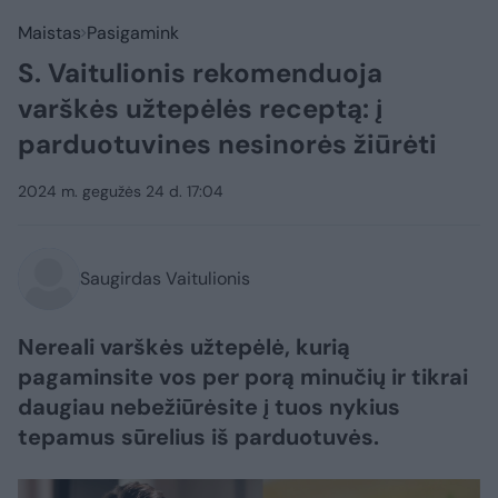
Maistas
Pasigamink
S. Vaitulionis rekomenduoja
varškės užtepėlės receptą: į
parduotuvines nesinorės žiūrėti
2024 m. gegužės 24 d. 17:04
Saugirdas Vaitulionis
Nereali varškės užtepėlė, kurią
pagaminsite vos per porą minučių ir tikrai
daugiau nebežiūrėsite į tuos nykius
tepamus sūrelius iš parduotuvės.