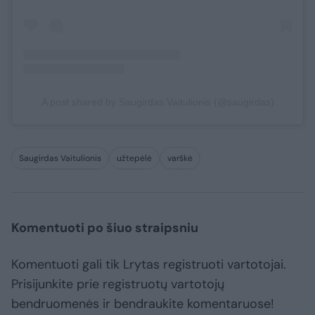
A post shared by Saugirdas Vaitulionis (@saugirdas)
Saugirdas Vaitulionis
užtepėlė
varškė
Komentuoti po šiuo straipsniu
Komentuoti gali tik Lrytas registruoti vartotojai.
Prisijunkite prie registruotų vartotojų
bendruomenės ir bendraukite komentaruose!