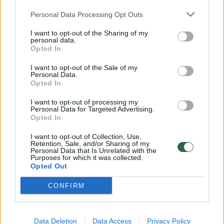
Personal Data Processing Opt Outs
Pjaustome porus, ir svogūno laiškus. Druskos
I want to opt-out of the Sharing of my
– pagal skonį. Ir minutę paskrolinam, kol
personal data.
Opted In
„blenderiuojasi“.
I want to opt-out of the Sale of my
Personal Data.
Opted In
Pagardiname alyvuogių aliejumi, mėgstamais
prieskoniais. Aš čia dedu
a la
japonišką 7
I want to opt-out of processing my
Personal Data for Targeted Advertising.
prieskonių mišinį ir saulėgrąžų daigais dėl
Opted In
gaivumo.
I want to opt-out of Collection, Use,
Retention, Sale, and/or Sharing of my
Personal Data that Is Unrelated with the
Purposes for which it was collected.
Man ši užtepėlė tobulai tinka su ekologiška ir
Opted Out
sveika grūdų duona be miltų, kurią išsikeptų
CONFIRM
net vaikas. Mišinį užpilate verdančiu
vandeniu, palaukiate, kol išbrinksta ir kepate
Data Deletion
Data Access
Privacy Policy