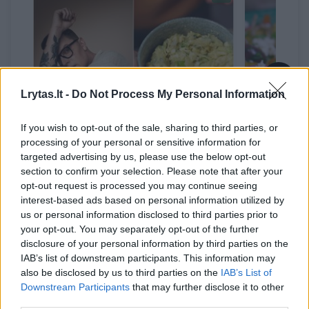
→
Lrytas.lt -
Do Not Process My Personal Information
If you wish to opt-out of the sale, sharing to third parties, or
Internautai eina iš proto dėl
K. Starki
processing of your personal or sensitive information for
šių salotų: paruoškite jas
receptą, 
targeted advertising by us, please use the below opt-out
pagal S. Vaitulionio versiją
jos favor
section to confirm your selection. Please note that after your
opt-out request is processed you may continue seeing
interest-based ads based on personal information utilized by
us or personal information disclosed to third parties prior to
your opt-out. You may separately opt-out of the further
disclosure of your personal information by third parties on the
Į trintuvą dedame grūdėtą varškę, saulėje
IAB’s list of downstream participants. This information may
also be disclosed by us to third parties on the
IAB’s List of
džiovintus pomidorus ir marinuotus
Downstream Participants
that may further disclose it to other
jalapenus.
third parties.