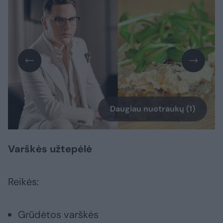
Daugiau nuotraukų (1)
Varškės užtepėlė
Reikės:
Grūdėtos varškės