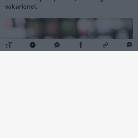
vakarienei.
Daugiau nuotraukų (1)
Ko prireiks:
Ryžiai – 1 stiklinė (250 g)