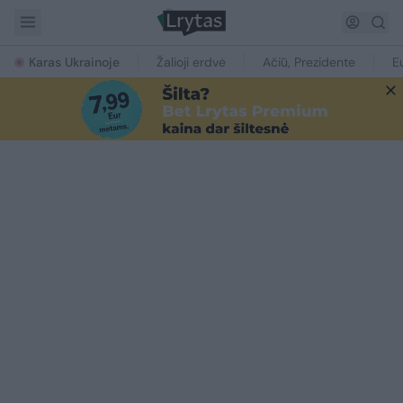
Karas Ukrainoje
Žalioji erdvė
Ačiū, Prezidente
E