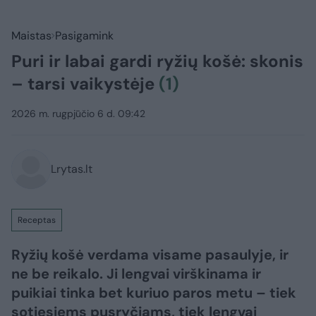
Maistas
Pasigamink
Puri ir labai gardi ryžių košė: skonis
– tarsi vaikystėje
(1)
2026 m. rugpjūčio 6 d. 09:42
Lrytas.lt
Receptas
Ryžių košė verdama visame pasaulyje, ir
ne be reikalo. Ji lengvai virškinama ir
puikiai tinka bet kuriuo paros metu – tiek
sotiesiems pusryčiams, tiek lengvai