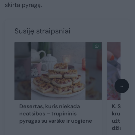
skirtą pyragą.
Susiję straipsniai
→
Desertas, kuris niekada
K. Starki
neatsibos – trupininis
kruasanų
pyragas su varške ir uogiene
užtruksit
džiaugsi