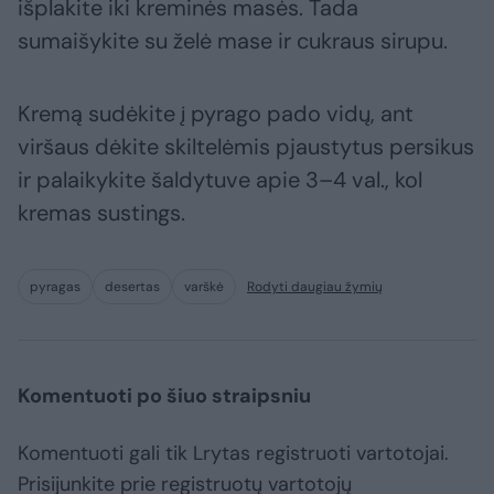
išplakite iki kreminės masės. Tada
sumaišykite su želė mase ir cukraus sirupu.
Kremą sudėkite į pyrago pado vidų, ant
viršaus dėkite skiltelėmis pjaustytus persikus
ir palaikykite šaldytuve apie 3–4 val., kol
kremas sustings.
pyragas
desertas
varškė
Rodyti daugiau žymių
Komentuoti po šiuo straipsniu
Komentuoti gali tik Lrytas registruoti vartotojai.
Prisijunkite prie registruotų vartotojų