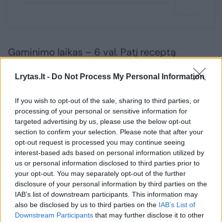
Gaminimo laikas – 6 val. Patį receptą
paruošite greičiau, tiesiog pyragas stings tiek
Lrytas.lt -
Do Not Process My Personal Information
valandų.
If you wish to opt-out of the sale, sharing to third parties, or
processing of your personal or sensitive information for
Persikų ir purentos varškės pyragas
targeted advertising by us, please use the below opt-out
section to confirm your selection. Please note that after your
opt-out request is processed you may continue seeing
reikės:
interest-based ads based on personal information utilized by
us or personal information disclosed to third parties prior to
your opt-out. You may separately opt-out of the further
400 g granolos su lazdynų riešutų kremu ir
disclosure of your personal information by third parties on the
cinamonu
IAB’s list of downstream participants. This information may
also be disclosed by us to third parties on the
IAB’s List of
Downstream Participants
that may further disclose it to other
150 g saldžios grietinėlės sviesto