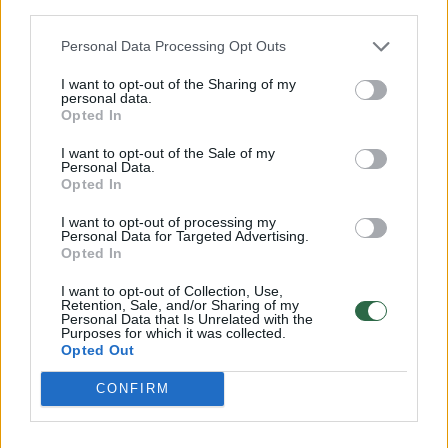
third parties.
200 ml pieno
Personal Data Processing Opt Outs
70 g citrinų skonio želė
I want to opt-out of the Sharing of my
personal data.
Opted In
400 g pusriebės varškės (9 proc. riebumo)
I want to opt-out of the Sale of my
Personal Data.
200 ml grietinėlės (36 proc. riebumo)
Opted In
3 šaukštų cukraus sirupo
I want to opt-out of processing my
Personal Data for Targeted Advertising.
Opted In
6–7 persikų
I want to opt-out of Collection, Use,
Retention, Sale, and/or Sharing of my
Personal Data that Is Unrelated with the
Kaip gaminti:
Purposes for which it was collected.
Opted Out
CONFIRM
Granolą su lazdynų riešutų kremu ir cinamonu
sutrinkite maisto smulkintuvu ir sumaišykite