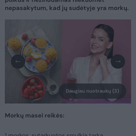
nepasakytum, kad jų sudėtyje yra morkų.
Daugiau nuotraukų (3)
Morkų masei reikės:
1 morkos, sutarkuotos smulkia tarka