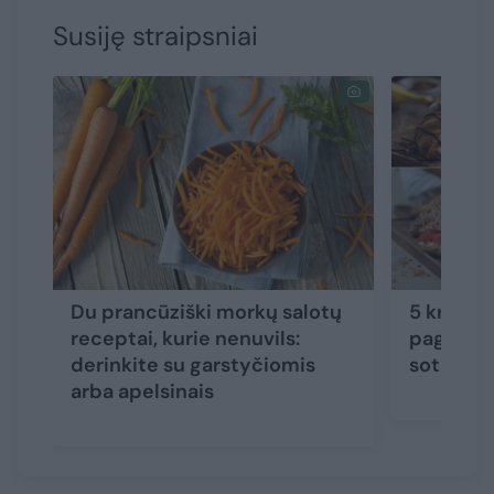
Susiję straipsniai
Du prancūziški morkų salotų
5 kruasan
receptai, kurie nenuvils:
pagardin
derinkite su garstyčiomis
sotu ir 
arba apelsinais