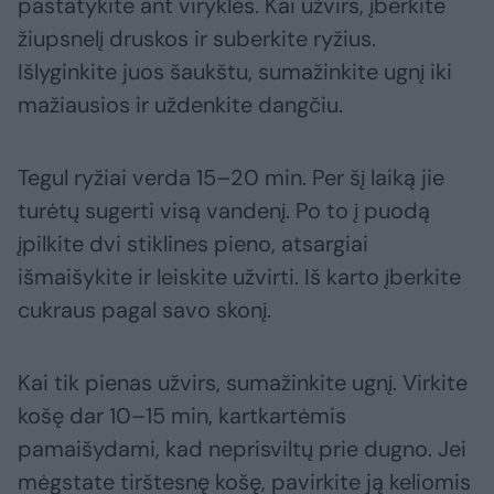
pastatykite ant viryklės. Kai užvirs, įberkite
žiupsnelį druskos ir suberkite ryžius.
Išlyginkite juos šaukštu, sumažinkite ugnį iki
mažiausios ir uždenkite dangčiu.
Tegul ryžiai verda 15–20 min. Per šį laiką jie
turėtų sugerti visą vandenį. Po to į puodą
įpilkite dvi stiklines pieno, atsargiai
išmaišykite ir leiskite užvirti. Iš karto įberkite
cukraus pagal savo skonį.
Kai tik pienas užvirs, sumažinkite ugnį. Virkite
košę dar 10–15 min, kartkartėmis
pamaišydami, kad neprisviltų prie dugno. Jei
mėgstate tirštesnę košę, pavirkite ją keliomis