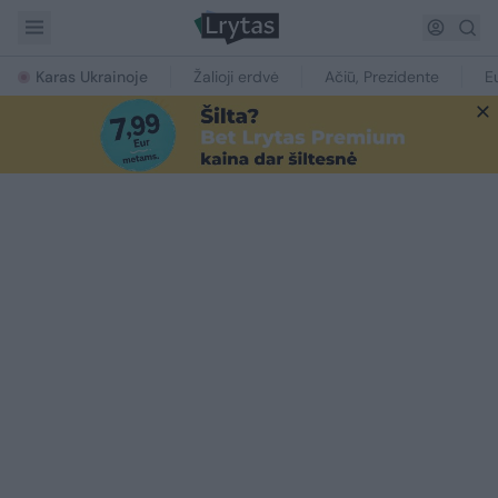
Karas Ukrainoje
Žalioji erdvė
Ačiū, Prezidente
E