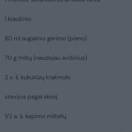
1 kiaušinio
80 ml augalinio gėrimo (pieno)
70 g miltų (naudojau avižinius)
2 v. š. kukurūzų krakmolo
stevijos pagal skonį
1/2 a. š. kepimo miltelių