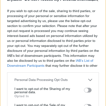
Maistas
Pasigamink
If you wish to opt-out of the sale, sharing to third parties, or
Puri ir labai gardi ryžių košė: skonis
processing of your personal or sensitive information for
– tarsi vaikystėje
(1)
targeted advertising by us, please use the below opt-out
section to confirm your selection. Please note that after your
opt-out request is processed you may continue seeing
2026 m. rugpjūčio 6 d. 09:42
interest-based ads based on personal information utilized by
us or personal information disclosed to third parties prior to
your opt-out. You may separately opt-out of the further
Lrytas.lt
disclosure of your personal information by third parties on the
IAB’s list of downstream participants. This information may
also be disclosed by us to third parties on the
IAB’s List of
Downstream Participants
that may further disclose it to other
Receptas
third parties.
Ryžių košė verdama visame pasaulyje, ir
Personal Data Processing Opt Outs
ne be reikalo. Ji lengvai virškinama ir
I want to opt-out of the Sharing of my
puikiai tinka bet kuriuo paros metu – tiek
personal data.
Opted In
sotiesiems pusryčiams, tiek lengvai
vakarienei.
I want to opt-out of the Sale of my