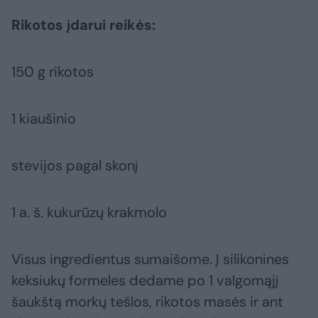
Rikotos įdarui reikės:
150 g rikotos
1 kiaušinio
stevijos pagal skonį
1 a. š. kukurūzų krakmolo
Visus ingredientus sumaišome. Į silikonines
keksiukų formeles dedame po 1 valgomąjį
šaukštą morkų tešlos, rikotos masės ir ant