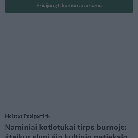
Prisijungti komentatoriams
Maistas
Pasigamink
Naminiai kotletukai tirps burnoje:
štaikur slypi šio kultinio patiekalo