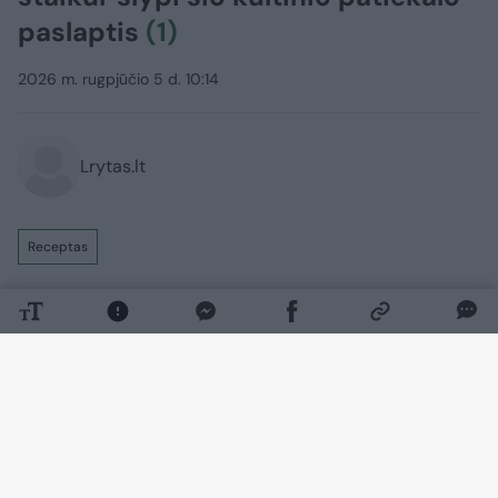
paslaptis
(1)
2026 m. rugpjūčio 5 d. 10:14
Lrytas.lt
Receptas
Kartais labiau už gaivius ir lengvus
patiekalus norisi komfortą teikiančių
valgių. Tam puikiai tinka sotūs namuose
ruošti tradiciniai patiekalai, kuriuos
nesudėtinga pagaminti iš nebrangių
ingredientų. Vienas praktiškiausių
pasirinkimų – kiaulienos mentė: ją galima