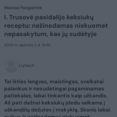
Maistas
Pasigamink
I. Trusovė pasidalijo keksiukų
receptu: nežinodamas niekuomet
nepasakytum, kas jų sudėtyje
2024 m. lapkričio 2 d. 13:49
Lrytas.lt
Tai išties lengvas, maistingas, sveikatai
palankus ir nesudėtingai pagaminamas
patiekalas, labai tinkantis kaip užkandis.
Aš pati dažnai keksiukų įdedu vaikams į
užkandžių dėžutes į mokyklą. Skonis labai
puikus ir nežinodamas niekuomet