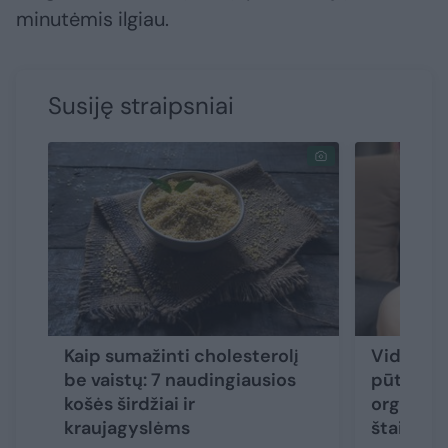
minutėmis ilgiau.
Susiję straipsniai
Kaip sumažinti cholesterolį
Vidurių 
be vaistų: 7 naudingiausios
pūtimas,
košės širdžiai ir
organizm
kraujagyslėms
štai, ko 