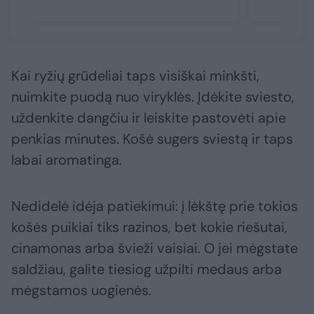
Kai ryžių grūdeliai taps visiškai minkšti,
nuimkite puodą nuo viryklės. Įdėkite sviesto,
uždenkite dangčiu ir leiskite pastovėti apie
penkias minutes. Košė sugers sviestą ir taps
labai aromatinga.
Nedidelė idėja patiekimui: į lėkštę prie tokios
košės puikiai tiks razinos, bet kokie riešutai,
cinamonas arba švieži vaisiai. O jei mėgstate
saldžiau, galite tiesiog užpilti medaus arba
mėgstamos uogienės.