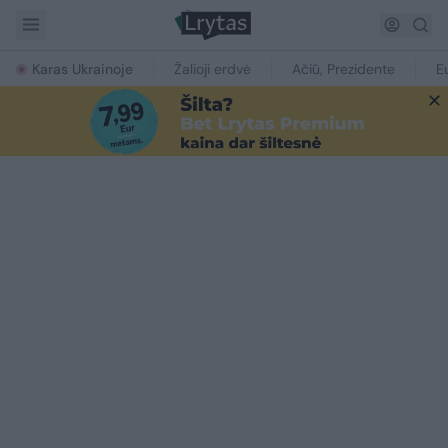
Karas Ukrainoje
Žalioji erdvė
Ačiū, Prezidente
E