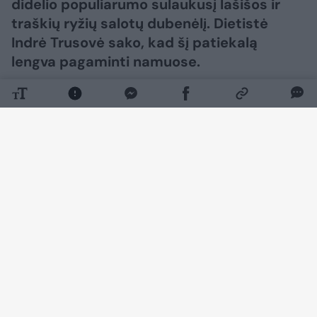
didelio populiarumo sulaukusį lašišos ir
traškių ryžių salotų dubenėlį. Dietistė
Indrė Trusovė sako, kad šį patiekalą
lengva pagaminti namuose.
Daugiau nuotraukų (3)
„Man patinka receptai, kurie atrodo