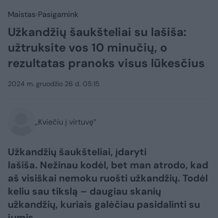
Maistas
Pasigamink
Užkandžių šaukšteliai su lašiša:
užtruksite vos 10 minučių, o
rezultatas pranoks visus lūkesčius
2024 m. gruodžio 26 d. 05:15
„Kviečiu į virtuvę“
Užkandžių šaukšteliai, įdaryti
lašiša. Nežinau kodėl, bet man atrodo, kad
aš visiškai nemoku ruošti užkandžių. Todėl
keliu sau tikslą – daugiau skanių
užkandžių, kuriais galėčiau pasidalinti su
jumis.