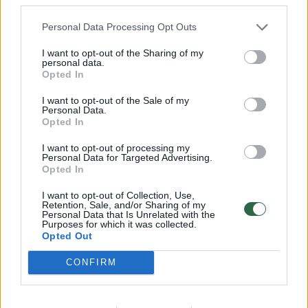
Personal Data Processing Opt Outs
svogūnų laiškai;
I want to opt-out of the Sharing of my
personal data.
Žiupsnis druskos;
Opted In
I want to opt-out of the Sale of my
Personal Data.
Ikrai,
Opted In
I want to opt-out of processing my
Personal Data for Targeted Advertising.
papuošti;
Opted In
I want to opt-out of Collection, Use,
Retention, Sale, and/or Sharing of my
Šaukšteliai pikantiški pagal poreikį.
Personal Data that Is Unrelated with the
Purposes for which it was collected.
Opted Out
Gaminimas:
CONFIRM
Lašišą ir agurką supjaustome smulkiais