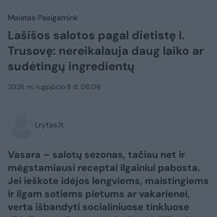
Maistas
Pasigamink
Lašišos salotos pagal dietistę I.
Trusovę: nereikalauja daug laiko ar
sudėtingų ingredientų
2026 m. rugpjūčio 8 d. 06:06
Lrytas.lt
Vasara – salotų sezonas, tačiau net ir
mėgstamiausi receptai ilgainiui pabosta.
Jei ieškote idėjos lengviems, maistingiems
ir ilgam sotiems pietums ar vakarienei,
verta išbandyti socialiniuose tinkluose