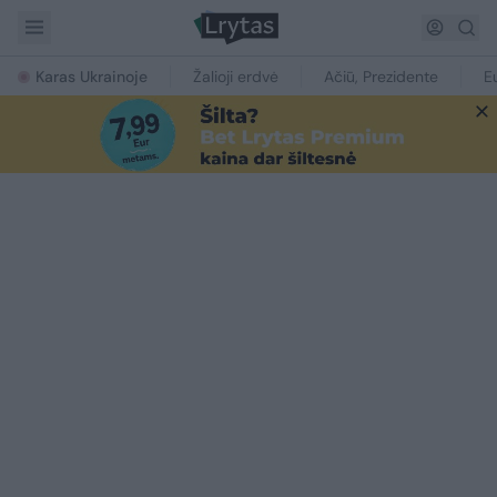
Karas Ukrainoje
Žalioji erdvė
Ačiū, Prezidente
E