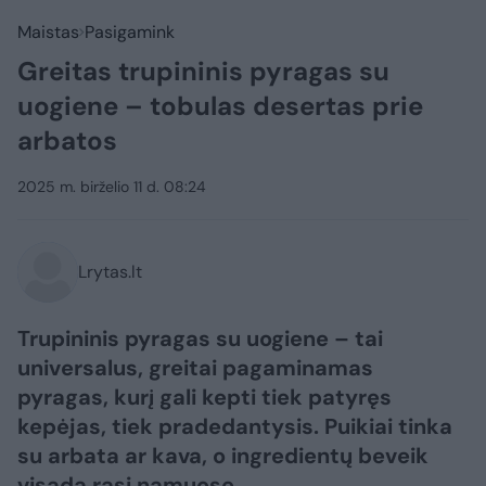
Maistas
Pasigamink
Greitas trupininis pyragas su
uogiene – tobulas desertas prie
arbatos
2025 m. birželio 11 d. 08:24
Lrytas.lt
Trupininis pyragas su uogiene – tai
universalus, greitai pagaminamas
pyragas, kurį gali kepti tiek patyręs
kepėjas, tiek pradedantysis. Puikiai tinka
su arbata ar kava, o ingredientų beveik
visada rasi namuose.