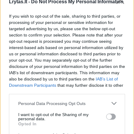
Lrytas.lt -
Do Not Process My Personal Information
cukraus kiekį galite šiek tiek sumažinti.
If you wish to opt-out of the sale, sharing to third parties, or
processing of your personal or sensitive information for
Šaltą sviestą (100 g) supjaustykite
targeted advertising by us, please use the below opt-out
nedideliais kubeliais (apie 1–1,5 cm).
section to confirm your selection. Please note that after your
Svarbu, kad sviestas būtų tiesiai iš
opt-out request is processed you may continue seeing
interest-based ads based on personal information utilized by
šaldytuvo – tai būtina, kad trupiniai būtų
us or personal information disclosed to third parties prior to
trapūs, o ne minkšti.
your opt-out. You may separately opt-out of the further
disclosure of your personal information by third parties on the
Sutrinkite iki trupinių: Pirštų galiukais arba
IAB’s list of downstream participants. This information may
also be disclosed by us to third parties on the
IAB’s List of
konditeriniu trintuvu (peiliu–šakute ar
Downstream Participants
that may further disclose it to other
specialiu įrankiu) trinkite sviestą su miltais,
third parties.
kol masė taps grublėta, panaši į smėlį.
Personal Data Processing Opt Outs
Netinka ilgai trinti delnais – rankų šiluma
I want to opt-out of the Sharing of my
personal data.
išlydys sviestą ir tešla taps vientisa, o ne
Opted In
trupanti.