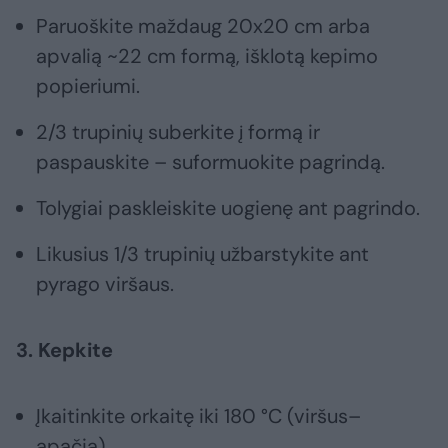
Paruoškite maždaug 20x20 cm arba
apvalią ~22 cm formą, išklotą kepimo
popieriumi.
2/3 trupinių suberkite į formą ir
paspauskite – suformuokite pagrindą.
Tolygiai paskleiskite uogienę ant pagrindo.
Likusius 1/3 trupinių užbarstykite ant
pyrago viršaus.
3. Kepkite
Įkaitinkite orkaitę iki 180 °C (viršus–
apačia).