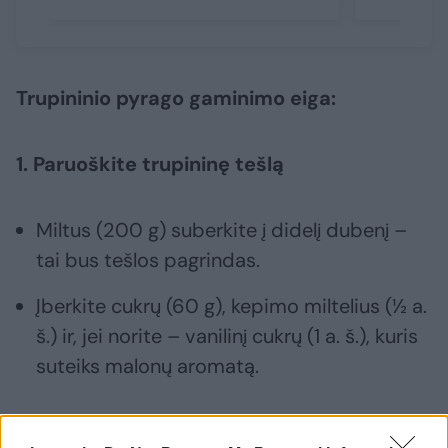
Trupininio pyrago gaminimo eiga:
1. Paruoškite trupininę tešlą
Miltus (200 g) suberkite į didelį dubenį –
tai bus tešlos pagrindas.
Įberkite cukrų (60 g), kepimo miltelius (½ a.
š.) ir, jei norite – vanilinį cukrų (1 a. š.), kuris
suteiks malonų aromatą.
Pastaba: Jei naudojate labai saldžią uogienę,