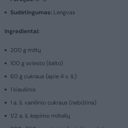
Sudėtingumas:
Lengvas
Ingredientai:
200 g miltų
100 g sviesto (šalto)
60 g cukraus (apie 4 v. š.)
1 kiaušinis
1 a. š. vanilinio cukraus (nebūtina)
1/2 a. š. kepimo miltelių