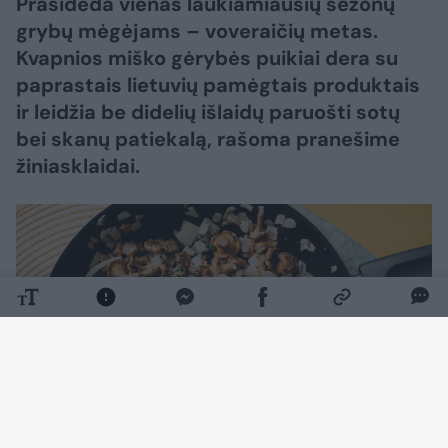
Prasideda vienas laukiamiausių sezonų
grybų mėgėjams – voveraičių metas.
Kvapnios miško gėrybės puikiai dera su
paprastais lietuvių pamėgtais produktais
ir leidžia be didelių išlaidų paruošti sotų
bei skanų patiekalą, rašoma pranešime
žiniasklaidai.
Daugiau nuotraukų (1)