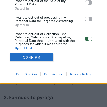
I want to opt-out of the Sale of my
Personal Data.
Opted In
Įmuškite kiaušinį: Į gautus trupinius
įmuškite 1 kiaušinį.
I want to opt-out of processing my
Personal Data for Targeted Advertising.
Opted In
Greitai (šaukštu ar rankomis) sumaišykite,
kol ingredientai susijungs – bet
I want to opt-out of Collection, Use,
Retention, Sale, and/or Sharing of my
Personal Data that Is Unrelated with the
neminkykite kaip mielinės ar sausaininės
Purposes for which it was collected.
Opted Out
tešlos.
CONFIRM
Įvertinkite tešlos tekstūrą: Tešla turi būti
purios, trapios konsistencijos, su biriais
gabalėliais, kurie spaudžiant tarp pirštų gali
Data Deletion
Data Access
Privacy Policy
laikytis kartu, bet lengvai subyra.
2. Formuokite pyragą