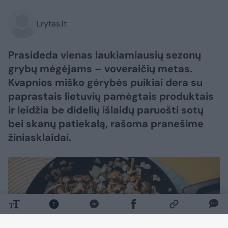
Lrytas.lt
Prasideda vienas laukiamiausių sezonų
grybų mėgėjams – voveraičių metas.
Kvapnios miško gėrybės puikiai dera su
paprastais lietuvių pamėgtais produktais
ir leidžia be didelių išlaidų paruošti sotų
bei skanų patiekalą, rašoma pranešime
žiniasklaidai.