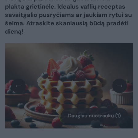
plakta grietinėle. Idealus vaflių receptas
savaitgalio pusryčiams ar jaukiam rytui su
šeima. Atraskite skaniausią būdą pradėti
dieną!
Daugiau nuotraukų (1)