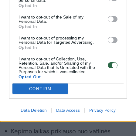
personal data.
Opted In
Išmaišykite iki vientisos, šiek tiek
I want to opt-out of the Sale of my
tirštesnės nei blynų tešlos konsistencijos.
Personal Data.
Opted In
Leiskite pastovėti 5–10 minučių.
I want to opt-out of processing my
Personal Data for Targeted Advertising.
Opted In
2. Kepimas
I want to opt-out of Collection, Use,
Retention, Sale, and/or Sharing of my
Personal Data that Is Unrelated with the
Įkaitinkite vaflinę.
Purposes for which it was collected.
Opted Out
Patepkite šiek tiek aliejaus ar sviesto (jei
CONFIRM
reikia).
Supilkite samtelį tešlos ir kepkite 3–5
Data Deletion
Data Access
Privacy Policy
minutes, kol vafliai gražiai pagels.
Kepimo laikas priklauso nuo vaflinės