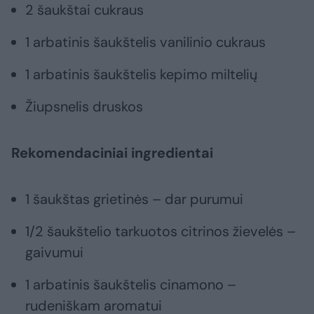
2 šaukštai cukraus
1 arbatinis šaukštelis vanilinio cukraus
1 arbatinis šaukštelis kepimo miltelių
Žiupsnelis druskos
Rekomendaciniai ingredientai
1 šaukštas grietinės – dar purumui
1/2 šaukštelio tarkuotos citrinos žievelės –
gaivumui
1 arbatinis šaukštelis cinamono –
rudeniškam aromatui