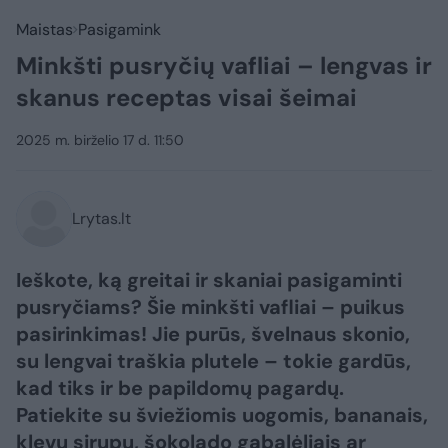
Maistas
Pasigamink
Minkšti pusryčių vafliai – lengvas ir
skanus receptas visai šeimai
2025 m. birželio 17 d. 11:50
Lrytas.lt
Ieškote, ką greitai ir skaniai pasigaminti
pusryčiams? Šie minkšti vafliai – puikus
pasirinkimas! Jie purūs, švelnaus skonio,
su lengvai traškia plutele – tokie gardūs,
kad tiks ir be papildomų pagardų.
Patiekite su šviežiomis uogomis, bananais,
klevų sirupu, šokolado gabalėliais ar