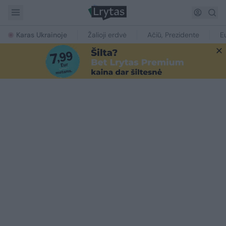
Karas Ukrainoje
Žalioji erdvė
Ačiū, Prezidente
E