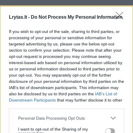
Cukraus pudra, medus, klevų sirupas,
Lrytas.lt -
Do Not Process My Personal Information
šokoladas, uogos – patiekimui
If you wish to opt-out of the sale, sharing to third parties, or
Vaflių paruošimo būdas
processing of your personal or sensitive information for
targeted advertising by us, please use the below opt-out
section to confirm your selection. Please note that after your
opt-out request is processed you may continue seeing
1. Tešlos ruošimas
interest-based ads based on personal information utilized by
us or personal information disclosed to third parties prior to
your opt-out. You may separately opt-out of the further
Kiaušinius išplakite su cukrumi, vaniliniu
disclosure of your personal information by third parties on the
cukrumi ir druska iki lengvos masės.
IAB’s list of downstream participants. This information may
also be disclosed by us to third parties on the
IAB’s List of
Įmaišykite pieną ir ištirpintą (šiek tiek
Downstream Participants
that may further disclose it to other
third parties.
atvėsusį) sviestą.
Personal Data Processing Opt Outs
Miltus sumaišykite su kepimo milteliais,
I want to opt-out of the Sharing of my
įmaišykite į skystą masę.