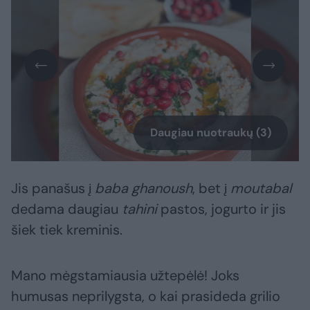
Daugiau nuotraukų (3)
Jis panašus į
baba ghanoush
, bet į
moutabal
dedama daugiau
tahini
pastos, jogurto ir jis
šiek tiek kreminis.
Mano mėgstamiausia užtepėlė! Joks
humusas neprilygsta, o kai prasideda grilio