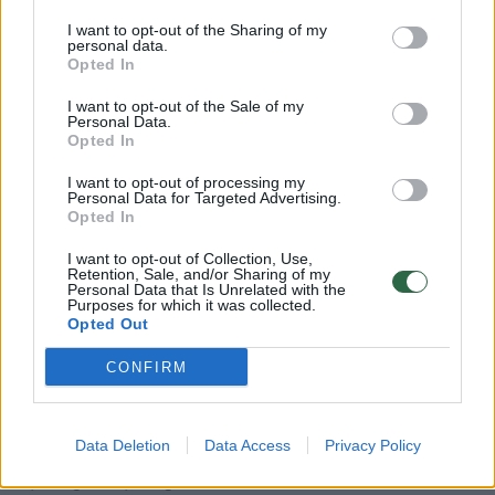
I want to opt-out of the Sharing of my
personal data.
2. Kepimas:
Opted In
I want to opt-out of the Sale of my
Personal Data.
Įkaitiname grilį iki aukštos temperatūros
Opted In
(~230–250°C). Jei naudojame anglies grilį –
I want to opt-out of processing my
leidžiame anglims gerai įkaisti, kad būtų
Personal Data for Targeted Advertising.
Opted In
karštos ir žėrinčios.
I want to opt-out of Collection, Use,
Retention, Sale, and/or Sharing of my
Personal Data that Is Unrelated with the
Dedame visą baklažaną tiesiai ant grotelių
Purposes for which it was collected.
Opted Out
(dar geriau – virš žarijų be liepsnos).
CONFIRM
Kepame, nuolat vartydami, kas 5–7 minutes,
kad visas paviršius vienodai
Data Deletion
Data Access
Privacy Policy
apdegtų/apanglėtų.