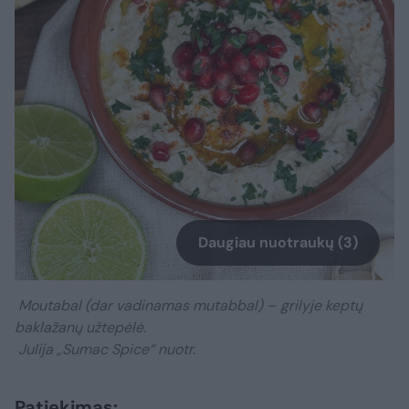
Daugiau nuotraukų (3)
Moutabal (dar vadinamas mutabbal) – grilyje keptų
baklažanų užtepėlė.
Julija „Sumac Spice“ nuotr.
Patiekimas: