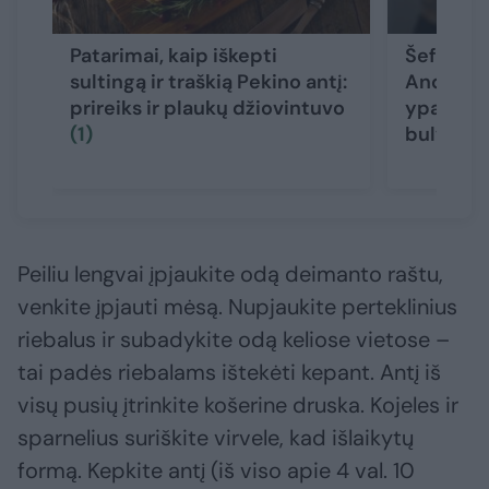
Patarimai, kaip iškepti
Šefų kov
sultingą ir traškią Pekino antį:
Andriušk
prireiks ir plaukų džiovintuvo
ypatingu
(1)
bulvytėm
Peiliu lengvai įpjaukite odą deimanto raštu,
venkite įpjauti mėsą. Nupjaukite perteklinius
riebalus ir subadykite odą keliose vietose –
tai padės riebalams ištekėti kepant. Antį iš
visų pusių įtrinkite košerine druska. Kojeles ir
sparnelius suriškite virvele, kad išlaikytų
formą. Kepkite antį (iš viso apie 4 val. 10