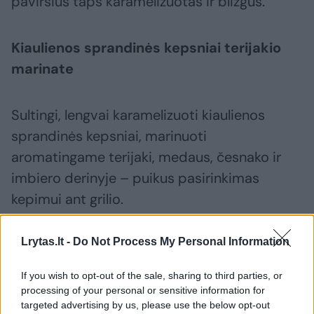
paviršius taps karamelizuotas ir blizgus.
Kiaulienos sprandinės kepsniai terijakio
marinate
Sultingi, lengvai karamelizuoti kiaulienos
sprandinės kepsniai, marinuoti
aromatingame terijaki, medaus, česnako ir
imbiero derinyje – puikus pasirinkimas
kepimui ant grilio.
Lrytas.lt -
Do Not Process My Personal Information
Jums reikės (4 porcijoms):
If you wish to opt-out of the sale, sharing to third parties, or
1 kg kiaulienos sprandinės kepsnių
processing of your personal or sensitive information for
targeted advertising by us, please use the below opt-out