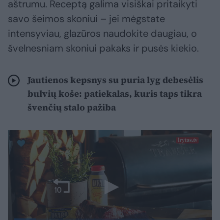
aštrumu. Receptą galima visiškai pritaikyti
savo šeimos skoniui – jei mėgstate
intensyviau, glazūros naudokite daugiau, o
švelnesniam skoniui pakaks ir pusės kiekio.
Jautienos kepsnys su puria lyg debesėlis
bulvių koše: patiekalas, kuris taps tikra
švenčių stalo pažiba