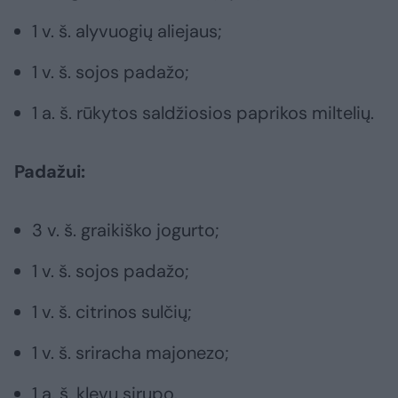
1 v. š. alyvuogių aliejaus;
1 v. š. sojos padažo;
1 a. š. rūkytos saldžiosios paprikos miltelių.
Padažui:
3 v. š. graikiško jogurto;
1 v. š. sojos padažo;
1 v. š. citrinos sulčių;
1 v. š. sriracha majonezo;
1 a. š. klevų sirupo.