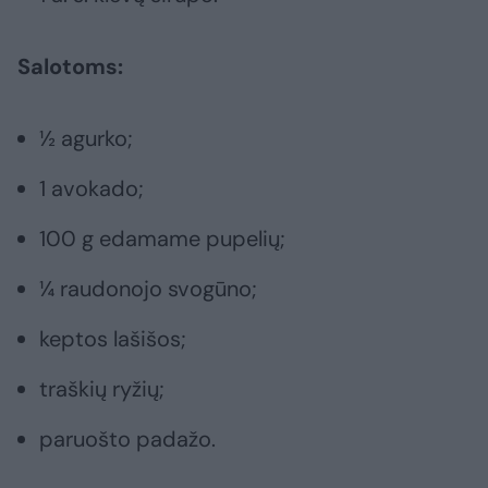
Salotoms:
½ agurko;
1 avokado;
100 g edamame pupelių;
¼ raudonojo svogūno;
keptos lašišos;
traškių ryžių;
paruošto padažo.