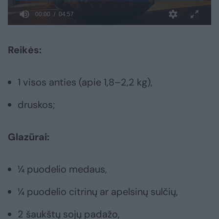
Reikės:
1 visos anties (apie 1,8–2,2 kg),
druskos;
Glazūrai:
¼ puodelio medaus,
¼ puodelio citrinų ar apelsinų sulčių,
2 šaukštų sojų padažo,