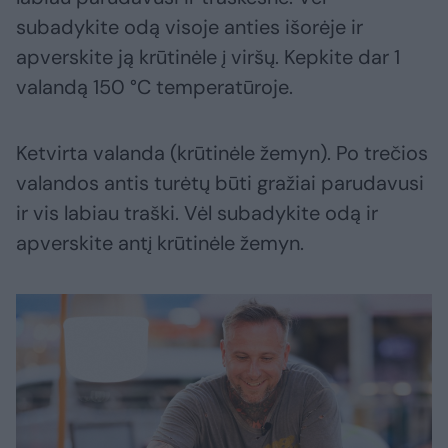
subadykite odą visoje anties išorėje ir
apverskite ją krūtinėle į viršų. Kepkite dar 1
valandą 150 °C temperatūroje.
Ketvirta valanda (krūtinėle žemyn). Po trečios
valandos antis turėtų būti gražiai parudavusi
ir vis labiau traški. Vėl subadykite odą ir
apverskite antį krūtinėle žemyn.