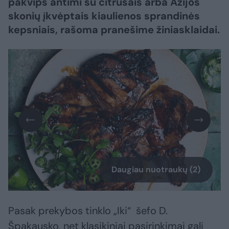
pakvips antimi su citrusais arba Azijos
skonių įkvėptais kiaulienos sprandinės
kepsniais, rašoma pranešime žiniasklaidai.
Daugiau nuotraukų (2)
Pasak prekybos tinklo „Iki“ šefo D.
Špakausko, net klasikiniai pasirinkimai gali