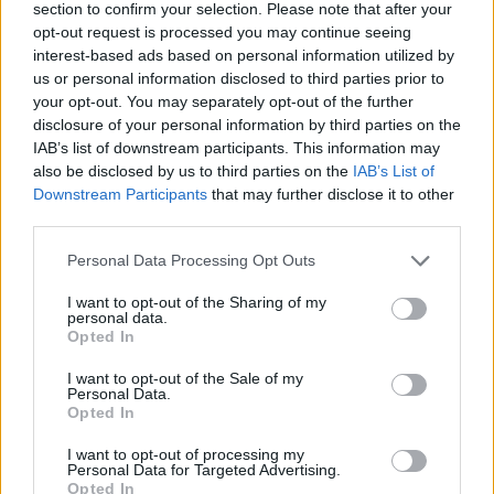
section to confirm your selection. Please note that after your
2 šaukštai terijaki padažo
opt-out request is processed you may continue seeing
interest-based ads based on personal information utilized by
2 šaukštai medaus
us or personal information disclosed to third parties prior to
your opt-out. You may separately opt-out of the further
2 česnako skiltelės, smulkintos
disclosure of your personal information by third parties on the
IAB’s list of downstream participants. This information may
šviežias imbieras (tiek pat kaip česnako),
also be disclosed by us to third parties on the
IAB’s List of
Downstream Participants
that may further disclose it to other
smulkintas
third parties.
druska ir šviežiai malti pipirai
Personal Data Processing Opt Outs
I want to opt-out of the Sharing of my
personal data.
Kepsnių paruošimas:
Opted In
I want to opt-out of the Sale of my
Kepsnius kruopščiai išmaišykite su visais
Personal Data.
Opted In
marinato ingredientais, uždenkite ir
I want to opt-out of processing my
marinuokite šaldytuve bent 2–4 valandas,
Personal Data for Targeted Advertising.
Opted In