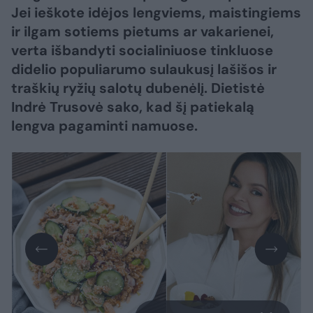
Jei ieškote idėjos lengviems, maistingiems
ir ilgam sotiems pietums ar vakarienei,
verta išbandyti socialiniuose tinkluose
didelio populiarumo sulaukusį lašišos ir
traškių ryžių salotų dubenėlį. Dietistė
Indrė Trusovė sako, kad šį patiekalą
lengva pagaminti namuose.