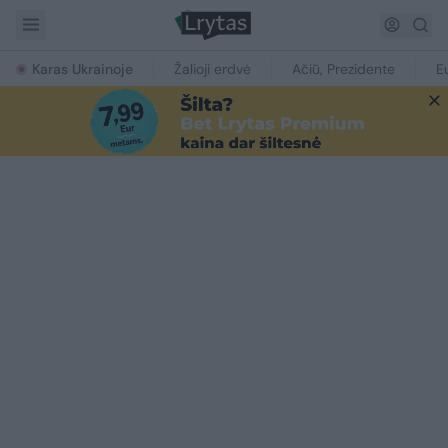
Karas Ukrainoje
Žalioji erdvė
Ačiū, Prezidente
E