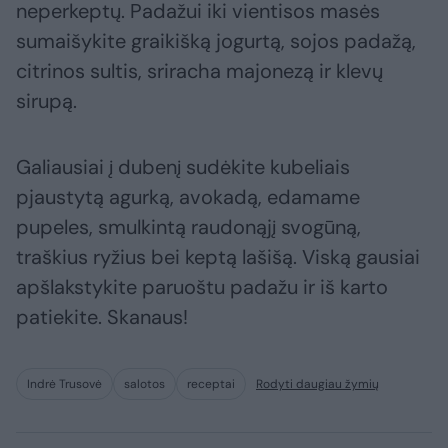
neperkeptų. Padažui iki vientisos masės
sumaišykite graikišką jogurtą, sojos padažą,
citrinos sultis, sriracha majonezą ir klevų
sirupą.
Galiausiai į dubenį sudėkite kubeliais
pjaustytą agurką, avokadą, edamame
pupeles, smulkintą raudonąjį svogūną,
traškius ryžius bei keptą lašišą. Viską gausiai
apšlakstykite paruoštu padažu ir iš karto
patiekite. Skanaus!
Indrė Trusovė
salotos
receptai
Rodyti daugiau žymių