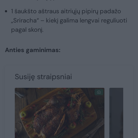
1 šaukšto aštraus aitriųjų pipirų padažo
„Sriracha“ – kiekį galima lengvai reguliuoti
pagal skonį.
Anties gaminimas:
Susiję straipsniai