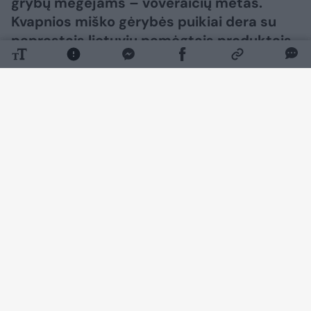
grybų mėgėjams – voveraičių metas.
Kvapnios miško gėrybės puikiai dera su
paprastais lietuvių pamėgtais produktais
ir leidžia be didelių išlaidų paruošti sotų
bei skanų patiekalą, rašoma pranešime
žiniasklaidai.
Daugiau nuotraukų (1)