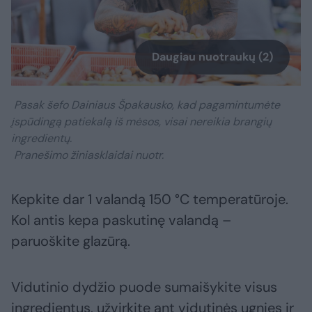
Daugiau nuotraukų (2)
Pasak šefo Dainiaus Špakausko, kad pagamintumėte
įspūdingą patiekalą iš mėsos, visai nereikia brangių
ingredientų.
Pranešimo žiniasklaidai nuotr.
Kepkite dar 1 valandą 150 °C temperatūroje.
Kol antis kepa paskutinę valandą –
paruoškite glazūrą.
Vidutinio dydžio puode sumaišykite visus
ingredientus, užvirkite ant vidutinės ugnies ir