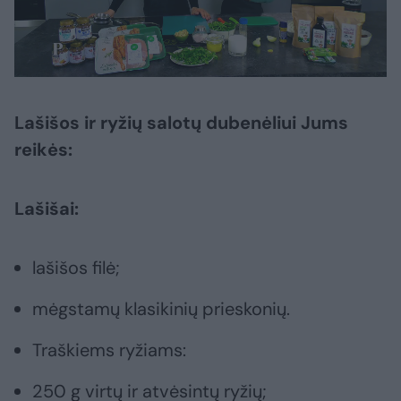
Lašišos ir ryžių salotų dubenėliui Jums
reikės:
Lašišai:
lašišos filė;
mėgstamų klasikinių prieskonių.
Traškiems ryžiams:
250 g virtų ir atvėsintų ryžių;