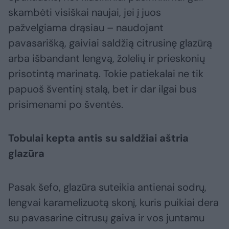
skambėti visiškai naujai, jei į juos
pažvelgiama drąsiau – naudojant
pavasarišką, gaiviai saldžią citrusinę glazūrą
arba išbandant lengvą, žolelių ir prieskonių
prisotintą marinatą. Tokie patiekalai ne tik
papuoš šventinį stalą, bet ir dar ilgai bus
prisimenami po šventės.
Tobulai kepta antis su saldžiai aštria
glazūra
Pasak šefo, glazūra suteikia antienai sodrų,
lengvai karamelizuotą skonį, kuris puikiai dera
su pavasarine citrusų gaiva ir vos juntamu