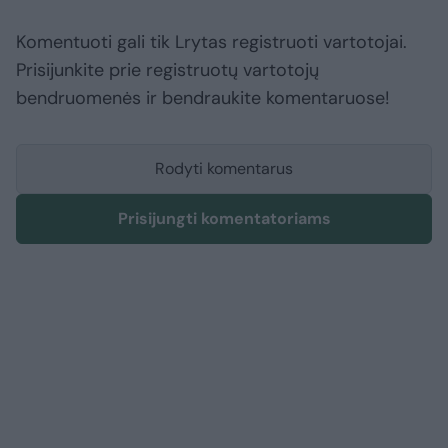
Komentuoti gali tik Lrytas registruoti vartotojai.
Prisijunkite prie registruotų vartotojų
bendruomenės ir bendraukite komentaruose!
Rodyti komentarus
Prisijungti komentatoriams