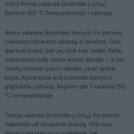
min.): Pirma valanda (krūtinėle į viršų).
Kepkite 150 °C temperatūroje 1 valandą.
Antra valanda (krūtinėle žemyn). Po pirmos
valandos ištraukite skardą iš orkaitės. Oda
dar bus šviesi, bet jau šiek tiek traški. Peiliu
subadykite odą visoje anties išorėje – iš jos
turėtų ištekėti lydyti riebalai, ypač aplink
kojas. Apverskite antį krūtinėle žemyn ir
grąžinkite į orkaitę. Kepkite dar 1 valandą 150
°C temperatūroje.
Trečia valanda (krūtinėle į viršų). Po antros
valandos vėl ištraukite skardą. Oda bus
labiau parudavusi ir traškesnė. Vėl