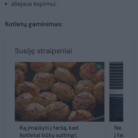
aliejaus kepimui.
Kotletų gaminimas:
Susiję straipsniai
Ką įmaišyti į faršą, kad
Ne duona 
kotletai būtų sultingi:
į faršą, 