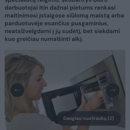
darbuotojai itin dažnai pietums renkasi
maitinimosi įstaigose siūlomą maistą arba
parduotuvėje esančius pusgaminius,
neatsižvelgdami į jų sudėtį, bet siekdami
kuo greičiau numalšinti alkį.
Daugiau nuotraukų (2)