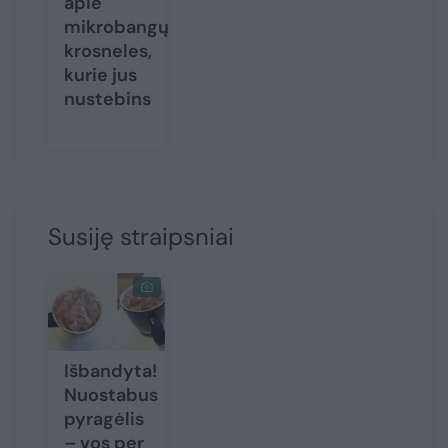
apie
mikrobangų
krosneles,
kurie jus
nustebins
Susiję straipsniai
Išbandyta!
Nuostabus
pyragėlis
– vos per