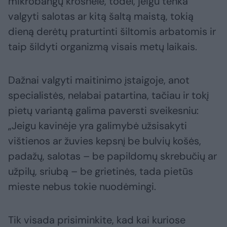
mikrobangų krosnelė, todėl, jeigu tenka
valgyti salotas ar kitą šaltą maistą, tokią
dieną derėtų praturtinti šiltomis arbatomis ir
taip šildyti organizmą visais metų laikais.
Dažnai valgyti maitinimo įstaigoje, anot
specialistės, nelabai patartina, tačiau ir tokį
pietų variantą galima paversti sveikesniu:
„Jeigu kavinėje yra galimybė užsisakyti
vištienos ar žuvies kepsnį be bulvių košės,
padažų, salotas – be papildomų skrebučių ar
užpilų, sriubą – be grietinės, tada pietūs
mieste nebus tokie nuodėmingi.
Tik visada prisiminkite, kad kai kuriose