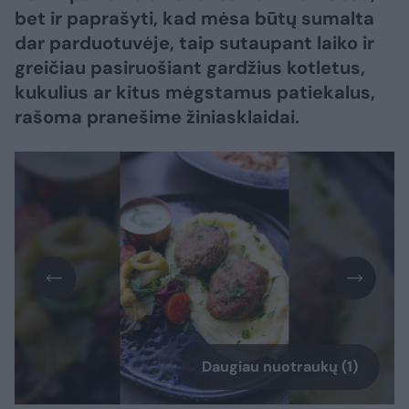
bet ir paprašyti, kad mėsa būtų sumalta
dar parduotuvėje, taip sutaupant laiko ir
greičiau pasiruošiant gardžius kotletus,
kukulius ar kitus mėgstamus patiekalus,
rašoma pranešime žiniasklaidai.
Daugiau nuotraukų (1)