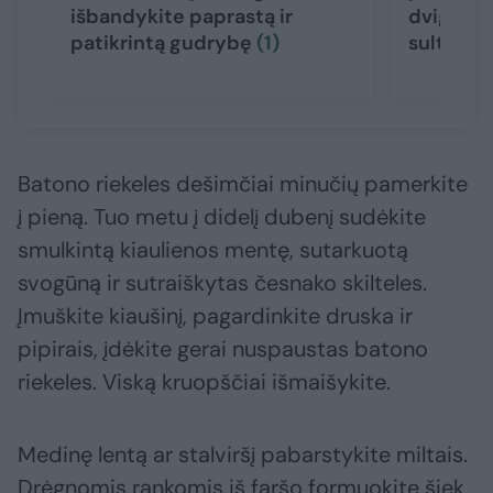
išbandykite paprastą ir
dvigubai 
patikrintą gudrybę
(1)
sultinge
Batono riekeles dešimčiai minučių pamerkite
į pieną. Tuo metu į didelį dubenį sudėkite
smulkintą kiaulienos mentę, sutarkuotą
svogūną ir sutraiškytas česnako skilteles.
Įmuškite kiaušinį, pagardinkite druska ir
pipirais, įdėkite gerai nuspaustas batono
riekeles. Viską kruopščiai išmaišykite.
Medinę lentą ar stalviršį pabarstykite miltais.
Drėgnomis rankomis iš faršo formuokite šiek