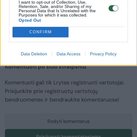
krosnelėje, ir biure galėsite mėgautis skaniais,
I want to opt-out of Collection, Use,
Retention, Sale, and/or Sharing of my
maistingais bei sveikais pietumis.
Personal Data that Is Unrelated with the
Purposes for which it was collected.
Opted Out
mikrobangų krosnelė
Mityba
kaip maitintis biure
CONFIRM
Rodyti daugiau žymių
Data Deletion
Data Access
Privacy Policy
Komentuoti po šiuo straipsniu
Komentuoti gali tik Lrytas registruoti vartotojai.
Prisijunkite prie registruotų vartotojų
bendruomenės ir bendraukite komentaruose!
Rodyti komentarus
Prisijungti komentatoriams