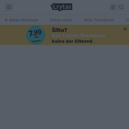
Karas Ukrainoje
Žalioji erdvė
Ačiū, Prezidente
E