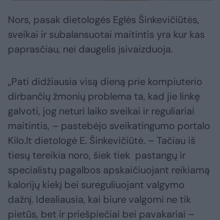
Nors, pasak dietologės Eglės Šinkevičiūtės,
sveikai ir subalansuotai maitintis yra kur kas
paprasčiau, nei daugelis įsivaizduoja.
„Pati didžiausia visą dieną prie kompiuterio
dirbančių žmonių problema ta, kad jie linkę
galvoti, jog neturi laiko sveikai ir reguliariai
maitintis, – pastebėjo sveikatingumo portalo
Kilo.lt dietologė E. Šinkevičiūtė. – Tačiau iš
tiesų tereikia noro, šiek tiek pastangų ir
specialistų pagalbos apskaičiuojant reikiamą
kalorijų kiekį bei sureguliuojant valgymo
dažnį. Idealiausia, kai biure valgomi ne tik
pietūs, bet ir priešpiečiai bei pavakariai –