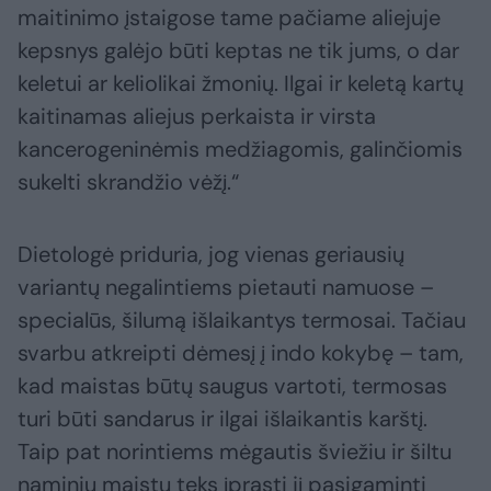
maitinimo įstaigose tame pačiame aliejuje
kepsnys galėjo būti keptas ne tik jums, o dar
keletui ar keliolikai žmonių. Ilgai ir keletą kartų
kaitinamas aliejus perkaista ir virsta
kancerogeninėmis medžiagomis, galinčiomis
sukelti skrandžio vėžį.“
Dietologė priduria, jog vienas geriausių
variantų negalintiems pietauti namuose –
specialūs, šilumą išlaikantys termosai. Tačiau
svarbu atkreipti dėmesį į indo kokybę – tam,
kad maistas būtų saugus vartoti, termosas
turi būti sandarus ir ilgai išlaikantis karštį.
Taip pat norintiems mėgautis šviežiu ir šiltu
naminiu maistu teks įprasti jį pasigaminti