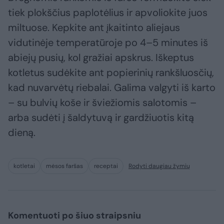
tiek plokščius paplotėlius ir apvoliokite juos
miltuose. Kepkite ant įkaitinto aliejaus
vidutinėje temperatūroje po 4–5 minutes iš
abiejų pusių, kol gražiai apskrus. Iškeptus
kotletus sudėkite ant popierinių rankšluosčių,
kad nuvarvėtų riebalai. Galima valgyti iš karto
– su bulvių koše ir šviežiomis salotomis –
arba sudėti į šaldytuvą ir gardžiuotis kitą
dieną.
kotletai
mėsos faršas
receptai
Rodyti daugiau žymių
Komentuoti po šiuo straipsniu