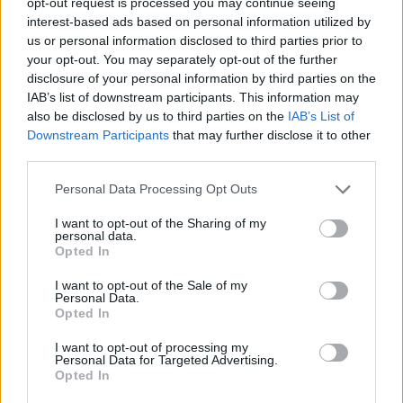
opt-out request is processed you may continue seeing
malti baltieji pipirai, česnakiniai prieskoniai ir
interest-based ads based on personal information utilized by
us or personal information disclosed to third parties prior to
pan.).
your opt-out. You may separately opt-out of the further
disclosure of your personal information by third parties on the
IAB’s list of downstream participants. This information may
Vištieną įtrinkite alyvuogių aliejumi ir
also be disclosed by us to third parties on the
IAB’s List of
prieskoniais, apiberkite sezamo sėklomis ir
Downstream Participants
that may further disclose it to other
third parties.
kepkite apie 15 min., iki 200 laipsnių
temperatūros įkaitintoje orkaitėje. Kol keps
Personal Data Processing Opt Outs
vištiena, į indelį supjaustykite papriką, agurką,
I want to opt-out of the Sharing of my
personal data.
suplėšykite pasirinktas salotas. Vėliau ant
Opted In
salotų uždėkite šviežiai iškeptą, sultingą
I want to opt-out of the Sale of my
vištieną.
Personal Data.
Opted In
I want to opt-out of processing my
Jeigu neturite temperatūrą išlaikančio indelio,
Personal Data for Targeted Advertising.
Opted In
vištieną reikės šiek tiek pašildyti mikrobangų