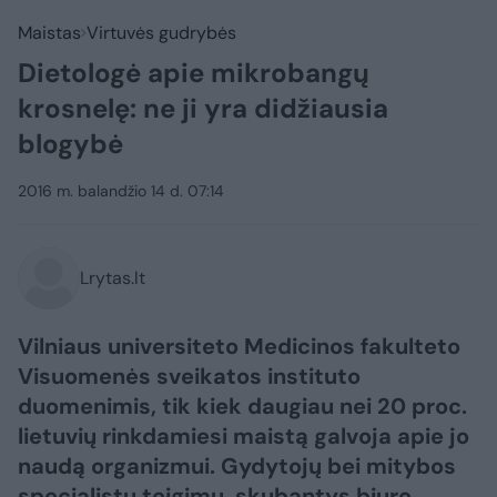
Maistas
Virtuvės gudrybės
Dietologė apie mikrobangų
krosnelę: ne ji yra didžiausia
blogybė
2016 m. balandžio 14 d. 07:14
Lrytas.lt
Vilniaus universiteto Medicinos fakulteto
Visuomenės sveikatos instituto
duomenimis, tik kiek daugiau nei 20 proc.
lietuvių rinkdamiesi maistą galvoja apie jo
naudą organizmui. Gydytojų bei mitybos
specialistų teigimu, skubantys biuro