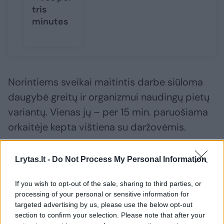
tris
minutes
Norintiems sveikai maitintis darbe siūloma
daugybė greitų ir organizmui naudingų pietų
variantų. Vienas jų – per 15 min. paruošiama
orkaitėje kepta vištiena su daržovėmis.
Vienai porcijai pietų jums reikės: 200 g
Lrytas.lt -
Do Not Process My Personal Information
vištienos filė, 1 vidutinio dydžio paprikos, 50
If you wish to opt-out of the sale, sharing to third parties, or
g salotų, 60 g šviežio agurko, 10 g sezamo
processing of your personal or sensitive information for
sėklų, 5 g alyvuogių aliejaus ir šiek tiek
targeted advertising by us, please use the below opt-out
section to confirm your selection. Please note that after your
mėgstamų prieskonių (džiovinti bazilikai,