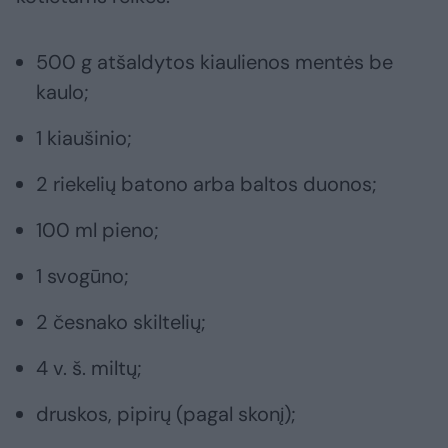
500 g atšaldytos kiaulienos mentės be
kaulo;
1 kiaušinio;
2 riekelių batono arba baltos duonos;
100 ml pieno;
1 svogūno;
2 česnako skiltelių;
4 v. š. miltų;
druskos, pipirų (pagal skonį);