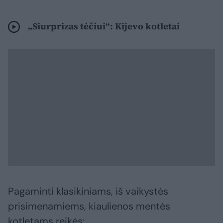
„Siurprizas tėčiui“: Kijevo kotletai
Pagaminti klasikiniams, iš vaikystės
prisimenamiems, kiaulienos mentės
kotletams reikės: