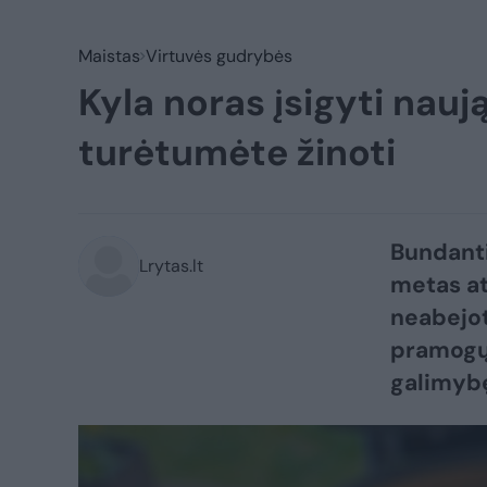
Maistas
Virtuvės gudrybės
Kyla noras įsigyti naują
turėtumėte žinoti
Bundanti
Lrytas.lt
metas ati
neabejot
pramogų,
galimybę