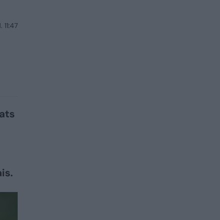
 11:47
ats
is.