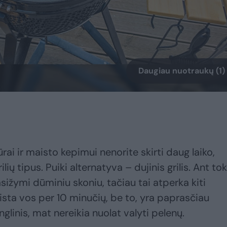
Daugiau nuotraukų (1)
žiūrai ir maisto kepimui nenorite skirti daug laiko,
lių tipus. Puiki alternatyva – dujinis grilis. Ant to
ižymi dūminiu skoniu, tačiau tai atperka kiti
ista vos per 10 minučių, be to, yra paprasčiau
glinis, mat nereikia nuolat valyti pelenų.