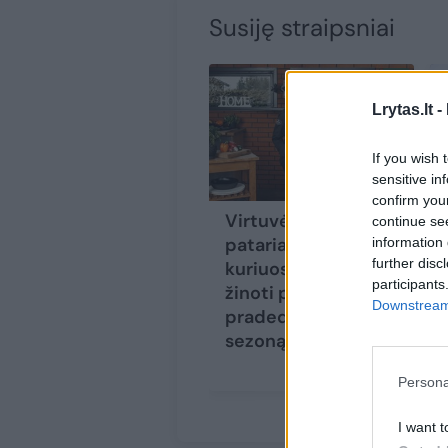
Susiję straipsniai
Lrytas.lt -
If you wish 
sensitive in
confirm you
Virtuvės šefė Laura
continue se
pataria: 5 dalykai,
information 
further disc
kuriuos būtina
participants
žinoti prieš
Downstream 
pradedant grilio
sezoną
Persona
I want t