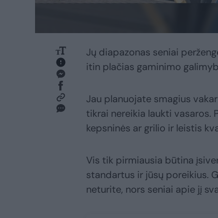
Jų diapazonas seniai peržengė 
itin plačias gaminimo galimyb
Jau planuojate smagius vakaru
tikrai nereikia laukti vasaros
kepsninės ar grilio ir leistis k
Vis tik pirmiausia būtina įsive
standartus ir jūsų poreikius. G
neturite, nors seniai apie jį sv