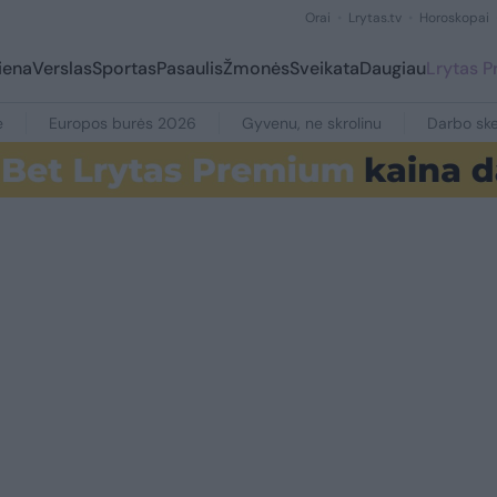
Orai
Lrytas.tv
Horoskopai
iena
Verslas
Sportas
Pasaulis
Žmonės
Sveikata
Daugiau
Lrytas 
e
Europos burės 2026
Gyvenu, ne skrolinu
Darbo ske