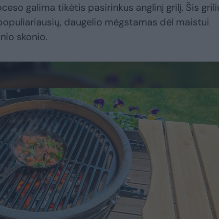
o galima tikėtis pasirinkus anglinį grilį. Šis grili
 populiariausių, daugelio mėgstamas dėl maistui
nio skonio.