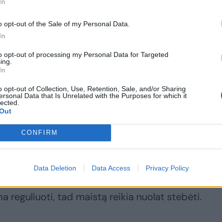
In
yla klausimas – kokį grilį išsirinkti? Atsakyti į šį
o opt-out of the Sale of my Personal Data.
rastai. Svarbiausia – žinoti, kokiomis savybėmis
In
, dažniausiai skirstomi pagal maitinimo rūšį.
to opt-out of processing my Personal Data for Targeted
ing.
In
 ar dujinis grilis?
o opt-out of Collection, Use, Retention, Sale, and/or Sharing
ersonal Data that Is Unrelated with the Purposes for which it
lected.
Out
 lauko kepsninės – šašlykinės. Ko gero, daugelis
patiekalų ir puikiai prisimena išskirtinį jų skonį.
CONFIRM
na ir tai, kad mėsos kepimas šašlykinėje reikalaud
Data Deletion
Data Access
Privacy Policy
aukimo ir priežiūros – sudegus malkoms pasiekiama
ma reguliuoti, tad maistą reikia nuolat stebėti.