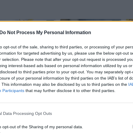
Do Not Process My Personal Information
to opt-out of the sale, sharing to third parties, or processing of your per
formation for targeted advertising by us, please use the below opt-out s
r selection. Please note that after your opt-out request is processed y
Grilio sezonui –
Prieš kurdami
eing interest-based ads based on personal information utilized by us or
tradicinio ir
kepsninę
disclosed to third parties prior to your opt-out. You may separately opt-
losure of your personal information by third parties on the IAB’s list of
egzotiško skonio
pasiruoškite
. This information may also be disclosed by us to third parties on the
IA
kepsniai
svogūną, šviežią
Participants
that may further disclose it to other third parties.
bulvę ir ledukų –
štai kam visa tai
pravers
l Data Processing Opt Outs
o opt-out of the Sharing of my personal data.