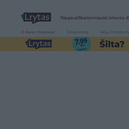
Naujausi
Skaitomiausi
Lietuvos d
Karas Ukrainoje
Žalioji erdvė
Ačiū, Prezident