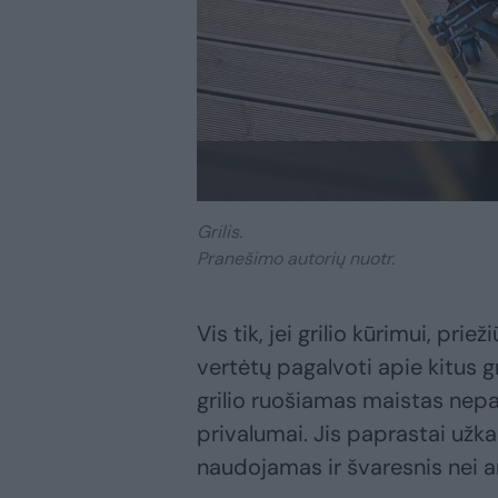
Grilis.
Pranešimo autorių nuotr.
Vis tik, jei grilio kūrimui, prie
vertėtų pagalvoti apie kitus gri
grilio ruošiamas maistas nepas
privalumai. Jis paprastai užka
naudojamas ir švaresnis nei an