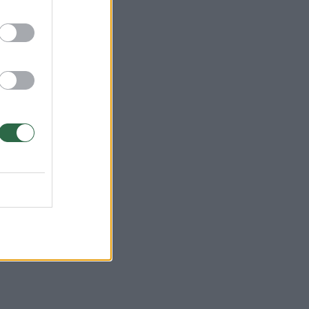
 yra
avo