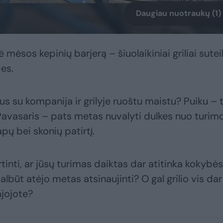
Daugiau nuotraukų (1)
mėsos kepinių barjerą – šiuolaikiniai griliai sutei
es.
s su kompanija ir grilyje ruoštu maistu? Puiku –
. Pavasaris – pats metas nuvalyti dulkes nuo turim
vapų bei skonių patirtį.
rtinti, ar jūsų turimas daiktas dar atitinka kokybės
albūt atėjo metas atsinaujinti? O gal grilio vis dar
ajojote?