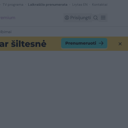
TV programa
Laikraščio prenumerata
Lrytas EN
Kontaktai
Premium
Prisijungti
lbimai