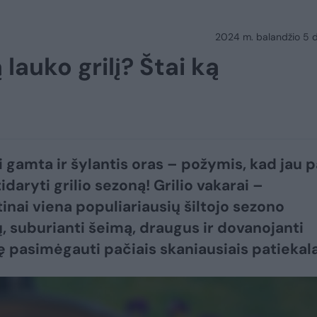
2024 m. balandžio 5 d.
 lauko grilį? Štai ką
 gamta ir šylantis oras – požymis, kad jau p
daryti grilio sezoną! Grilio vakarai –
inai viena populiariausių šiltojo sezono
 suburianti šeimą, draugus ir dovanojanti
 pasimėgauti pačiais skaniausiais patiekala