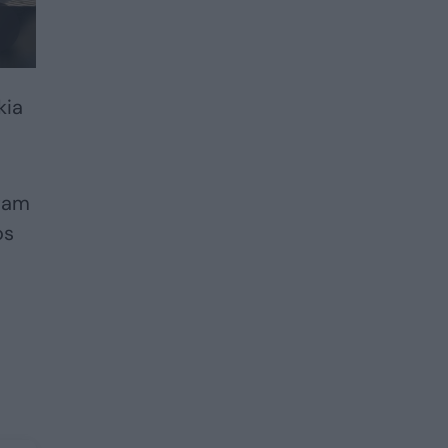
kia
 tam
os