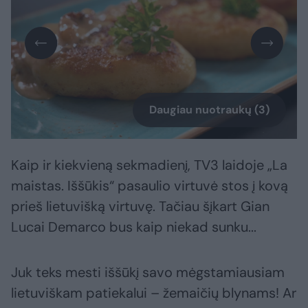
Daugiau nuotraukų (3)
Kaip ir kiekvieną sekmadienį, TV3 laidoje „La
maistas. Iššūkis“ pasaulio virtuvė stos į kovą
prieš lietuvišką virtuvę. Tačiau šįkart Gian
Lucai Demarco bus kaip niekad sunku...
Juk teks mesti iššūkį savo mėgstamiausiam
lietuviškam patiekalui – žemaičių blynams! Ar