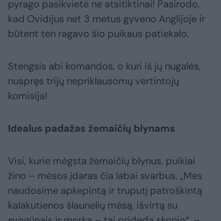
pyrago pasikvietė ne atsitiktinai! Pasirodo,
kad Ovidijus net 3 metus gyveno Anglijoje ir
būtent ten ragavo šio puikaus patiekalo.
Stengsis abi komandos, o kuri iš jų nugalės,
nuspręs trijų nepriklausomų vertintojų
komisija!
Idealus padažas žemaičių blynams
Visi, kurie mėgsta žemaičių blynus, puikiai
žino – mėsos įdaras čia labai svarbus. „Mes
naudosime apkepintą ir truputį patroškintą
kalakutienos šlaunelių mėsą, išvirtą su
svogūnais ir morka – tai prideda skonio“, –