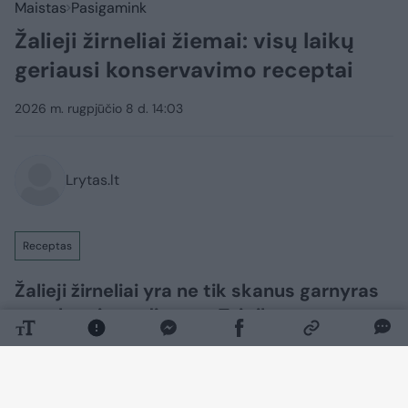
Maistas
Pasigamink
Žalieji žirneliai žiemai: visų laikų
geriausi konservavimo receptai
2026 m. rugpjūčio 8 d. 14:03
Lrytas.lt
Receptas
Žalieji žirneliai yra ne tik skanus garnyras
ar salotų ingredientas. Tai tikras vasaros,
saulės šilumos ir vitaminų gausos
simbolis. Tačiau šviežių žirnelių sezonas
trumpas, todėl kiekvienai šeimininkei kyla