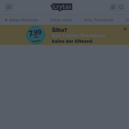
Karas Ukrainoje
Žalioji erdvė
Ačiū, Prezidente
E