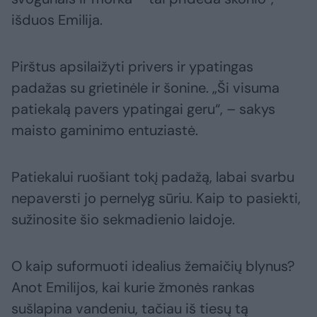
išduos Emilija.
Pirštus apsilaižyti privers ir ypatingas
padažas su grietinėle ir šonine. „Ši visuma
patiekalą pavers ypatingai geru“, – sakys
maisto gaminimo entuziastė.
Patiekalui ruošiant tokį padažą, labai svarbu
nepaversti jo pernelyg sūriu. Kaip to pasiekti,
sužinosite šio sekmadienio laidoje.
O kaip suformuoti idealius žemaičių blynus?
Anot Emilijos, kai kurie žmonės rankas
sušlapina vandeniu, tačiau iš tiesų tą