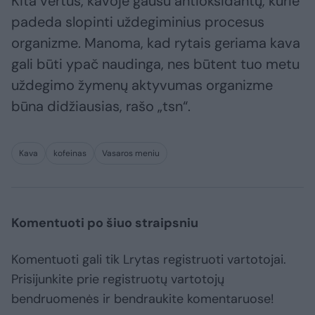
Kita vertus, kavoje gausu antioksidantų, kurie
padeda slopinti uždegiminius procesus
organizme. Manoma, kad rytais geriama kava
gali būti ypač naudinga, nes būtent tuo metu
uždegimo žymenų aktyvumas organizme
būna didžiausias, rašo „tsn“.
Kava
kofeinas
Vasaros meniu
Komentuoti po šiuo straipsniu
Komentuoti gali tik Lrytas registruoti vartotojai.
Prisijunkite prie registruotų vartotojų
bendruomenės ir bendraukite komentaruose!