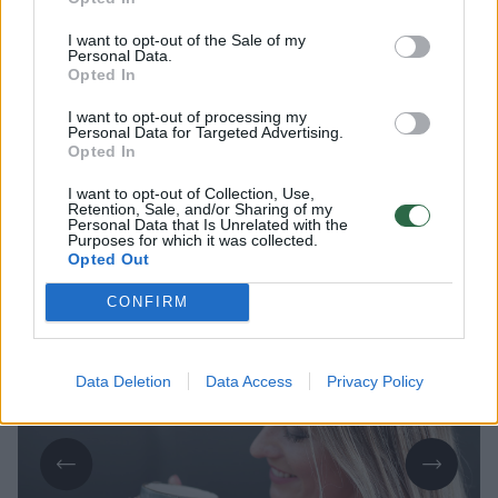
I want to opt-out of the Sale of my
Lrytas.lt
Personal Data.
Opted In
Kavos vartojimas jau seniai siejamas su
I want to opt-out of processing my
Personal Data for Targeted Advertising.
geresne širdies sveikata ir ilgesne
Opted In
gyvenimo trukme. Tačiau naujausi tyrimai
I want to opt-out of Collection, Use,
rodo, kad teigiamas jos poveikis priklauso
Retention, Sale, and/or Sharing of my
Personal Data that Is Unrelated with the
ne tik nuo kiekio, bet ir nuo to, kada bei
Purposes for which it was collected.
Opted Out
kaip ji geriama.
CONFIRM
Data Deletion
Data Access
Privacy Policy