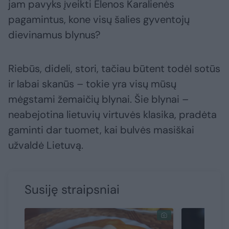
jam pavyks įveikti Elenos Karalienės
pagamintus, kone visų šalies gyventojų
dievinamus blynus?
Riebūs, dideli, stori, tačiau būtent todėl sotūs
ir labai skanūs – tokie yra visų mūsų
mėgstami žemaičių blynai. Šie blynai –
neabejotina lietuvių virtuvės klasika, pradėta
gaminti dar tuomet, kai bulvės masiškai
užvaldė Lietuvą.
Susiję straipsniai