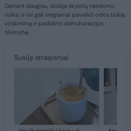
Geriant daugiau, didėja skysčių netekimo
rizika, o tai gali neigiamai paveikti odos būklę,
virškinimą ir padidinti dehidratacijos
tikimybę.
Susiję straipsniai
Vos žiupsnelis į kavą – ir
Kava: mit