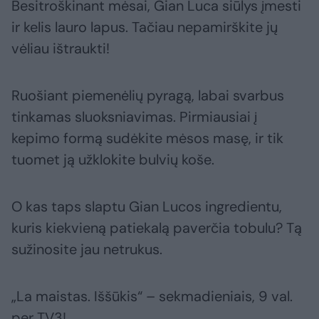
Besitroškinant mėsai, Gian Luca siūlys įmesti
ir kelis lauro lapus. Tačiau nepamirškite jų
vėliau ištraukti!
Ruošiant piemenėlių pyragą, labai svarbus
tinkamas sluoksniavimas. Pirmiausiai į
kepimo formą sudėkite mėsos masę, ir tik
tuomet ją užklokite bulvių koše.
O kas taps slaptu Gian Lucos ingredientu,
kuris kiekvieną patiekalą paverčia tobulu? Tą
sužinosite jau netrukus.
„La maistas. Iššūkis“ – sekmadieniais, 9 val.
per TV3!