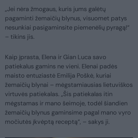
„Jei nėra žmogaus, kuris jums galėtų
pagaminti žemaičių blynus, visuomet patys
nesunkiai pasigaminsite piemenėlių pyragą!“
– tikins jis.
Kaip įprasta, Elena ir Gian Luca savo
patiekalus gamins ne vieni. Elenai padės
maisto entuziastė Emilija Poškė, kuriai
žemaičių blynai – mėgstamiausias lietuviškos
virtuvės patiekalas. „Šis patiekalas itin
mėgstamas ir mano šeimoje, todėl šiandien
žemaičių blynus gaminsime pagal mano vyro
močiutės įkvėptą receptą“, – sakys ji.