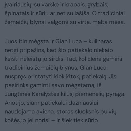
įvairiausių: su varške ir krapais, grybais,
špinatais ir sūriu ar net su lašiša. O tradiciniai
žemaičių blynai valgomi su virta, malta mėsa.
Juos itin mėgsta ir Gian Luca – kulinaras
netgi pripažins, kad šio patiekalo niekaip
keisti neleistų jo širdis. Tad, kol Elena gamins
tradicinius žemaičių blynus, Gian Luca
nuspręs pristatyti kiek kitokį patiekalą. Jis
pasirinks gaminti savo mėgstamą, iš
Jungtinės Karalystės kilusį piemenėlių pyragą.
Anot jo, šiam patiekalui dažniausiai
naudojama aviena, storas sluoksnis bulvių
košės, o jei norisi – ir šiek tiek sūrio.