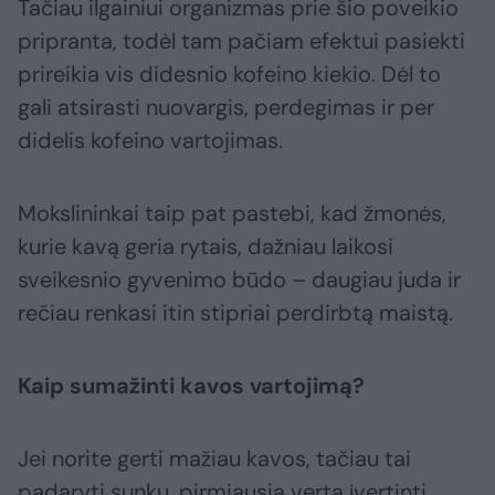
Tačiau ilgainiui organizmas prie šio poveikio
pripranta, todėl tam pačiam efektui pasiekti
prireikia vis didesnio kofeino kiekio. Dėl to
gali atsirasti nuovargis, perdegimas ir per
didelis kofeino vartojimas.
Mokslininkai taip pat pastebi, kad žmonės,
kurie kavą geria rytais, dažniau laikosi
sveikesnio gyvenimo būdo – daugiau juda ir
rečiau renkasi itin stipriai perdirbtą maistą.
Kaip sumažinti kavos vartojimą?
Jei norite gerti mažiau kavos, tačiau tai
padaryti sunku, pirmiausia verta įvertinti