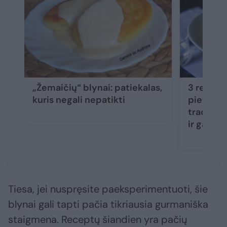
„Žemaičių“ blynai: patiekalas,
3 recept
kuris negali nepatikti
pietums:
tradicini
ir gaivio
Tiesa, jei nuspręsite paeksperimentuoti, šie
blynai gali tapti pačia tikriausia gurmaniška
staigmena. Receptų šiandien yra pačių