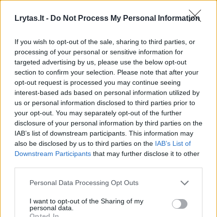
Lrytas.lt -
Do Not Process My Personal Information
If you wish to opt-out of the sale, sharing to third parties, or
processing of your personal or sensitive information for
targeted advertising by us, please use the below opt-out
section to confirm your selection. Please note that after your
opt-out request is processed you may continue seeing
interest-based ads based on personal information utilized by
us or personal information disclosed to third parties prior to
your opt-out. You may separately opt-out of the further
disclosure of your personal information by third parties on the
IAB’s list of downstream participants. This information may
also be disclosed by us to third parties on the
IAB’s List of
Maistas
Mitybos ABC
Downstream Participants
that may further disclose it to other
Dažniausios kavos gėrimo klaidos,
third parties.
kurias daro daugelis
Personal Data Processing Opt Outs
2026 m. rugpjūčio 9 d. 05:41
I want to opt-out of the Sharing of my
personal data.
Opted In