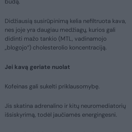
būdą.
Didžiausią susirūpinimą kelia nefiltruota kava,
nes joje yra daugiau medžiagų, kurios gali
didinti mažo tankio (MTL, vadinamojo
„blogojo“) cholesterolio koncentraciją.
Jei kavą geriate nuolat
Kofeinas gali sukelti priklausomybę.
Jis skatina adrenalino ir kitų neuromediatorių
išsiskyrimą, todėl jaučiamės energingesni.