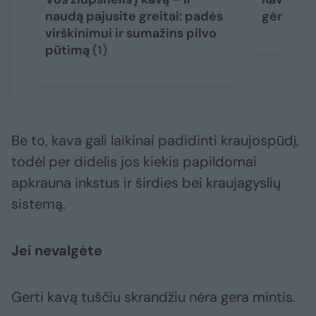
naudą pajusite greitai: padės
gėrimą, k
virškinimui ir sumažins pilvo
pūtimą
(1)
Be to, kava gali laikinai padidinti kraujospūdį,
todėl per didelis jos kiekis papildomai
apkrauna inkstus ir širdies bei kraujagyslių
sistemą.
Jei nevalgėte
Gerti kavą tuščiu skrandžiu nėra gera mintis.