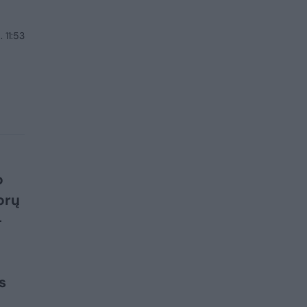
 11:53
i
o
orų
–
s