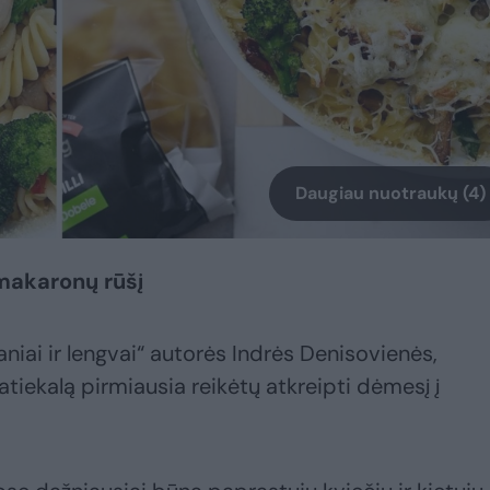
Daugiau nuotraukų (4)
makaronų rūšį
niai ir lengvai“ autorės Indrės Denisovienės,
tiekalą pirmiausia reikėtų atkreipti dėmesį į