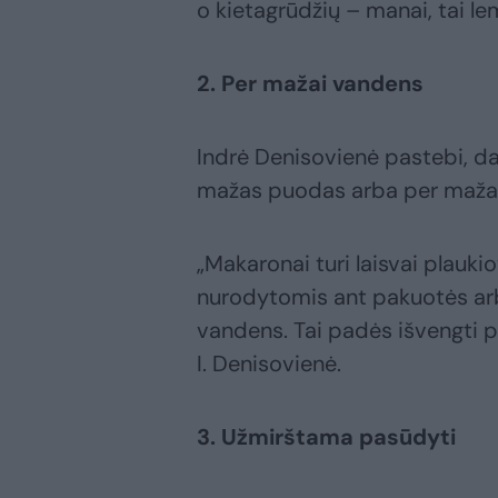
o kietagrūdžių – manai, tai lem
2. Per mažai vandens
Indrė Denisovienė pastebi, 
mažas puodas arba per maža
„Makaronai turi laisvai plauki
nurodytomis ant pakuotės arba
vandens. Tai padės išvengti pri
I. Denisovienė.
3. Užmirštama pasūdyti