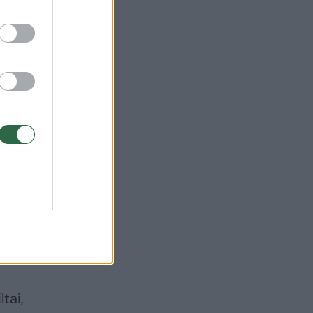
 –
tai,