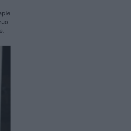
apie
nuo
ė.