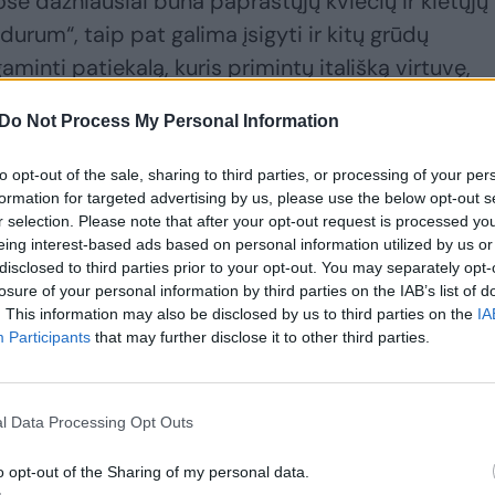
se dažniausiai būna paprastųjų kviečių ir kietųjų
urum“, taip pat galima įsigyti ir kitų grūdų
minti patiekalą, kuris primintų itališką virtuvę,
s „durum“ makaronus – būtent naudojant kietuosiu
Do Not Process My Personal Information
karonai.
to opt-out of the sale, sharing to third parties, or processing of your per
formation for targeted advertising by us, please use the below opt-out s
arbus kriterijus, lemiantis patiekalo skonį ir
r selection. Please note that after your opt-out request is processed y
 I. Denisovienė.
eing interest-based ads based on personal information utilized by us or
disclosed to third parties prior to your opt-out. You may separately opt-
losure of your personal information by third parties on the IAB’s list of
. This information may also be disclosed by us to third parties on the
IA
Participants
that may further disclose it to other third parties.
l Data Processing Opt Outs
o opt-out of the Sharing of my personal data.