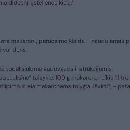
ia didesnį ląstelienos kiekį.“
dažna makaronų paruošimo klaida – naudojamas p
i vandens.
oti, todėl siūlome vadovautis instrukcijomis,
 „auksine“ taisykle: 100 g makaronų reikia 1 litro
lipimo ir leis makaronams tolygiai išvirti“, – pata