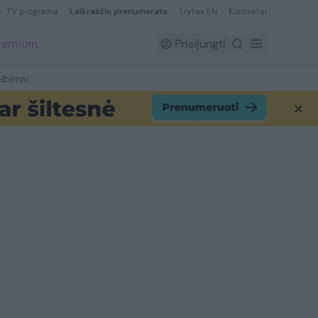
TV programa
Laikraščio prenumerata
Lrytas EN
Kontaktai
Premium
Prisijungti
lbimai