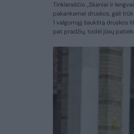
Tinklaraščio „Skaniai ir lengv
pakankamai druskos, gali trūk
1 valgomąjį šaukštą druskos l
pat pradžių, todėl jūsų patie