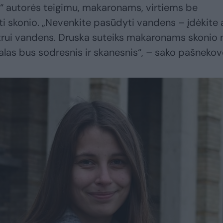
ai“ autorės teigimu, makaronams, virtiems be
ti skonio. „Nevenkite pasūdyti vandens – įdėkite 
itrui vandens. Druska suteiks makaronams skonio 
kalas bus sodresnis ir skanesnis“, – sako pašnekov