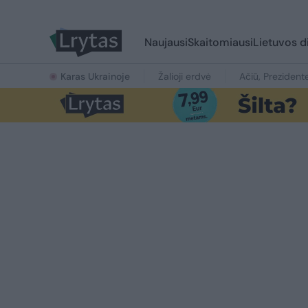
Naujausi
Skaitomiausi
Lietuvos d
Karas Ukrainoje
Žalioji erdvė
Ačiū, Prezident