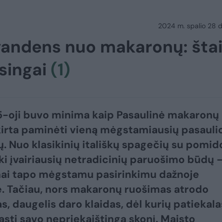
2024 m. spalio 28 d.
 vandens nuo makaronų: šta
isingai
(1)
5-oji buvo minima kaip Pasaulinė makaronų
kirta paminėti vieną mėgstamiausių pasauli
ų. Nuo klasikinių itališkų spagečių su pomid
ki įvairiausių netradicinių paruošimo būdų 
ai tapo mėgstamu pasirinkimu dažnoje
e. Tačiau, nors makaronų ruošimas atrodo
s, daugelis daro klaidas, dėl kurių patiekala
rasti savo nepriekaištingą skonį. Maisto