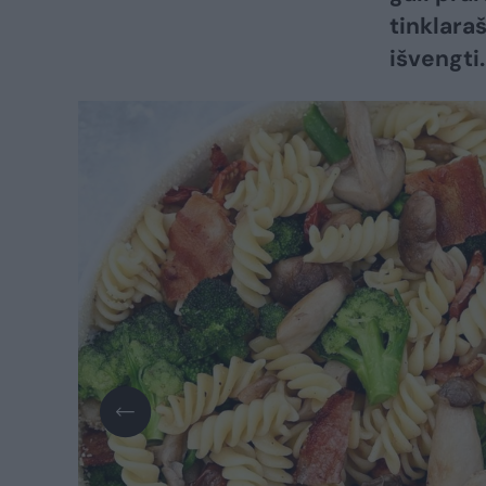
tinklara
išvengti.