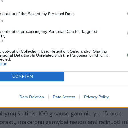
In
o opt-out of the Sale of my Personal Data.
Išmokite gaminti
S. Vaitulionio
In
internautus
makaronai – tikra
pavergusį makaronų
skonių bomba:
to opt-out of processing my Personal Data for Targeted
ing.
patiekalą – dėl jo
privalote paragauti!
In
Suomijoje net buvo
(1)
pritrūkę fetos
o opt-out of Collection, Use, Retention, Sale, and/or Sharing
ersonal Data that Is Unrelated with the Purposes for which it
lected.
Out
CONFIRM
grūdų perdirbėjų bendrovės „Dobele“ pardavimų
anislovaitis: „Kietagrūdžiuose makaronuose yra
Data Deletion
Data Access
Privacy Policy
iagų – kalio, geležies, fosforo, kalcio. Svarbiausia
ltymų šaltinis: 100 g sauso gaminio yra 15 proc.
įprastų makaronų gamybai naudojami rafinuoti mil