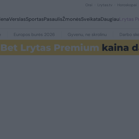
Orai
Lrytas.tv
Horoskopai
iena
Verslas
Sportas
Pasaulis
Žmonės
Sveikata
Daugiau
Lrytas 
e
Europos burės 2026
Gyvenu, ne skrolinu
Darbo ske