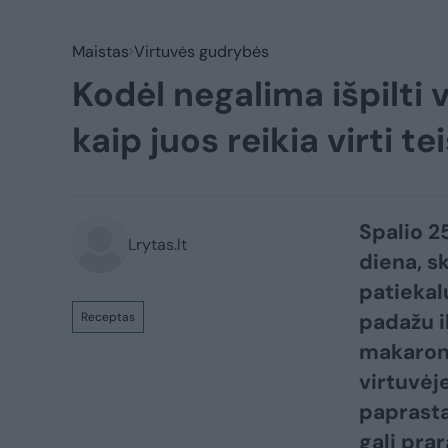
Maistas
Virtuvės gudrybės
Kodėl negalima išpilti
kaip juos reikia virti te
Spalio 2
Lrytas.lt
diena, s
patiekal
padažu i
Receptas
makaron
virtuvėj
paprasta
gali pra