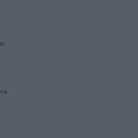
er
ria