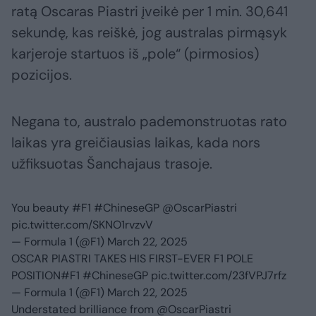
ratą Oscaras Piastri įveikė per 1 min. 30,641
sekundę, kas reiškė, jog australas pirmąsyk
karjeroje startuos iš „pole“ (pirmosios)
pozicijos.
Negana to, australo pademonstruotas rato
laikas yra greičiausias laikas, kada nors
užfiksuotas Šanchajaus trasoje.
You beauty
#F1
#ChineseGP
@OscarPiastri
pic.twitter.com/SKNO1rvzvV
— Formula 1 (@F1)
March 22, 2025
OSCAR PIASTRI TAKES HIS FIRST-EVER F1 POLE
POSITION
#F1
#ChineseGP
pic.twitter.com/23fVPJ7rfz
— Formula 1 (@F1)
March 22, 2025
Understated brilliance from
@OscarPiastri