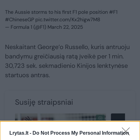
The Aussie storms to his first F1 pole position
#F1
#ChineseGP
pic.twitter.com/Kx2higw7M8
— Formula 1 (@F1)
March 22, 2025
Neskaitant George‘o Russello, kuris antruoju
bandymu greičiausią ratą įveikė per 1 min.
30,723 sek. sekmadienio Kinijos lenktynėse
startuos antras.
Susiję straipsniai
Lrytas.lt -
Do Not Process My Personal Information