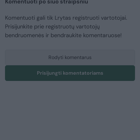
Komentuoti po šiuo straipsniu
Komentuoti gali tik Lrytas registruoti vartotojai.
Prisijunkite prie registruotų vartotojų
bendruomenės ir bendraukite komentaruose!
Rodyti komentarus
Prisijungti komentatoriams