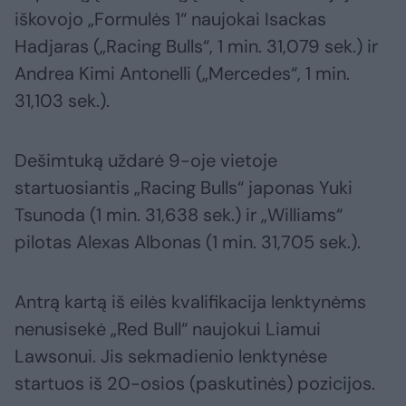
iškovojo „Formulės 1“ naujokai Isackas
Hadjaras („Racing Bulls“, 1 min. 31,079 sek.) ir
Andrea Kimi Antonelli („Mercedes“, 1 min.
31,103 sek.).
Dešimtuką uždarė 9-oje vietoje
startuosiantis „Racing Bulls“ japonas Yuki
Tsunoda (1 min. 31,638 sek.) ir „Williams“
pilotas Alexas Albonas (1 min. 31,705 sek.).
Antrą kartą iš eilės kvalifikacija lenktynėms
nenusisekė „Red Bull“ naujokui Liamui
Lawsonui. Jis sekmadienio lenktynėse
startuos iš 20-osios (paskutinės) pozicijos.