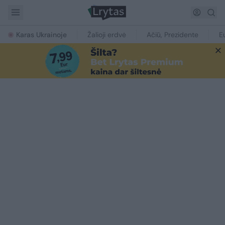
Karas Ukrainoje
Žalioji erdvė
Ačiū, Prezidente
E