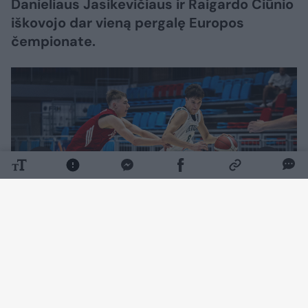
Danieliaus Jasikevičiaus ir Raigardo Ciūnio
iškovojo dar vieną pergalę Europos
čempionate.
Daugiau nuotraukų (1)
Dovydo Petraičio auklėtiniai 83:66 (24:19,
15:10, 28:17, 16:20) susitvarkė su lenkais.