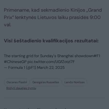
Primename, kad sekmadienio Kinijos „Grand
Prix“ lenktynės Lietuvos laiku prasidės 9:00
val.
Visi šeštadienio kvalifikacijos rezultatai:
The starting grid for Sunday's Shanghai showdown
#F1
#ChineseGP
pic.twitter.com/UGfZotzl7F
— Formula 1 (@F1)
March 22, 2025
Oscaras Piastri
George'as Russellas
Lando Norrisas
Rodyti daugiau žymių