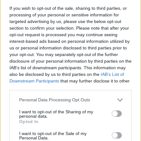
If you wish to opt-out of the sale, sharing to third parties, or
processing of your personal or sensitive information for
targeted advertising by us, please use the below opt-out
section to confirm your selection. Please note that after your
opt-out request is processed you may continue seeing
Pirmoji saldi pergalė „Ferrari“
„Formulės
interest-based ads based on personal information utilized by
gretose: L. Hamiltonas
kvalifika
us or personal information disclosed to third parties prior to
your opt-out. You may separately opt-out of the further
triumfavo „Formulės 1“
pergalė i
disclosure of your personal information by third parties on the
sprinto lenktynėse Kinijoje
rekordas
IAB’s list of downstream participants. This information may
also be disclosed by us to third parties on the
IAB’s List of
Downstream Participants
that may further disclose it to other
third parties.
Personal Data Processing Opt Outs
Iš trečios pozicijos lenktynes pradės kitas
„McLaren“ pilotas Lando Norrisas. Britas
I want to opt-out of the Sharing of my
personal data.
pirmuoju savo bandymu ratą įveikė per 1 min.
Opted In
30,793 sek. Antrajame išvažiavime britas
I want to opt-out of the Sale of my
Personal Data.