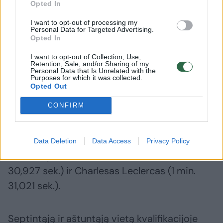
antrame sektoriuje neteko ypač daug laiko, o
Opted In
būtent dėl to L.Norrisas net nebaigė rato ir
I want to opt-out of processing my
keliavo į aptarnavimo juostą.
Personal Data for Targeted Advertising.
Opted In
I want to opt-out of Collection, Use,
Ketvirtas Šanchajuje startuos Maxas
Retention, Sale, and/or Sharing of my
Personal Data that Is Unrelated with the
Verstappenas („Red Bull“). Nyderlandų
Purposes for which it was collected.
Opted Out
lenktynininkas savo greičiausią ratą įveikė per
CONFIRM
1 min. 30,817 sek.
5-oje ir 6-oje vietoje lenktynes pradės
Data Deletion
Data Access
Privacy Policy
„Ferrari“ pilotai Lewisas Hamiltonas (1 min.
30,927 sek.) ir Charlesas Leclercas (1 min.
31,021 sek.).
Septintąją ir aštuntąją vietą kvalifikacijoje