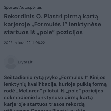
Sportas
Autosportas
Rekordinis O. Piastri pirmą kartą
karjeroje „Formulės 1” lenktynėse
startuos iš „pole” pozicijos
2025 m. kovo 22 d. 08:22
Lrytas.lt
Šeštadienio rytą įvyko „Formulės 1“ Kinijos
lenktynių kvalifikacija, kurioje puikią formą
rodė „McLaren“ pilotai. Iš „pole“ pozicijos
sekmadienio lenktynėse pirmą kartą
karjeroje startuos trasos rekordą
užfiksavęs Oscaras Piastri, o už jo