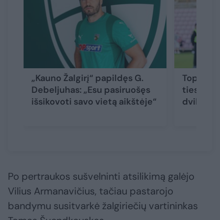
„Kauno Žalgirį“ papildęs G.
Toplygos
Debeljuhas: „Esu pasiruošęs
tiesiogi
išsikovoti savo vietą aikštėje“
dvikova
Po pertraukos sušvelninti atsilikimą galėjo
Vilius Armanavičius, tačiau pastarojo
bandymu susitvarkė žalgiriečių vartininkas