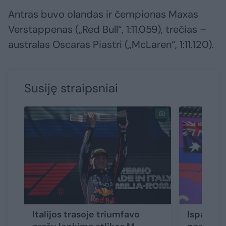
Antras buvo olandas ir čempionas Maxas
Verstappenas („Red Bull“, 1:11.059), trečias –
australas Oscaras Piastri („McLaren“, 1:11.120).
Susiję straipsniai
Italijos trasoje triumfavo
Ispanijoj