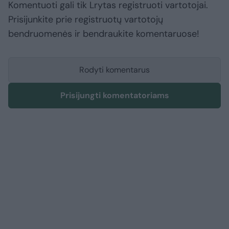
Komentuoti gali tik Lrytas registruoti vartotojai.
Prisijunkite prie registruotų vartotojų
bendruomenės ir bendraukite komentaruose!
Rodyti komentarus
Prisijungti komentatoriams