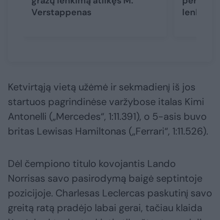
gražų lenkimą atlikęs M.
pergalė:
Verstappenas
lenktyne
Ketvirtąją vietą užėmė ir sekmadienį iš jos
startuos pagrindinėse varžybose italas Kimi
Antonelli („Mercedes“, 1:11.391), o 5-asis buvo
britas Lewisas Hamiltonas („Ferrari“, 1:11.526).
Dėl čempiono titulo kovojantis Lando
Norrisas savo pasirodymą baigė septintoje
pozicijoje. Charlesas Leclercas paskutinį savo
greitą ratą pradėjo labai gerai, tačiau klaida