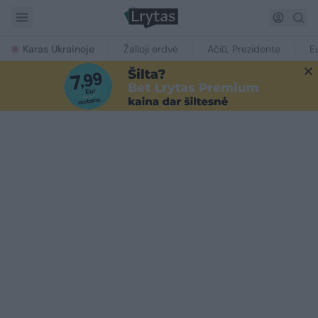
Karas Ukrainoje
Žalioji erdvė
Ačiū, Prezidente
E