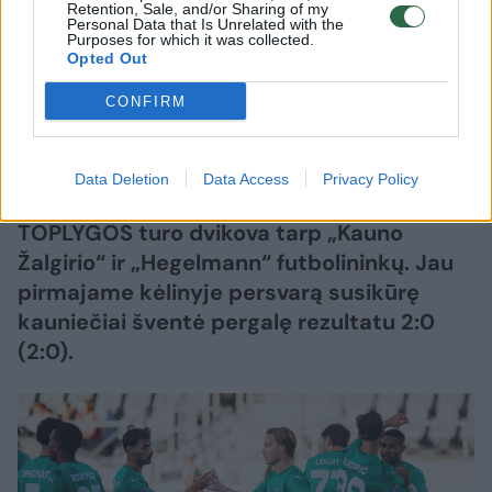
viršūnę
Retention, Sale, and/or Sharing of my
Personal Data that Is Unrelated with the
Purposes for which it was collected.
2026 m. rugpjūčio 8 d. 19:13
Opted Out
CONFIRM
Lrytas.lt
Data Deletion
Data Access
Privacy Policy
Dariaus ir Girėno stadione įvyko 26-ojo
TOPLYGOS turo dvikova tarp „Kauno
Žalgirio“ ir „Hegelmann“ futbolininkų. Jau
pirmajame kėlinyje persvarą susikūrę
kauniečiai šventė pergalę rezultatu 2:0
(2:0).