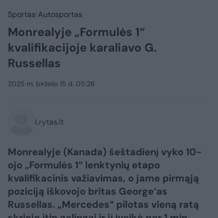
Sportas
Autosportas
Monrealyje „Formulės 1“
kvalifikacijoje karaliavo G.
Russellas
2025 m. birželio 15 d. 05:26
Lrytas.lt
Monrealyje (Kanada) šeštadienį vyko 10-
ojo „Formulės 1“ lenktynių etapo
kvalifikacinis važiavimas, o jame pirmąją
poziciją iškovojo britas George‘as
Russellas. „Mercedes“ pilotas vieną ratą
skriejo itin galingai ir jį įveikė per 1 min.