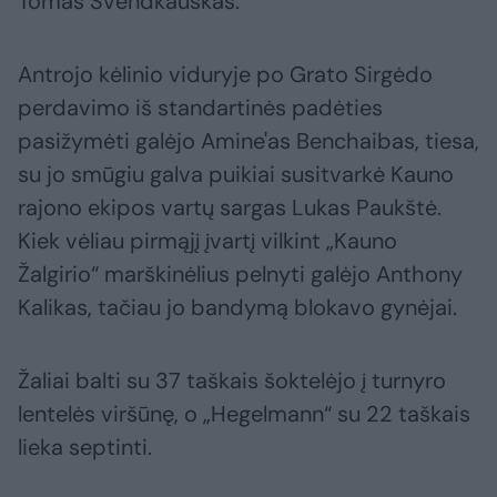
Tomas Švendkauskas.
Antrojo kėlinio viduryje po Grato Sirgėdo
perdavimo iš standartinės padėties
pasižymėti galėjo Amine'as Benchaibas, tiesa,
su jo smūgiu galva puikiai susitvarkė Kauno
rajono ekipos vartų sargas Lukas Paukštė.
Kiek vėliau pirmąjį įvartį vilkint „Kauno
Žalgirio“ marškinėlius pelnyti galėjo Anthony
Kalikas, tačiau jo bandymą blokavo gynėjai.
Žaliai balti su 37 taškais šoktelėjo į turnyro
lentelės viršūnę, o „Hegelmann“ su 22 taškais
lieka septinti.