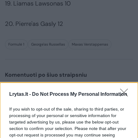
19. Liamas Lawsonas 10
20. Pierre'as Gasly 12
Formulė 1
George'as Russellas
Maxas Verstappenas
Komentuoti po šiuo straipsniu
Komentuoti gali tik Lrytas registruoti vartotojai.
Lrytas.lt -
Do Not Process My Personal Information
Prisijunkite prie registruotų vartotojų
bendruomenės ir bendraukite komentaruose!
If you wish to opt-out of the sale, sharing to third parties, or
processing of your personal or sensitive information for
targeted advertising by us, please use the below opt-out
section to confirm your selection. Please note that after your
Rodyti komentarus
opt-out request is processed you may continue seeing