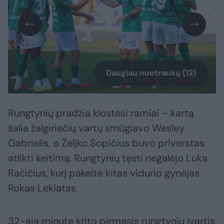
Daugiau nuotraukų (12)
Rungtynių pradžia klostėsi ramiai – kartą
šalia žalgiriečių vartų smūgiavo Wesley
Gabrielis, o Željko Sopičius buvo priverstas
atlikti keitimą. Rungtynių tęsti negalėjo Luka
Račičius, kurį pakeitė kitas vidurio gynėjas
Rokas Lekiatas.
32-ąją minutę krito pirmasis rungtynių įvartis