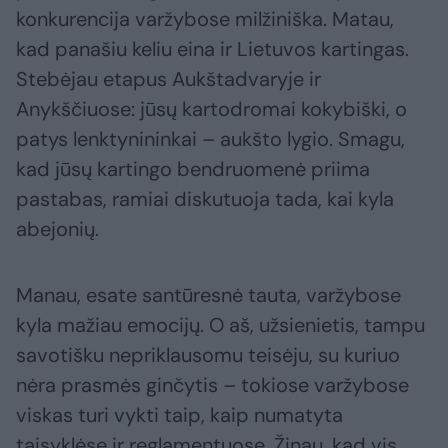
konkurencija varžybose milžiniška. Matau,
kad panašiu keliu eina ir Lietuvos kartingas.
Stebėjau etapus Aukštadvaryje ir
Anykščiuose: jūsų kartodromai kokybiški, o
patys lenktynininkai – aukšto lygio. Smagu,
kad jūsų kartingo bendruomenė priima
pastabas, ramiai diskutuoja tada, kai kyla
abejonių.
Manau, esate santūresnė tauta, varžybose
kyla mažiau emocijų. O aš, užsienietis, tampu
savotišku nepriklausomu teisėju, su kuriuo
nėra prasmės ginčytis – tokiose varžybose
viskas turi vykti taip, kaip numatyta
taisyklėse ir reglamentuose. Žinau, kad vis