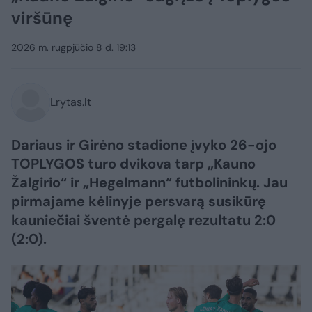
viršūnę
2026 m. rugpjūčio 8 d. 19:13
Lrytas.lt
Dariaus ir Girėno stadione įvyko 26-ojo
TOPLYGOS turo dvikova tarp „Kauno
Žalgirio“ ir „Hegelmann“ futbolininkų. Jau
pirmajame kėlinyje persvarą susikūrę
kauniečiai šventė pergalę rezultatu 2:0
(2:0).