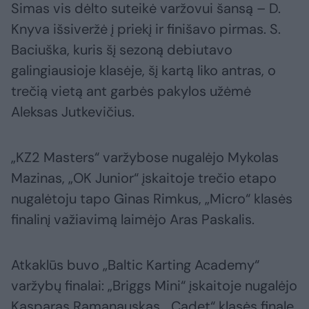
Simas vis dėlto suteikė varžovui šansą – D.
Knyva išsiveržė į priekį ir finišavo pirmas. S.
Baciuška, kuris šį sezoną debiutavo
galingiausioje klasėje, šį kartą liko antras, o
trečią vietą ant garbės pakylos užėmė
Aleksas Jutkevičius.
„KZ2 Masters“ varžybose nugalėjo Mykolas
Mazinas, „OK Junior“ įskaitoje trečio etapo
nugalėtoju tapo Ginas Rimkus, „Micro“ klasės
finalinį važiavimą laimėjo Aras Paskalis.
Atkaklūs buvo „Baltic Karting Academy“
varžybų finalai: „Briggs Mini“ įskaitoje nugalėjo
Kasparas Ramanauskas, „Cadet“ klasės finale