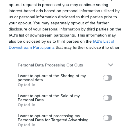
opt-out request is processed you may continue seeing
interest-based ads based on personal information utilized by
us or personal information disclosed to third parties prior to
your opt-out. You may separately opt-out of the further
disclosure of your personal information by third parties on the
IAB’s list of downstream participants. This information may
also be disclosed by us to third parties on the
IAB’s List of
„Rally Žemaitija“ sekundžių
Monrealy
Downstream Participants
that may further disclose it to other
karą laimėjo Vaidotas Žala
kvalifika
third parties.
Russella
Personal Data Processing Opt Outs
I want to opt-out of the Sharing of my
personal data.
Opted In
Vienas atkakliausių finalų vyko „Mini“ klasėje,
I want to opt-out of the Sale of my
Personal Data.
kur nuo starto iki pat paskutinių centimetrų
Opted In
dėl nugalėtojo vardo kovojo Oskaras
I want to opt-out of processing my
Personal Data for Targeted Advertising.
Pidkovas ir Gustas Radavičius. Paskutinio,
Opted In