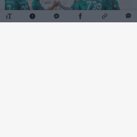
Daugiau nuotraukų (12)
Rungtynių pradžia klostėsi ramiai – kartą
šalia žalgiriečių vartų smūgiavo Wesley
Gabrielis, o Željko Sopičius buvo priverstas
atlikti keitimą. Rungtynių tęsti negalėjo Luka
Račičius, kurį pakeitė kitas vidurio gynėjas
Rokas Lekiatas.