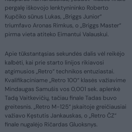
pergalę iškovojo lenktynininko Roberto
Kupčiko sūnus Lukas, „Briggs Junior“
triumfavo Aronas Rimkus, o „Briggs Master“
pirma vieta atiteko Eimantui Valauskui.
Apie tūkstantąsias sekundės dalis vėl reikėjo
kalbėti, kai prie starto linijos rikiavosi
atgimusios „Retro“ technikos entuziastai.
Kvalifikaciniame „Retro 100“ klasės važiavime
Mindaugas Samušis vos 0,001 sek. aplenkė
Tadą Vaitkevičių, tačiau finale Tadas buvo
greitesnis. „Retro M-125“ įskaitoje greičiausiai
važiavo Kęstutis Jankauskas, o „Retro ČZ“
finale nugalėjo Ričardas Gluoksnys.