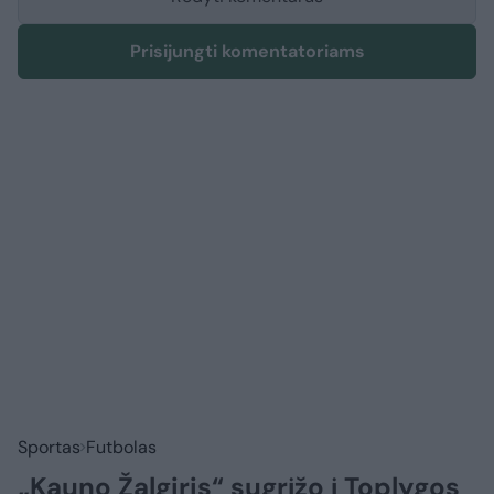
Prisijungti komentatoriams
Sportas
Futbolas
„Kauno Žalgiris“ sugrįžo į Toplygos