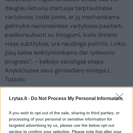
daugiau lietuvių startuoja tarptautinėse
varžybose, todėl jiems, ar jų mechanikams
galimybė nacionalinėse varžybose pasitarti,
pasikonsultuoti su žmogumi, kuris išmano
visas subtilybes, yra naudinga patirtis. Linkiu
jūsų šalies lenktynininkams dar ryškesnio
progreso“, – kalbėjo savaitgalį etape
Anykščiuose savo gimtadienį minėjęs L.
Tuzzolo.
Lrytas.lt -
Do Not Process My Personal Information
Susiję straipsniai
If you wish to opt-out of the sale, sharing to third parties, or
processing of your personal or sensitive information for
targeted advertising by us, please use the below opt-out
section to confirm your selection. Please note that after your