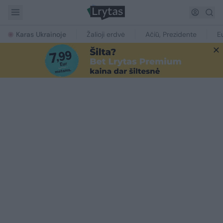
Karas Ukrainoje
Žalioji erdvė
Ačiū, Prezidente
E