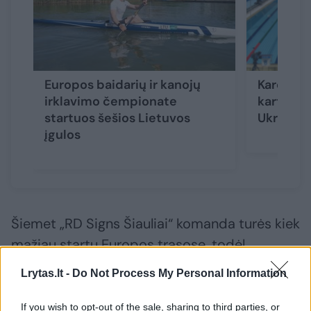
Europos baidarių ir kanojų
Kare prie
irklavimo čempionate
kartus o
startuos šešios Lietuvos
Ukrainos
įgulos
Šiemet „RD Signs Šiauliai“ komanda turės kiek
mažiau startų Europos trasose, todėl
lenktynėms Palangoje ruošiasi itin atsakingai.
Lrytas.lt -
Do Not Process My Personal Information
If you wish to opt-out of the sale, sharing to third parties, or