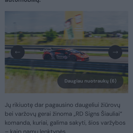
Daugiau nuotraukų (6)
Jų rikiuotę dar pagausino daugeliui žiūrovų
bei varžovų gerai žinoma „RD Signs Šiauliai“
komanda, kuriai, galima sakyti, šios varžybos
– kaip namų lenktynės.