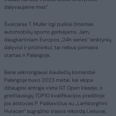
dalyvaujame mes“.
Šveicaras T. Muller irgi puikiai žinomas
automobilių sporto gerbėjams. Jam,
daugkartiniam Europos „24h series“ lenktynių
dalyviui ir prizininkui, tai nebus pirmasis
startas ir Palangoje.
Bene sėkmingiausi šiauliečių komandai
Palangoje buvo 2023 metai, kai ekipa
džiaugėsi antrąja vieta GT Open klasėje, o
greičiausiųjų TOP10 kvalifikacijos pradžioje
jos atstovas P. Paškevičius su „Lamborghini
Huracan“ sugrąžino trasos rekordą Lietuvai,