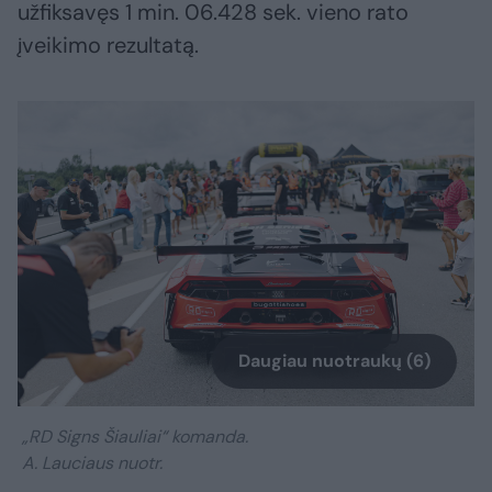
užfiksavęs 1 min. 06.428 sek. vieno rato
įveikimo rezultatą.
Daugiau nuotraukų (6)
„RD Signs Šiauliai“ komanda.
A. Lauciaus nuotr.