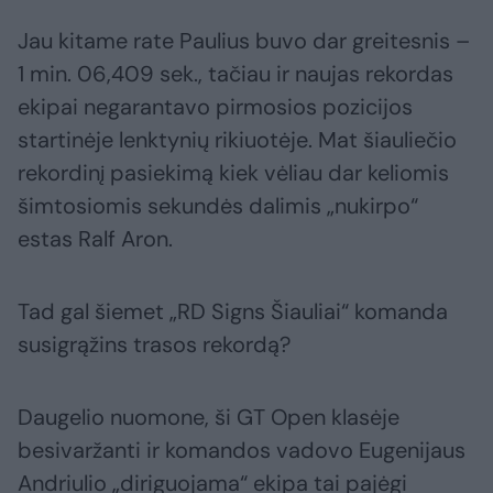
Jau kitame rate Paulius buvo dar greitesnis –
1 min. 06,409 sek., tačiau ir naujas rekordas
ekipai negarantavo pirmosios pozicijos
startinėje lenktynių rikiuotėje. Mat šiauliečio
rekordinį pasiekimą kiek vėliau dar keliomis
šimtosiomis sekundės dalimis „nukirpo“
estas Ralf Aron.
Tad gal šiemet „RD Signs Šiauliai“ komanda
susigrąžins trasos rekordą?
Daugelio nuomone, ši GT Open klasėje
besivaržanti ir komandos vadovo Eugenijaus
Andriulio „diriguojama“ ekipa tai pajėgi