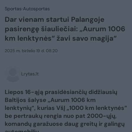
Sportas
Autosportas
Dar vienam startui Palangoje
pasirengę šiauliečiai: „Aurum 1006
km lenktynės“ žavi savo magija“
2025 m. birželio 19 d. 08:20
Lrytas.lt
Liepos 16-ąją prasidėsiančių didžiausių
Baltijos šalyse „Aurum 1006 km
lenktynių“, kurias VšĮ „1000 km lenktynės“
be pertraukų rengia nuo pat 2000-ųjų,
komandų garažuose daug greitų ir galingų
automobilių.