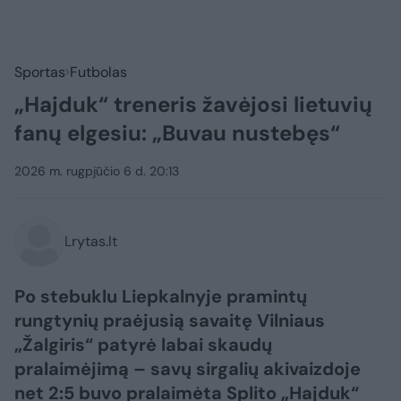
Sportas
Futbolas
„Hajduk“ treneris žavėjosi lietuvių
fanų elgesiu: „Buvau nustebęs“
2026 m. rugpjūčio 6 d. 20:13
Lrytas.lt
Po stebuklu Liepkalnyje pramintų
rungtynių praėjusią savaitę Vilniaus
„Žalgiris“ patyrė labai skaudų
pralaimėjimą – savų sirgalių akivaizdoje
net 2:5 buvo pralaimėta Splito „Hajduk“