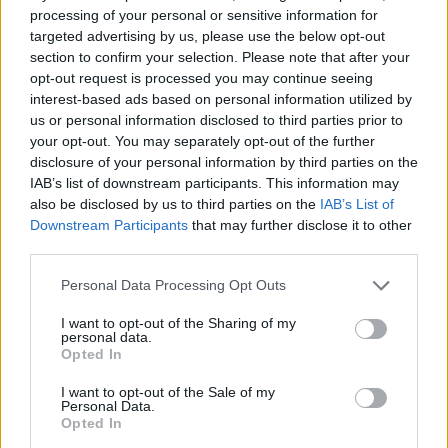
A.Butkevičiaus nuomone tikėtis sėkmės
processing of your personal or sensitive information for
įgalina ir tai, kad ekipos sudėtis jau ne pirmus
targeted advertising by us, please use the below opt-out
išlieka bemaž stabili. Be paties Audriaus
section to confirm your selection. Please note that after your
opt-out request is processed you may continue seeing
„Lamborghini Huracan GT3“ šiemet Palangoje
interest-based ads based on personal information utilized by
vairuos Paulius Paškevičius, Paulius Ruškys ir,
us or personal information disclosed to third parties prior to
your opt-out. You may separately opt-out of the further
kaip ir pernai, Šveicarijos sportininkas Timo
disclosure of your personal information by third parties on the
Muller.
IAB’s list of downstream participants. This information may
also be disclosed by us to third parties on the
IAB’s List of
Downstream Participants
that may further disclose it to other
third parties.
Personal Data Processing Opt Outs
I want to opt-out of the Sharing of my
personal data.
Opted In
I want to opt-out of the Sale of my
Personal Data.
Opted In