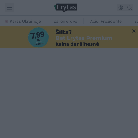
Karas Ukrainoje
Žalioji erdvė
Ačiū, Prezidente
E