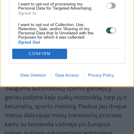
I want to opt-out of processing my
Daugiau nuotraukų (6)
Personal Data for Targeted Advertising.
Opted In
I want to opt-out of Collection, Use,
„RD Signs Šiauliai“ komanda.
Retention, Sale, and/or Sharing of my
A. Lauciaus nuotr.
Personal Data that Is Unrelated with the
Purposes for which it was collected.
Opted Out
„Ekipos debiutantas R. Ruškys pakeitė
CONFIRM
Deividą Jocių, tačiau Paulius, regis, jau
senokai nusipelnė piloto vietos mūsų ekipoje,
Data Deletion
Data Access
Privacy Policy
– sako A. Butkevičius. – Nepaisant, jog
dauguma automobilių sporto gerbėjų jį
geriau pažįsta kaip puikų motociklų, tarp jų ir
keturračių, sporto meistrą, Paulius jau dvejus
metus dalyvauja mūsų treniruočių procese,
kartu su komanda važinėja po Europos
trasas, kuriose vykstančiose lenktynėse