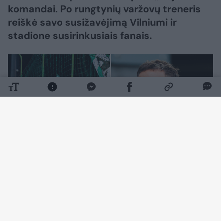
komandai. Po rungtynių varžovų treneris
reiškė savo susižavėjimą Vilniumi ir
stadione susirinkusiais fanais.
Daugiau nuotraukų (12)
Jau nuo pat pradžių svečiai iš Kroatijos