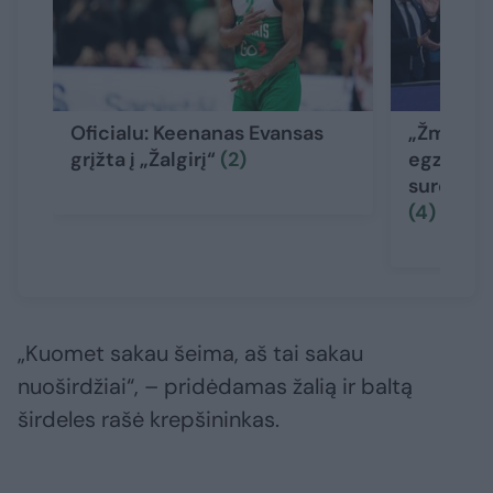
Oficialu: Keenanas Evansas
„Žmogišk
grįžta į „Žalgirį“
(2)
egzistuoj
sureagavo
(4)
„Kuomet sakau šeima, aš tai sakau
nuoširdžiai“, – pridėdamas žalią ir baltą
širdeles rašė krepšininkas.