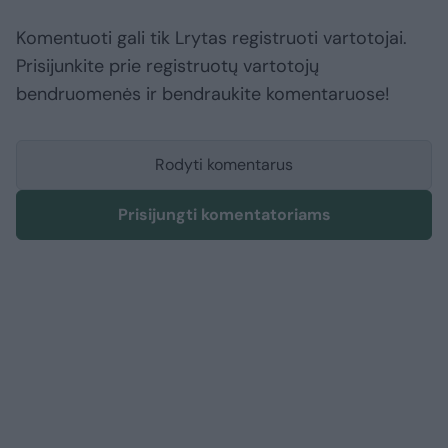
Komentuoti gali tik Lrytas registruoti vartotojai.
Prisijunkite prie registruotų vartotojų
bendruomenės ir bendraukite komentaruose!
Rodyti komentarus
Prisijungti komentatoriams