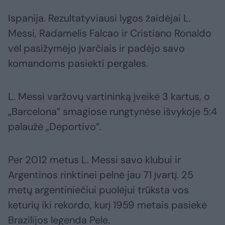
Ispanija. Rezultatyviausi lygos žaidėjai L.
Messi, Radamelis Falcao ir Cristiano Ronaldo
vėl pasižymėjo įvarčiais ir padėjo savo
komandoms pasiekti pergales.
L. Messi varžovų vartininką įveikė 3 kartus, o
„Barcelona” smagiose rungtynėse išvykoje 5:4
palaužė „Deportivo”.
Per 2012 metus L. Messi savo klubui ir
Argentinos rinktinei pelnė jau 71 įvartį. 25
metų argentiniečiui puolėjui trūksta vos
keturių iki rekordo, kurį 1959 metais pasiekė
Brazilijos legenda Pele.