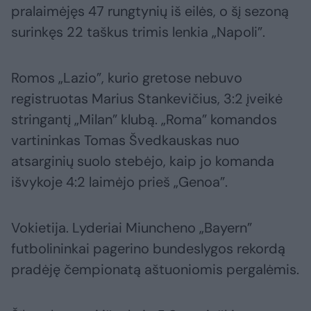
pralaimėjęs 47 rungtynių iš eilės, o šį sezoną
surinkęs 22 taškus trimis lenkia „Napoli”.
Romos „Lazio”, kurio gretose nebuvo
registruotas Marius Stankevičius, 3:2 įveikė
stringantį „Milan” klubą. „Roma” komandos
vartininkas Tomas Švedkauskas nuo
atsarginių suolo stebėjo, kaip jo komanda
išvykoje 4:2 laimėjo prieš „Genoa”.
Vokietija. Lyderiai Miuncheno „Bayern”
futbolininkai pagerino bundeslygos rekordą
pradėję čempionatą aštuoniomis pergalėmis.