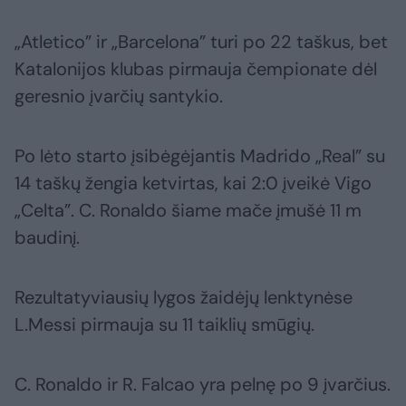
„Atletico” ir „Barcelona” turi po 22 taškus, bet
Katalonijos klubas pirmauja čempionate dėl
geresnio įvarčių santykio.
Po lėto starto įsibėgėjantis Madrido „Real” su
14 taškų žengia ketvirtas, kai 2:0 įveikė Vigo
„Celta”. C. Ronaldo šiame mače įmušė 11 m
baudinį.
Rezultatyviausių lygos žaidėjų lenktynėse
L.Messi pirmauja su 11 taiklių smūgių.
C. Ronaldo ir R. Falcao yra pelnę po 9 įvarčius.