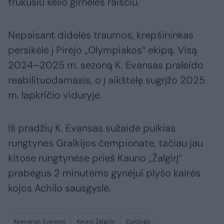
trūkusiu kelio girnelės raiščiu.
Nepaisant didelės traumos, krepšininkas
persikėlė į Pirėjo „Olympiakos“ ekipą. Visą
2024–2025 m. sezoną K. Evansas praleido
reabilituodamasis, o į aikštelę sugrįžo 2025
m. lapkričio viduryje.
Iš pradžių K. Evansas sužaidė puikias
rungtynes Graikijos čempionate, tačiau jau
kitose rungtynėse prieš Kauno „Žalgirį“
prabėgus 2 minutėms gynėjui plyšo kairės
kojos Achilo sausgyslė.
Keenanas Evansas
Kauno Žalgiris
Eurolyga