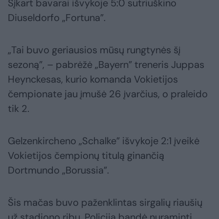
Šįkart bavarai išvykoje 5:0 sutriuškino
Diuseldorfo „Fortuna”.
„Tai buvo geriausios mūsų rungtynės šį
sezoną”, – pabrėžė „Bayern” treneris Juppas
Heynckesas, kurio komanda Vokietijos
čempionate jau įmušė 26 įvarčius, o praleido
tik 2.
Gelzenkircheno „Schalke” išvykoje 2:1 įveikė
Vokietijos čempionų titulą ginančią
Dortmundo „Borussia”.
Šis mačas buvo paženklintas sirgalių riaušių
už stadiono ribų. Policija bandė nuraminti