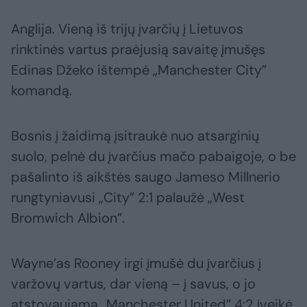
Anglija. Vieną iš trijų įvarčių į Lietuvos
rinktinės vartus praėjusią savaitę įmušęs
Edinas Džeko ištempė „Manchester City”
komandą.
Bosnis į žaidimą įsitraukė nuo atsarginių
suolo, pelnė du įvarčius mačo pabaigoje, o be
pašalinto iš aikštės saugo Jameso Millnerio
rungtyniavusi „City” 2:1 palaužė „West
Bromwich Albion”.
Wayne’as Rooney irgi įmušė du įvarčius į
varžovų vartus, dar vieną – į savus, o jo
atstovaujama „Manchester United” 4:2 įveikė