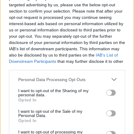
targeted advertising by us, please use the below opt-out
„Getafe” – Valensijos „Levante” 0:1, La
section to confirm your selection. Please note that after your
Korunjos „Deportivo” – „Barcelona” 4:5,
opt-out request is processed you may continue seeing
interest-based ads based on personal information utilized by
„Malaga” – „Valladolid” 2:1, Madrido „Real” –
us or personal information disclosed to third parties prior to
Vigo „Celta” 2:0, „Valencia” – Bilbao „Athletic”
your opt-out. You may separately opt-out of the further
3:2.
disclosure of your personal information by third parties on the
IAB’s list of downstream participants. This information may
also be disclosed by us to third parties on the
IAB’s List of
Downstream Participants
that may further disclose it to other
Pirmauja: 1. „Barcelona” – 22 (8), 2. Madrido
third parties.
„Atletico” – 22 (8), 3. „Malaga” – 17 (8), 4.
Madrido „Real” – 14 (8).
Personal Data Processing Opt Outs
I want to opt-out of the Sharing of my
personal data.
Italijos čempionatas. 8-asis turas. „Genoa” –
Opted In
„Roma” (T.Švedkauskas liko tarp atsarginių)
I want to opt-out of the Sale of my
Personal Data.
2:4, Veronos „Chievo” – „Fiorentina” 1:1, Milano
Opted In
„Inter” – „Catania” 2:0, „Palermo” – „Torino”
I want to opt-out of processing my