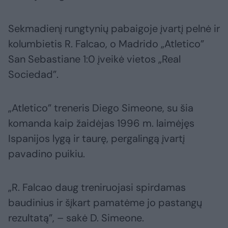
Sekmadienį rungtynių pabaigoje įvartį pelnė ir
kolumbietis R. Falcao, o Madrido „Atletico”
San Sebastiane 1:0 įveikė vietos „Real
Sociedad”.
„Atletico” treneris Diego Simeone, su šia
komanda kaip žaidėjas 1996 m. laimėjęs
Ispanijos lygą ir taurę, pergalingą įvartį
pavadino puikiu.
„R. Falcao daug treniruojasi spirdamas
baudinius ir šįkart pamatėme jo pastangų
rezultatą”, – sakė D. Simeone.