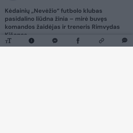
Kėdainių „Nevėžio“ futbolo klubas
pasidalino liūdna žinia – mirė buvęs
komandos žaidėjas ir treneris Rimvydas
Kišonas.
Daugiau nuotraukų (1)