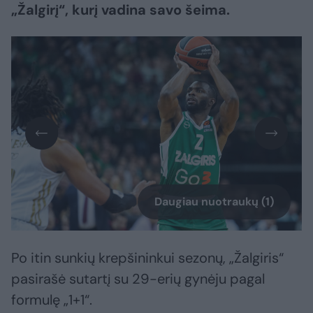
„Žalgirį“, kurį vadina savo šeima.
Daugiau nuotraukų (1)
Po itin sunkių krepšininkui sezonų, „Žalgiris“
pasirašė sutartį su 29-erių gynėju pagal
formulę „1+1“.