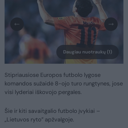
Daugiau nuotraukų (1)
Stipriausiose Europos futbolo lygose
komandos sužaidė 8-ojo turo rungtynes, jose
visi lyderiai iškovojo pergales.
Šie ir kiti savaitgalio futbolo įvykiai –
„Lietuvos ryto” apžvalgoje.