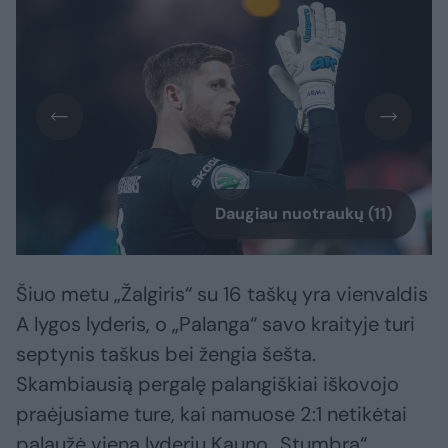
Daugiau nuotraukų (11)
Šiuo metu „Žalgiris“ su 16 taškų yra vienvaldis
A lygos lyderis, o „Palanga“ savo kraityje turi
septynis taškus bei žengia šešta.
Skambiausią pergalę palangiškiai iškovojo
praėjusiame ture, kai namuose 2:1 netikėtai
palaužė vieną lyderių Kauno „Stumbrą“.