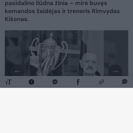
pasidalino liūdna žinia – mirė buvęs
komandos žaidėjas ir treneris Rimvydas
Kišonas.
Daugiau nuotraukų (1)
Futbolo specialistui buvo 63 metai.