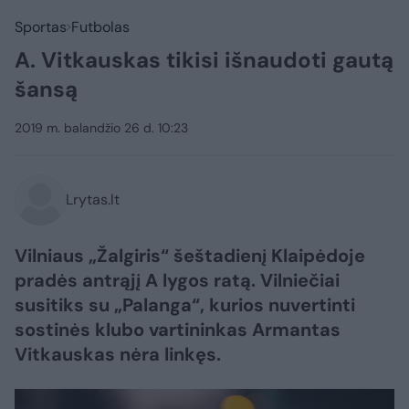
Sportas
Futbolas
A. Vitkauskas tikisi išnaudoti gautą
šansą
2019 m. balandžio 26 d. 10:23
Lrytas.lt
Vilniaus „Žalgiris“ šeštadienį Klaipėdoje
pradės antrąjį A lygos ratą. Vilniečiai
susitiks su „Palanga“, kurios nuvertinti
sostinės klubo vartininkas Armantas
Vitkauskas nėra linkęs.