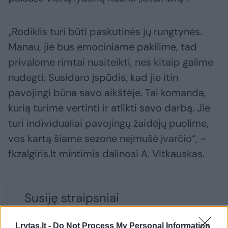
„Rodiklis turi būti paskutinės jų rungtynės.
Manau, jie bus emociniame pakilime, tad
privalome rimtai nusiteikti, nes kitaip galime
nudegti. Susidaro įspūdis, kad jie itin
pavojingi būna savo aikštėje. Tai komanda,
kurią turime vertinti ir atlikti savo darbą. Jie
turi individualiai pavojingų žaidėjų puolime,
vos kartą šiame sezone neįmušė įvarčio“, –
fkzalgiris.lt mintimis dalinosi A. Vitkauskas.
Susiję straipsniai
Lrytas.lt -
Do Not Process My Personal Information