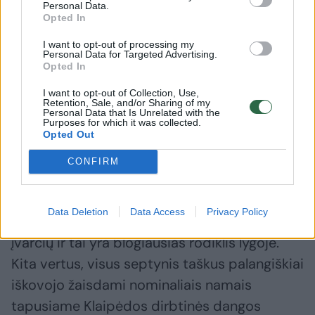
atsarginių žaidėjų suolo, tačiau pastaruoju
Personal Data.
Opted In
metu būtent jis gina komandos vartus.
I want to opt-out of processing my
Personal Data for Targeted Advertising.
Opted In
„Asmeniškai jaučiuosi gerai. Kai nežaidžiau
sezono pradžioje tikrai nepuoliau į paniką, o
I want to opt-out of Collection, Use,
Retention, Sale, and/or Sharing of my
daug treniravausi ir laukiau šanso, kurį dabar
Personal Data that Is Unrelated with the
Purposes for which it was collected.
bandau išnaudoti. Sveika konkurencija yra
Opted Out
geras dalykas ir priverčia pasitempti“, – apie
CONFIRM
situaciją klube kalbėjo jis.
Data Deletion
Data Access
Privacy Policy
Šiame sezone „Palanga“ praleido net 20
įvarčių ir tai yra blogiausias rodiklis lygoje.
Kita vertus, visus septynis taškus palangiškiai
iškovojo žaisdami nominaliais namais
tapusiame Klaipėdos dirbtinės dangos