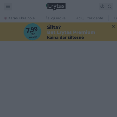
Karas Ukrainoje
Žalioji erdvė
Ačiū, Prezidente
E