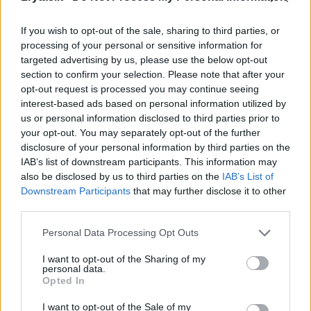
If you wish to opt-out of the sale, sharing to third parties, or
processing of your personal or sensitive information for
targeted advertising by us, please use the below opt-out
section to confirm your selection. Please note that after your
opt-out request is processed you may continue seeing
interest-based ads based on personal information utilized by
us or personal information disclosed to third parties prior to
„Kauno Žalgirio“ futbolininkas
UEFA lic
your opt-out. You may separately opt-out of the further
D. Romanovskis: „Pirmasis
penkiems
disclosure of your personal information by third parties on the
IAB’s list of downstream participants. This information may
ratas buvo neblogas, bet
also be disclosed by us to third parties on the
IAB’s List of
galime geriau“
Downstream Participants
that may further disclose it to other
third parties.
Personal Data Processing Opt Outs
I want to opt-out of the Sharing of my
Nors sezono pradžioje ilgametis „Žalgirio“
personal data.
Opted In
vartų sargas rungtynes stebėjo nuo
I want to opt-out of the Sale of my