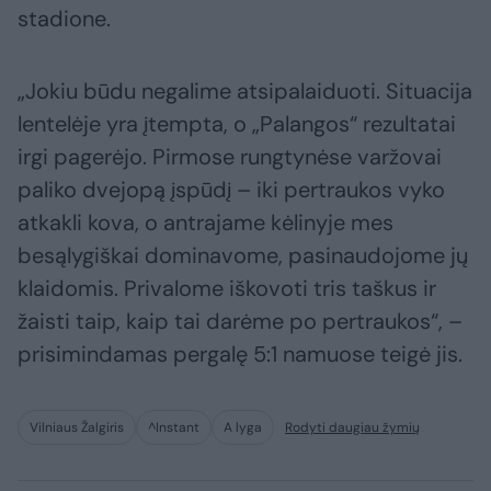
stadione.
„Jokiu būdu negalime atsipalaiduoti. Situacija
lentelėje yra įtempta, o „Palangos“ rezultatai
irgi pagerėjo. Pirmose rungtynėse varžovai
paliko dvejopą įspūdį – iki pertraukos vyko
atkakli kova, o antrajame kėlinyje mes
besąlygiškai dominavome, pasinaudojome jų
klaidomis. Privalome iškovoti tris taškus ir
žaisti taip, kaip tai darėme po pertraukos“, –
prisimindamas pergalę 5:1 namuose teigė jis.
Vilniaus Žalgiris
^Instant
A lyga
Rodyti daugiau žymių