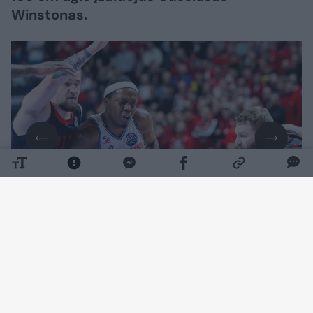
Winstonas.
Daugiau nuotraukų (7)
Vilniaus krepšinio gerbėjams šis amerikietis
jau pažįstamas iš tarpusavio kovų aikštelėje.
Atstovaudamas Emilijos Redžo „Reggiana“