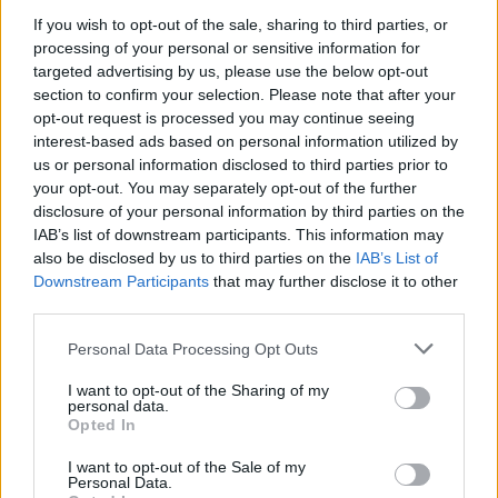
If you wish to opt-out of the sale, sharing to third parties, or
Susiję straipsniai
processing of your personal or sensitive information for
targeted advertising by us, please use the below opt-out
section to confirm your selection. Please note that after your
opt-out request is processed you may continue seeing
interest-based ads based on personal information utilized by
us or personal information disclosed to third parties prior to
your opt-out. You may separately opt-out of the further
disclosure of your personal information by third parties on the
IAB’s list of downstream participants. This information may
also be disclosed by us to third parties on the
IAB’s List of
Downstream Participants
that may further disclose it to other
third parties.
Pas C. Ronaldo į aikštę puolęs
Europos 
lietuvis sulaukė net dviejų
anglai ne
Personal Data Processing Opt Outs
pasekėjų Algarvės stadione
prancūza
I want to opt-out of the Sharing of my
personal data.
Opted In
I want to opt-out of the Sale of my
Personal Data.