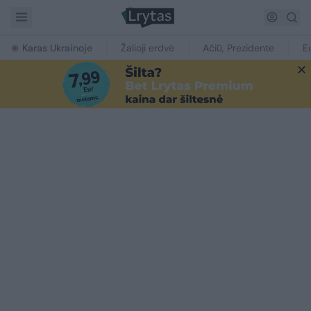
Karas Ukrainoje
Žalioji erdvė
Ačiū, Prezidente
E