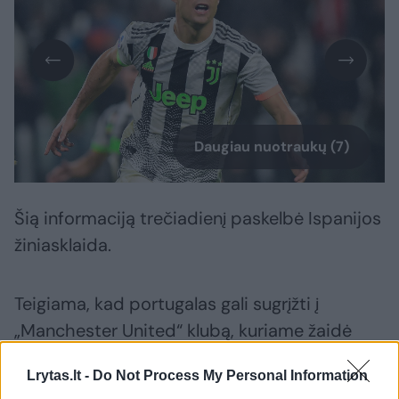
Daugiau nuotraukų (7)
Šią informaciją trečiadienį paskelbė Ispanijos
žiniasklaida.
Teigiama, kad portugalas gali sugrįžti į
„Manchester United“ klubą, kuriame žaidė
2003-2009 metais.
Lrytas.lt -
Do Not Process My Personal Information