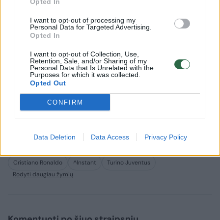
Opted In
Tiesa, teigiama, kad jo sprendimui turės
I want to opt-out of processing my
įtakos tai, kaip „Juventus“ klubas finišuos
Personal Data for Targeted Advertising.
Opted In
UEFA Čempionų lygoje, be to, kokie santykiai
bus tarp jo ir komandos trenerio Maurizio
I want to opt-out of Collection, Use,
Retention, Sale, and/or Sharing of my
Sarri.
Personal Data that Is Unrelated with the
Purposes for which it was collected.
Opted Out
Pastaruoju metu žaidėjas priekaištavo
CONFIRM
treneriui dėl jo sprendimų treniruojant
komandą.
Data Deletion
Data Access
Privacy Policy
Cristiano Ronaldo
^Instant
Turino Juventus
Rodyti daugiau žymių
Komentuoti po šiuo straipsniu