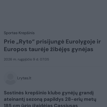
Sportas
Krepšinis
Prie „Ryto“ prisijungė Eurolygoje ir
Europos taurėje žibėjęs gynėjas
2026 m. rugpjūčio 9 d. 07:05
Lrytas.lt
Sostinės krepšinio klubo gynėjų grandį
ateinantį sezoną papildys 28-erių metų
185 cm ūgio įžaidėjas Cassiusas