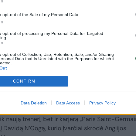
In
o opt-out of the Sale of my Personal Data.
In
to opt-out of processing my Personal Data for Targeted
ing.
In
o opt-out of Collection, Use, Retention, Sale, and/or Sharing
ersonal Data that Is Unrelated with the Purposes for which it
lected.
Out
CONFIRM
Data Deletion
Data Access
Privacy Policy
tik naują trenerį, bet ir karjerą „Paris Saint-Germai
į Davidą N’Gogą, kurio įvarčiai skrodė Anglijos