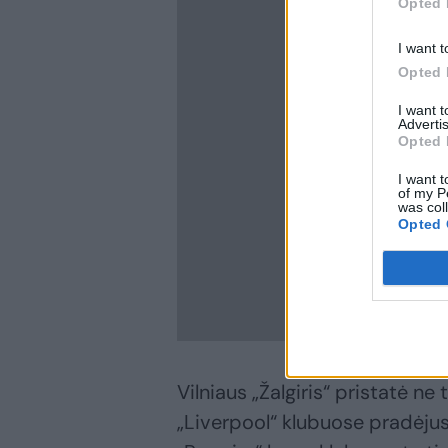
Opted 
I want t
Opted 
I want 
Advertis
Opted 
I want t
of my P
was col
Opted 
Vilniaus „Žalgiris“ pristatė ne 
„Liverpool“ klubuose pradėjus