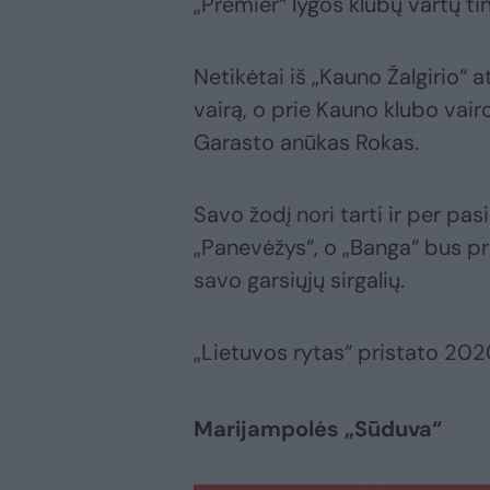
„Premier“ lygos klubų vartų tin
Netikėtai iš „Kauno Žalgirio“ 
vairą, o prie Kauno klubo vair
Garasto anūkas Rokas.
Savo žodį nori tarti ir per p
„Panevėžys“, o „Banga“ bus p
savo garsiųjų sirgalių.
„Lietuvos rytas“ pristato 202
Marijampolės „Sūduva“​