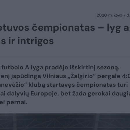
2020 m. kovo 7 d.
etuvos čempionatas – lyg a
s ir intrigos
 futbolo A lyga pradėjo išskirtinį sezoną.
enį įspūdinga Vilniaus „Žalgirio“ pergale 4:
anevėžio“ klubą startavęs čempionatas turi
ai dalyvių Europoje, bet žada gerokai daugi
ei pernai.