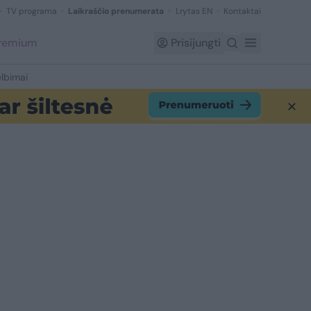
TV programa
Laikraščio prenumerata
Lrytas EN
Kontaktai
Premium
Prisijungti
lbimai