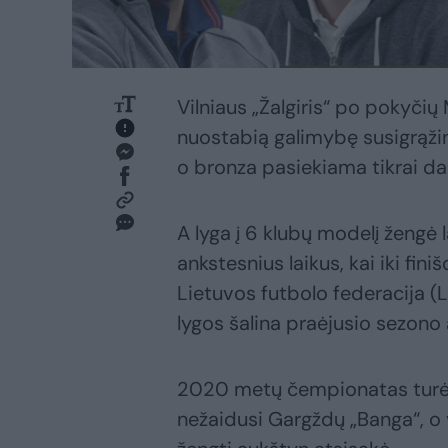
Vilniaus „Žalgiris“ po pokyči
nuostabią galimybę susigrąžinti
o bronza pasiekiama tikrai da
A lyga į 6 klubų modelį žengė
ankstesnius laikus, kai iki fi
Lietuvos futbolo federacija (
lygos šalina praėjusio sezono 
2020 metų čempionatas turės 
nežaidusi Gargždų „Banga“, o v