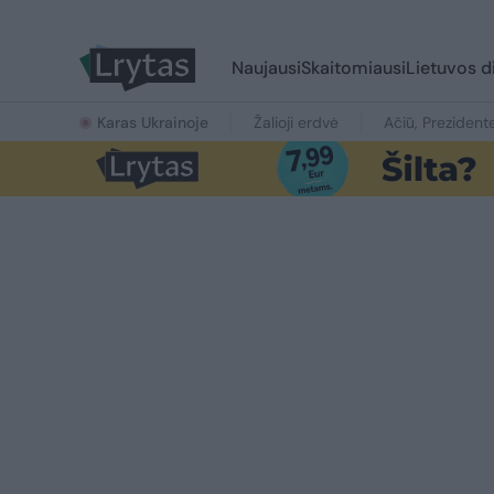
Naujausi
Skaitomiausi
Lietuvos d
Karas Ukrainoje
Žalioji erdvė
Ačiū, Prezident