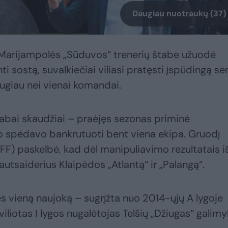
Daugiau nuotraukų (37)
ų Marijampolės „Sūduvos“ trenerių štabe užuodė
 sostą, suvalkiečiai viliasi pratęsti įspūdingą ser
ugiau nei vienai komandai.
 labai skaudžiai – praėjęs sezonas priminė
nišo spėdavo bankrutuoti bent viena ekipa. Gruodį
LFF) paskelbė, kad dėl manipuliavimo rezultatais i
autsaiderius Klaipėdos „Atlantą“ ir „Palangą“.
vieną naujoką – sugrįžta nuo 2014-ųjų A lygoje
iliotas I lygos nugalėtojas Telšių „Džiugas“ galim