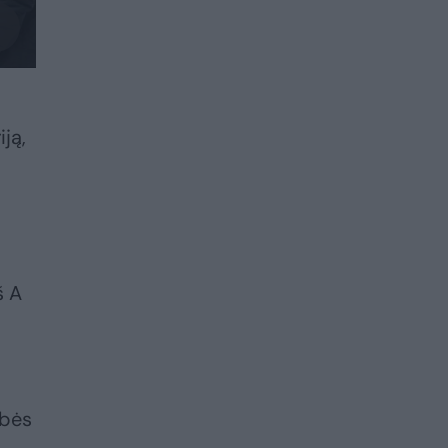
iją,
š A
ybės