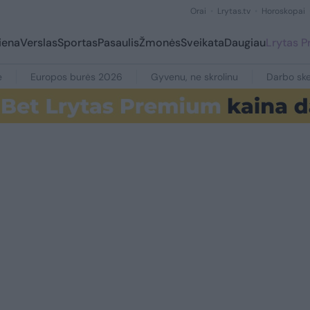
Orai
Lrytas.tv
Horoskopai
iena
Verslas
Sportas
Pasaulis
Žmonės
Sveikata
Daugiau
Lrytas 
e
Europos burės 2026
Gyvenu, ne skrolinu
Darbo ske