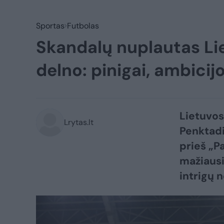
Sportas
Futbolas
Skandalų nuplautas Li
delno: pinigai, ambicijo
Lietuvos
Lrytas.lt
Penktadi
prieš „P
mažiausi
intrigų n