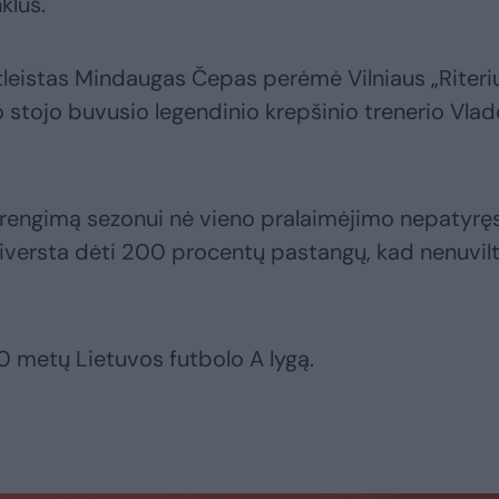
klus.
atleistas Mindaugas Čepas perėmė Vilniaus „Riteri
o stojo buvusio legendinio krepšinio trenerio Vla
asirengimą sezonui nė vieno pralaimėjimo nepatyrę
riversta dėti 200 procentų pastangų, kad nenuvil
0 metų Lietuvos futbolo A lygą.