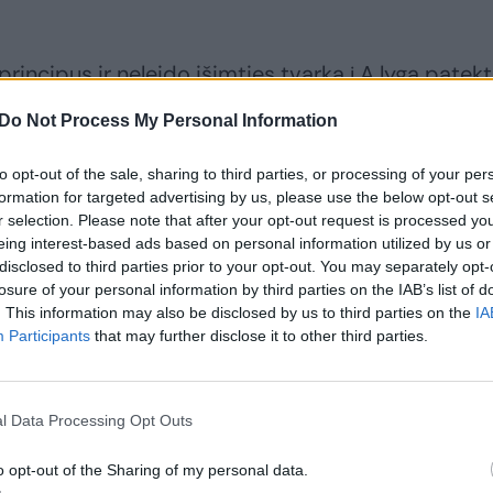
incipus ir neleido išimties tvarka į A lygą patekt
iam „Atlantui“. Subyrėjus Kauno „Stumbrui“ A lygoje
Do Not Process My Personal Information
bas – „Kauno Žalgiris“.
to opt-out of the sale, sharing to third parties, or processing of your per
formation for targeted advertising by us, please use the below opt-out s
e įdomybių netrūksta. „Sūduva“ visas viltis sudėjo
r selection. Please note that after your opt-out request is processed y
 kuriam teko užimti, atrodė, nepakeičiamo Vladim
eing interest-based ads based on personal information utilized by us or
disclosed to third parties prior to your opt-out. You may separately opt-
losure of your personal information by third parties on the IAB’s list of
. This information may also be disclosed by us to third parties on the
IA
Participants
that may further disclose it to other third parties.
o“ futbolininkai džiūgauja sugrąžinę LFF Supertau
l Data Processing Opt Outs
o opt-out of the Sharing of my personal data.