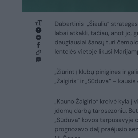
Dabartinis „Šiaulių“ stratega
labai atkakli, tačiau, anot jo, 
daugiausiai šansų turi čempion
lentelės vietoje likusi Marija
„Žiūrint į klubų pinigines ir 
„Žalgiris“ ir „Sūduva“ – kausi
„Kauno Žalgirio“ kreivė kyla į 
įdomų darbą tarpsezoniu. Bet 
„Sūduva“ kovos tarpusavyje d
prognozavo dalį praėjusio sezo