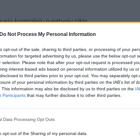
sio kontrolinių rungtynių ciklo
 neskindavo pergalių prieš sąlyginai
Do Not Process My Personal Information
“ treneris to nesureikšmino ir pateikė
e rungtynėse žaidi kortomis iš sausainių.
to opt-out of the sale, sharing to third parties, or processing of your per
formation for targeted advertising by us, please use the below opt-out s
di kortomis žaisti iš pinigų. Žaidėjus
r selection. Please note that after your opt-out request is processed y
čia“.
eing interest-based ads based on personal information utilized by us or
disclosed to third parties prior to your opt-out. You may separately opt-
losure of your personal information by third parties on the IAB’s list of
. This information may also be disclosed by us to third parties on the
IA
Participants
that may further disclose it to other third parties.
l Data Processing Opt Outs
o opt-out of the Sharing of my personal data.