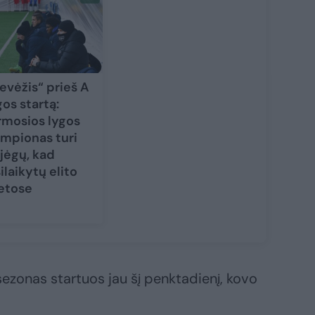
evėžis“ prieš A
gos startą:
rmosios lygos
mpionas turi
jėgų, kad
silaikytų elito
etose
ezonas startuos jau šį penktadienį, kovo