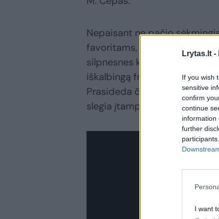
M. Čepas.
Nepaisant ne pačio sėkmingiau
favoritams, kai grandai dažnai
Lrytas.lt -
silpnesnes komandas, „Šiaulių
iškalbingą frazę: „Kontrolinės
If you wish 
sensitive in
Prasideda čempionatas – prade
confirm you
slegia įtampa ir viskas apsiver
continue se
information 
further disc
participants
Downstream 
Persona
I want t