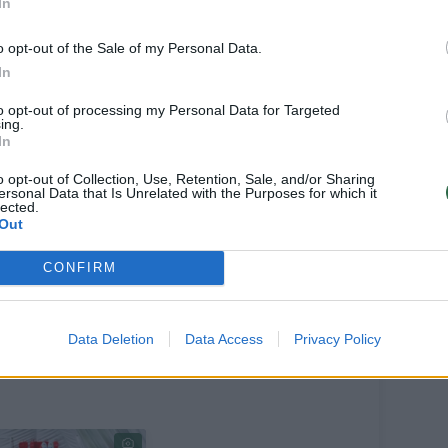
In
o opt-out of the Sale of my Personal Data.
In
to opt-out of processing my Personal Data for Targeted
ing.
In
o opt-out of Collection, Use, Retention, Sale, and/or Sharing
no Žalgirio“, „Panevėžio“, „Riterių“ bei
ersonal Data that Is Unrelated with the Purposes for which it
lected.
pagerinti praėjusiame sezone pasiektas
Out
“ išskyrė Kauno rajono „Hegelmann Litauen“
CONFIRM
ėtis iš Kėdainių „Nevėžio“, Telšių „Džiugo“
Data Deletion
Data Access
Privacy Policy