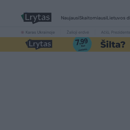
Naujausi
Skaitomiausi
Lietuvos d
Karas Ukrainoje
Žalioji erdvė
Ačiū, Prezident