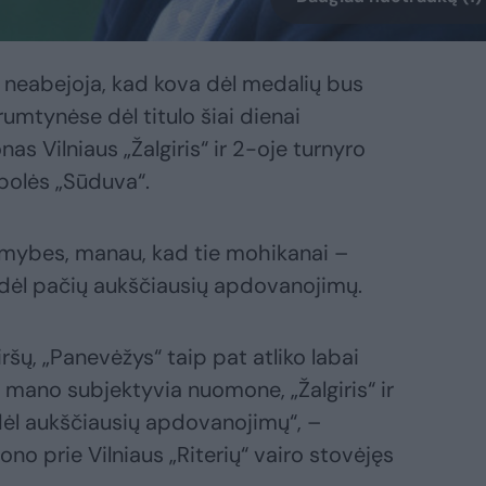
s neabejoja, kad kova dėl medalių bus
grumtynėse dėl titulo šiai dienai
as Vilniaus „Žalgiris“ ir 2-oje turnyro
mpolės „Sūduva“.
galimybes, manau, kad tie mohikanai –
s dėl pačių aukščiausių apdovanojimų.
viršų, „Panevėžys“ taip pat atliko labai
mano subjektyvia nuomone, „Žalgiris“ ir
ėl aukščiausių apdovanojimų“, –
no prie Vilniaus „Riterių“ vairo stovėjęs