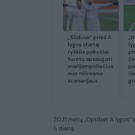
„Sūduva“ prieš A
„N
lygos startą:
ly
ryškūs pokyčiai
pi
turėtų apsaugoti
če
marijampoliečius
pa
nuo niūresnio
iš
scenarijaus
gr
2021 metų „Optibet A lygos“ s
5 dieną.