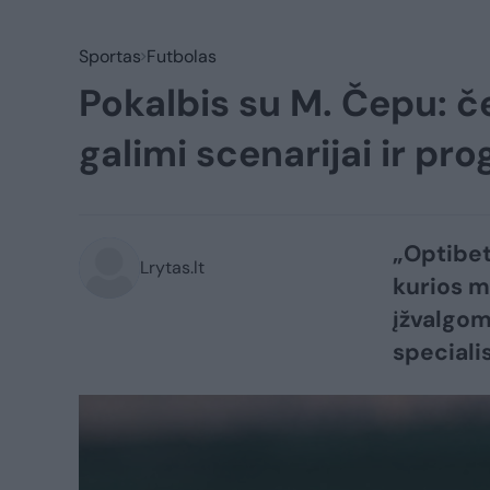
Sportas
Futbolas
Pokalbis su M. Čepu: 
galimi scenarijai ir pr
„Optibet
Lrytas.lt
kurios m
įžvalgom
speciali