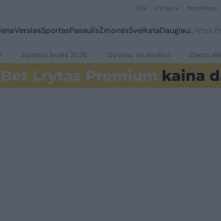
Orai
Lrytas.tv
Horoskopai
iena
Verslas
Sportas
Pasaulis
Žmonės
Sveikata
Daugiau
Lrytas 
e
Europos burės 2026
Gyvenu, ne skrolinu
Darbo ske