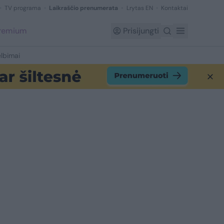
TV programa
Laikraščio prenumerata
Lrytas EN
Kontaktai
Premium
Prisijungti
lbimai