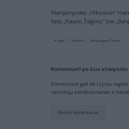
Marijampolės „Hikvision“ man
tarp „Kauno Žalgirio“ bei „Ban
A lyga
^Instant
Mindaugas Čepas
Komentuoti po šiuo straipsniu
Komentuoti gali tik Lrytas registru
vartotojų bendruomenės ir bend
Rodyti komentarus