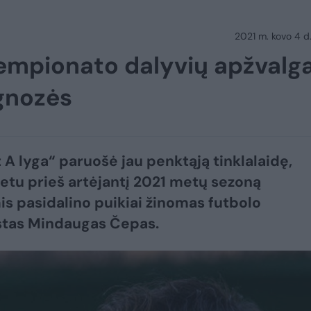
2021 m. kovo 4 d.
čempionato dalyvių apžvalga
ognozės
 A lyga“ paruošė jau penktąją tinklalaidę,
etu prieš artėjantį 2021 metų sezoną
is pasidalino puikiai žinomas futbolo
stas Mindaugas Čepas.