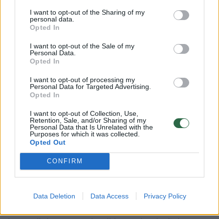
I want to opt-out of the Sharing of my
personal data.
Opted In
I want to opt-out of the Sale of my
Personal Data.
Opted In
I want to opt-out of processing my
Personal Data for Targeted Advertising.
Opted In
I want to opt-out of Collection, Use,
Kauno rajono savivaldybė yra
Retention, Sale, and/or Sharing of my
Personal Data that Is Unrelated with the
pasirengusi bendradarbiauti
Purposes for which it was collected.
Opted Out
su „Hegelmann Litauen“
CONFIRM
Data Deletion
Data Access
Privacy Policy
Victoro Basadres kariauna prastai pradėjo