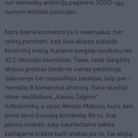
turi nemenkų ambicijų pagerinti 2020-ųjų
turnyro lentelės pozicijas.
Nors šiame kontekste jis ir neaktualus, bet
reiktų paminėti, kad šios ekipos sužaidė
kontrolinį mačą, kuriame pergalę rezultatu net
10:2 iškovojo kauniečiai. Tiesa, tada Gargždų
ekipos gretose žaidė ne vienas peržiūroje
dalyvavęs bei nepasilikęs žaidėjas, taip pat –
nemažai B komandos atstovų. Tokie skaičiai
tikrai neužliūliuos „Kauno Žalgirio“
futbolininkų, o ypač Renato Matoso, kuris žais
prieš savo buvusią komandą. Be to, bus
įdomu stebėti, kaip kauniečiams seksis
kairiajame krašte kurti atakas po to, kai ekipą