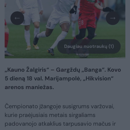
Daugiau nuotraukų (1)
„Kauno Žalgiris“ – Gargždų „Banga“. Kovo
5 dieną 18 val. Marijampolė, „Hikvision“
arenos maniežas.
Čempionato įžangoje susigrums varžovai,
kurie praėjusiais metais sirgaliams
padovanojo atkaklius tarpusavio mačus ir