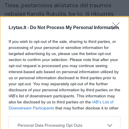
Tiesa, pastarosios akistatos dėl traumos
nebaigė Karolis Rukuiža, be to, iš rikiuotės
ilgam iškritęs puolimo lyderis Evaldas Kugys
Lrytas.lt -
Do Not Process My Personal Information
dar kurį laiką nepadės komandai.
If you wish to opt-out of the sale, sharing to third parties, or
processing of your personal or sensitive information for
Marijampolės „Sūduva“ – „Panevėžys“.
targeted advertising by us, please use the below opt-out
Kovo 7 dieną 15 val. Marijampolė,
section to confirm your selection. Please note that after your
opt-out request is processed you may continue seeing
„Hikvision“ arenos maniežas.
interest-based ads based on personal information utilized by
us or personal information disclosed to third parties prior to
your opt-out. You may separately opt-out of the further
Savaitgalio mačų seriją užbaigs intriguojantis
disclosure of your personal information by third parties on the
susidūrimas – sustiprėjęs „Panevėžys“ mes
IAB’s list of downstream participants. This information may
also be disclosed by us to third parties on the
IAB’s List of
iššūkį vicečempionei „Sūduvai“.
Downstream Participants
that may further disclose it to other
third parties.
Personal Data Processing Opt Outs
Susiję straipsniai