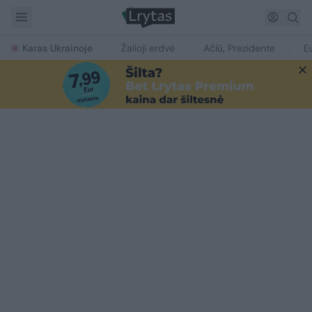
Karas Ukrainoje
Žalioji erdvė
Ačiū, Prezidente
E