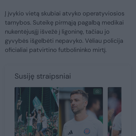
Į įvykio vietą skubiai atvyko operatyviosios
tarnybos. Suteikę pirmąją pagalbą medikai
nukentėjusįjį išvežė į ligoninę, tačiau jo
gyvybės išgelbėti nepavyko. Vėliau policija
oficialiai patvirtino futbolininko mirtį.
Susiję straipsniai