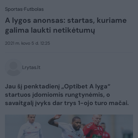
Sportas
Futbolas
A lygos anonsas: startas, kuriame
galima laukti netikėtumų
2021 m. kovo 5 d. 12:25
Lrytas.lt
Jau šį penktadienį „Optibet A lyga“
startuos įdomiomis rungtynėmis, o
savaitgalį įvyks dar trys 1-ojo turo mačai.