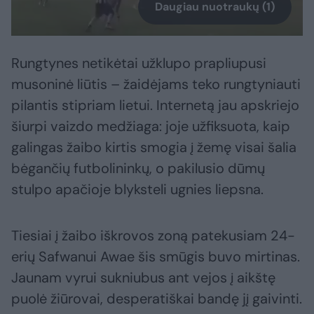
Daugiau nuotraukų (1)
Rungtynes netikėtai užklupo prapliupusi
musoninė liūtis – žaidėjams teko rungtyniauti
pilantis stipriam lietui. Internetą jau apskriejo
šiurpi vaizdo medžiaga: joje užfiksuota, kaip
galingas žaibo kirtis smogia į žemę visai šalia
bėgančių futbolininkų, o pakilusio dūmų
stulpo apačioje blyksteli ugnies liepsna.
Tiesiai į žaibo iškrovos zoną patekusiam 24-
erių Safwanui Awae šis smūgis buvo mirtinas.
Jaunam vyrui sukniubus ant vejos į aikštę
puolė žiūrovai, desperatiškai bandę jį gaivinti.