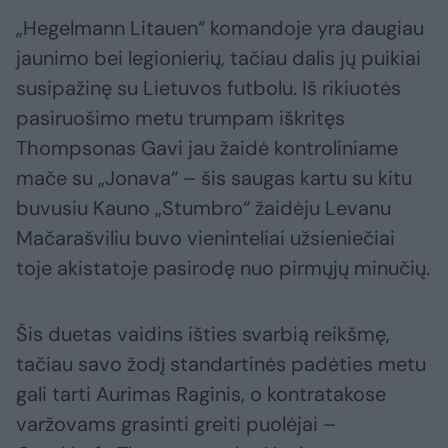
„Hegelmann Litauen“ komandoje yra daugiau
jaunimo bei legionierių, tačiau dalis jų puikiai
susipažinę su Lietuvos futbolu. Iš rikiuotės
pasiruošimo metu trumpam iškritęs
Thompsonas Gavi jau žaidė kontroliniame
mače su „Jonava“ – šis saugas kartu su kitu
buvusiu Kauno „Stumbro“ žaidėju Levanu
Mačarašviliu buvo vieninteliai užsieniečiai
toje akistatoje pasirodę nuo pirmųjų minučių.
Šis duetas vaidins išties svarbią reikšmę,
tačiau savo žodį standartinės padėties metu
gali tarti Aurimas Raginis, o kontratakose
varžovams grasinti greiti puolėjai –