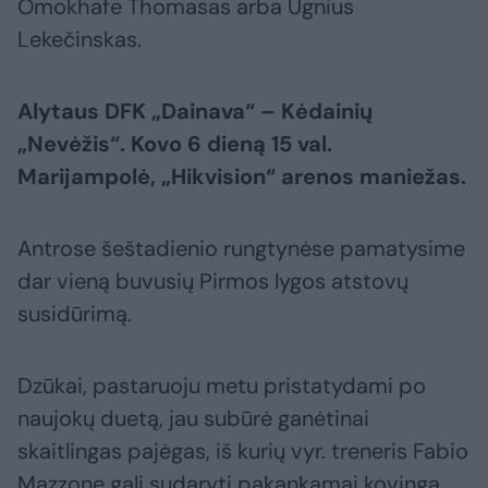
Omokhafe Thomasas arba Ugnius
Lekečinskas.
Alytaus DFK „Dainava“ – Kėdainių
„Nevėžis“. Kovo 6 dieną 15 val.
Marijampolė, „Hikvision“ arenos maniežas.
Antrose šeštadienio rungtynėse pamatysime
dar vieną buvusių Pirmos lygos atstovų
susidūrimą.
Dzūkai, pastaruoju metu pristatydami po
naujokų duetą, jau subūrė ganėtinai
skaitlingas pajėgas, iš kurių vyr. treneris Fabio
Mazzone gali sudaryti pakankamai kovingą