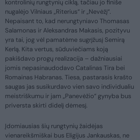
kontrolinių rungtynių ciklą, tačiau jo finiše
nugalėjo Vilniaus „Riterius“ ir „Nevėžį“.
Nepaisant to, kad nerungtyniavo Thomasas
Salamonas ir Aleksandras Makasis, pozityvu
yra tai, jog vėl pamatėme sugrįžusį Semirą
Kerlą. Kita vertus, sūduviečiams koją
pakišdavo progų realizacija – dažniausiai
jomis nepasinaudodavo Catalinas Tira bei
Romainas Habranas. Tiesa, pastarasis krašto
saugas jas susikurdavo vien savo individualiu
meistriškumu ir jam „Panevėžio“ gynyba bus
priversta skirti didelį dėmesį.
Įdomiausias šių rungtynių žaidėjas
vienareikšmiškai bus Eligijus Jankauskas, ne