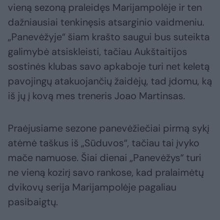
vieną sezoną praleidęs Marijampolėje ir ten
dažniausiai tenkinęsis atsarginio vaidmeniu.
„Panevėžyje“ šiam krašto saugui bus suteikta
galimybė atsiskleisti, tačiau Aukštaitijos
sostinės klubas savo apkaboje turi net keletą
pavojingų atakuojančių žaidėjų, tad įdomu, ką
iš jų į kovą mes treneris Joao Martinsas.
Praėjusiame sezone panevėžiečiai pirmą sykį
atėmė taškus iš „Sūduvos“, tačiau tai įvyko
mače namuose. Šiai dienai „Panevėžys“ turi
ne vieną kozirį savo rankose, kad pralaimėtų
dvikovų serija Marijampolėje pagaliau
pasibaigtų.