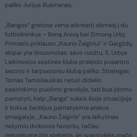
paliko Jurijus Bušmanas.
„Bangos“ gretose verta atkreipti dėmesį į du
futbolininkus – Beną Anisą bei Simoną Urbį.
Pirmasis priklauso „Kauno Žalgiriui“ ir Gargždų
ekipai yra išnuomotas, savo ruožtu, S. Urbys
Laikinosios sostinės klube praleido pusantro
sezono ir tarpsezoniu klubą paliko. Strategas
Tomas Tamošauskas neturi didelio
pasirinkimo puolimo grandyje, tad bus įdomu
pamatyti, kaip „Banga“ suksis šioje situacijoje
ir kokius žaidėjus pamatysime atakos
smaigalyje. „Kauno Žalgiris“ yra laikytinas
nežymiu dvikovos favoritu, tačiau
neturėtume itin stebėtis, jei svarstyklės mačo