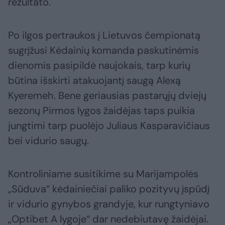
rezultato.
Po ilgos pertraukos į Lietuvos čempionatą
sugrįžusi Kėdainių komanda paskutinėmis
dienomis pasipildė naujokais, tarp kurių
būtina išskirti atakuojantį saugą Alexą
Kyeremeh. Bene geriausias pastarųjų dviejų
sezonų Pirmos lygos žaidėjas taps puikia
jungtimi tarp puolėjo Juliaus Kasparavičiaus
bei vidurio saugų.
Kontroliniame susitikime su Marijampolės
„Sūduva“ kėdainiečiai paliko pozityvų įspūdį
ir vidurio gynybos grandyje, kur rungtyniavo
„Optibet A lygoje“ dar nedebiutavę žaidėjai.