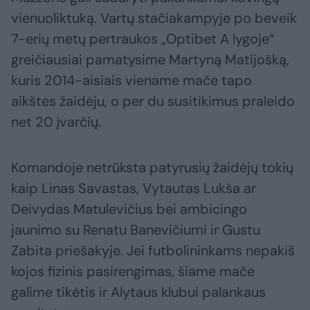
vienuoliktuką. Vartų stačiakampyje po beveik
7-erių metų pertraukos „Optibet A lygoje“
greičiausiai pamatysime Martyną Matijošką,
kuris 2014-aisiais viename mače tapo
aikštės žaidėju, o per du susitikimus praleido
net 20 įvarčių.
Komandoje netrūksta patyrusių žaidėjų tokių
kaip Linas Savastas, Vytautas Lukša ar
Deivydas Matulevičius bei ambicingo
jaunimo su Renatu Banevičiumi ir Gustu
Zabita priešakyje. Jei futbolininkams nepakiš
kojos fizinis pasirengimas, šiame mače
galime tikėtis ir Alytaus klubui palankaus