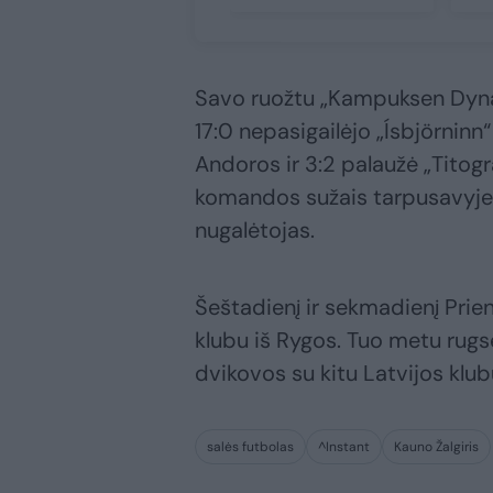
Savo ruožtu „Kampuksen Dynam
17:0 nepasigailėjo „Ísbjörninn“
Andoros ir 3:2 palaužė „Titogr
komandos sužais tarpusavyje, o
nugalėtojas.
Šeštadienį ir sekmadienį Prien
klubu iš Rygos. Tuo metu rugsė
dvikovos su kitu Latvijos klu
salės futbolas
^Instant
Kauno Žalgiris