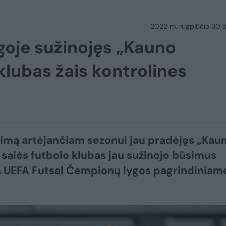
2022 m. rugpjūčio 30 d.
oje sužinojęs „Kauno
 klubas žais kontrolines
imą artėjančiam sezonui jau pradėjęs „Kau
“ salės futbolo klubas jau sužinojo būsimus
 UEFA Futsal Čempionų lygos pagrindiniam