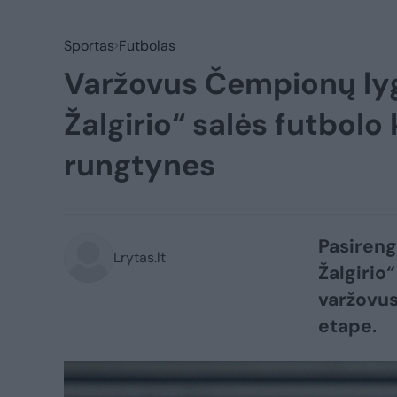
Sportas
Futbolas
Varžovus Čempionų lyg
Žalgirio“ salės futbolo
rungtynes
Pasireng
Lrytas.lt
Žalgirio
varžovus
etape.