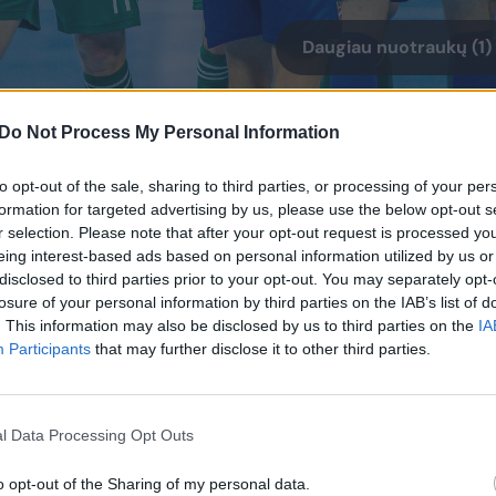
Daugiau nuotraukų (1)
inio etapo turnyras ir vėl vyks
Do Not Process My Personal Information
 varžovais tapo „Città di Eboli“ (Italija)
to opt-out of the sale, sharing to third parties, or processing of your per
s „Petrow“ (Latvija) ir „Kampuksen
formation for targeted advertising by us, please use the below opt-out s
s.
r selection. Please note that after your opt-out request is processed y
eing interest-based ads based on personal information utilized by us or
disclosed to third parties prior to your opt-out. You may separately opt-
losure of your personal information by third parties on the IAB’s list of
iniame etape, kaip ir „Kauno Žalgiris“,
. This information may also be disclosed by us to third parties on the
IA
mijos čempionai turėjo įveikti
Participants
that may further disclose it to other third parties.
l Data Processing Opt Outs
 komandą iš Armėnijos, 6:9 pralaimėjo
:1 susitvarkė su „Europa“ iš Gibraltaro ir į
o opt-out of the Sharing of my personal data.