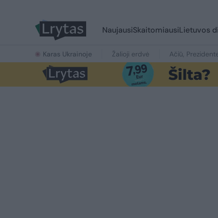
Naujausi
Skaitomiausi
Lietuvos d
Karas Ukrainoje
Žalioji erdvė
Ačiū, Prezident