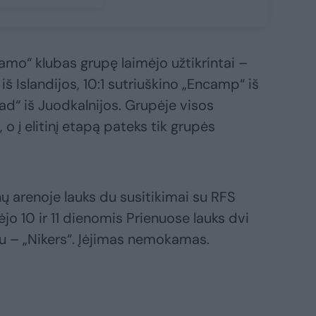
o“ klubas grupę laimėjo užtikrintai –
 iš Islandijos, 10:1 sutriuškino „Encamp“ iš
ad“ iš Juodkalnijos. Grupėje visos
 į elitinį etapą pateks tik grupės
ų arenoje lauks du susitikimai su RFS
jo 10 ir 11 dienomis Prienuose lauks dvi
bu – „Nikers“. Įėjimas nemokamas.