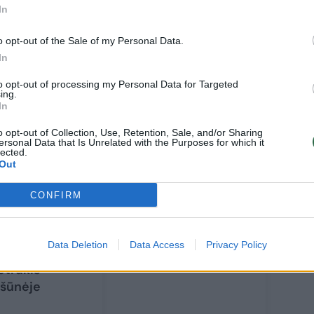
 geresnio įmuštų bei praleistų įvarčių
In
o opt-out of the Sale of my Personal Data.
In
to opt-out of processing my Personal Data for Targeted
ing.
In
o opt-out of Collection, Use, Retention, Sale, and/or Sharing
ersonal Data that Is Unrelated with the Purposes for which it
lected.
Out
CONFIRM
lygos turo
žvalga:
Data Deletion
Data Access
Privacy Policy
didėjęs
otrūkis
ršūnėje