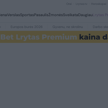
Orai
Lrytas.tv
Horoskopai
iena
Verslas
Sportas
Pasaulis
Žmonės
Sveikata
Daugiau
Lrytas 
e
Europos burės 2026
Gyvenu, ne skrolinu
Darbo ske