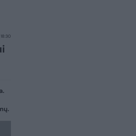
 18:30
i
a.
mų.