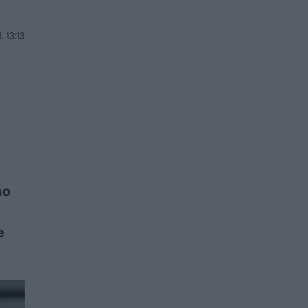
 13:13
no
e