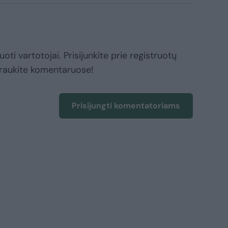
oti vartotojai. Prisijunkite prie registruotų
raukite komentaruose!
Prisijungti komentatoriams