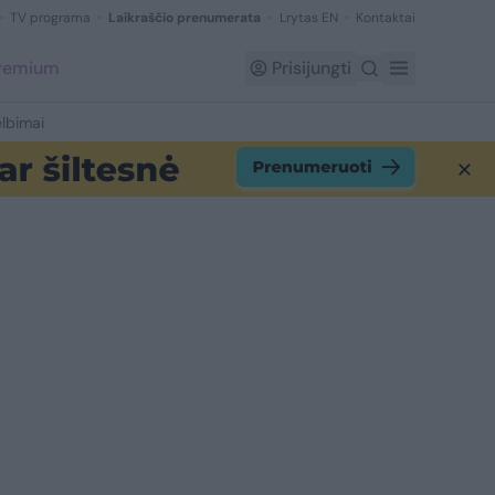
TV programa
Laikraščio prenumerata
Lrytas EN
Kontaktai
Premium
Prisijungti
lbimai