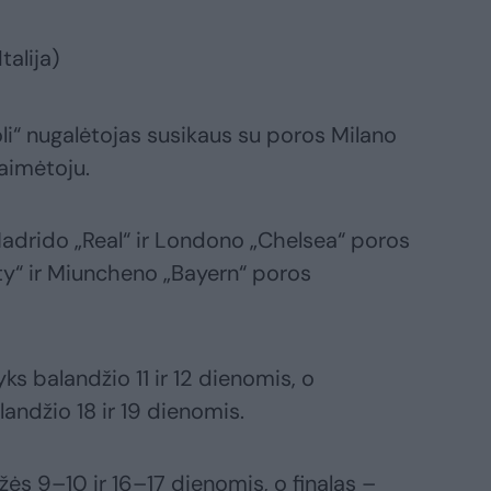
talija)
oli“ nugalėtojas susikaus su poros Milano
laimėtoju.
Madrido „Real“ ir Londono „Chelsea“ poros
ty“ ir Miuncheno „Bayern“ poros
yks balandžio 11 ir 12 dienomis, o
ndžio 18 ir 19 dienomis.
žės 9–10 ir 16–17 dienomis, o finalas –