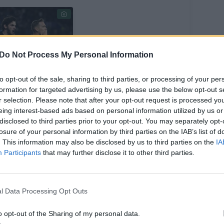
Do Not Process My Personal Information
po aiškūs visi
to opt-out of the sale, sharing to third parties, or processing of your per
mpionų lygos
formation for targeted advertising by us, please use the below opt-out s
r selection. Please note that after your opt-out request is processed y
tvirtfinalio
eing interest-based ads based on personal information utilized by us or
lyviai: toliau
disclosed to third parties prior to your opt-out. You may separately opt-
asibrovė net
losure of your personal information by third parties on the IAB’s list of
ys italų klubai
. This information may also be disclosed by us to third parties on the
IA
Participants
that may further disclose it to other third parties.
l Data Processing Opt Outs
tad teoriškai galėjo atsitikti taip, kad jos
o opt-out of the Sharing of my personal data.