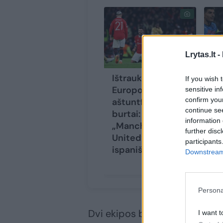
Lrytas.lt -
Ištraukti UEFA
Ta
If you wish 
Europos lygos
Če
sensitive in
confirm you
aštuntfinalių
ke
continue se
burtai:
da
information 
„Manchester
pr
further disc
United“ lauks
tr
participants
ispaniškas iššūkis
Downstream 
Persona
Dvi ekipos buvo ir iš Anglijos, 
I want t