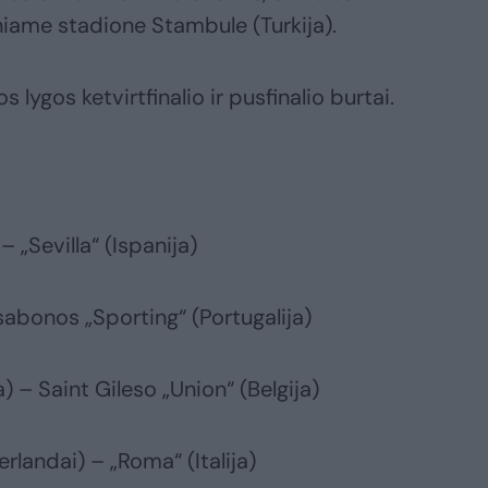
iniame stadione Stambule (Turkija).
 lygos ketvirtfinalio ir pusfinalio burtai.
 „Sevilla“ (Ispanija)
isabonos „Sporting“ (Portugalija)
) – Saint Gileso „Union“ (Belgija)
landai) – „Roma“ (Italija)