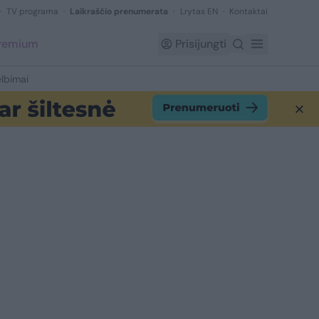
TV programa
Laikraščio prenumerata
Lrytas EN
Kontaktai
Premium
Prisijungti
lbimai