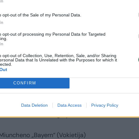
In
to neįvyko.
o opt-out of the Sale of my Personal Data.
In
ndos: „AC Milan“, „Napoli“, Milano „Inter“
yern“ (Vokietija), Lisabonos „Benfica“
to opt-out of processing my Personal Data for Targeted
ing.
a“, „Manchester City“ ( abu – Anglija) ir
In
o opt-out of Collection, Use, Retention, Sale, and/or Sharing
ersonal Data that Is Unrelated with the Purposes for which it
lected.
Out
CONFIRM
ondono „Chelsea“ (Anglija)
Data Deletion
Data Access
Privacy Policy
onos „Benfica“ (Portugalija)
 Miuncheno „Bayern“ (Vokietija)