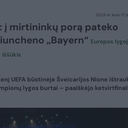
2023 m. kovo 17 d.
 į mirtininkų porą pateko
Miuncheno „Bayern“
Europos lygo
 iššūkis
enį UEFA būstinėje Šveicarijos Nione ištrauk
pionų lygos burtai – paaiškėjo ketvirtfinal