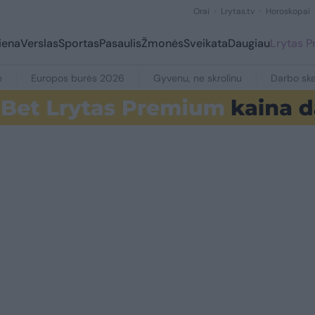
Orai
Lrytas.tv
Horoskopai
iena
Verslas
Sportas
Pasaulis
Žmonės
Sveikata
Daugiau
Lrytas 
e
Europos burės 2026
Gyvenu, ne skrolinu
Darbo ske