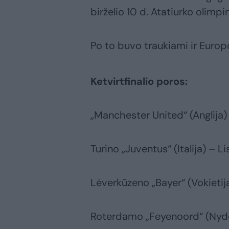
birželio 10 d. Atatiurko olimp
Po to buvo traukiami ir Europos
Ketvirtfinalio poros:
„Manchester United“ (Anglija) –
Turino „Juventus“ (Italija) – L
Lėverkūzeno „Bayer“ (Vokietija
Roterdamo „Feyenoord“ (Nyder