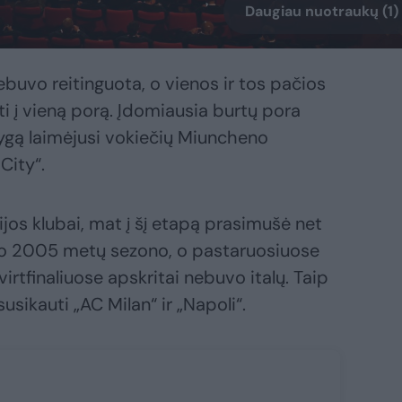
Daugiau nuotraukų (1)
ebuvo reitinguota, o vienos ir tos pačios
i į vieną porą. Įdomiausia burtų pora
ygą laimėjusi vokiečių Miuncheno
City“.
lijos klubai, mat į šį etapą prasimušė net
o 2005 metų sezono, o pastaruosiuose
rtfinaliuose apskritai nebuvo italų. Taip
 susikauti „AC Milan“ ir „Napoli“.