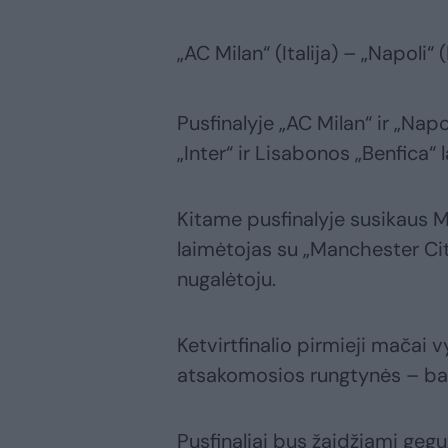
„AC Milan“ (Italija) – „Napoli“ (I
Pusfinalyje „AC Milan“ ir „Nap
„Inter“ ir Lisabonos „Benfica“ 
Kitame pusfinalyje susikaus 
laimėtojas su „Manchester Ci
nugalėtoju.
Ketvirtfinalio pirmieji mačai v
atsakomosios rungtynės – bala
Pusfinaliai bus žaidžiami gegu