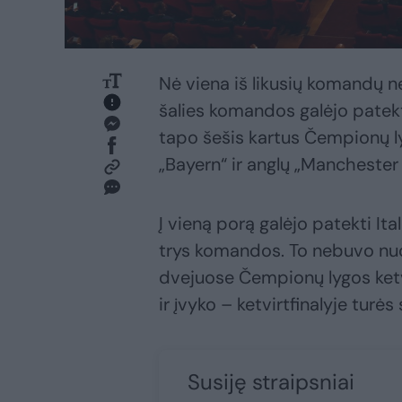
Nė viena iš likusių komandų n
šalies komandos galėjo patekt
tapo šešis kartus Čempionų l
„Bayern“ ir anglų „Manchester 
Į vieną porą galėjo patekti Ita
trys komandos. To nebuvo nu
dvejuose Čempionų lygos ketvi
ir įvyko – ketvirtfinalyje turės
Susiję straipsniai