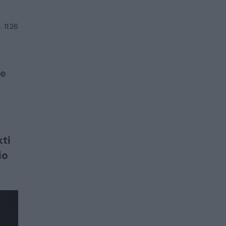
 11:26
je
ti
io