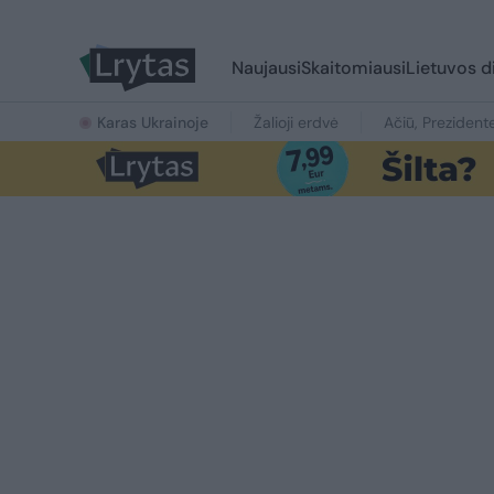
Naujausi
Skaitomiausi
Lietuvos d
Karas Ukrainoje
Žalioji erdvė
Ačiū, Prezident