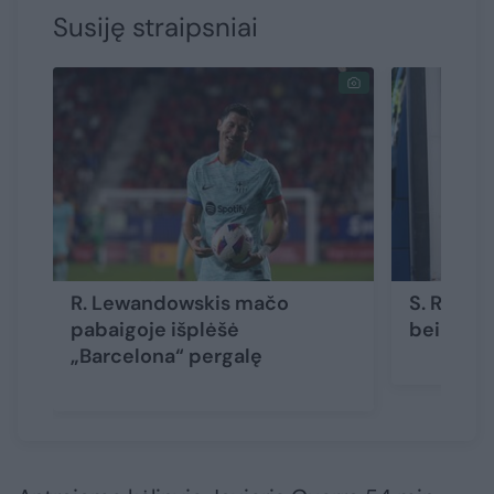
Susiję straipsniai
R. Lewandowskis mačo
S. Ramosa
pabaigoje išplėšė
bei savo
„Barcelona“ pergalę