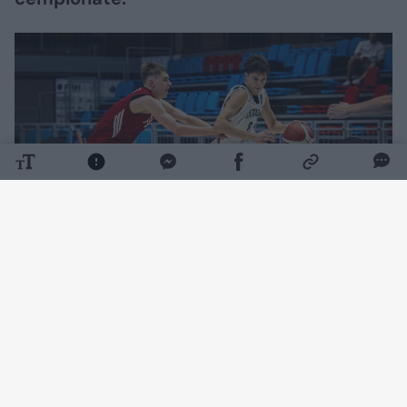
Daugiau nuotraukų (1)
Dovydo Petraičio auklėtiniai 83:66 (24:19,
15:10, 28:17, 16:20) susitvarkė su lenkais.