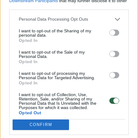
Downstream Participants
that may further disclose it to other
third parties.
Bilbao „Athletic“ – „Cadiz“ 3:0
Personal Data Processing Opt Outs
„Valencia“ – Madrido „Atletico“ 3:0
I want to opt-out of the Sharing of my
personal data.
Opted In
Vigo „Celta“ – „Mallorca“ 0:1
I want to opt-out of the Sale of my
Personal Data.
Opted In
„Barcelona“ – „Real Betis“ 5:0
I want to opt-out of processing my
Personal Data for Targeted Advertising.
Opted In
I want to opt-out of Collection, Use,
VIETA
KOMANDA
RS
P
L
PR
ĮVR
TŠK
Retention, Sale, and/or Sharing of my
Personal Data that Is Unrelated with the
Purposes for which it was collected.
1
Real Madrid CF
38
29
8
1
87:26
95
Opted Out
2
FC Barcelona
38
26
7
5
79:44
85
CONFIRM
3
Girona FC
38
25
6
7
85:46
81