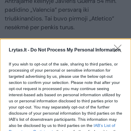
Antrajame kėlinyje Javieris Guerra 54 min.
padidino „Valencia“ persvarą iki
triuškinančios. Tai buvo pirmoji „Atletico“
nesėkmė per penkis turus.
Kitame mače sėkmingai pirmenybėse
Lrytas.lt -
Do Not Process My Personal Information
žaidžiantis Bilbao „Athletic“ nepasigailėjo
„Cadiz“ atstovų 3:0 (0:0).
If you wish to opt-out of the sale, sharing to third parties, or
processing of your personal or sensitive information for
targeted advertising by us, please use the below opt-out
Paskutiniame dienos mače „Barcelona“
section to confirm your selection. Please note that after your
opt-out request is processed you may continue seeing
tiesiog sumaitojo „Real Betis“ 5:0 ir tapo
interest-based ads based on personal information utilized by
pirmenybių lyderiu.
us or personal information disclosed to third parties prior to
your opt-out. You may separately opt-out of the further
disclosure of your personal information by third parties on the
Ispanijos čempionatas
IAB’s list of downstream participants. This information may
also be disclosed by us to third parties on the
IAB’s List of