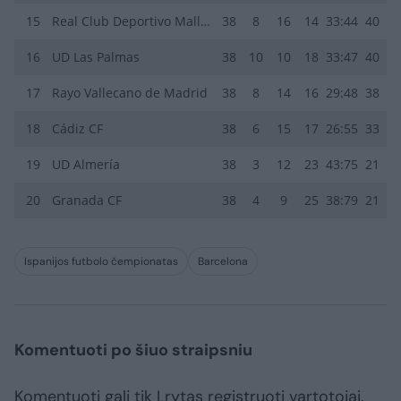
15
Real Club Deportivo Mallorca
38
8
16
14
33:44
40
16
UD Las Palmas
38
10
10
18
33:47
40
17
Rayo Vallecano de Madrid
38
8
14
16
29:48
38
18
Cádiz CF
38
6
15
17
26:55
33
19
UD Almería
38
3
12
23
43:75
21
20
Granada CF
38
4
9
25
38:79
21
Ispanijos futbolo čempionatas
Barcelona
Komentuoti po šiuo straipsniu
Komentuoti gali tik Lrytas registruoti vartotojai.