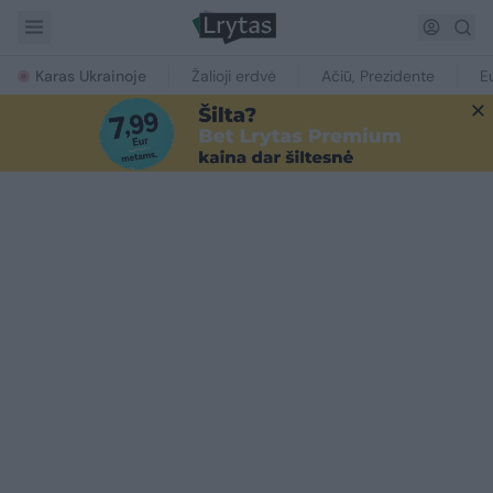
Karas Ukrainoje
Žalioji erdvė
Ačiū, Prezidente
E