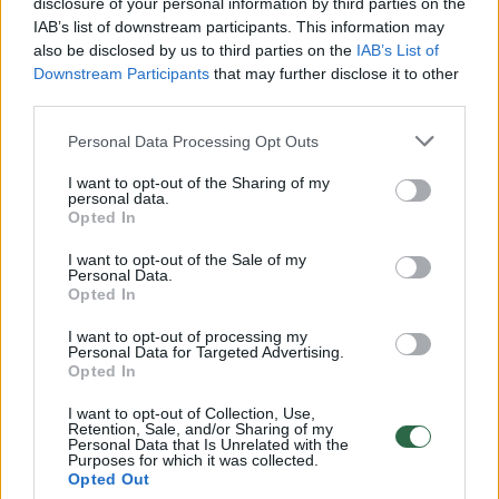
disclosure of your personal information by third parties on the
— نادي النصر السعودي (@AlNassrFC)
September 18, 2023
IAB’s list of downstream participants. This information may
also be disclosed by us to third parties on the
IAB’s List of
Downstream Participants
that may further disclose it to other
Susiję straipsniai
third parties.
Personal Data Processing Opt Outs
I want to opt-out of the Sharing of my
personal data.
Opted In
I want to opt-out of the Sale of my
Personal Data.
Opted In
I want to opt-out of processing my
Personal Data for Targeted Advertising.
Opted In
M. Greenwoodo sugrįžimas į
G. Gineit
futbolo aikštelę pažymėtas
aikštelėj
I want to opt-out of Collection, Use,
Retention, Sale, and/or Sharing of my
niekinančiomis
įtikinam
Personal Data that Is Unrelated with the
skanduotėmis
Purposes for which it was collected.
Opted Out