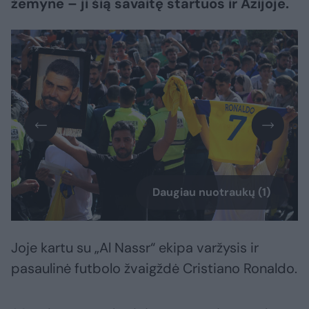
žemyne – ji šią savaitę startuos ir Azijoje.
Daugiau nuotraukų (1)
Joje kartu su „Al Nassr“ ekipa varžysis ir
pasaulinė futbolo žvaigždė Cristiano Ronaldo.