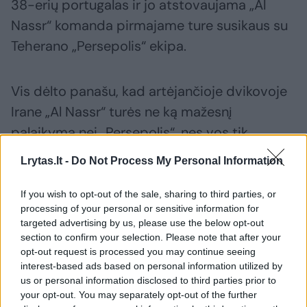
38-erių portugalas ir jo atstovaujama „Al
Nassr“ komanda pirmajame ture susikaus su
Teherano „Persepolis“ ekipa.
Vis dėlto panašu, kad artėjančioje dvikovoje
Irane „Al Nassr“ turės ne ką mažesnį
palaikymą nei „Persepolis“, nes vos tik
atvykus C.Ronaldo, jį sutiko milžiniška sirgalių
Lrytas.lt -
Do Not Process My Personal Information
minia.
If you wish to opt-out of the sale, sharing to third parties, or
processing of your personal or sensitive information for
هي أشيـاء لا تُشتـرى
targeted advertising by us, please use the below opt-out
section to confirm your selection. Please note that after your
كُن أقرب وشاهد كواليس وصول
#العالمي
opt-out request is processed you may continue seeing
إلى العاصمة الإيرانية طهـران
interest-based ads based on personal information utilized by
us or personal information disclosed to third parties prior to
عبـر حساب
#النصر
الرسمي في سناب شات
your opt-out. You may separately opt-out of the further
https://t.co/Hrdf7HugGG
pic.twitter.com/lsgfBiP2Uv