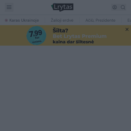
Karas Ukrainoje
Žalioji erdvė
Ačiū, Prezidente
E