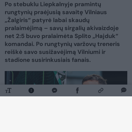
Po stebuklu Liepkalnyje pramintų
rungtynių praėjusią savaitę Vilniaus
„Žalgiris“ patyrė labai skaudų
pralaimėjimą – savų sirgalių akivaizdoje
net 2:5 buvo pralaimėta Splito „Hajduk“
komandai. Po rungtynių varžovų treneris
reiškė savo susižavėjimą Vilniumi ir
stadione susirinkusiais fanais.