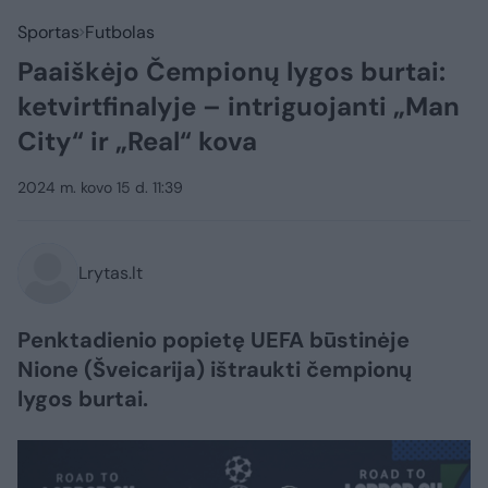
Sportas
Futbolas
Paaiškėjo Čempionų lygos burtai:
ketvirtfinalyje – intriguojanti „Man
City“ ir „Real“ kova
2024 m. kovo 15 d. 11:39
Lrytas.lt
Penktadienio popietę UEFA būstinėje
Nione (Šveicarija) ištraukti čempionų
lygos burtai.