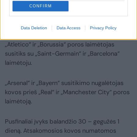
CONFIRM
Penktadienio ketvirtfinalių burtai sudėliojo ir
potencialias pusfinalių poras:
Data Deletion
Data Access
Privacy Policy
„Atletico“ ir „Borussia“ poros laimėtojas
susitiks su „Saint-Germain“ ir „Barcelona“
laimėtoju.
„Arsenal“ ir „Bayern“ susitikimo nugalėtojas
kovos prieš „Real“ ir „Manchester City“ poros
laimėtoją.
Pusfinaliai įvyks balandžio 30 – gegužės 1
dieną. Atsakomosios kovos numatomos