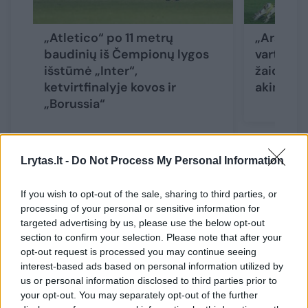
„Atletico“ po 11 metrų
„Arsenal
baudinių iš Čempionų lygos
vartų sar
išstūmė „Inter“,
žaidžiam
ketvirtfinalyje kovos ir
akimirkų
„Borussia“
Lrytas.lt -
Do Not Process My Personal Information
Antrame ketvirtfinalio susitikime Anglijos
If you wish to opt-out of the sale, sharing to third parties, or
processing of your personal or sensitive information for
„Premier“ lygos lyderis „Arsenal“ priims
targeted advertising by us, please use the below opt-out
vokišką Miuncheno „Bayern“ jėgą.
section to confirm your selection. Please note that after your
opt-out request is processed you may continue seeing
interest-based ads based on personal information utilized by
Trečiasis mačas įvyks tarp Prancūzijos lygos
us or personal information disclosed to third parties prior to
your opt-out. You may separately opt-out of the further
favorito Paryžiaus „Saint-Germain“ ir