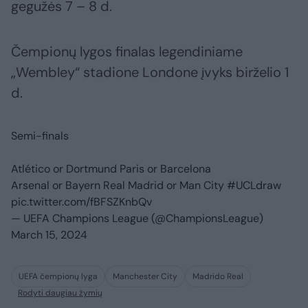
gegužės 7 – 8 d.
Čempionų lygos finalas legendiniame
„Wembley“ stadione Londone įvyks birželio 1
d.
Semi-finals
Atlético or Dortmund Paris or Barcelona
Arsenal or Bayern Real Madrid or Man City
#UCLdraw
pic.twitter.com/fBFSZKnbQv
— UEFA Champions League (@ChampionsLeague)
March 15, 2024
UEFA čempionų lyga
Manchester City
Madrido Real
Rodyti daugiau žymių