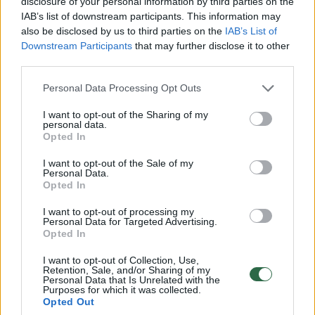
disclosure of your personal information by third parties on the
Katalonijos super-jėgos „Barcelona“ ekipos.
IAB’s list of downstream participants. This information may
also be disclosed by us to third parties on the
IAB’s List of
Downstream Participants
that may further disclose it to other
Ketvirtąjame susitikime stebuklingą žaidimą
third parties.
demonstruojantys Madrido „Atletico“
Personal Data Processing Opt Outs
futbolininkai susitiks su Dortmundo
I want to opt-out of the Sharing of my
„Borussia“ ekipa.
personal data.
Opted In
I want to opt-out of the Sale of my
Quarter-finals confirmed
#UCLdraw
Personal Data.
pic.twitter.com/s7PpLFP0Bn
Opted In
— UEFA Champions League (@ChampionsLeague)
I want to opt-out of processing my
March 15, 2024
Personal Data for Targeted Advertising.
Opted In
Ketvirtfinalių serijos prasidės balandžio 9-10
I want to opt-out of Collection, Use,
Retention, Sale, and/or Sharing of my
dienomis. Atsakomosios kovos numatomos
Personal Data that Is Unrelated with the
Purposes for which it was collected.
balandžio 16-17 d.
Opted Out