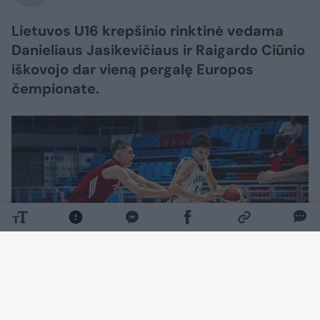
Lietuvos U16 krepšinio rinktinė vedama
Danieliaus Jasikevičiaus ir Raigardo Ciūnio
iškovojo dar vieną pergalę Europos
čempionate.
Daugiau nuotraukų (1)