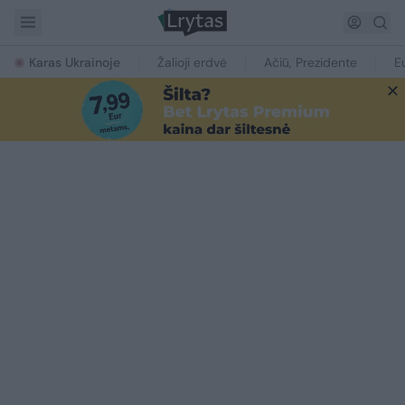
Karas Ukrainoje
Žalioji erdvė
Ačiū, Prezidente
E