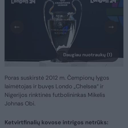
Daugiau nuotraukų (1)
Poras suskirstė 2012 m. Čempionų lygos
laimėtojas ir buvęs Londo „Chelsea“ ir
Nigerijos rinktinės futbolininkas Mikelis
Johnas Obi.
Ketvirtfinalių kovose intrigos netrūks: