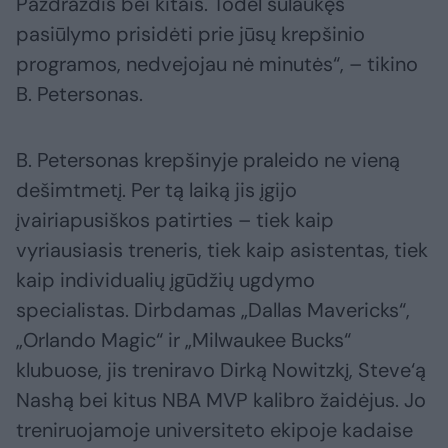
Pazdrazdis bei kitais. Todėl sulaukęs
pasiūlymo prisidėti prie jūsų krepšinio
programos, nedvejojau nė minutės“, – tikino
B. Petersonas.
B. Petersonas krepšinyje praleido ne vieną
dešimtmetį. Per tą laiką jis įgijo
įvairiapusiškos patirties – tiek kaip
vyriausiasis treneris, tiek kaip asistentas, tiek
kaip individualių įgūdžių ugdymo
specialistas. Dirbdamas „Dallas Mavericks“,
„Orlando Magic“ ir „Milwaukee Bucks“
klubuose, jis treniravo Dirką Nowitzkį, Steve‘ą
Nashą bei kitus NBA MVP kalibro žaidėjus. Jo
treniruojamoje universiteto ekipoje kadaise