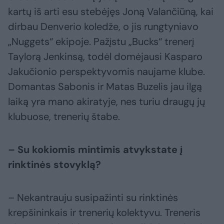
kartų iš arti esu stebėjęs Joną Valančiūną, kai
dirbau Denverio koledže, o jis rungtyniavo
„Nuggets“ ekipoje. Pažįstu „Bucks“ trenerį
Taylorą Jenkinsą, todėl domėjausi Kasparo
Jakučionio perspektyvomis naujame klube.
Domantas Sabonis ir Matas Buzelis jau ilgą
laiką yra mano akiratyje, nes turiu draugų jų
klubuose, trenerių štabe.
– Su kokiomis mintimis atvykstate į
rinktinės stovyklą?
– Nekantrauju susipažinti su rinktinės
krepšininkais ir trenerių kolektyvu. Treneris