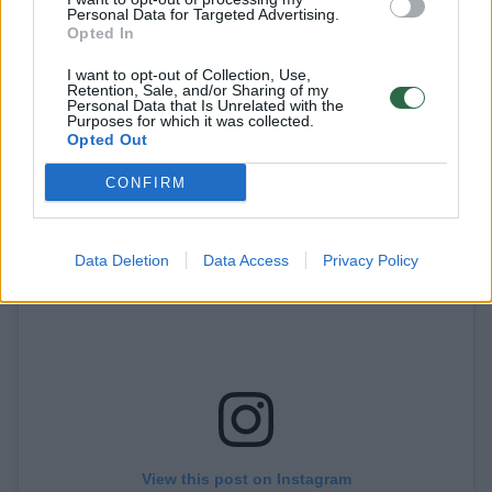
„Mavericks“ klubas mane pasamdė įgūdžių
Personal Data for Targeted Advertising.
Opted In
vystymo treneriu, kai po mainų NBA naujokų
I want to opt-out of Collection, Use,
biržoje gavo kažkokį jauną vokietį vardu
Retention, Sale, and/or Sharing of my
Personal Data that Is Unrelated with the
Dirkas.
Purposes for which it was collected.
Opted Out
CONFIRM
Data Deletion
Data Access
Privacy Policy
View this post on Instagram