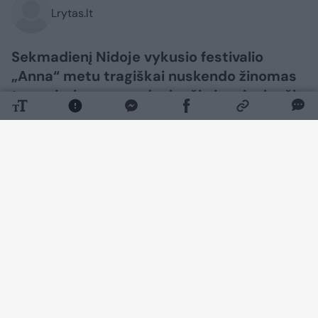
Lrytas.lt
Sekmadienį Nidoje vykusio festivalio
„Anna“ metu tragiškai nuskendo žinomas
treneris, buvęs vandenlenčių ir snieglenčių
sporto čempionas, 30-ies Motiejus
Lisauskas. Jo garbei vandenlenčių sporto
bendruomenė surengė specialią
pagerbimo ceremoniją. Trečiadienį 18 val.
net trijuose vandens parkuose („Wake
Way“, „Vanduo Marse“ ir „313 cable park“)
M. Lisausko atminimas buvo pagerbtas
tylos minute.