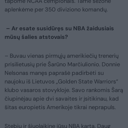
tapome NCAA čempionais. Tame sezone
aplenkėme per 350 diviziono komandų.
– Ar esate susidūręs su NBA žaidusiais
mūsų šalies atstovais?
– Buvau vienas pirmųjų amerikiečių trenerių
prisilietusių prie Šarūno Marčiulionio. Donnie
Nelsonas manęs paprašė padirbėti su
naujoku iš Lietuvos „Golden State Warriors“
klubo vasaros stovykloje. Savo rankomis Šarą
čiupinėjau apie dvi savaites ir įsitikinau, kad
šitas europietis Amerikoje tikrai neprapuls.
Stebiu ir šiuolaikinę jūsų NBA kartą. Daug