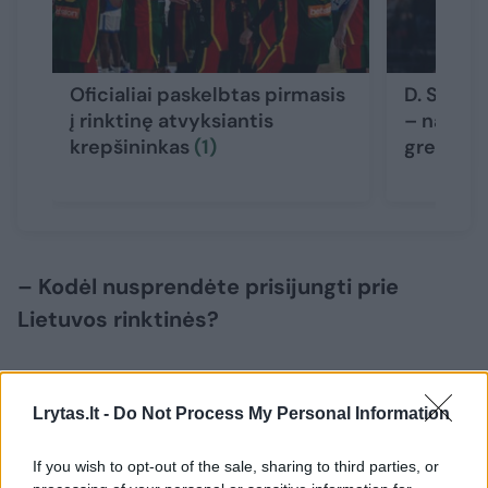
Oficialiai paskelbtas pirmasis
D. Songa
į rinktinę atvyksiantis
– naujas
krepšininkas
(1)
gresia r
– Kodėl nusprendėte prisijungti prie
Lietuvos rinktinės?
– Kvietimą prisijungti prie vienos geriausių
Lrytas.lt -
Do Not Process My Personal Information
Europos nacionalinių komandų vertinu kaip
didelę garbę ir galimybę. Per savo karjerą
If you wish to opt-out of the sale, sharing to third parties, or