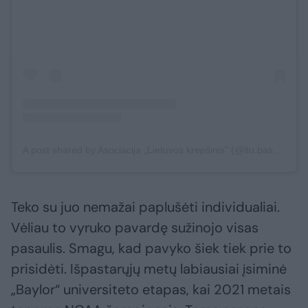
A post shared by Asociacija „Lietuvos krepšinis" (@ltu.basketball)
Teko su juo nemažai paplušėti individualiai.
Vėliau to vyruko pavardę sužinojo visas
pasaulis. Smagu, kad pavyko šiek tiek prie to
prisidėti. Išpastarųjų metų labiausiai įsiminė
„Baylor“ universiteto etapas, kai 2021 metais