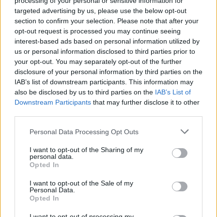
krepšinyje dirbau su aukščiausio lygio
processing of your personal or sensitive information for
targeted advertising by us, please use the below opt-out
patyrusiais žaidėjais, taip pat ir su jaunais
section to confirm your selection. Please note that after your
supertalentais. Lietuvos rinktinėse visada yra
opt-out request is processed you may continue seeing
interest-based ads based on personal information utilized by
ir vienų, ir kitų.
us or personal information disclosed to third parties prior to
your opt-out. You may separately opt-out of the further
disclosure of your personal information by third parties on the
– Papasakokite apie savo profesines
IAB’s list of downstream participants. This information may
patirtis.
also be disclosed by us to third parties on the
IAB’s List of
Downstream Participants
that may further disclose it to other
third parties.
– Treneriu dirbu daug dešimtmečių, todėl
Personal Data Processing Opt Outs
galėčiau kalbėti visą dieną, bet tiek laiko
neturime. Paminėsiu, jog 11 metų praleidau
I want to opt-out of the Sharing of my
personal data.
NBA klubuose. Dvejus metus praleidau
Opted In
Dalase, šešerius Milvokyje, trejus – Orlande.
I want to opt-out of the Sale of my
Personal Data.
Teko padirbėti NBA D lygos bei NCAA
Opted In
komandų vyriausiuoju treneriu. Pamenu,
I want to opt-out of processing my