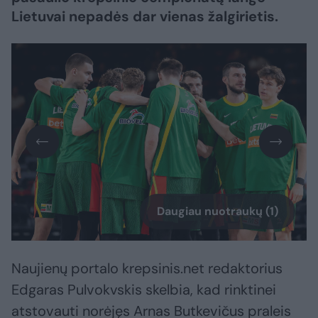
Lietuvai nepadės dar vienas žalgirietis.
Daugiau nuotraukų (1)
Naujienų portalo krepsinis.net redaktorius
Edgaras Pulvokvskis skelbia, kad rinktinei
atstovauti norėjęs Arnas Butkevičus praleis