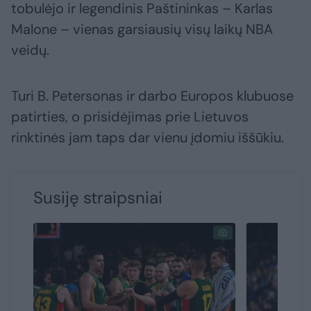
tobulėjo ir legendinis Paštininkas – Karlas
Malone – vienas garsiausių visų laikų NBA
veidų.
Turi B. Petersonas ir darbo Europos klubuose
patirties, o prisidėjimas prie Lietuvos
rinktinės jam taps dar vienu įdomiu iššūkiu.
Susiję straipsniai