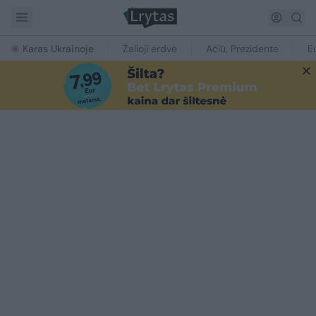
Karas Ukrainoje
Žalioji erdvė
Ačiū, Prezidente
E