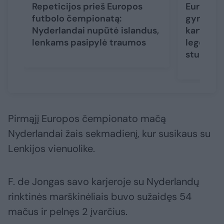
Repeticijos prieš Europos
Europos 
futbolo čempionatą:
gynyba – 
Nyderlandai nupūtė islandus,
kartos pe
lenkams pasipylė traumos
legendo
stuburą
Pirmąjį Europos čempionato mačą
Nyderlandai žais sekmadienį, kur susikaus su
Lenkijos vienuolike.
F. de Jongas savo karjeroje su Nyderlandų
rinktinės marškinėliais buvo sužaidęs 54
mačus ir pelnęs 2 įvarčius.