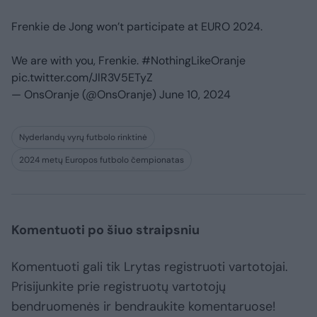
Frenkie de Jong won’t participate at EURO 2024.
We are with you, Frenkie.
#NothingLikeOranje
pic.twitter.com/JlR3V5ETyZ
— OnsOranje (@OnsOranje)
June 10, 2024
Nyderlandų vyrų futbolo rinktinė
2024 metų Europos futbolo čempionatas
Komentuoti po šiuo straipsniu
Komentuoti gali tik Lrytas registruoti vartotojai.
Prisijunkite prie registruotų vartotojų
bendruomenės ir bendraukite komentaruose!