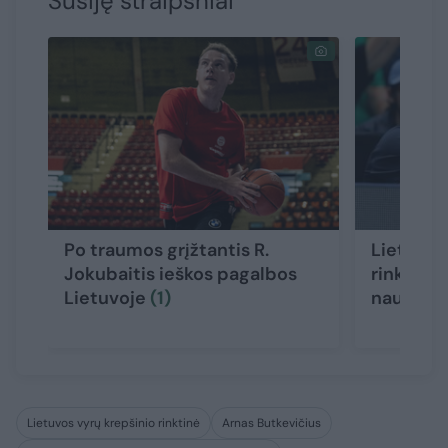
Susiję straipsniai
Po traumos grįžtantis R.
Lietuvos
Jokubaitis ieškos pagalbos
rinktinės
Lietuvoje
(1)
naujas v
Lietuvos vyrų krepšinio rinktinė
Arnas Butkevičius