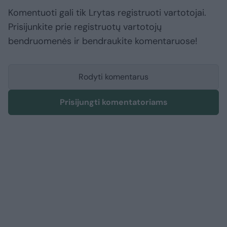
Komentuoti gali tik Lrytas registruoti vartotojai.
Prisijunkite prie registruotų vartotojų
bendruomenės ir bendraukite komentaruose!
Rodyti komentarus
Prisijungti komentatoriams