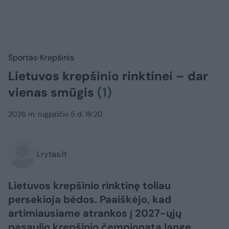
Sportas
Krepšinis
Lietuvos krepšinio rinktinei – dar
vienas smūgis
(1)
2026 m. rugpjūčio 5 d. 19:20
Lrytas.lt
Lietuvos krepšinio rinktinę toliau
persekioja bėdos. Paaiškėjo, kad
artimiausiame atrankos į 2027-ųjų
pasaulio krepšinio čempionatą lange