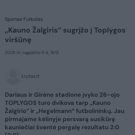
Sportas
Futbolas
„Kauno Žalgiris“ sugrįžo į Toplygos
viršūnę
2026 m. rugpjūčio 8 d. 19:13
Lrytas.lt
Dariaus ir Girėno stadione įvyko 26-ojo
TOPLYGOS turo dvikova tarp „Kauno
Žalgirio“ ir „Hegelmann“ futbolininkų. Jau
pirmajame kėlinyje persvarą susikūrę
kauniečiai šventė pergalę rezultatu 2:0