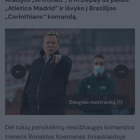
„Atletico Madrid“ ir išvyko į Brazilijos
„Corinthians“ komandą.
Daugiau nuotraukų (1)
Dėl tokių persikėlimų nesidžiaugęs komandos
treneris Ronaldas Koemanas žiniasklaidoje