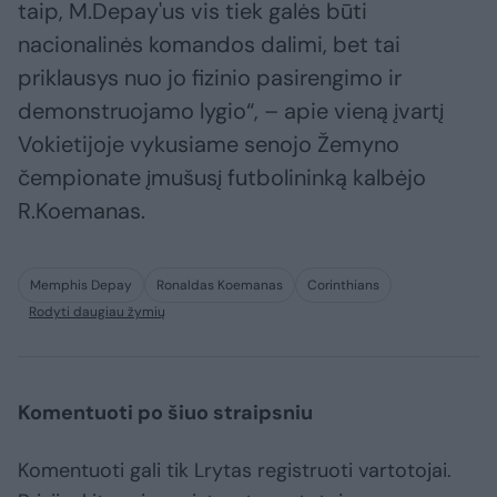
taip, M.Depay'us vis tiek galės būti
nacionalinės komandos dalimi, bet tai
priklausys nuo jo fizinio pasirengimo ir
demonstruojamo lygio“, – apie vieną įvartį
Vokietijoje vykusiame senojo Žemyno
čempionate įmušusį futbolininką kalbėjo
R.Koemanas.
Memphis Depay
Ronaldas Koemanas
Corinthians
Rodyti daugiau žymių
Komentuoti po šiuo straipsniu
Komentuoti gali tik Lrytas registruoti vartotojai.