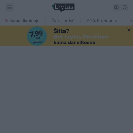
Karas Ukrainoje
Žalioji erdvė
Ačiū, Prezidente
E