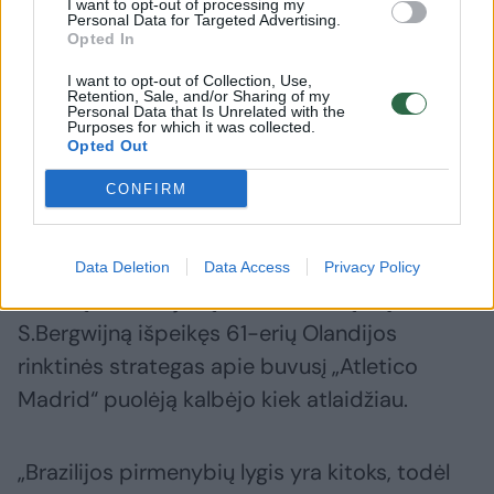
I want to opt-out of processing my
Futbolininkų apmaudas:
Trenerių
Personal Data for Targeted Advertising.
„Žaidimas gal ir buvo geras,
„TransI
Opted In
bet liekame be taškų“
atleistas
I want to opt-out of Collection, Use,
sezoną
Retention, Sale, and/or Sharing of my
Personal Data that Is Unrelated with the
Purposes for which it was collected.
Opted Out
CONFIRM
Tačiau visiškai kitoks likimas laukia 30-mečio
M.Depay'aus, kuris su „Corinthians“ pasirašė
Data Deletion
Data Access
Privacy Policy
2 metų ir 12 milijonų vertės sutartį. Kątik
S.Bergwijną išpeikęs 61-erių Olandijos
rinktinės strategas apie buvusį „Atletico
Madrid“ puolėją kalbėjo kiek atlaidžiau.
„Brazilijos pirmenybių lygis yra kitoks, todėl