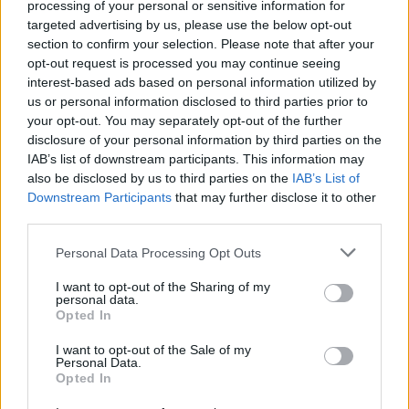
buvo garbė žaisti Nyderlandų rinktinėje,
processing of your personal or sensitive information for
targeted advertising by us, please use the below opt-out
tačiau vadovaujant šiam treneriui to
section to confirm your selection. Please note that after your
nebenoriu. Nebenoriu ir būti siejamas su
opt-out request is processed you may continue seeing
žmogumi, kuris sąmoningai žiniasklaidai
interest-based ads based on personal information utilized by
us or personal information disclosed to third parties prior to
mane vaizduoja kaip blogį.“
your opt-out. You may separately opt-out of the further
disclosure of your personal information by third parties on the
IAB’s list of downstream participants. This information may
also be disclosed by us to third parties on the
IAB’s List of
Susiję straipsniai
Downstream Participants
that may further disclose it to other
third parties.
Personal Data Processing Opt Outs
I want to opt-out of the Sharing of my
personal data.
Opted In
I want to opt-out of the Sale of my
→
Personal Data.
Opted In