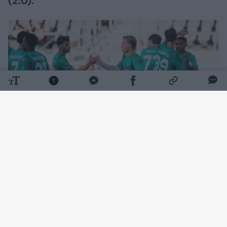
(2:0).
Daugiau nuotraukų (12)
Rungtynių pradžia klostėsi ramiai – kartą
šalia žalgiriečių vartų smūgiavo Wesley
Gabrielis, o Željko Sopičius buvo priverstas
atlikti keitimą. Rungtynių tęsti negalėjo Luka