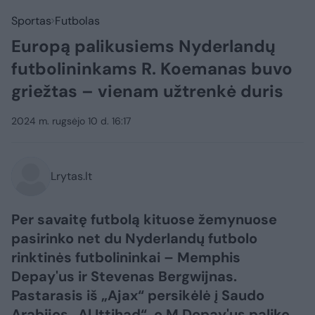
Sportas
Futbolas
Europą palikusiems Nyderlandų
futbolininkams R. Koemanas buvo
griežtas – vienam užtrenkė duris
2024 m. rugsėjo 10 d. 16:17
Lrytas.lt
Per savaitę futbolą kituose žemynuose
pasirinko net du Nyderlandų futbolo
rinktinės futbolininkai – Memphis
Depay'us ir Stevenas Bergwijnas.
Pastarasis iš „Ajax“ persikėlė į Saudo
Arabijos „Al Ittihad“, o M.Depay'us paliko