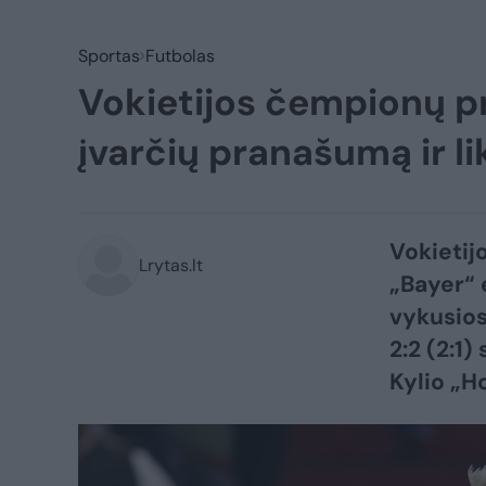
Sportas
Futbolas
Vokietijos čempionų pr
įvarčių pranašumą ir l
Vokietij
Lrytas.lt
„Bayer“ 
vykusios
2:2 (2:1
Kylio „Ho