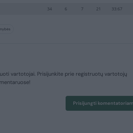
34
6
7
21
33:67
menybės
uoti vartotojai. Prisijunkite prie registruotų vartotojų
omentaruose!
Prisijungti komentatoria