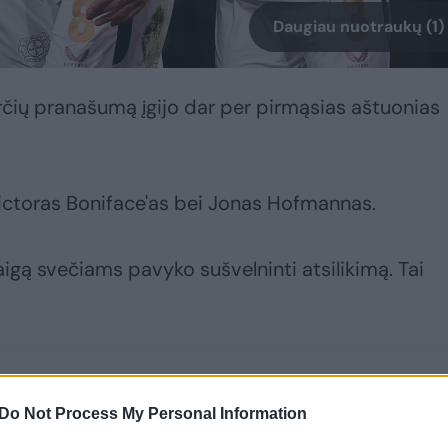
Daugiau nuotraukų (1)
arčių pranašumą įgijo dar per pirmąsias aštuonias
ictoras Boniface'as bei Jonas Hofmannas.
igą svečiams pavyko sušvelninti atsilikimą. Tai
Do Not Process My Personal Information