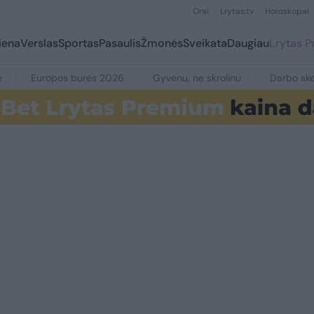
Orai
Lrytas.tv
Horoskopai
iena
Verslas
Sportas
Pasaulis
Žmonės
Sveikata
Daugiau
Lrytas 
e
Europos burės 2026
Gyvenu, ne skrolinu
Darbo ske