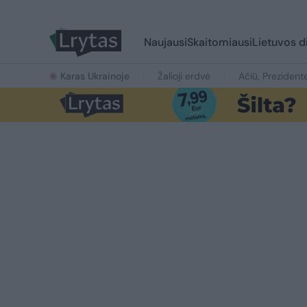
Naujausi
Skaitomiausi
Lietuvos d
Karas Ukrainoje
Žalioji erdvė
Ačiū, Prezident