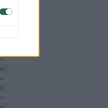
os
TŠK
82
69
60
57
55
52