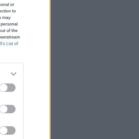
sonal or
ection to
ou may
 personal
out of the
 downstream
B’s List of
zavo