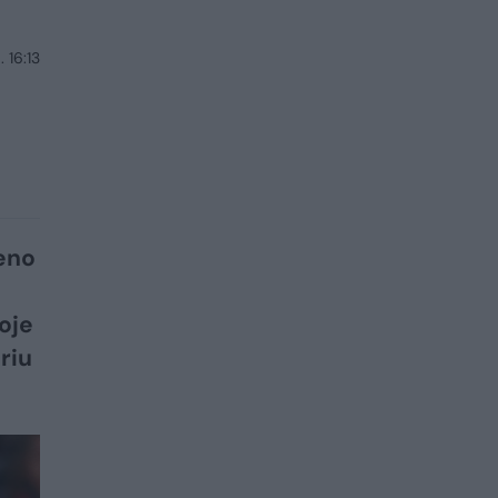
 16:13
zeno
oje
riu