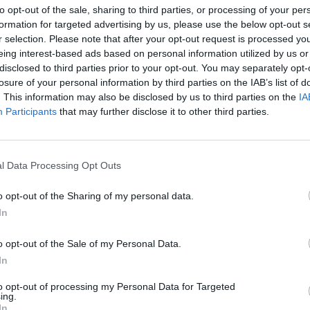
to opt-out of the sale, sharing to third parties, or processing of your per
formation for targeted advertising by us, please use the below opt-out s
r selection. Please note that after your opt-out request is processed y
eing interest-based ads based on personal information utilized by us or
disclosed to third parties prior to your opt-out. You may separately opt-
losure of your personal information by third parties on the IAB’s list of
„Liverpool“
LFF taurėje
. This information may also be disclosed by us to third parties on the
IA
taupyklėje – dar
triumfavusi „Banga“
Participants
that may further disclose it to other third parties.
viena pergalė: šį
buvo sutriuškinta
kartą ją parsivežė iš
„Dainavos“
Londono
l Data Processing Opt Outs
o opt-out of the Sharing of my personal data.
In
o opt-out of the Sale of my Personal Data.
iai nesibaigė – 69-ąją min. 11 metrų baudinį reali
In
ete'as Arpas.
to opt-out of processing my Personal Data for Targeted
ing.
In