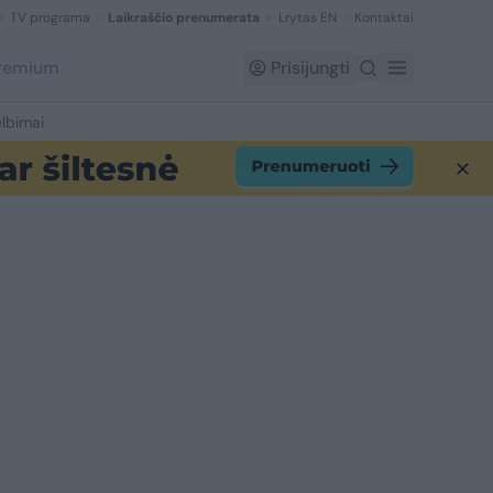
TV programa
Laikraščio prenumerata
Lrytas EN
Kontaktai
Premium
Prisijungti
lbimai