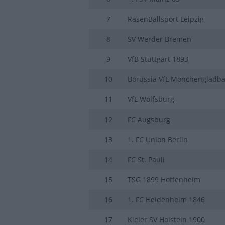
7
RasenBallsport Leipzig
8
SV Werder Bremen
9
VfB Stuttgart 1893
10
Borussia VfL Mönchengladb
11
VfL Wolfsburg
12
FC Augsburg
13
1. FC Union Berlin
14
FC St. Pauli
15
TSG 1899 Hoffenheim
16
1. FC Heidenheim 1846
17
Kieler SV Holstein 1900