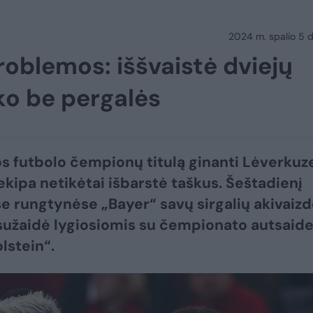
2024 m. spalio 5 d.
oblemos: iššvaistė dviejų
iko be pergalės
os futbolo čempionų titulą ginanti Lėverku
ekipa netikėtai išbarstė taškus. Šeštadienį
e rungtynėse „Bayer“ savų sirgalių akivaizd
) sužaidė lygiosiomis su čempionato autsaide
lstein“.