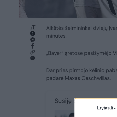
Aikštės šeimininkai dviejų įv
minutes.
„Bayer“ gretose pasižymėjo V
Dar prieš pirmojo kėlinio paba
padarė Maxas Geschwillas.
Susiję straipsniai
Lrytas.lt -