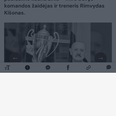
komandos žaidėjas ir treneris Rimvydas
Kišonas.
Daugiau nuotraukų (1)
Futbolo specialistui buvo 63 metai.