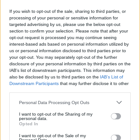
Oyinlola Kayode lieka „Kauno
atkakli 
Žalgirio“ klube
Kaune
If you wish to opt-out of the sale, sharing to third parties, or
processing of your personal or sensitive information for
targeted advertising by us, please use the below opt-out
section to confirm your selection. Please note that after your
opt-out request is processed you may continue seeing
interest-based ads based on personal information utilized by
„Pirmoji patirtis Lietuvoje buvo gera, jau
us or personal information disclosed to third parties prior to
your opt-out. You may separately opt-out of the further
mačiau šiek tiek Kauno. Sprendimas buvo
disclosure of your personal information by third parties on the
priimtas gana nesunkiai, nors, tiesą sakant,
IAB’s list of downstream participants. This information may
turėjau ir kitų variantų. „Kauno Žalgiris“ man
also be disclosed by us to third parties on the
IAB’s List of
Downstream Participants
that may further disclose it to other
buvo įdomiausias su savo ambicijomis ir
third parties.
maloniu iššūkiu dalyvauti Europos turnyro
Personal Data Processing Opt Outs
atrankoje. Mane sužavėjo pokalbiai su
I want to opt-out of the Sharing of my
direktoriumi, treneriu ir kitais. Esu kūrybingas
personal data.
žaidėjas, mėgstantis žaisti dominuojantį
Opted In
futbolą, prisidėti prie įvarčių ir padėti
I want to opt-out of the Sale of my