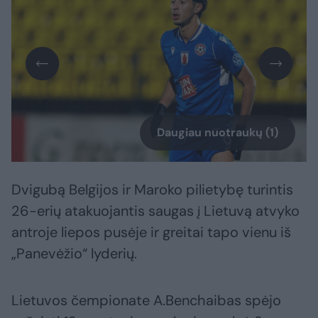
Daugiau nuotraukų (1)
Dvigubą Belgijos ir Maroko pilietybę turintis
26-erių atakuojantis saugas į Lietuvą atvyko
antroje liepos pusėje ir greitai tapo vienu iš
„Panevėžio“ lyderių.
Lietuvos čempionate A.Benchaibas spėjo