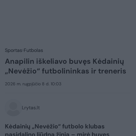
Sportas
Futbolas
Anapilin iškeliavo buvęs Kėdainių
„Nevėžio“ futbolininkas ir treneris
2026 m. rugpjūčio 8 d. 10:03
Lrytas.lt
Kėdainių „Nevėžio“ futbolo klubas
pasidalino liūdna žinia – mirė buvęs