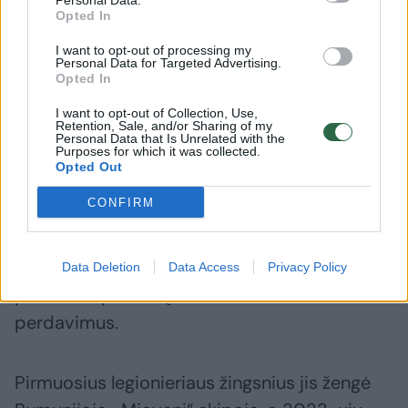
Personal Data.
komandos draugams laimėti kuo daugiau
Opted In
rungtynių. Noriu tapti čempionu“, – Žalgiris.lt
I want to opt-out of processing my
pasakojo naujokas.
Personal Data for Targeted Advertising.
Opted In
I want to opt-out of Collection, Use,
Belgijos „Lokeren“ klube profesionalo karjerą
Retention, Sale, and/or Sharing of my
Personal Data that Is Unrelated with the
pradėjęs futbolininkas Belgijoje taip pat
Purposes for which it was collected.
Opted Out
vilkėjo „Charlerloi“ bei „Kortrijk“ marškinėlius.
CONFIRM
Pajėgiausioje Belgijos lygoje naujasis
žalgirietis spėjo sužaisti beveik 70 rungtynių,
Data Deletion
Data Access
Privacy Policy
per kurias pelnė 6 įvarčius ir atliko 3 rez.
perdavimus.
Pirmuosius legionieriaus žingsnius jis žengė