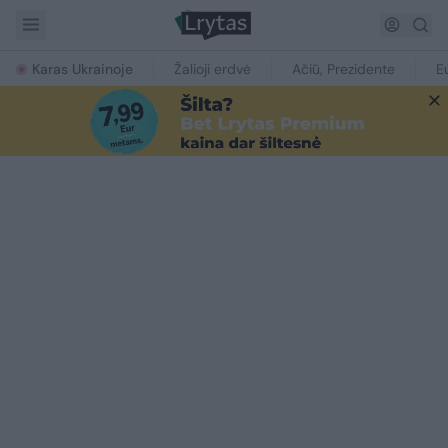
Karas Ukrainoje
Žalioji erdvė
Ačiū, Prezidente
E