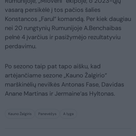
Rumunijoje, „Mioveni“ ekipoje, o 2023-ųjų
vasarą persikėlė į tos pačios šalies
Konstancos „Farul“ komandą. Per kiek daugiau
nei 20 rungtynių Rumunijoje A.Benchaibas
pelnė 4 įvarčius ir pasižymėjo rezultatyviu
perdavimu.
Po sezono taip pat tapo aišku, kad
artėjančiame sezone „Kauno Žalgirio“
marškinėlių nevilkės Antonas Fase, Davidas
Anane Martinas ir Jermaine‘as Hyltonas.
Kauno Žalgiris
Panevėžys
A lyga