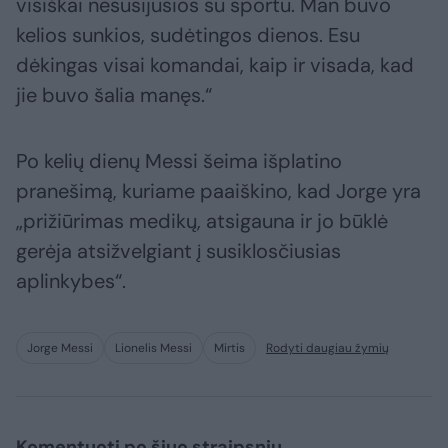
visiškai nesusijusios su sportu. Man buvo
kelios sunkios, sudėtingos dienos. Esu
dėkingas visai komandai, kaip ir visada, kad
jie buvo šalia manęs.“
Po kelių dienų Messi šeima išplatino
pranešimą, kuriame paaiškino, kad Jorge yra
„prižiūrimas medikų, atsigauna ir jo būklė
gerėja atsižvelgiant į susiklosčiusias
aplinkybes“.
Jorge Messi
Lionelis Messi
Mirtis
Rodyti daugiau žymių
Komentuoti po šiuo straipsniu