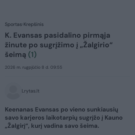
Sportas
Krepšinis
K. Evansas pasidalino pirmąja
žinute po sugrįžimo į „Žalgirio“
šeimą
(1)
2026 m. rugpjūčio 8 d. 09:55
Lrytas.lt
Keenanas Evansas po vieno sunkiausių
savo karjeros laikotarpių sugrįžo į Kauno
„Žalgirį“, kurį vadina savo šeima.