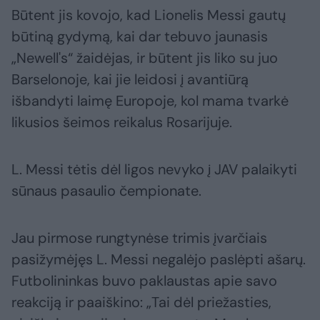
Būtent jis kovojo, kad Lionelis Messi gautų
būtiną gydymą, kai dar tebuvo jaunasis
„Newell's“ žaidėjas, ir būtent jis liko su juo
Barselonoje, kai jie leidosi į avantiūrą
išbandyti laimę Europoje, kol mama tvarkė
likusios šeimos reikalus Rosarijuje.
L. Messi tėtis dėl ligos nevyko į JAV palaikyti
sūnaus pasaulio čempionate.
Jau pirmose rungtynėse trimis įvarčiais
pasižymėjęs L. Messi negalėjo paslėpti ašarų.
Futbolininkas buvo paklaustas apie savo
reakciją ir paaiškino: „Tai dėl priežasties,