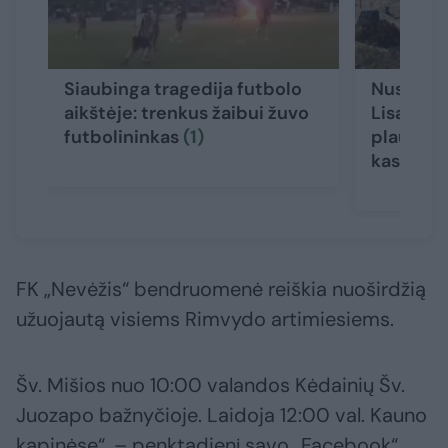
Siaubinga tragedija futbolo
Nustatyt
aikštėje: trenkus žaibui žuvo
Lisausku
futbolininkas
(1)
plaukioj
kas bus 
FK „Nevėžis“ bendruomenė reiškia nuoširdžią
užuojautą visiems Rimvydo artimiesiems.
Šv. Mišios nuo 10:00 valandos Kėdainių Šv.
Juozapo bažnyčioje. Laidoja 12:00 val. Kauno
kapinėse“, – penktadienį savo „Facebook“