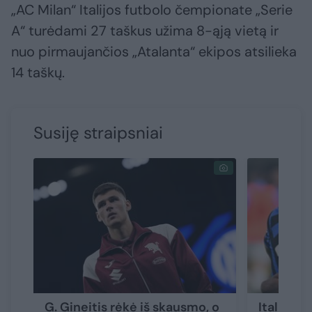
„AC Milan“ Italijos futbolo čempionate „Serie
A“ turėdami 27 taškus užima 8-ąją vietą ir
nuo pirmaujančios „Atalanta“ ekipos atsilieka
14 taškų.
Susiję straipsniai
G. Gineitis rėkė iš skausmo, o
Italijos