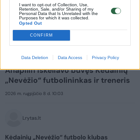
I want to opt-out of Collection, Use,
Retention, Sale, and/or Sharing of my
Personal Data that Is Unrelated with the
Purposes for which it was collected.
Opted Out
CONFIRM
Data Deletion
Data Access
Privacy Policy
Sportas
Futbolas
Anapilin iškeliavo buvęs Kėdainių
„Nevėžio“ futbolininkas ir treneris
2026 m. rugpjūčio 8 d. 10:03
Lrytas.lt
Kėdainių „Nevėžio“ futbolo klubas