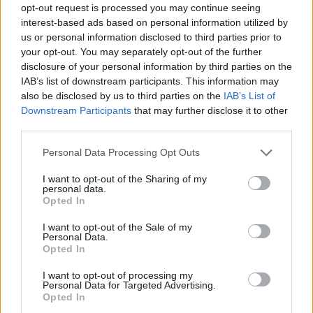
opt-out request is processed you may continue seeing
interest-based ads based on personal information utilized by
Komentuoti po šiuo straipsniu
us or personal information disclosed to third parties prior to
your opt-out. You may separately opt-out of the further
disclosure of your personal information by third parties on the
Komentuoti gali tik Lrytas registruoti vartotojai.
IAB’s list of downstream participants. This information may
Prisijunkite prie registruotų vartotojų
also be disclosed by us to third parties on the
IAB’s List of
bendruomenės ir bendraukite komentaruose!
Downstream Participants
that may further disclose it to other
third parties.
Personal Data Processing Opt Outs
Rodyti komentarus
I want to opt-out of the Sharing of my
personal data.
Prisijungti komentatoriams
Opted In
I want to opt-out of the Sale of my
Personal Data.
Opted In
I want to opt-out of processing my
Personal Data for Targeted Advertising.
Opted In