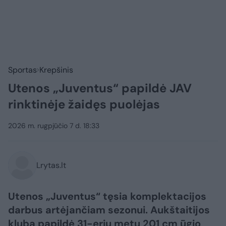
Sportas
Krepšinis
Utenos „Juventus“ papildė JAV
rinktinėje žaidęs puolėjas
2026 m. rugpjūčio 7 d. 18:33
Lrytas.lt
Utenos „Juventus“ tęsia komplektacijos
darbus artėjančiam sezonui. Aukštaitijos
klubą papildė 31-erių metų 201 cm ūgio