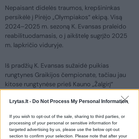
Nepaisant didelės traumos, krepšininkas
persikėlė į Pirėjo „Olympiakos“ ekipą. Visą
2024–2025 m. sezoną K. Evansas praleido
reabilituodamasis, o į aikštelę sugrįžo 2025
m. lapkričio viduryje.
Iš pradžių K. Evansas sužaidė puikias
rungtynes Graikijos čempionate, tačiau jau
kitose rungtynėse prieš Kauno „Žalgirį“
prabėgus 2 minutėms gynėjui plyšo kairės
Lrytas.lt -
Do Not Process My Personal Information
kojos Achilo sausgyslė.
If you wish to opt-out of the sale, sharing to third parties, or
processing of your personal or sensitive information for
Keenanas Evansas
Kauno Žalgiris
Eurolyga
targeted advertising by us, please use the below opt-out
section to confirm your selection. Please note that after your