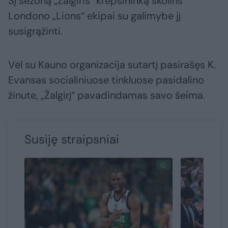
Šį sezoną „Žalgiris“ krepšininką skolins
Londono „Lions“ ekipai su galimybe jį
susigrąžinti.
Vėl su Kauno organizacija sutartį pasirašęs K.
Evansas socialiniuose tinkluose pasidalino
žinute, „Žalgirį“ pavadindamas savo šeima.
Susiję straipsniai