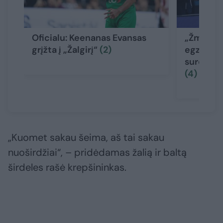
Oficialu: Keenanas Evansas
„Žmogišk
grįžta į „Žalgirį“
(2)
egzistuoj
sureagavo
(4)
„Kuomet sakau šeima, aš tai sakau
nuoširdžiai“, – pridėdamas žalią ir baltą
širdeles rašė krepšininkas.