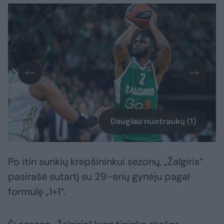
Daugiau nuotraukų (1)
Po itin sunkių krepšininkui sezonų, „Žalgiris“
pasirašė sutartį su 29-erių gynėju pagal
formulę „1+1“.