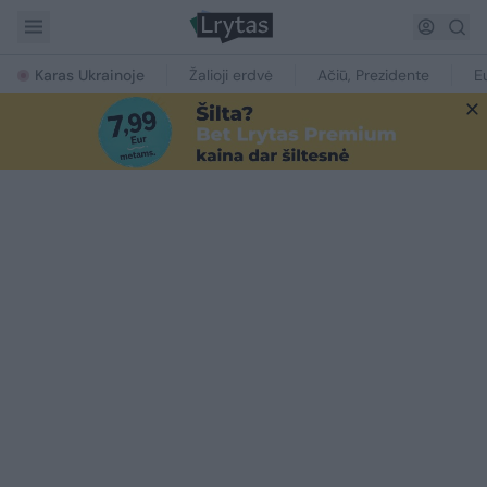
Karas Ukrainoje
Žalioji erdvė
Ačiū, Prezidente
E