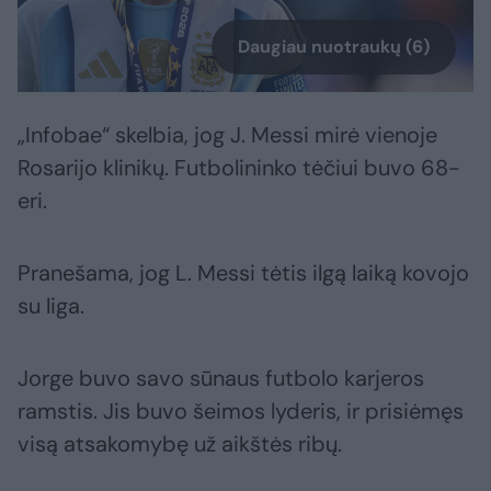
Daugiau nuotraukų (6)
„Infobae“ skelbia, jog J. Messi mirė vienoje
Rosarijo klinikų. Futbolininko tėčiui buvo 68-
eri.
Pranešama, jog L. Messi tėtis ilgą laiką kovojo
su liga.
Jorge buvo savo sūnaus futbolo karjeros
ramstis. Jis buvo šeimos lyderis, ir prisiėmęs
visą atsakomybę už aikštės ribų.