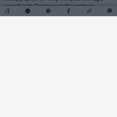
amerikietis Cameronas Reynoldsas.
Daugiau nuotraukų (2)
Praėjusį sezoną Reynoldsas rungtyniavo
Graikijos aukščiausioje lygoje, kur atstovavo
Atėnų „Maroussi“ komandai. Puolėjas