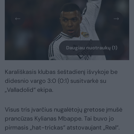
Daugiau nuotraukų (1)
Karališkasis klubas šeštadienį išvykoje be
didesnio vargo 3:0 (0:1) susitvarkė su
„Valladolid“ ekipa.
Visus tris įvarčius nugalėtojų gretose įmušė
prancūzas Kylianas Mbappe. Tai buvo jo
pirmasis „hat-trickas“ atstovaujant „Real“.