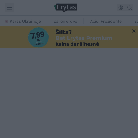
Karas Ukrainoje
Žalioji erdvė
Ačiū, Prezidente
E