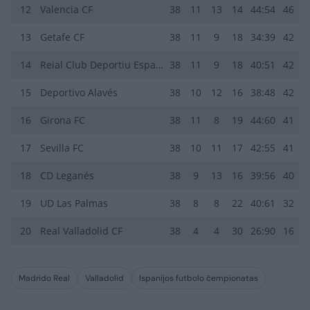
12
Valencia CF
38
11
13
14
44:54
46
13
Getafe CF
38
11
9
18
34:39
42
14
Reial Club Deportiu Espanyol de Barcelona
38
11
9
18
40:51
42
15
Deportivo Alavés
38
10
12
16
38:48
42
16
Girona FC
38
11
8
19
44:60
41
17
Sevilla FC
38
10
11
17
42:55
41
18
CD Leganés
38
9
13
16
39:56
40
19
UD Las Palmas
38
8
8
22
40:61
32
20
Real Valladolid CF
38
4
4
30
26:90
16
Madrido Real
Valladolid
Ispanijos futbolo čempionatas