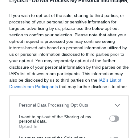
Lrytas.lt -
Do Not Process My Personal Information
įmušusi „Manchester City“
sezono p
tėškė antausį „Chelsea“
A“ pirm
If you wish to opt-out of the sale, sharing to third parties, or
futbolininkams
processing of your personal or sensitive information for
targeted advertising by us, please use the below opt-out
section to confirm your selection. Please note that after your
opt-out request is processed you may continue seeing
interest-based ads based on personal information utilized by
us or personal information disclosed to third parties prior to
your opt-out. You may separately opt-out of the further
Po šios pergalės „Real“ įtvirtino savo pozicijas
disclosure of your personal information by third parties on the
IAB’s list of downstream participants. This information may
lentelės viršūnėje – Madrido klubas
also be disclosed by us to third parties on the
IAB’s List of
turėdamas rungtynes atsargoje prieš
Downstream Participants
that may further disclose it to other
third parties.
artimiausią persekiotoją turi taško
pranašumą.
Personal Data Processing Opt Outs
I want to opt-out of the Sharing of my
personal data.
Opted In
VIETA
KOMANDA
RS
P
L
PR
ĮVR
TŠK
I want to opt-out of the Sale of my