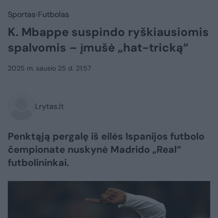
Sportas
Futbolas
K. Mbappe suspindo ryškiausiomis
spalvomis – įmušė „hat-tricką“
2025 m. sausio 25 d. 21:57
Lrytas.lt
Penktąją pergalę iš eilės Ispanijos futbolo
čempionate nuskynė Madrido „Real“
futbolininkai.