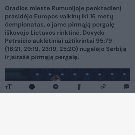
Oradios mieste Rumunijoje penktadienį
prasidėjo Europos vaikinų iki 16 metų
čempionatas, o jame pirmąją pergalę
iškovojo Lietuvos rinktinė. Dovydo
Petraičio auklėtiniai užtikrintai 95:79
(18:21, 29:19, 23:19, 25:20) nugalėjo Serbiją
ir įsirašė pirmąją pergalę.