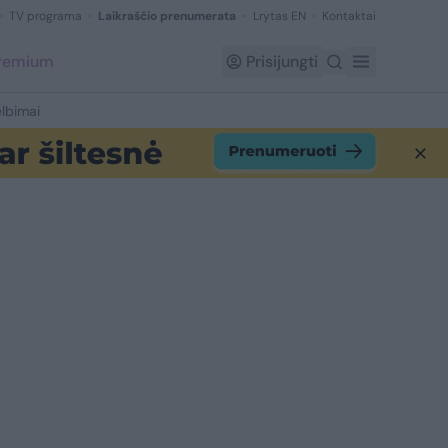
TV programa
Laikraščio prenumerata
Lrytas EN
Kontaktai
Premium
Prisijungti
lbimai