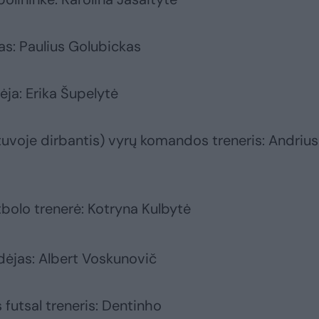
as: Paulius Golubickas
ėja: Erika Šupelytė
tuvoje dirbantis) vyrų komandos treneris: Andrius
bolo trenerė: Kotryna Kulbytė
idėjas: Albert Voskunovič
 futsal treneris: Dentinho