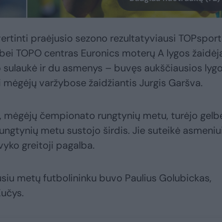
vertinti praėjusio sezono rezultatyviausi TOPsport
bei TOPO centras Euronics moterų A lygos žaidėja
o sulaukė ir du asmenys – buvęs aukščiausios lyg
ei mėgėjų varžybose žaidžiantis Jurgis Garšva.
, mėgėjų čempionato rungtynių metu, turėjo gelb
ungtynių metu sustojo širdis. Jie suteikė asmeniu
vyko greitoji pagalba.
siu metų futbolininku buvo Paulius Golubickas,
Kučys.