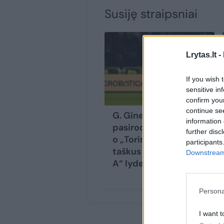
Susiję straipsniai
Lrytas.lt -
If you wish 
sensitive in
confirm you
continue se
G. Gineitis ant vejos
information 
pasirodė po keitimo,
further disc
o „Torino“ atėmė
participants
taškus iš vienų „Serie
Downstream 
A“ lyderių
Persona
I want t