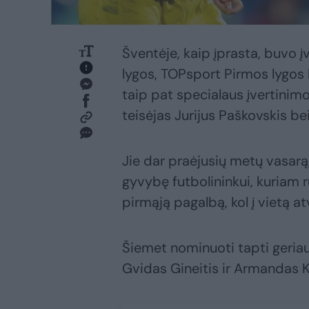
Šventėje, kaip įprasta, buvo į
lygos, TOPsport Pirmos lygos 
taip pat specialaus įvertinim
teisėjas Jurijus Paškovskis b
Jie dar praėjusių metų vasarą
gyvybę futbolininkui, kuriam r
pirmąją pagalbą, kol į vietą at
Šiemet nominuoti tapti geriau
Gvidas Gineitis ir Armandas 