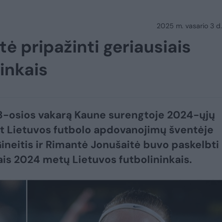
2025 m. vasario 3 d.
itė pripažinti geriausiais
inkais
3-osios vakarą Kaune surengtoje 2024-ųjų
 Lietuvos futbolo apdovanojimų šventėje
ineitis ir Rimantė Jonušaitė buvo paskelbti
ais 2024 metų Lietuvos futbolininkais.