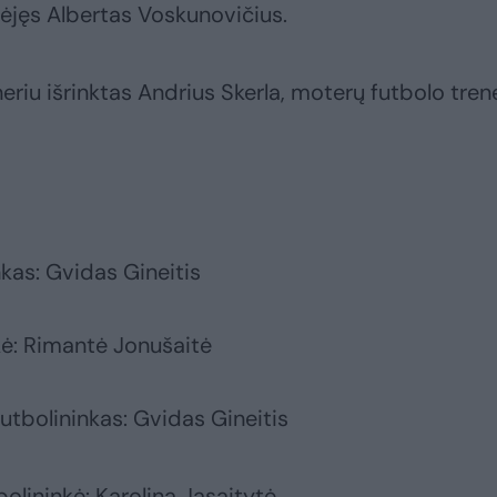
mėjęs Albertas Voskunovičius.
riu išrinktas Andrius Skerla, moterų futbolo tren
nkas: Gvidas Gineitis
kė: Rimantė Jonušaitė
utbolininkas: Gvidas Gineitis
bolininkė: Karolina Jasaitytė