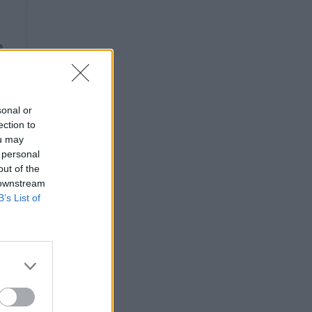
sonal or
ection to
ou may
 personal
out of the
 downstream
B’s List of