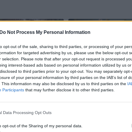
Do Not Process My Personal Information
to opt-out of the sale, sharing to third parties, or processing of your per
formation for targeted advertising by us, please use the below opt-out s
r selection. Please note that after your opt-out request is processed y
eing interest-based ads based on personal information utilized by us or
„Šiaulių“ gynybos
D. Stankevičius
disclosed to third parties prior to your opt-out. You may separately opt-
grandį sustiprino
pasirašė sutartį su
losure of your personal information by third parties on the IAB’s list of
serbas
„Sūduva“
. This information may also be disclosed by us to third parties on the
IA
Participants
that may further disclose it to other third parties.
l Data Processing Opt Outs
o opt-out of the Sharing of my personal data.