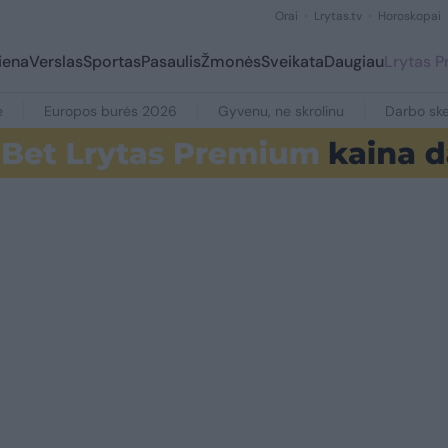
Orai
Lrytas.tv
Horoskopai
iena
Verslas
Sportas
Pasaulis
Žmonės
Sveikata
Daugiau
Lrytas 
e
Europos burės 2026
Gyvenu, ne skrolinu
Darbo ske