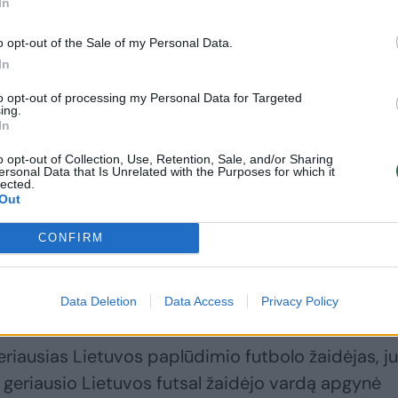
uvo pripažintas „Torino“ ekipos saugas G.Gineitis.
In
o opt-out of the Sale of my Personal Data.
In
lbtas ir geriausiu Lietuvos jaunuoju futbolininku.
to opt-out of processing my Personal Data for Targeted
ing.
024 metų futbolininkėmis buvo Erika Šupelytė,
In
aitukaitytė.
o opt-out of Collection, Use, Retention, Sale, and/or Sharing
ersonal Data that Is Unrelated with the Purposes for which it
lected.
Out
Servette“ puolėja R.Jonušaitė.
CONFIRM
os futbolininkais tapo Justas Lasickas ir Liucija
Data Deletion
Data Access
Privacy Policy
riausias Lietuvos paplūdimio futbolo žaidėjas, j
geriausio Lietuvos futsal žaidėjo vardą apgynė