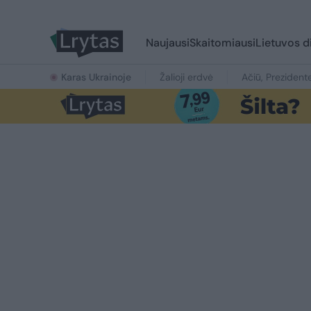
Naujausi
Skaitomiausi
Lietuvos d
Karas Ukrainoje
Žalioji erdvė
Ačiū, Prezident