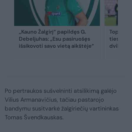
„Kauno Žalgirį“ papildęs G.
Toplygos
Debeljuhas: „Esu pasiruošęs
tiesiogi
išsikovoti savo vietą aikštėje“
dvikova
Po pertraukos sušvelninti atsilikimą galėjo
Vilius Armanavičius, tačiau pastarojo
bandymu susitvarkė žalgiriečių vartininkas
Tomas Švendkauskas.