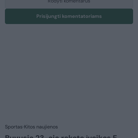
Rodyti komentarus
Prisijungti komentatoriams
Sportas
Kitos naujienos
Buvusią 23-ąją raketę įveikęs E.