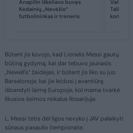
Anapilin iškeliavo buvęs
Vaikinų U
Kėdainių „Nevėžio“
Taline s
futbolininkas ir treneris
kontroli
Būtent jis kovojo, kad Lionelis Messi gautų
būtiną gydymą, kai dar tebuvo jaunasis
„Newell's“ žaidėjas, ir būtent jis liko su juo
Barselonoje, kai jie leidosi į avantiūrą
išbandyti laimę Europoje, kol mama tvarkė
likusios šeimos reikalus Rosarijuje.
L. Messi tėtis dėl ligos nevyko į JAV palaikyti
sūnaus pasaulio čempionate.