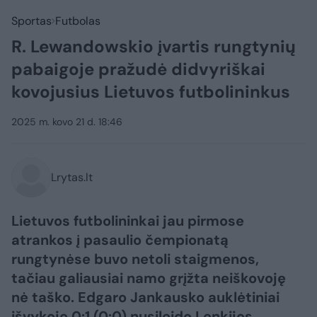
Sportas
Futbolas
R. Lewandowskio įvartis rungtynių
pabaigoje pražudė didvyriškai
kovojusius Lietuvos futbolininkus
2025 m. kovo 21 d. 18:46
Lrytas.lt
Lietuvos futbolininkai jau pirmose
atrankos į pasaulio čempionatą
rungtynėse buvo netoli staigmenos,
tačiau galiausiai namo grįžta neiškovoję
nė taško. Edgaro Jankausko auklėtiniai
išvykoje 0:1 (0:0) nusileido Lenkijos