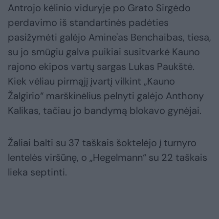
Antrojo kėlinio viduryje po Grato Sirgėdo
perdavimo iš standartinės padėties
pasižymėti galėjo Amine'as Benchaibas, tiesa,
su jo smūgiu galva puikiai susitvarkė Kauno
rajono ekipos vartų sargas Lukas Paukštė.
Kiek vėliau pirmąjį įvartį vilkint „Kauno
Žalgirio“ marškinėlius pelnyti galėjo Anthony
Kalikas, tačiau jo bandymą blokavo gynėjai.
Žaliai balti su 37 taškais šoktelėjo į turnyro
lentelės viršūnę, o „Hegelmann“ su 22 taškais
lieka septinti.