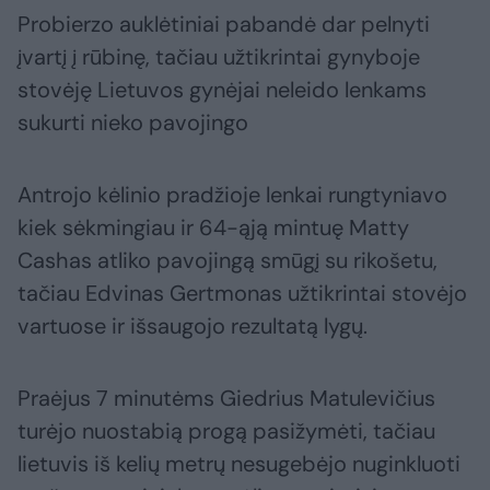
Probierzo auklėtiniai pabandė dar pelnyti
įvartį į rūbinę, tačiau užtikrintai gynyboje
stovėję Lietuvos gynėjai neleido lenkams
sukurti nieko pavojingo
Antrojo kėlinio pradžioje lenkai rungtyniavo
kiek sėkmingiau ir 64-ąją mintuę Matty
Cashas atliko pavojingą smūgį su rikošetu,
tačiau Edvinas Gertmonas užtikrintai stovėjo
vartuose ir išsaugojo rezultatą lygų.
Praėjus 7 minutėms Giedrius Matulevičius
turėjo nuostabią progą pasižymėti, tačiau
lietuvis iš kelių metrų nesugebėjo nuginkluoti