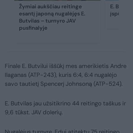
Žymiai aukščiau reitinge
E. Butvil
esantį japoną nugalėjęs E.
įspūding
Butvilas – turnyro JAV
pusfinalyje
Finale E. Butvilui iššūkį mes amerikietis Andre
Ilaganas (ATP-243), kuris 6:4, 6:4 nugalėjo
savo tautietį Spencerį Johnsoną (ATP-524).
E. Butvilas jau užsitikrino 44 reitingo taškus ir
9,6 tūkst. JAV dolerių.
Nugalėjus turnyre, Edui atitektų 75 reitingo