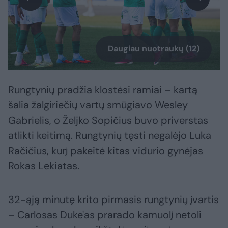
Daugiau nuotraukų (12)
Rungtynių pradžia klostėsi ramiai – kartą
šalia žalgiriečių vartų smūgiavo Wesley
Gabrielis, o Željko Sopičius buvo priverstas
atlikti keitimą. Rungtynių tęsti negalėjo Luka
Račičius, kurį pakeitė kitas vidurio gynėjas
Rokas Lekiatas.
32-ąją minutę krito pirmasis rungtynių įvartis
– Carlosas Duke'as prarado kamuolį netoli