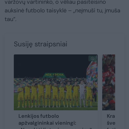
varžovų vartininko, o vėliau pasiteisino
auksinė futbolo taisyklė – „neįmuši tu, įmuša
tau“.
Susiję straipsniai
Lenkijos futbolo
Krauju a
apžvalgininkai vieningi:
šventovė