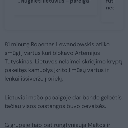
„Nugalėti lietuvius – pareiga“
futbolin
neeilinė
81 minutę Robertas Lewandowskis atliko
smūgį į vartus kurį blokavo Artemijus
Tutyškinas. Lietuvos nelaimei skriejimo kryptį
pakeitęs kamuolys įkrito į mūsų vartus ir
lenkai išsiveržė į priekį.
Lietuviai mačo pabaigoje dar bandė gelbėtis,
tačiau visos pastangos buvo bevaisės.
G grupėje taip pat rungtyniauja Maltos ir