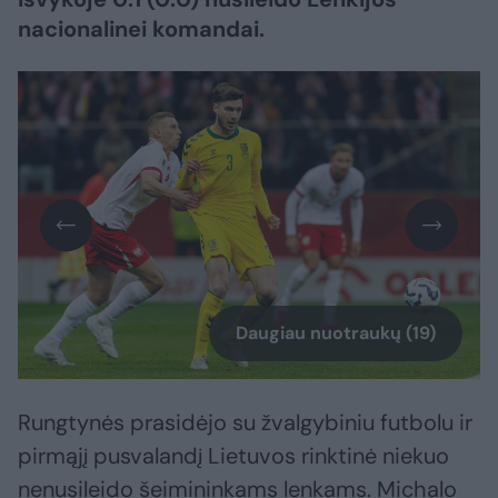
nacionalinei komandai.
Daugiau nuotraukų (19)
Rungtynės prasidėjo su žvalgybiniu futbolu ir
pirmąjį pusvalandį Lietuvos rinktinė niekuo
nenusileido šeimininkams lenkams. Michalo