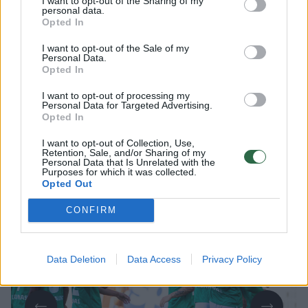
I want to opt-out of the Sharing of my
personal data.
Opted In
I want to opt-out of the Sale of my
Lrytas.lt
Personal Data.
Opted In
Dariaus ir Girėno stadione įvyko 26-ojo
I want to opt-out of processing my
Personal Data for Targeted Advertising.
TOPLYGOS turo dvikova tarp „Kauno
Opted In
Žalgirio“ ir „Hegelmann“ futbolininkų. Jau
I want to opt-out of Collection, Use,
pirmajame kėlinyje persvarą susikūrę
Retention, Sale, and/or Sharing of my
Personal Data that Is Unrelated with the
kauniečiai šventė pergalę rezultatu 2:0
Purposes for which it was collected.
(2:0).
Opted Out
CONFIRM
Data Deletion
Data Access
Privacy Policy