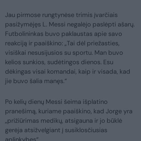
Jau pirmose rungtynėse trimis įvarčiais
pasižymėjęs L. Messi negalėjo paslėpti ašarų.
Futbolininkas buvo paklaustas apie savo
reakciją ir paaiškino: „Tai dėl priežasties,
visiškai nesusijusios su sportu. Man buvo
kelios sunkios, sudėtingos dienos. Esu
dėkingas visai komandai, kaip ir visada, kad
jie buvo šalia manęs.“
Po kelių dienų Messi šeima išplatino
pranešimą, kuriame paaiškino, kad Jorge yra
„prižiūrimas medikų, atsigauna ir jo būklė
gerėja atsižvelgiant į susiklosčiusias
aplinkybes“.