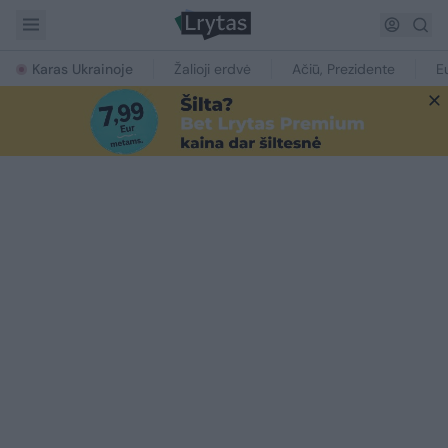
Karas Ukrainoje
Žalioji erdvė
Ačiū, Prezidente
E