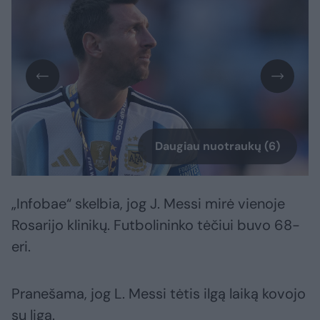
Daugiau nuotraukų (6)
„Infobae“ skelbia, jog J. Messi mirė vienoje
Rosarijo klinikų. Futbolininko tėčiui buvo 68-
eri.
Pranešama, jog L. Messi tėtis ilgą laiką kovojo
su liga.