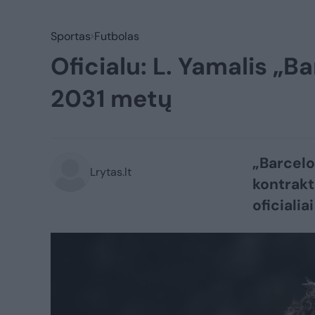
Sportas
Futbolas
Oficialu: L. Yamalis „B
2031 metų
„Barcelo
Lrytas.lt
kontrakt
oficiali