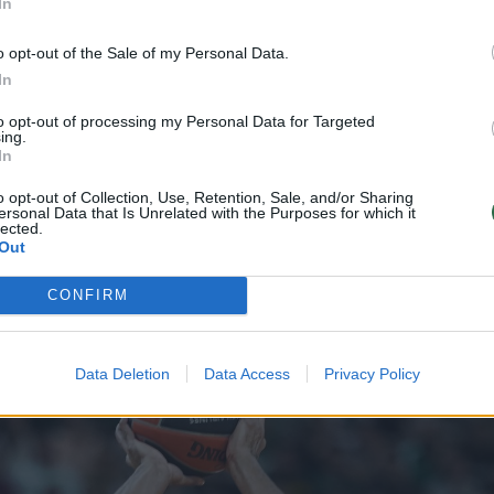
In
o opt-out of the Sale of my Personal Data.
2026 m. rugpjūčio 8 d.
In
pirmąja žinute po sugrįžimo 
to opt-out of processing my Personal Data for Targeted
ing.
In
o opt-out of Collection, Use, Retention, Sale, and/or Sharing
ersonal Data that Is Unrelated with the Purposes for which it
lected.
 Evansas po vieno sunkiausių savo karjero
Out
ių sugrįžo į Kauno „Žalgirį“, kurį vadina savo
CONFIRM
Data Deletion
Data Access
Privacy Policy