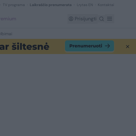
TV programa
Laikraščio prenumerata
Lrytas EN
Kontaktai
Premium
Prisijungti
lbimai