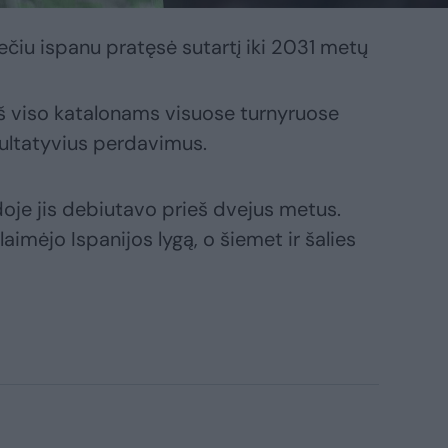
čiu ispanu pratęsė sutartį iki 2031 metų
 iš viso katalonams visuose turnyruose
ezultatyvius perdavimus.
oje jis debiutavo prieš dvejus metus.
imėjo Ispanijos lygą, o šiemet ir šalies