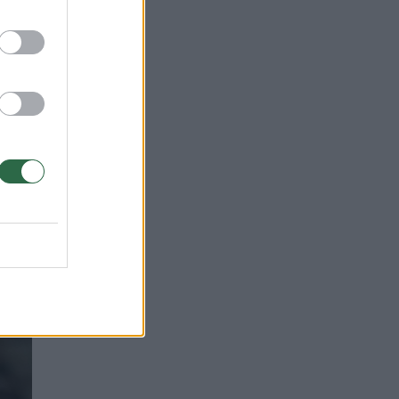
 09:55
į
s