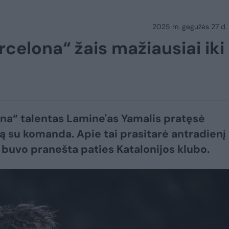
2025 m. gegužės 27 d.
arcelona“ žais mažiausiai iki
na“ talentas Lamine'as Yamalis pratęsė
ą su komanda. Apie tai prasitarė antradienį
ai buvo pranešta paties Katalonijos klubo.