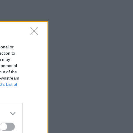
sonal or
ection to
ou may
 personal
out of the
 downstream
B’s List of