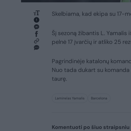
Skelbiama, kad ekipa su 17-me
Šį sezoną žibantis L. Yamalis
pelnė 17 įvarčių ir atliko 25 r
Pagrindinėje katalonų komand
Nuo tada dukart su komanda la
taurę.
Lamine'as Yamalis
Barcelona
Komentuoti po šiuo straipsniu