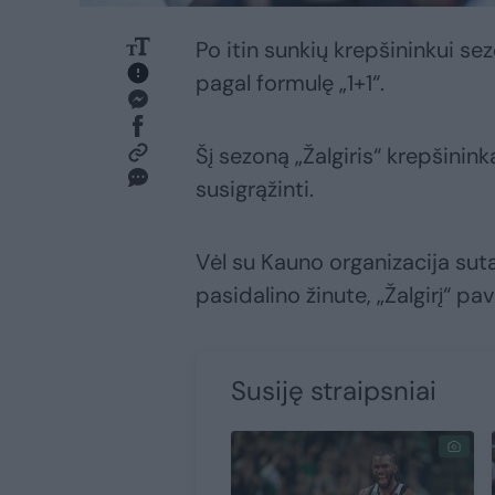
Po itin sunkių krepšininkui sez
pagal formulę „1+1“.
Šį sezoną „Žalgiris“ krepšinin
susigrąžinti.
Vėl su Kauno organizacija suta
pasidalino žinute, „Žalgirį“ 
Susiję straipsniai