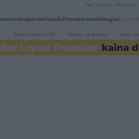
Orai
Lrytas.tv
Horoskopai
iena
Verslas
Sportas
Pasaulis
Žmonės
Sveikata
Daugiau
Lrytas 
e
Europos burės 2026
Gyvenu, ne skrolinu
Darbo ske