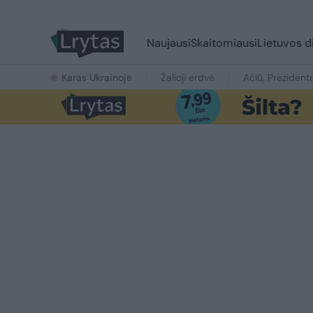
Naujausi
Skaitomiausi
Lietuvos d
Karas Ukrainoje
Žalioji erdvė
Ačiū, Prezident