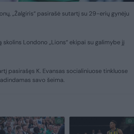
onų, „Žalgiris“ pasirašė sutartį su 29-erių gynėju
ką skolins Londono „Lions“ ekipai su galimybe jį
rtį pasirašęs K. Evansas socialiniuose tinkluose
pavadindamas savo šeima.