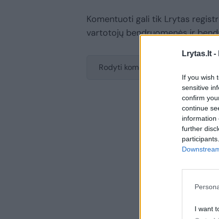
Komentuoti gali tik Lrytas registru
vartotojų bendruomenės ir bend
Lrytas.lt -
Rodyti komentarus
If you wish 
sensitive in
confirm you
continue se
information 
further disc
participants
Downstream 
Persona
I want t